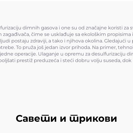
urizaciju dimnih gasova i one su od značajne koristi za 
 zagađivača, čime se usklađuje sa ekološkim propisima 
udi postaju zdraviji, a tako i njihova okolina. Gledajući u
potrebe. To pruža još jedan izvor prihoda. Na primer, tehno
edne operacije. Ulaganje u opremu za desulfurizaciju dim
oljšati prestiž preduzeća i steći dobru volju suseda, dok
Савети и трикови