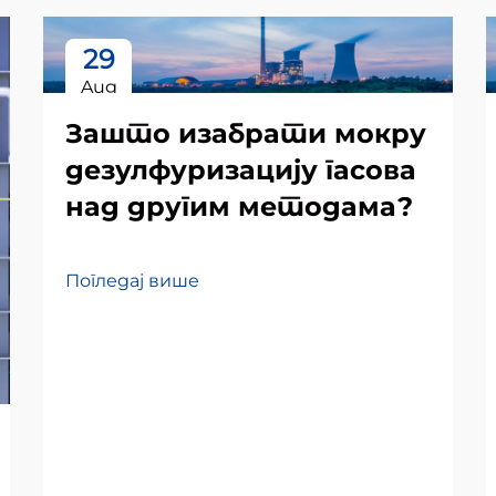
29
Aug
Зашто изабрати мокру
дезулфуризацију гасова
над другим методама?
Погледај више