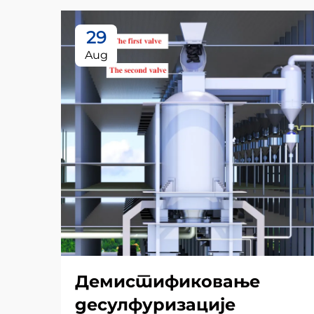
29
Aug
Демистификовање
десулфуризације