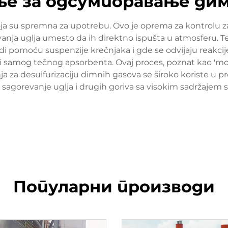
е за одсумпоравање дим
oja su spremna za upotrebu. Ovo je oprema za kontrolu zag
a uglja umesto da ih direktno ispušta u atmosferu. Teh
odi pomoću suspenzije krečnjaka i gde se odvijaju reak
 i samog tečnog apsorbenta. Ovaj proces, poznat kao 'mokr
nja za desulfurizaciju dimnih gasova se široko koriste u p
e sagorevanje uglja i drugih goriva sa visokim sadržajem
Популарни производи