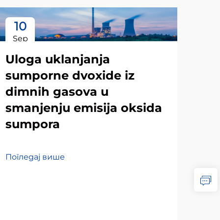
10
1
Sep
Se
Uloga uklanjanja
sumporne dvoxide iz
dimnih gasova u
smanjenju emisija oksida
sumpora
Погледај више
Ут
ут