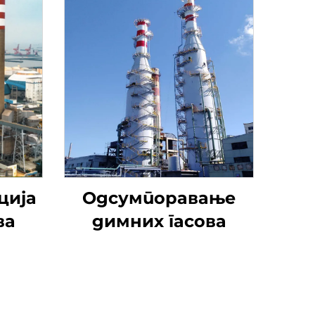
ција
Одсумпоравање
ва
димних гасова