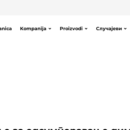
anica
Kompanija
Proizvodi
Случајеви