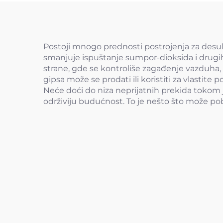
Postoji mnogo prednosti postrojenja za desulf
smanjuje ispuštanje sumpor-dioksida i drugih
strane, gde se kontroliše zagađenje vazduha, lj
gipsa može se prodati ili koristiti za vlastite 
Neće doći do niza neprijatnih prekida tokom j
održiviju budućnost. To je nešto što može pob