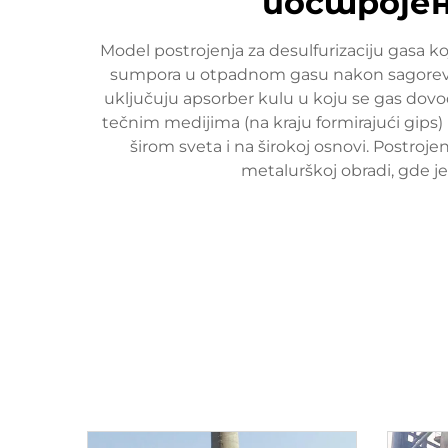
постројењ
Model postrojenja za desulfurizaciju gasa k
sumpora u otpadnom gasu nakon sagorevanj
uključuju apsorber kulu u koju se gas dov
tečnim medijima (na kraju formirajući gips)
širom sveta i na širokoj osnovi. Postroje
metalurškoj obradi, gde j