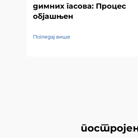
димних гасова: Процес
објашњен
Погледај више
постројењ