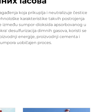
них гасова
ađenja koja prikuplja i neutralizuje čestice
nološke karakteristike takvih postrojenja
cije između sumpor-dioksida apsorbovanog u
a' desulfurizacija dimnih gasova, koristi se
roizvodnji energije, proizvodnji cementa i
 sumpora uobičajen proces.