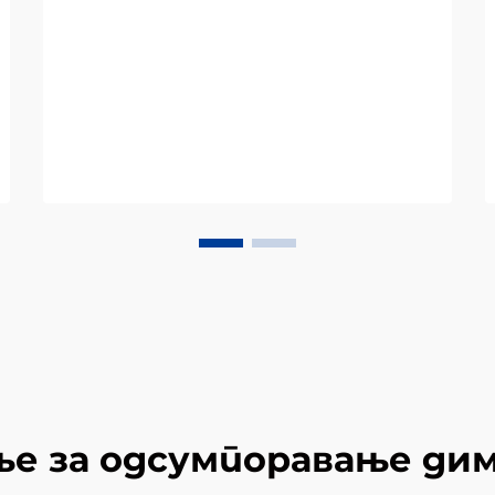
е за одсумпоравање дим