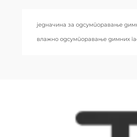
једначина за одсумпоравање димн
влажно одсумпоравање димних га