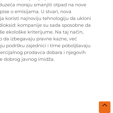
reduzeća moraju smanjiti otpad na nove
pise o emisijama. U stvari, nova
ja koristi najnoviju tehnologiju da ukloni
dioksid: kompanije su sada sposobne da
še ekološke kriterijume. Na taj način,
o da izbegavaju pravne kazne, već
ju podršku zajednici i time poboljšavaju
rcijalnog prodavca dobara i njegovih
je dobrog javnog imidža.