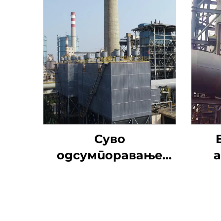
Суво
одсумпоравање
натријумом
од
дим