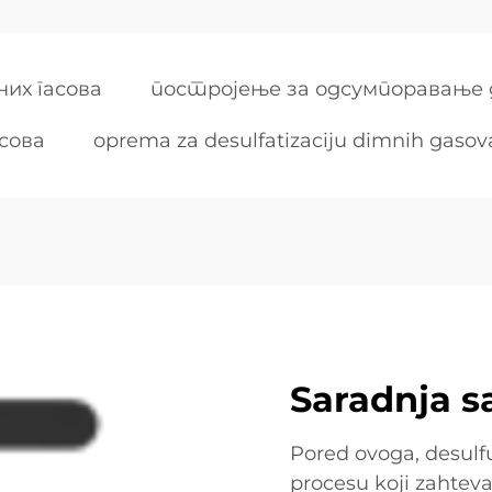
их гасова
постројење за одсумпоравање 
сова
oprema za desulfatizaciju dimnih gasov
Saradnja s
Pored ovoga, desulfu
procesu koji zahteva