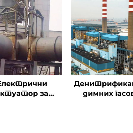
Електрични
Денитрифика
актуатор за
димних гасо
сумпоравање
оводни вентил