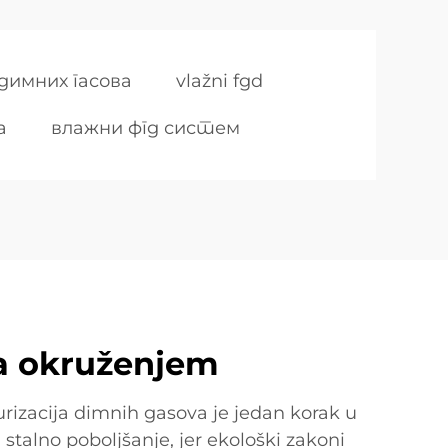
димних гасова
vlažni fgd
a
влажни фгд систем
a okruženjem
rizacija dimnih gasova je jedan korak u
 stalno poboljšanje, jer ekološki zakoni