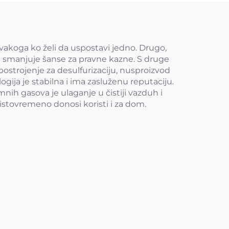
svakoga ko želi da uspostavi jedno. Drugo,
i smanjuje šanse za pravne kazne. S druge
 postrojenje za desulfurizaciju, nusproizvod
logija je stabilna i ima zasluženu reputaciju.
nih gasova je ulaganje u čistiji vazduh i
 istovremeno donosi koristi i za dom.