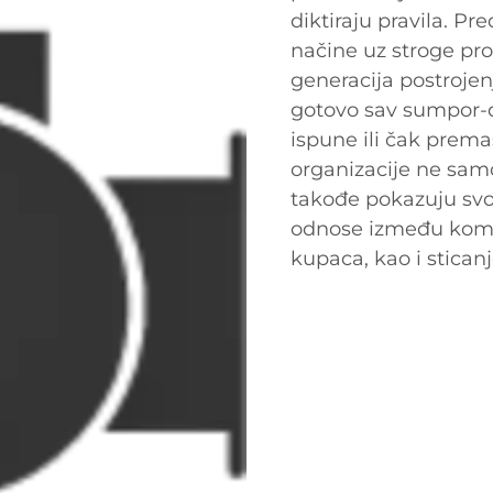
diktiraju pravila. P
načine uz stroge pro
generacija postrojen
gotovo sav sumpor-
ispune ili čak prema
organizacije ne sam
takođe pokazuju svo
odnose između kome
kupaca, kao i stican