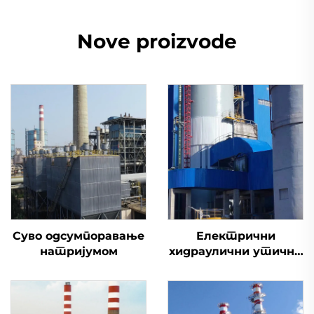
Nove proizvode
Суво одсумпоравање
Електрични
натријумом
хидраулични утични
вентил