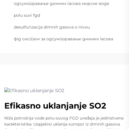
одсумпоравање димних гасова морске воде
polu suvi fgd
desulfurizacija dimnih gasova o nivou
фгд систем за одсумпоравање димних гасова
Efikasno uklanjanje SO2
Niža potrošnja vode polu-suvog FGD uređaja je jedinstvena
karakteristika. Uspješno uklanja sumpor iz dimnih gasova.