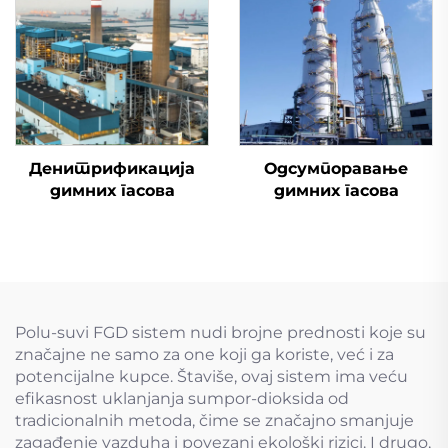
Денитрификација
Одсумпоравање
димних гасова
димних гасова
Polu-suvi FGD sistem nudi brojne prednosti koje su
značajne ne samo za one koji ga koriste, već i za
potencijalne kupce. Štaviše, ovaj sistem ima veću
efikasnost uklanjanja sumpor-dioksida od
tradicionalnih metoda, čime se značajno smanjuje
zagađenje vazduha i povezani ekološki rizici. I drugo,