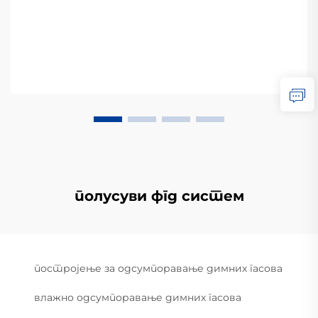
полусуви фгд систем
постројење за одсумпоравање димних гасова
влажно одсумпоравање димних гасова