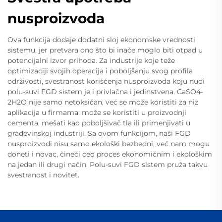
nusproizvoda
Ova funkcija dodaje dodatni sloj ekonomske vrednosti
sistemu, jer pretvara ono što bi inače moglo biti otpad u
potencijalni izvor prihoda. Za industrije koje teže
optimizaciji svojih operacija i poboljšanju svog profila
održivosti, svestranost korišćenja nusproizvoda koju nudi
polu-suvi FGD sistem je i privlačna i jedinstvena. CaSO4-
2H2O nije samo netoksičan, već se može koristiti za niz
aplikacija u firmama: može se koristiti u proizvodnji
cementa, mešati kao poboljšivač tla ili primenjivati u
građevinskoj industriji. Sa ovom funkcijom, naši FGD
nusproizvodi nisu samo ekološki bezbedni, već nam mogu
doneti i novac, čineći ceo proces ekonomičnim i ekološkim
na jedan ili drugi način. Polu-suvi FGD sistem pruža takvu
svestranost i novitet.