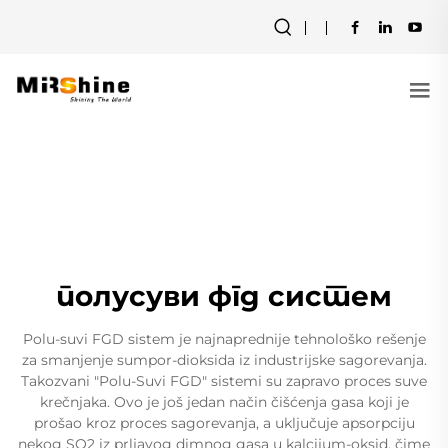
полусуви фгд систем
Polu-suvi FGD sistem je najnaprednije tehnološko rešenje
za smanjenje sumpor-dioksida iz industrijske sagorevanja.
Takozvani "Polu-Suvi FGD" sistemi su zapravo proces suve
krečnjaka. Ovo je još jedan način čišćenja gasa koji je
prošao kroz proces sagorevanja, a uključuje apsorpciju
nekog SO2 iz prljavog dimnog gasa u kalcijum-oksid, čime