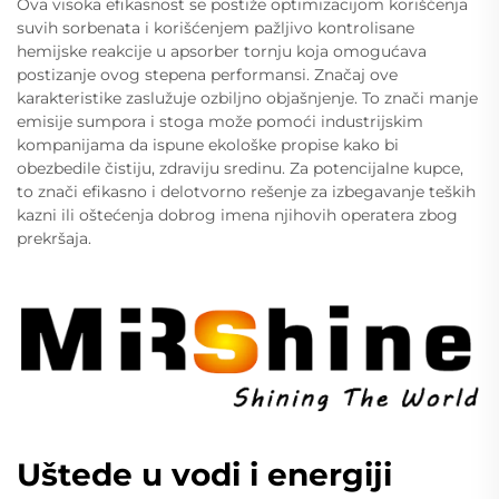
Ova visoka efikasnost se postiže optimizacijom korišćenja
suvih sorbenata i korišćenjem pažljivo kontrolisane
hemijske reakcije u apsorber tornju koja omogućava
postizanje ovog stepena performansi. Značaj ove
karakteristike zaslužuje ozbiljno objašnjenje. To znači manje
emisije sumpora i stoga može pomoći industrijskim
kompanijama da ispune ekološke propise kako bi
obezbedile čistiju, zdraviju sredinu. Za potencijalne kupce,
to znači efikasno i delotvorno rešenje za izbegavanje teških
kazni ili oštećenja dobrog imena njihovih operatera zbog
prekršaja.
Uštede u vodi i energiji