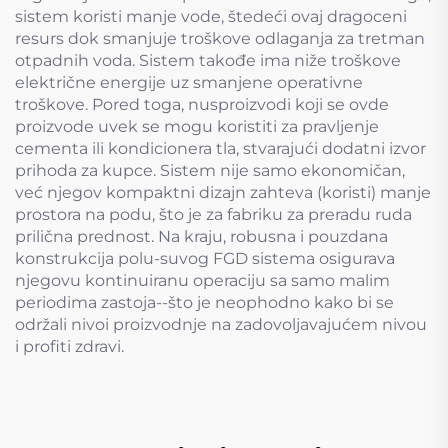
sistem koristi manje vode, štedeći ovaj dragoceni
resurs dok smanjuje troškove odlaganja za tretman
otpadnih voda. Sistem takođe ima niže troškove
električne energije uz smanjene operativne
troškove. Pored toga, nusproizvodi koji se ovde
proizvode uvek se mogu koristiti za pravljenje
cementa ili kondicionera tla, stvarajući dodatni izvor
prihoda za kupce. Sistem nije samo ekonomičan,
već njegov kompaktni dizajn zahteva (koristi) manje
prostora na podu, što je za fabriku za preradu ruda
prilična prednost. Na kraju, robusna i pouzdana
konstrukcija polu-suvog FGD sistema osigurava
njegovu kontinuiranu operaciju sa samo malim
periodima zastoja--što je neophodno kako bi se
održali nivoi proizvodnje na zadovoljavajućem nivou
i profiti zdravi.