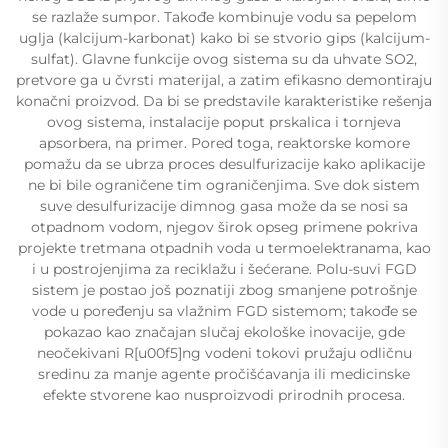
se razlaže sumpor. Takođe kombinuje vodu sa pepelom
uglja (kalcijum-karbonat) kako bi se stvorio gips (kalcijum-
sulfat). Glavne funkcije ovog sistema su da uhvate SO2,
pretvore ga u čvrsti materijal, a zatim efikasno demontiraju
konačni proizvod. Da bi se predstavile karakteristike rešenja
ovog sistema, instalacije poput prskalica i tornjeva
apsorbera, na primer. Pored toga, reaktorske komore
pomažu da se ubrza proces desulfurizacije kako aplikacije
ne bi bile ograničene tim ograničenjima. Sve dok sistem
suve desulfurizacije dimnog gasa može da se nosi sa
otpadnom vodom, njegov širok opseg primene pokriva
projekte tretmana otpadnih voda u termoelektranama, kao
i u postrojenjima za reciklažu i šećerane. Polu-suvi FGD
sistem je postao još poznatiji zbog smanjene potrošnje
vode u poređenju sa vlažnim FGD sistemom; takođe se
pokazao kao značajan slučaj ekološke inovacije, gde
neočekivani R[u00f5]ng vodeni tokovi pružaju odličnu
sredinu za manje agente pročišćavanja ili medicinske
efekte stvorene kao nusproizvodi prirodnih procesa.