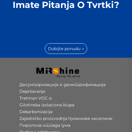
Imate Pitanja O Tvrtki?
Dobijte ponudu →
Десумпоризација и денитрификација
Depršavanje
Tretman VOC-a
Gilotinska izolaciona klupa
Dekarbonizacija
Zajedničko proizvodnja hуминове киселине
Пиролиза отпада гума