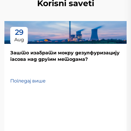
Korisni saveti
29
Aug
Зашто изабрати мокру дезулфуризацију
гасова над другим методама?
Погледај више