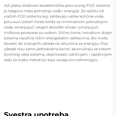
Još jedna istaknuta karakteristika polu-suvog FGD sistema
je njegova niska potrošnja vode i energije. Za razliku od
vlažnih FGD sistema koji zahtevaju velike količine vode,
polu-suvi sistem funkcioniše sa minimalnom potrošnjom
vode, smanjujući ukupni ekološki otisak i smanjujući
troškove povezane sa vodom. Slično tome, inovativni dizajn
sistema rezultira nižim energetskim zahtevima, što može
dovesti do značajnih ušteda na računima za energiju. Ove
uštede nisu samo jednokratna korist; akumuliraju se tokom
životnog veka sistema, doprinoseći održivijem i isplativijem
radu za svaku industriju koja usvaja ovu tehnologiju.
Svestra upotreba