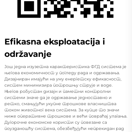
Efikasna eksploatacija i
održavanje
Још једна изузетна карактеристика ФГД система је
његова економичност у погледу рада и одржавања.
Дизајниран имајући на уму енергетску ефикасност,
систем минимизира потрошњу струје и воде.
Његов робустан дизајн и паметни контролни
системи значе да је одржавање једноставно и
ретко, смањујући укупне трошкове власништва
током животног века система. За купце то значи
ниже оперативне трошкове и већи повраћај улагања.
Дугорочне економске користи су повезане са
поузданошћу система, обезбеђујући непрекидан рад