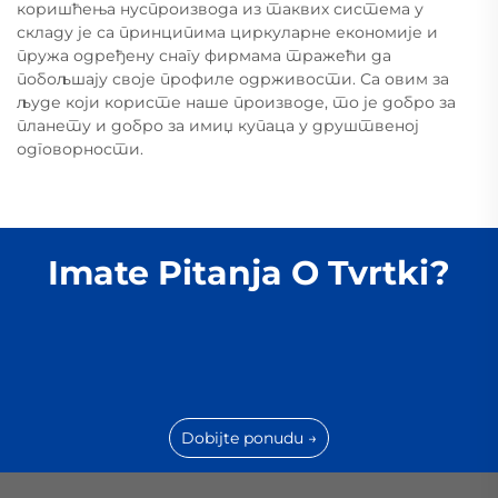
коришћења нуспроизвода из таквих система у
складу је са принципима циркуларне економије и
пружа одређену снагу фирмама тражећи да
побољшају своје профиле одрживости. Са овим за
људе који користе наше производе, то је добро за
планету и добро за имиџ купаца у друштвеној
одговорности.
Imate Pitanja O Tvrtki?
Dobijte ponudu →