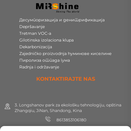
Десумпоризација и денитрификација
Depršavanje
Tretman VOC-a
Gilotinska izolaciona klupa
Dekarbonizacija
Zajedničko proizvodnja hуминове киселине
Пиролиза отпада гума
Radnja i održavanje
KONTAKTIRAJTE NAS
3. Longshanov park za ekološku tehnologiju, opština
Zhangqiu, JiNan, Shandong, Kina
8613853106180
+86 (0) 531 8891 0288