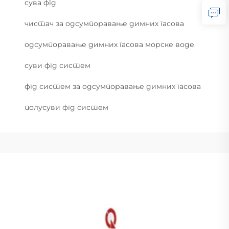
сува фгд
чистач за одсумпоравање димних гасова
одсумпоравање димних гасова морске воде
суви фгд систем
фгд систем за одсумпоравање димних гасова
полусуви фгд систем