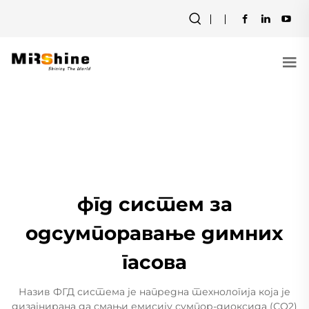
фгд систем за
одсумпоравање димних
гасова
Назив ФГД система је напредна технологија која је
дизајнирана да смањи емисију сумпор-диоксида (СО2)