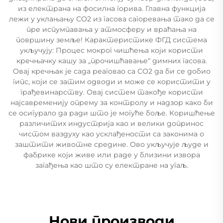
из електрана на фосилна горива. Главна функција
лежи у уклањању СО2 из гасова сагоревања тако да се
пре испумпавања у атмосферу и враћања на
површину земље! Карактеристике ФГД система
укључују: Процес мокрог чишћења који користи
кречњачку кашу за „прочишћавање“ димних гасова.
Овај кречњак је сада реаговао са СО2 да би се добио
гипс, који се затим одводи и може се користити у
грађевинарству. Овај систем такође користи
најсавременију опрему за контролу и надзор како би
се осигурало да ради што је могуће боље. Коришћење
различитих индустрија као и велики допринос
чистом ваздуху као усклађености са законима о
заштити животне средине. Ово укључује људе и
фабрике који живе или раде у близини извора
загађења као што су електране на угаљ.
Нови производи