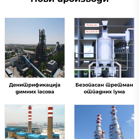
Денитрификација
Безопасан третман
димних гасова
отпадних гума