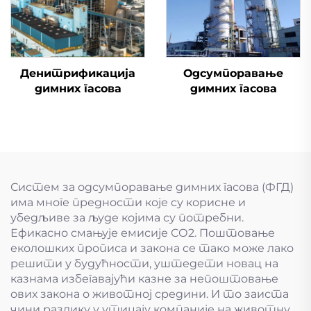
Денитрификација
Одсумпоравање
димних гасова
димних гасова
Систем за одсумпоравање димних гасова (ФГД)
има многе предности које су корисне и
убедљиве за људе којима су потребни.
Ефикасно смањује емисије СО2. Поштовање
еколошких прописа и закона се тако може лако
решити у будућности, уштедети новац на
казнама избегавајући казне за непоштовање
ових закона о животној средини. И то заиста
чини разлику у утицају компаније на животну