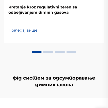
Kretanje kroz regulativni teren sa
odbeljivanjem dimnih gasova
Погледај више
фгд систем за одсумпоравање
димних гасова