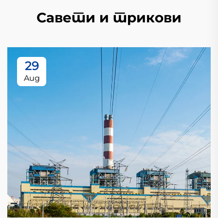
Савети и трикови
29
Aug