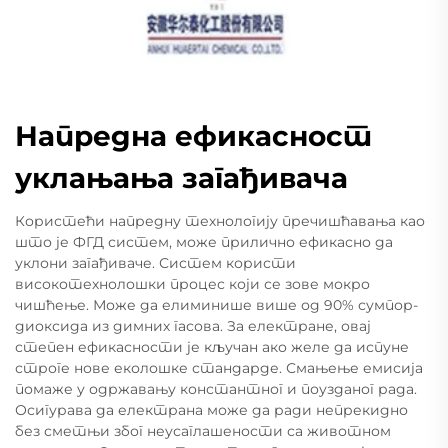
Напредна ефикасност
уклањања загађивача
Користећи напредну технологију пречишћавања као
што је ФГД систем, може прилично ефикасно да
уклони загађиваче. Систем користи
високотехнолошки процес који се зове мокро
чишћење. Може да елиминише више од 90% сумпор-
диоксида из димних гасова. За електране, овај
степен ефикасности је кључан ако желе да испуне
строге нове еколошке стандарде. Смањење емисија
помаже у одржавању константног и поузданог рада.
Осигурава да електрана може да ради непрекидно
без сметњи због неусаглашености са животном