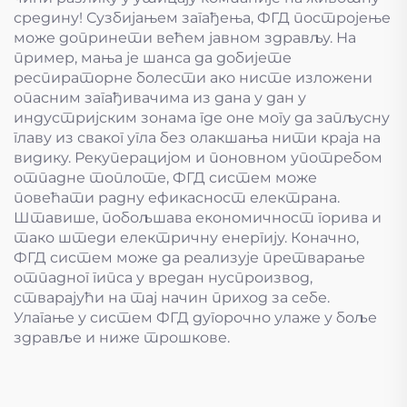
средину! Сузбијањем загађења, ФГД постројење
може допринети већем јавном здрављу. На
пример, мања је шанса да добијете
респираторне болести ако нисте изложени
опасним загађивачима из дана у дан у
индустријским зонама где оне могу да запљусну
главу из сваког угла без олакшања нити краја на
видику. Рекуперацијом и поновном употребом
отпадне топлоте, ФГД систем може
повећати радну ефикасност електрана.
Штавише, побољшава економичност горива и
тако штеди електричну енергију. Коначно,
ФГД систем може да реализује претварање
отпадног гипса у вредан нуспроизвод,
стварајући на тај начин приход за себе.
Улагање у систем ФГД дугорочно улаже у боље
здравље и ниже трошкове.