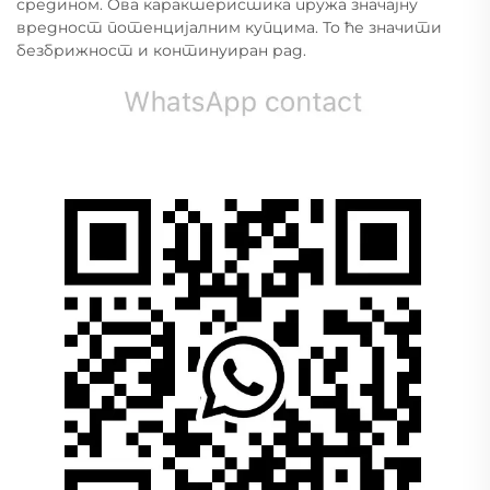
средином. Ова карактеристика пружа значајну
вредност потенцијалним купцима. То ће значити
безбрижност и континуиран рад.