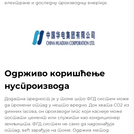
електране и доследну производњу енергије.
Одрживо коришћење
нуспроизвода
Додатна предност је у томе што ФГД систем може
да промени отпад у нешто вредно. Док хвата СО2 из
димних гасова, он производи гипс који касније може
постати цемент или служити као кондиционер
земљишта. ФГД систем не само да надокнађује
отпад, већ зарађује на томе. Одржив метод