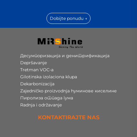
Dobijte ponudu →
Десумпоризација и денитрификација
Depršavanje
Tretman VOC-a
Gilotinska izolaciona klupa
Dekarbonizacija
Zajedničko proizvodnja hуминове киселине
Пиролиза отпада гума
Radnja i održavanje
KONTAKTIRAJTE NAS