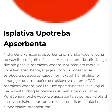
Isplativa Upotreba
Apsorbenta
Niska cena korišćenja apsorbenta iz morske vode je jedna
od važnih prodajnih tačaka za Meaco sistem desulfurizacije
dimnih gasova morskom vodom. Korišćenjem morske
vode kao apsorbenta, koja je u izobilju, možemo se
osloboditi potrebe za kupovinom skupih hemikalija. To
smanjuje ne samo početne troškove za sisteme FGD
morskom vodom, već i tekuće operativne troškove koji bi
inače nastali zbog kupovine i rukovanja hemikalijama.
Korišćenje morske vode kao apsorbenta za sumpor-dioksid
zasniva se kako na prirodnim karakteristikama, tako i na
ekonomskim prednostima.