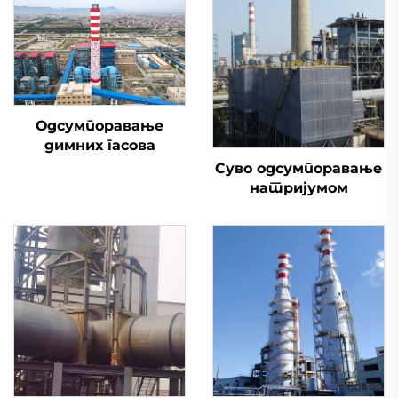
Одсумпоравање
димних гасова
Суво одсумпоравање
натријумом