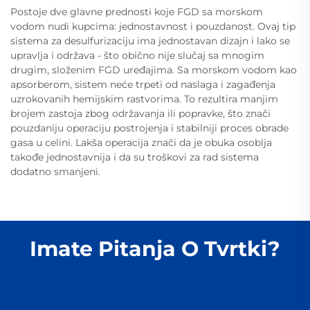
Postoje dve glavne prednosti koje FGD sa morskom
vodom nudi kupcima: jednostavnost i pouzdanost. Ovaj tip
sistema za desulfurizaciju ima jednostavan dizajn i lako se
upravlja i održava - što obično nije slučaj sa mnogim
drugim, složenim FGD uređajima. Sa morskom vodom kao
apsorberom, sistem neće trpeti od naslaga i zagađenja
uzrokovanih hemijskim rastvorima. To rezultira manjim
brojem zastoja zbog održavanja ili popravke, što znači
pouzdaniju operaciju postrojenja i stabilniji proces obrade
gasa u celini. Lakša operacija znači da je obuka osoblja
takođe jednostavnija i da su troškovi za rad sistema
dodatno smanjeni.
Imate Pitanja O Tvrtki?