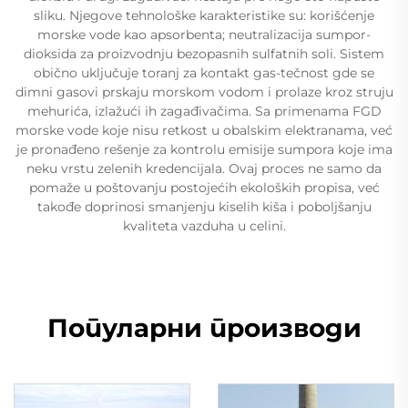
sliku. Njegove tehnološke karakteristike su: korišćenje
morske vode kao apsorbenta; neutralizacija sumpor-
dioksida za proizvodnju bezopasnih sulfatnih soli. Sistem
obično uključuje toranj za kontakt gas-tečnost gde se
dimni gasovi prskaju morskom vodom i prolaze kroz struju
mehurića, izlažući ih zagađivačima. Sa primenama FGD
morske vode koje nisu retkost u obalskim elektranama, već
je pronađeno rešenje za kontrolu emisije sumpora koje ima
neku vrstu zelenih kredencijala. Ovaj proces ne samo da
pomaže u poštovanju postojećih ekoloških propisa, već
takođe doprinosi smanjenju kiselih kiša i poboljšanju
kvaliteta vazduha u celini.
Популарни производи