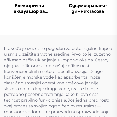
Електрични
Одсумпоравање
актуатор за
димних гасова
одсумпоравање
димоводни вентил
I takođe je izuzetno pogodan za potencijalne kupce
u smislu zaštite životne sredine. Prvo, to je izuzetno
efikasan način uklanjanja sumpor-dioksida. Često,
njegova efikasnost premašuje efikasnost
konvencionalnih metoda desulfurizacije. Drugo,
korišćenje morske vode kao apsorbenta može
drastično smanjiti operativne troškove jer nije
skuplja od bilo koje druge vode, i zato što nije
potrebno posebno tretiranje kako bi ova čista
tečnost pravilno funkcionisala. Još jedna prednost:
ovaj proces sa svojim ograničenim resursima—
morskom vodom—ne proizvodi nusproizvode koji