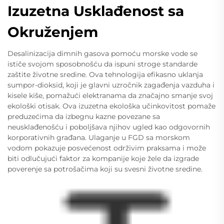
Izuzetna Usklađenost sa
Okruženjem
Desalinizacija dimnih gasova pomoću morske vode se
ističe svojom sposobnošću da ispuni stroge standarde
zaštite životne sredine. Ova tehnologija efikasno uklanja
sumpor-dioksid, koji je glavni uzročnik zagađenja vazduha i
kisele kiše, pomažući elektranama da značajno smanje svoj
ekološki otisak. Ova izuzetna ekološka učinkovitost pomaže
preduzećima da izbegnu kazne povezane sa
neusklađenošću i poboljšava njihov ugled kao odgovornih
korporativnih građana. Ulaganje u FGD sa morskom
vodom pokazuje posvećenost održivim praksama i može
biti odlučujući faktor za kompanije koje žele da izgrade
poverenje sa potrošačima koji su svesni životne sredine.