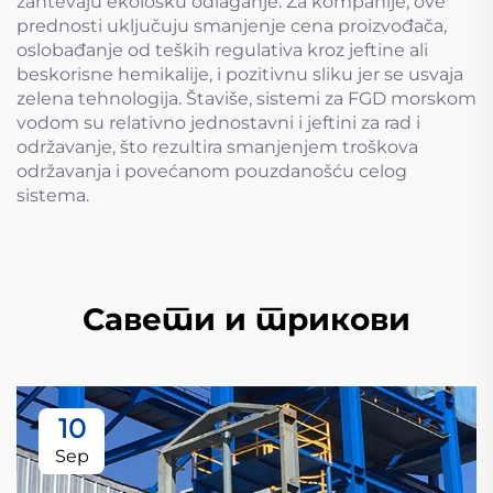
zahtevaju ekološku odlaganje. Za kompanije, ove
prednosti uključuju smanjenje cena proizvođača,
oslobađanje od teških regulativa kroz jeftine ali
beskorisne hemikalije, i pozitivnu sliku jer se usvaja
zelena tehnologija. Štaviše, sistemi za FGD morskom
vodom su relativno jednostavni i jeftini za rad i
održavanje, što rezultira smanjenjem troškova
održavanja i povećanom pouzdanošću celog
sistema.
Савети и трикови
10
Sep