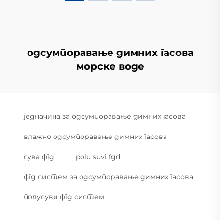
одсумпоравање димних гасова
морске воде
једначина за одсумпоравање димних гасова
влажно одсумпоравање димних гасова
сува фгд
polu suvi fgd
фгд систем за одсумпоравање димних гасова
полусуви фгд систем