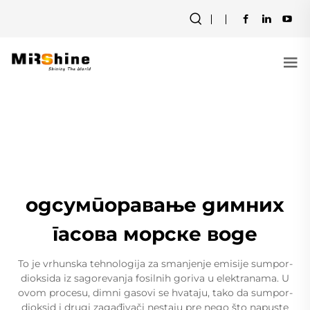
одсумпоравање димних
гасова морске воде
To je vrhunska tehnologija za smanjenje emisije sumpor-
dioksida iz sagorevanja fosilnih goriva u elektranama. U
ovom procesu, dimni gasovi se hvataju, tako da sumpor-
dioksid i drugi zagađivači nestaju pre nego što napuste