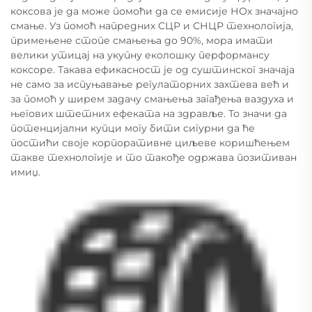
коксова је да може помоћи да се емисије НОх значајно
смање. Уз помоћ напредних СЦР и СНЦР технологија,
примењене стопе смањења до 90%, мора имати
велики утицај на укупну еколошку перформансу
коксоре. Такава ефикасност је од суштинског значаја
не само за испуњавање регулаторних захтева већ и
за помоћ у ширем задачу смањења загађења ваздуха и
његових штетних ефеката на здравље. То значи да
потенцијални купци могу бити сигурни да ће
постићи своје корпоративне циљеве коришћењем
такве технологије и то такође одржава позитиван
имиџ.