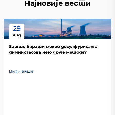
Најновије вести
29
Aug
Зашто бирати мокро десулфурисање
димних гасова него друге методе?
Види више