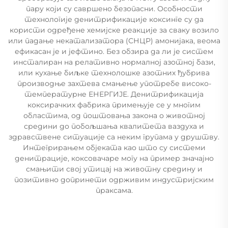
пару који су савршено безопасни. Особности
технологије денитрификације коксинге су да
користи одређене хемијске реакције за сваку возило
или падање некатализатора (СНЦР) амонијака, веома
ефикасан је и јефтино. Без обзира да ли је систем
инсталиран на релативно нормалној азотној бази,
или кухање биљке технолошке азотних ђубрива
производње захтева смањење употребе високо-
температурне ЕНЕРГИЈЕ. Денитрификација
коксирачких фабрика примењује се у многим
областима, од поштовања закона о животној
средини до побољшања квалитета ваздуха и
здравствене ситуације са неким групама у друштву.
Интегрирањем објеката као што су системи
денитрације, коксовачаре могу на пример значајно
смањити свој утицај на животну средину и
позитивно допринети одрживим индустријским
праксама.