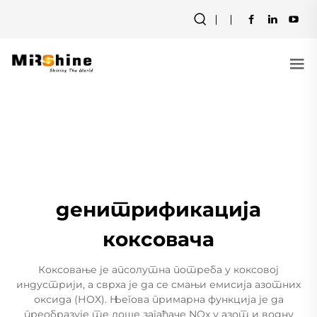
денитрификација
коксовача
Коксовање је апсолутна потреба у коксовој
индустрији, а сврха је да се смањи емисија азотних
оксида (НОХ). Његова примарна функција је да
преобразује те лоше загађаче NOx у азот и водну