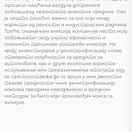
процеси чишћења ваздуха доприносе
побољшању квалитета животне средине. Ово
је нешто посебно важно за оне који имају
користи од јавности и индустријских радника.
Треће, смањењем емисија, компаније често могу
побољшати своју укупну ефикасност и
смањити трошкове употребе енергије. На
крају, инвестирање у денитрификацију може
отворити могућности за кредите за
аутомобиле, као и друге еколошке користи -
испуњавање или превазилажење отплате коју
се претпоставља да се врши у име јавности.
Овакве предности чине денитрификацију
коксова заводима изводљивом и вредном
методом за било који произвођач кокса са
визијом.