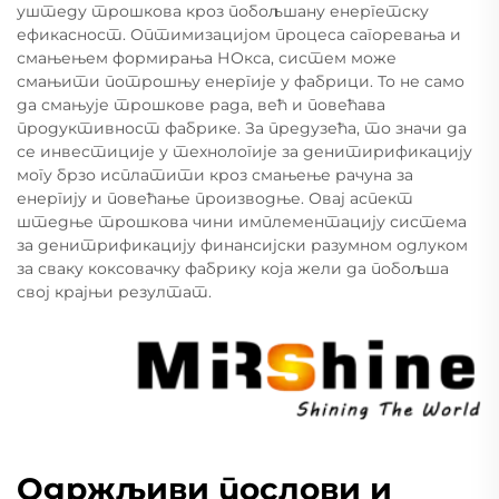
уштеду трошкова кроз побољшану енергетску
ефикасност. Оптимизацијом процеса сагоревања и
смањењем формирања НОкса, систем може
смањити потрошњу енергије у фабрици. То не само
да смањује трошкове рада, већ и повећава
продуктивност фабрике. За предузећа, то значи да
се инвестиције у технологије за денитирификацију
могу брзо исплатити кроз смањење рачуна за
енергију и повећање производње. Овај аспект
штедње трошкова чини имплементацију система
за денитрификацију финансијски разумном одлуком
за сваку коксовачку фабрику која жели да побољша
свој крајњи резултат.
Одржљиви послови и