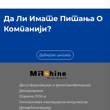
Да Ли Имате Питања О
Компанији?
Добијте цитат
Десулфуризација и денитрификација
Депорирање
Опрема ЛОК-а
Гилотинова изолацијска ампулатор
Декарбонизација