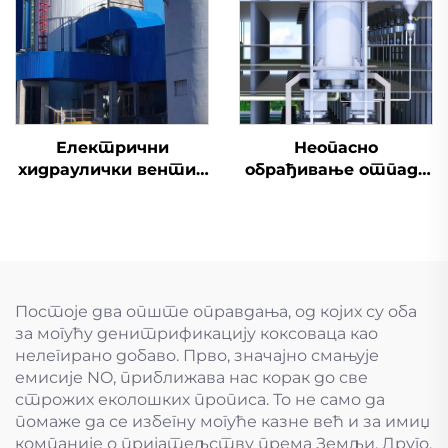
Електрични
Неопасно
хидраулички вентил
обрађивање отпада
за улазак
гума
Постоје два опште оправдања, од којих су оба
за могућу денитрификацију коксоваца као
нелегирано добаво. Прво, значајно смањује
емисије NO, приближава нас корак до све
строжих еколошких прописа. То не само да
помаже да се избегну могуће казне већ и за имиџ
компаније о пријатељству према Земљи. Друго,