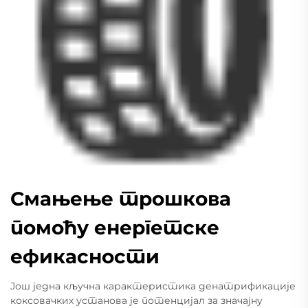
Смањење трошкова
помоћу енергетске
ефикасности
Још једна кључна карактеристика денатрификације
коксовачких установа је потенцијал за значајну