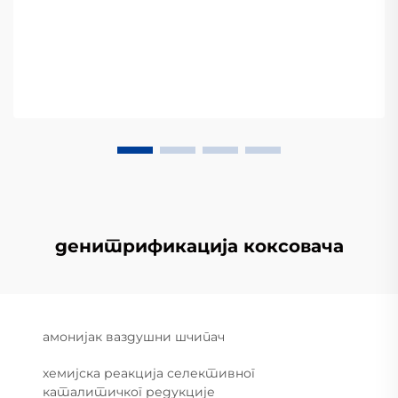
денитрификација коксовача
амонијак ваздушни шчипач
хемијска реакција селективног
каталитичког редукције