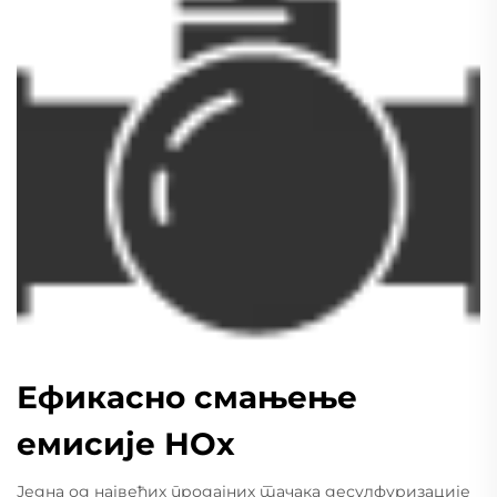
Ефикасно смањење
емисије НОх
Једна од највећих продајних тачака десулфуризације