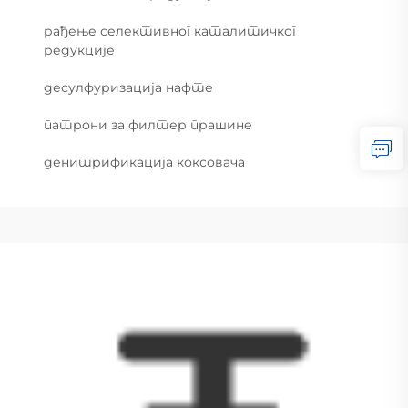
рађење селективног каталитичког
редукције
десулфуризација нафте
патрони за филтер прашине
денитрификација коксовача