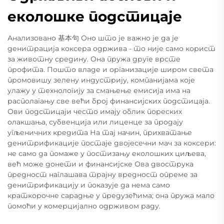
еколошке подстицаје
Анализовано 基本句 Оно што је важно је да је
денитрација коксера одржива - то није само корист
за животну средину. Она пружа друге врсте
профита. Пошто владе и организације широм света
промовишу зелену индустрију, компанијама које
улажу у технологију за смањење емисија има на
располагању све већи број финансијских подстицаја.
Ови подстицаји често имају облик пореских
олакшања, субвенција или лиценце за продају
угљеничних кредита На тај начин, прихватање
денитрификације постаје двојесечни мач за коксери:
не само да помаже у постизању еколошких циљева,
већ може донети и финансијске Ова двострука
предност наглашава трајну вредност опреме за
денитрификацију и показује да нема само
краткорочне сарадње у предузећима; она пружа мало
помоћи у комерцијално одрживом раду.