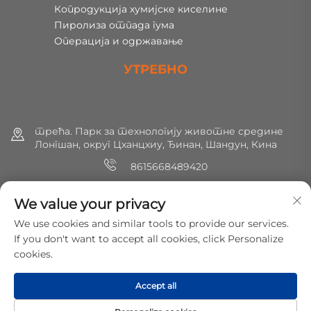
Копродукција хумијске киселине
Пиролиза отпада гума
Операција и одржавање
УТРЕБНО
трећа. Парк за технологију животне средине
Лонгшан, округ Цханцхиу, Ђинан, Шандун, Кина
8615668489420
+86 (0) 531 8891 0288
We value your privacy
[email protected]
We use cookies and similar tools to provide our services.
If you don't want to accept all cookies, click Personalize
cookies.
Copyright © 2025 МирШин Еколошка заштита Технологија
Цо., Лтд. Сва права су резервисана.
Политике
Accept all
приватности