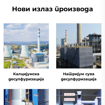
Нови излаз производа
Калцијумска
Натријум сува
десулфуризација
десулфуризација