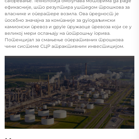
сагоревање. Технологија омогућава моторима да раде
ефикасније, што резултира уштедом трошкова за
власнике и оператере возила. Ова предност је
посебно значајна за компаније за дугодаљински
камионски превоз и друге пружаоце превоза који се у
великој мери ослањају на потрошњу горива.
Потенцијал за смањење оперативних трошкова
чини системе СЦР атрактивним инвестицијом.