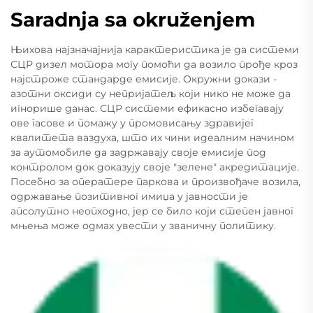
Saradnja sa okruženjem
Њихова најзначајнија карактеристика је да системи
СЦР дизел мотора могу помоћи да возило прође кроз
најстроже стандарде емисије. Окружни докази -
азотни оксиди су непријатељ који нико не може да
игнорише данас. СЦР системи ефикасно избегавају
ове гасове и помажу у промовисању здравијег
квалитета ваздуха, што их чини идеалним начином
за аутомобиле да задржавају своје емисије под
контролом док доказују своје "зелене" акредитације.
Посебно за оператере паркова и произвођаче возила,
одржавање позитивног имиџа у јавности је
апсолутно неопходно, јер се било који степен јавног
мњења може одмах увести у званичну политику.