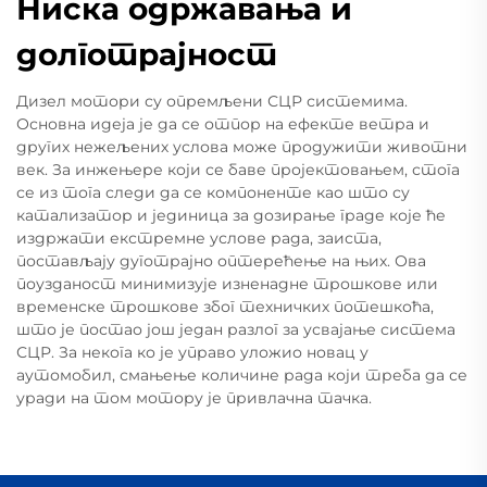
Ниска одржавања и
долготрајност
Дизел мотори су опремљени СЦР системима.
Основна идеја је да се отпор на ефекте ветра и
других нежељених услова може продужити животни
век. За инжењере који се баве пројектовањем, стога
се из тога следи да се компоненте као што су
катализатор и јединица за дозирање граде које ће
издржати екстремне услове рада, заиста,
постављају дуготрајно оптерећење на њих. Ова
поузданост минимизује изненадне трошкове или
временске трошкове због техничких потешкоћа,
што је постао још један разлог за усвајање система
СЦР. За некога ко је управо уложио новац у
аутомобил, смањење количине рада који треба да се
уради на том мотору је привлачна тачка.