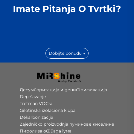
Imate Pitanja O Tvrtki?
Dobijte ponudu →
Десумпоризација и денитрификација
Depršavanje
Tretman VOC-a
Gilotinska izolaciona klupa
Dekarbonizacija
Zajedničko proizvodnja hуминове киселине
Пиролиза отпада гума