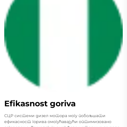
Efikasnost goriva
СЦР системи дизел мотора могу побољшати
ефикасност горива омогућавајући оптимизовано