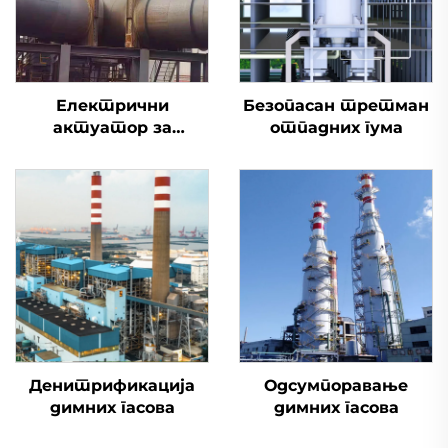
Електрични
Безопасан третман
актуатор за
отпадних гума
одсумпоравање
димоводни вентил
Денитрификација
Одсумпоравање
димних гасова
димних гасова