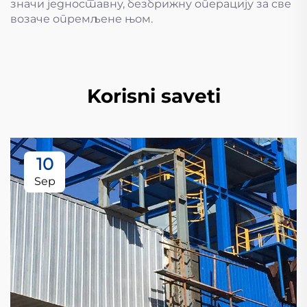
значи једноставну, безбрижну операцију за све
возаче опремљене њом.
Korisni saveti
10
Sep