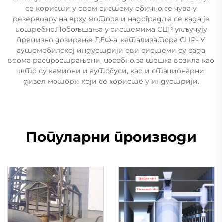
се користи у овом систему обично се чува у
резервоару на врху мотора и надоградља се када је
потребно.Побољшања у системима СЦР укључују
прецизно дозирање ДЕФ-а, катализатора СЦР- У
аутомобилској индустрији ови системи су сада
веома распрострањени, посебно за тешка возила као
што су камиони и аутобуси, као и стационарни
дизел мотори који се користе у индустрији.
Популарни производи