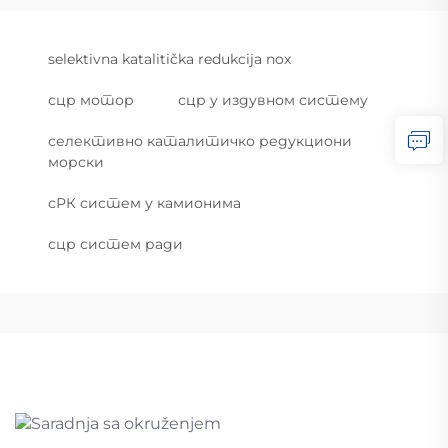
selektivna katalitička redukcija nox
сцр мотор
сцр у издувном систему
селективно каталитичко редукциони
морски
сРК систем у камионима
сцр систем ради