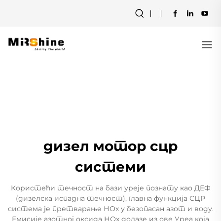
дизел мотор сцр
системи
Користећи течност на бази уреје познату као ДЕФ
(дизелска испадна течност), главна функција СЦР
система је претварање НОх у безопасан азот и воду.
Емисије азотног оксида НОх долазе из ове Уреа која