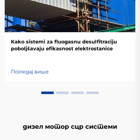
Kako sistemi za fluogasnu desulfitraciju
poboljšavaju efikasnost elektrostanice
Погледај више
дизел мотор сцр системи