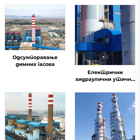
Одсумпоравање
димних гасова
Електрични
хидраулични утични
вентил