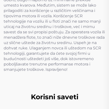
umesto kvarova. Međutim, sistem se može lako
prilagoditi za korišćenje u različitim veličinama i
tipovima motora ili vozila. Korišćenje SCR
tehnologije na vozilu ili u floti znači ne samo manji
uticaj na životnu sredinu i troškove, već i mirnu
savest da se svi propisi poštuju. Za operatera vozila ili
menadžera flote, to znači niže dnevne troškove rada
uz slične uštede za životnu sredinu. Uspeh je na
dohvat ruke. Ulaganjem novca ili uštedom na SCR
tehnologiji, garantujete da ćete svojoj firmi u
budućnosti uštedeti još više, dok istovremeno
poboljšavate trenutne performanse motora i
smanjujete troškove. Ispravljeno!
Korisni saveti