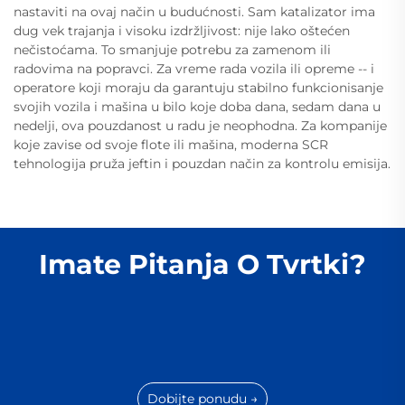
nastaviti na ovaj način u budućnosti. Sam katalizator ima
dug vek trajanja i visoku izdržljivost: nije lako oštećen
nečistoćama. To smanjuje potrebu za zamenom ili
radovima na popravci. Za vreme rada vozila ili opreme -- i
operatore koji moraju da garantuju stabilno funkcionisanje
svojih vozila i mašina u bilo koje doba dana, sedam dana u
nedelji, ova pouzdanost u radu je neophodna. Za kompanije
koje zavise od svoje flote ili mašina, moderna SCR
tehnologija pruža jeftin i pouzdan način za kontrolu emisija.
Imate Pitanja O Tvrtki?
Dobijte ponudu →