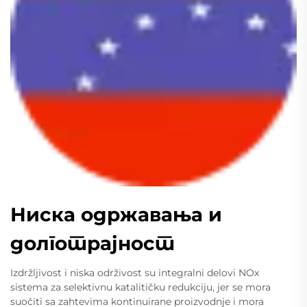
Ниска одржавања и
долготрајност
Izdržljivost i niska održivost su integralni delovi NOx
sistema za selektivnu katalitičku redukciju, jer se mora
suočiti sa zahtevima kontinuirane proizvodnje i mora