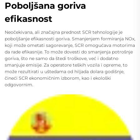
Poboljšana goriva
efikasnost
Neočekivana, ali značajna prednost SCR tehnologije je
poboljšanje efikasnosti goriva. Smanjenjem formiranja NOx,
koji može ometati sagorevanje, SCR omogućava motorima
da rade efikasnije. To može dovesti do smanjenja potrošnje
goriva, što ne samo da štedi troškove, već i dodatno
smanjuje emisije. Za operatore teških vozila i opreme, to
može rezultirati u uštedama od hiljada dolara godišnje,
čineći SCR ekonomičnim izborom, kao i ekološki
odgovornim.