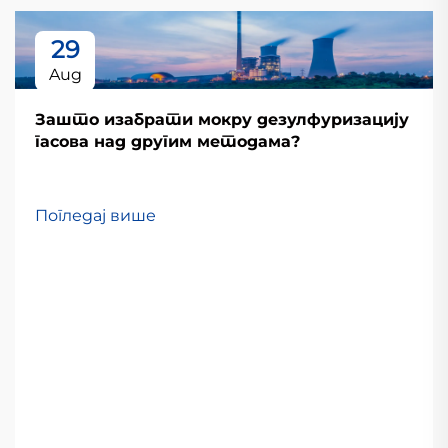
29
Aug
Зашто изабрати мокру дезулфуризацију
гасова над другим методама?
Погледај више