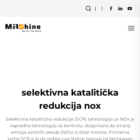
selektivna katalitička
redukcija nox
Selektivna katalitička redukcija (SCR) tehnologija za NOx je
napredna tehnologija za kontrolu. dizajnirana da smanji
emisije azotnih oksida (NOx) iz dizel motora. Primarna
svrha SCR-a je da razbije ove štetne gasove na bezopasan