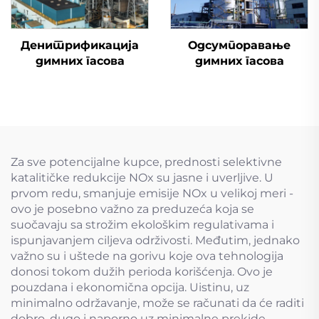
Денитрификација
Одсумпоравање
димних гасова
димних гасова
Za sve potencijalne kupce, prednosti selektivne
katalitičke redukcije NOx su jasne i uverljive. U
prvom redu, smanjuje emisije NOx u velikoj meri -
ovo je posebno važno za preduzeća koja se
suočavaju sa strožim ekološkim regulativama i
ispunjavanjem ciljeva održivosti. Međutim, jednako
važno su i uštede na gorivu koje ova tehnologija
donosi tokom dužih perioda korišćenja. Ovo je
pouzdana i ekonomična opcija. Uistinu, uz
minimalno održavanje, može se računati da će raditi
dobro, dugo i naporno uz minimalne prekide