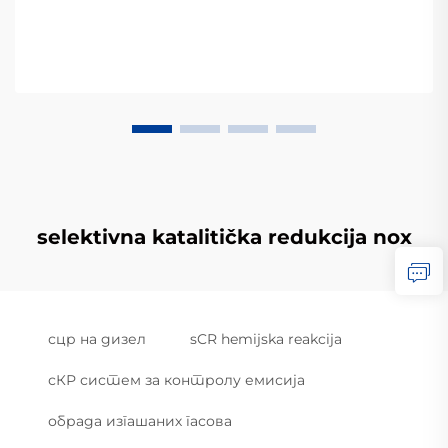
selektivna katalitička redukcija nox
сцр на дизел
sCR hemijska reakcija
сКР систем за контролу емисија
обрада изгашаних гасова