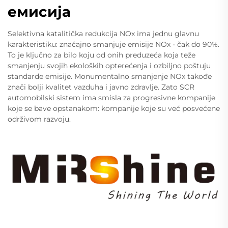
емисија
Selektivna katalitička redukcija NOx ima jednu glavnu
karakteristiku: značajno smanjuje emisije NOx - čak do 90%.
To je ključno za bilo koju od onih preduzeća koja teže
smanjenju svojih ekoloških opterećenja i ozbiljno poštuju
standarde emisije. Monumentalno smanjenje NOx takođe
znači bolji kvalitet vazduha i javno zdravlje. Zato SCR
automobilski sistem ima smisla za progresivne kompanije
koje se bave opstanakom: kompanije koje su već posvećene
održivom razvoju.