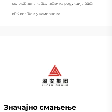
селективна каталитичка редукција ппт
сРК систем у камионима
Значајно смањење