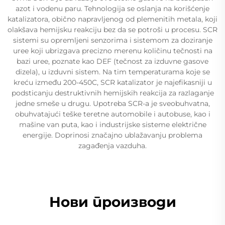
azot i vodenu paru. Tehnologija se oslanja na korišćenje
katalizatora, obično napravljenog od plemenitih metala, koji
olakšava hemijsku reakciju bez da se potroši u procesu. SCR
sistemi su opremljeni senzorima i sistemom za doziranje
uree koji ubrizgava precizno merenu količinu tečnosti na
bazi uree, poznate kao DEF (tečnost za izduvne gasove
dizela), u izduvni sistem. Na tim temperaturama koje se
kreću između 200-450C, SCR katalizator je najefikasniji u
podsticanju destruktivnih hemijskih reakcija za razlaganje
jedne smeše u drugu. Upotreba SCR-a je sveobuhvatna,
obuhvatajući teške teretne automobile i autobuse, kao i
mašine van puta, kao i industrijske sisteme električne
energije. Doprinosi značajno ublažavanju problema
zagađenja vazduha.
Нови производи