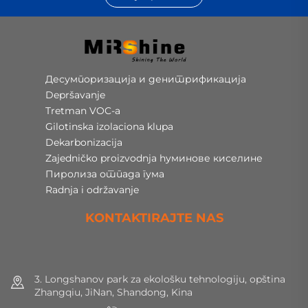
Десумпоризација и денитрификација
Depršavanje
Tretman VOC-a
Gilotinska izolaciona klupa
Dekarbonizacija
Zajedničko proizvodnja hуминове киселине
Пиролиза отпада гума
Radnja i održavanje
KONTAKTIRAJTE NAS
3. Longshanov park za ekološku tehnologiju, opština
Zhangqiu, JiNan, Shandong, Kina