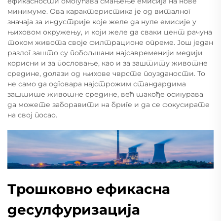
ефикасности омогућава смањење емисија на нове
минимуме. Ова карактеристика је од виталног
значаја за индустрије које желе да нуле емисије у
њиховом окружењу, и који желе да сваки цент рачуна
током живота своје филтрационе опреме. Још један
разлог зашто су побољшани најсавременији медији
корисни и за пословање, као и за заштиту животне
средине, долази од њихове чврсте поузданости. То
не само да одговара најстрожим стандардима
заштите животне средине, већ такође осигурава
да можете заборавити на бриге и да се фокусирате
на свој посао.
Трошковно ефикасна
десулфуризација