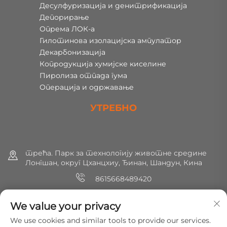
Десулфуризација и денитрификација
Депорирање
Опрема ЛОК-а
Гилотинова изолацијска ампулатор
Декарбонизација
Копродукција хумијске киселине
Пиролиза отпада гума
Операција и одржавање
УТРЕБНО
трећа. Парк за технологију животне средине
Лонгшан, округ Цханцхиу, Ђинан, Шандун, Кина
8615668489420
+86 (0) 531 8891 0288
We value your privacy
[email protected]
We use cookies and similar tools to provide our services.