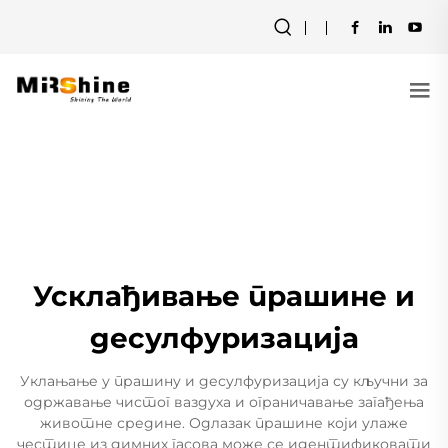
Усклађивање прашине и
десулфуризација
Уклањање у прашину и десулфуризација су кључни за
одржавање чистог ваздуха и ограничавање загађења
животне средине. Одлазак прашине који улаже
честице из димних гасова може се идентификовати