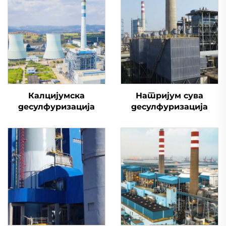
Калцијумска
Натријум сува
десулфуризација
десулфуризација