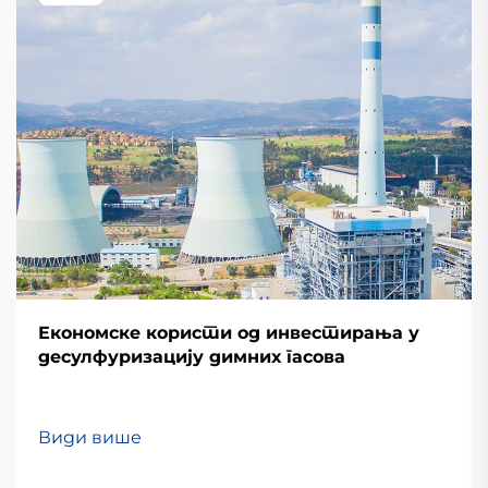
Економске користи од инвестирања у
десулфуризацију димних гасова
Види више