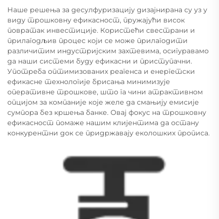
Наше решења за десулфуризацију дизајнирана су уз у
виду трошковну ефикасност, пружајући висок
повратак инвестиције. Користећи свестрани и
прилагодљив процес који се може прилагодити
различитим индустријским захтевима, осигуравамо
да наши системи буду ефикасни и приступачни.
Употреба оптимизованих реагенса и енергетски
ефикасне технологије брисања минимизује
оперативне трошкове, што га чини атрактивном
опцијом за компаније које желе да смањију емисије
сумпора без кршења банке. Овај фокус на трошковну
ефикасност помаже нашим клијентима да остану
конкурентни док се придржавају еколошких прописа.