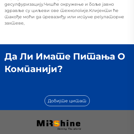
десулфуризацију.Чишће окружење и боље јавно
здравље су циљеви ове технологије.Клијенти ће
такође моћи да превазиђу или испуне регулаторне
захтеве,
Да Ли Имате Питања О
Компанији?
Добијте цитат