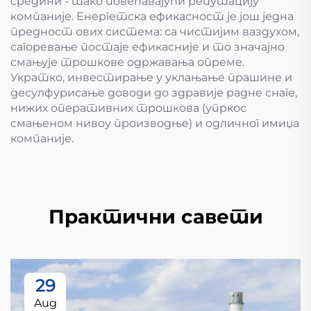
средини - тако повећавајући репутацију
компаније. Енергетска ефикасност је још једна
предност ових система: са чистијим ваздухом,
сагоревање постаје ефикасније и то значајно
смањује трошкове одржавања опреме.
Укратко, инвестирање у уклањање прашине и
десулфурисање доводи до здравије радне снаге,
нижих оперативних трошкова (упркос
смањеном нивоу производње) и одличног имиџа
компаније.
Практични савети
29
Aug