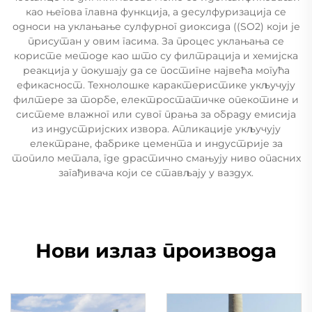
као његова главна функција, а десулфуризација се
односи на уклањање сулфурног диоксида ((SO2) који је
присутан у овим гасима. За процес уклањања се
користе методе као што су филтрација и хемијска
реакција у покушају да се постигне највећа могућа
ефикасност. Технолошке карактеристике укључују
филтере за торбе, електростатичке опекотине и
системе влажног или сувог прања за обраду емисија
из индустријских извора. Апликације укључују
електране, фабрике цемента и индустрије за
топило метала, где драстично смањују ниво опасних
загађивача који се стављају у ваздух.
Нови излаз производа