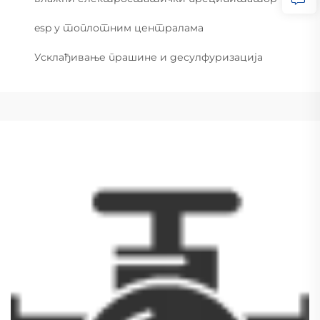
esp у топлотним централама
Усклађивање прашине и десулфуризација