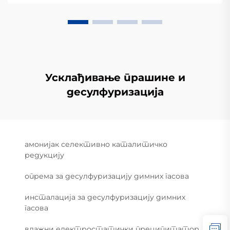
Усклађивање прашине и
десулфуризација
амонијак селективно каталитичко
редукцију
опрема за десулфуризацију димних гасова
инсталација за десулфуризацију димних
гасова
влажни електростатички преципитатор