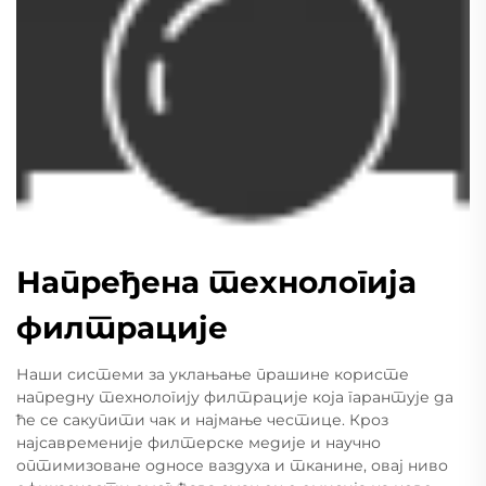
Напређена технологија
филтрације
Наши системи за уклањање прашине користе
напредну технологију филтрације која гарантује да
ће се сакупити чак и најмање честице. Кроз
најсавременије филтерске медије и научно
оптимизоване односе ваздуха и тканине, овај ниво