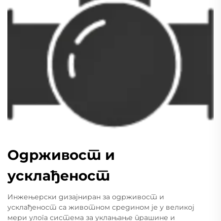
Одрживост и
усклађеност
Инжењерски дизајниран за одрживост и
усклађеност са животном средином је у великој
мери улога система за уклањање прашине и