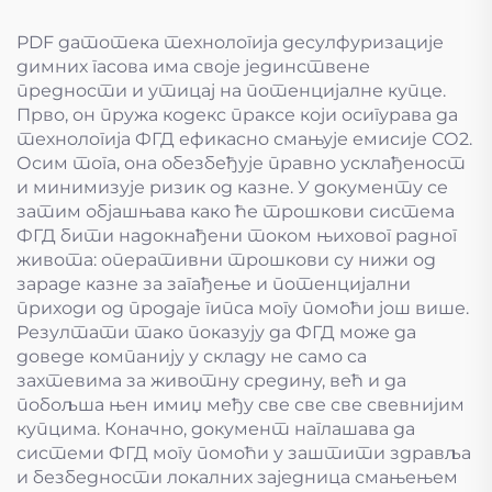
PDF датотека технологија десулфуризације
димних гасова има своје јединствене
предности и утицај на потенцијалне купце.
Прво, он пружа кодекс праксе који осигурава да
технологија ФГД ефикасно смањује емисије СО2.
Осим тога, она обезбеђује правно усклађеност
и минимизује ризик од казне. У документу се
затим објашњава како ће трошкови система
ФГД бити надокнађени током њиховог радног
живота: оперативни трошкови су нижи од
зараде казне за загађење и потенцијални
приходи од продаје гипса могу помоћи још више.
Резултати тако показују да ФГД може да
доведе компанију у складу не само са
захтевима за животну средину, већ и да
побољша њен имиџ међу све све све свевнијим
купцима. Коначно, документ наглашава да
системи ФГД могу помоћи у заштити здравља
и безбедности локалних заједница смањењем