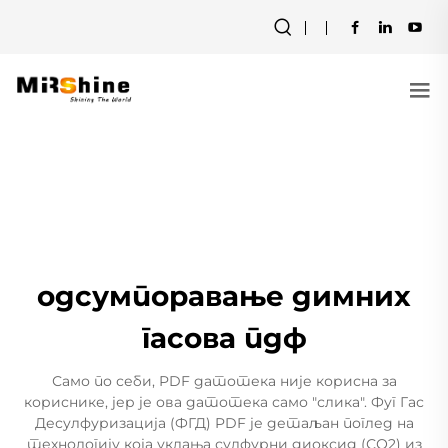
одсумпоравање димних
гасова пдф
Само по себи, PDF датотека није корисна за
кориснике, јер је ова датотека само "слика". Фуг Гас
Десулфуризација (ФГД) PDF је детаљан поглед на
технологију која уклања сулфурни диоксид (СО2) из