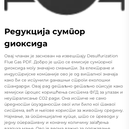
Редукција сумпор
диоксида
Овај чланак је заснован на извештају Desulfurization
Flue Gas PDF. Добро је што се емисије сумпорног
диоксида могу значајно смањити. За електране и
индустријске компаније ово је од виталног значаја
како би се испунили данашњи строги еколошки
стандарди. Овај рад детаљно детаљно описује како
хемијски процес коришћења система ФГД за улазак и
неутралисање СО2 ради. Она истиче не само
предности поузданости овог или било ког таквог
система, већ и његове користи за животну средину.
Најмање, за потенцијалне купце, што се преводи у
једну оперативну и коначну количину загађења
ваздуха мање. Ово је веома важно за одржавање