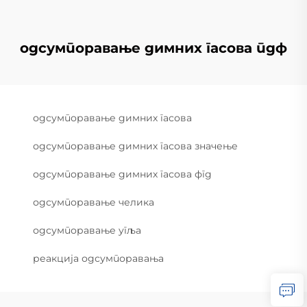
одсумпоравање димних гасова пдф
одсумпоравање димних гасова
одсумпоравање димних гасова значење
одсумпоравање димних гасова фгд
одсумпоравање челика
одсумпоравање угља
реакција одсумпоравања