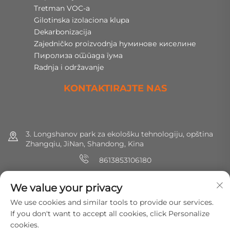
Tretman VOC-a
Gilotinska izolaciona klupa
Dekarbonizacija
Zajedničko proizvodnja hуминове киселине
Пиролиза отпада гума
Radnja i održavanje
KONTAKTIRAJTE NAS
3. Longshanov park za ekološku tehnologiju, opština
Zhangqiu, JiNan, Shandong, Kina
8613853106180
+86 (0) 531 8891 0288
We value your privacy
[email protected]
We use cookies and similar tools to provide our services.
If you don't want to accept all cookies, click Personalize
cookies.