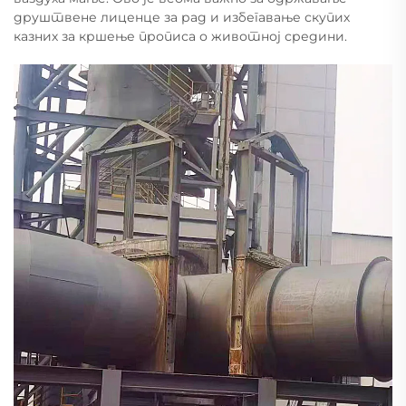
друштвене лиценце за рад и избегавање скупих
казних за кршење прописа о животној средини.