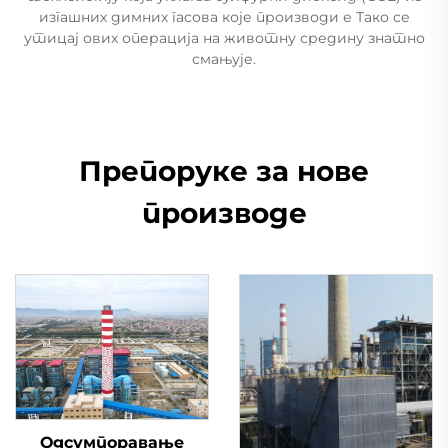
изгашних димних гасова које производи е Тако се
утицај ових операција на животну средину знатно
смањује.
Препоруке за нове
производе
Одсумпоравање