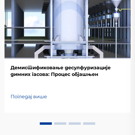
Демистификовање десулфуризације
димних гасова: Процес објашњен
Погледај више