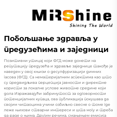
Побољшање здравља у
предузећима и заједници
Позитивни утицај који ФГД може донети на
репутацију предузећа и здравље заједнице такође је
наведен у овој књизи о десулфуризацији димних
гасова (ФГД). Са нематеријалним аспектима као што
су предвидљива перцепција јавности и директне
користи за локалне услове животне средине који
дола Изражавајући забринутост за одговорности
потенцијалних купаца, ова публикација покушава да
својим читаоцима учини озбиљно свесне о томе где
леже њихови стварни интереси и шта могу и треба
да раде о њима. Другим речима, смањењем емисија