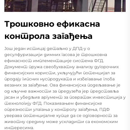
Трошковно ефикасна
контрола загађења
Још један истицај детаљно у ДПД-у о
десулфуризацији димних гасова је трошковна
ефикасност имплементације система ФГД.
Документ пружа свеобухватну анализу дугорочних
финансијских користи, укључујући потенцијал за
продају гипсних нуспродуката и избегавање глоба
везаних за загађење. Ова финансијска подељавање је
од кључне важности за предузећа јер представља
јасан и убедљив аргумент за повратак инвестиција у
технологију ФГД. Показивањем финансијске
опрезности улагања у контролу загађења, ПДФ
уверава потенцијалне купце да се одговорност за
животну средину може ускладити са економским
интересима.