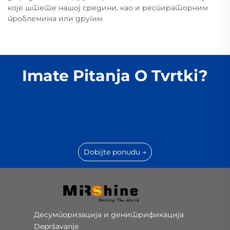
које штете нашој средини, као и респираторним
проблемима или другим
Imate Pitanja O Tvrtki?
Dobijte ponudu →
Десумпоризација и денитрификација
Depršavanje