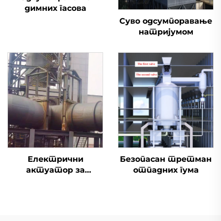
димних гасова
Суво одсумпоравање
натријумом
Електрични
Безопасан третман
актуатор за
отпадних гума
одсумпоравање
димоводни вентил