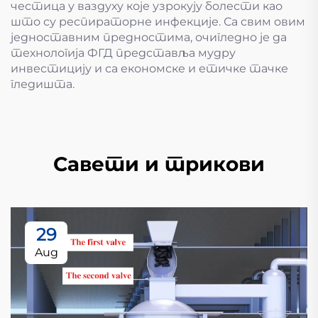
честица у ваздуху које узрокују болести као
што су респираторне инфекције. Са свим овим
једноставним предностима, очигледно је да
технологија ФГД представља мудру
инвестицију и са економске и етичке тачке
гледишта.
Савети и трикови
29
Aug