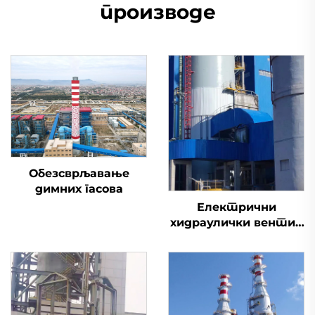
производе
Обезсврљавање
димних гасова
Електрични
хидраулички вентил
за улазак