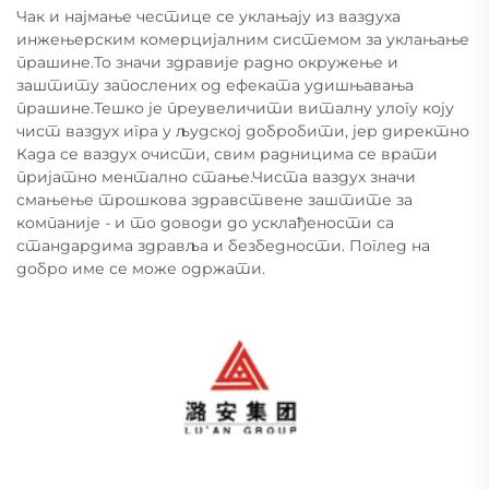
Чак и најмање честице се уклањају из ваздуха
инжењерским комерцијалним системом за уклањање
прашине.То значи здравије радно окружење и
заштиту запослених од ефеката удишњавања
прашине.Тешко је преувеличити виталну улогу коју
чист ваздух игра у људској добробити, јер директно
Када се ваздух очисти, свим радницима се врати
пријатно ментално стање.Чиста ваздух значи
смањење трошкова здравствене заштите за
компаније - и то доводи до усклађености са
стандардима здравља и безбедности. Поглед на
добро име се може одржати.