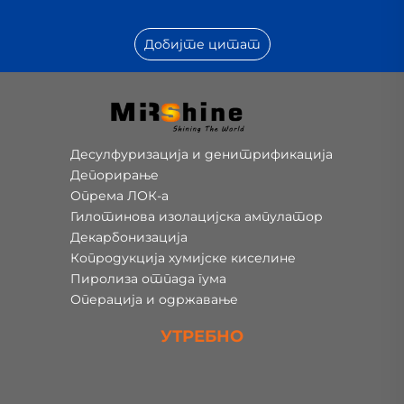
Добијте цитат
Десулфуризација и денитрификација
Депорирање
Опрема ЛОК-а
Гилотинова изолацијска ампулатор
Декарбонизација
Копродукција хумијске киселине
Пиролиза отпада гума
Операција и одржавање
УТРЕБНО