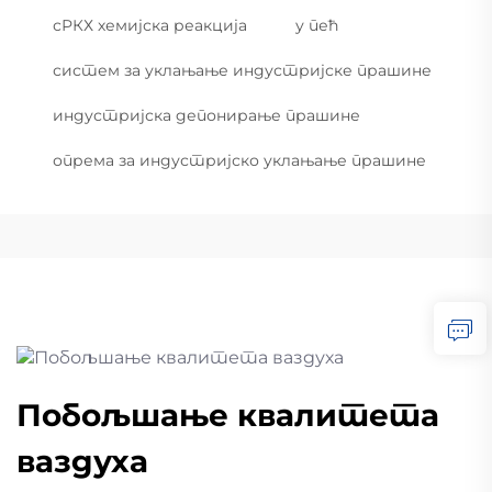
сРКХ хемијска реакција
у пећ
систем за уклањање индустријске прашине
индустријска депонирање прашине
опрема за индустријско уклањање прашине
Побољшање квалитета
ваздуха