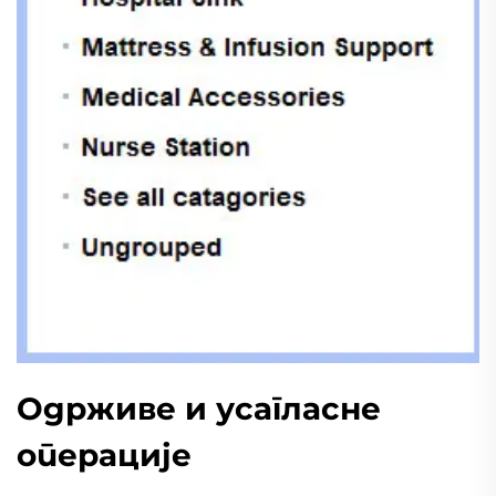
Одрживе и усагласне
операције