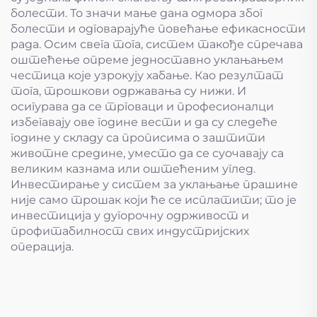
болести. То значи мање дана одмора због
болести и одговарајуће повећање ефикасности
рада. Осим свега тога, систем такође спречава
оштећење опреме једноставно уклањањем
честица које узрокују хабање. Као резултат
тога, трошкови одржавања су нижи. И
осигурава да се трговаци и професионалци
избегавају ове године вести и да су следеће
године у складу са прописима о заштити
животне средине, уместо да се суочавају са
великим казнама или оштећеним углед.
Инвестирање у систем за уклањање прашине
није само трошак који ће се исплатити; то је
инвестиција у дугорочну одрживост и
профитабилност свих индустријских
операција.