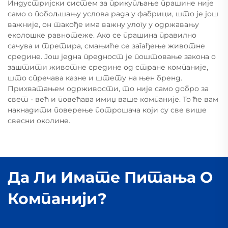
Индустријски систем за прикупљање прашине није
само о побољшању услова рада у фабрици, што је још
важније, он такође има важну улогу у одржавању
еколошке равнотеже. Ако се прашина правилно
сачува и третира, смањиће се загађење животне
средине. Још једна предност је поштовање закона о
заштити животне средине од стране компаније,
што спречава казне и штету на њен бренд.
Прихватањем одрживости, то није само добро за
свет - већ и повећава имиџ ваше компаније. То ће вам
накнадити поверење потрошача који су све више
свесни околине.
Да Ли Имате Питања О
Компанији?