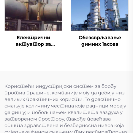
Електрични
Обезсврљавање
актуатор за
димних гасова
десулфуризацију
димне вентиле
Користећи индустријски систем за борбу
против прашине, компаније могу да добију низ
великих практичних користи. То драстично
смањује количину честица које радници морају
да дишу; и побољшањем квалитета ваздуха у
затвореном простору, такође повећава
општа здравствена и безбедносна нивоа која
су једнака фином смањењу тих респираторних