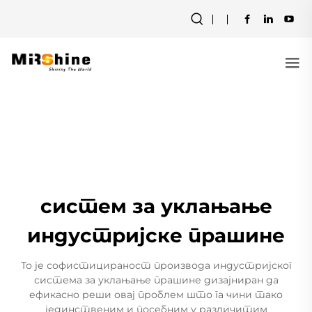
систем за уклањање
индустријске прашине
То је софистицираност производа индустријског
система за уклањање прашине дизајниран да
ефикасно реши овај проблем што га чини тако
јединственим и посебним у различитим