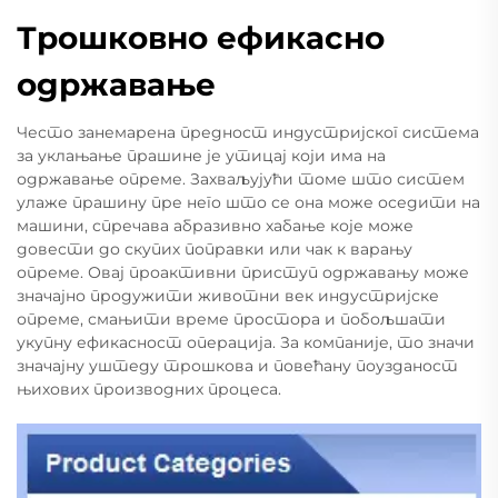
Трошковно ефикасно
одржавање
Често занемарена предност индустријског система
за уклањање прашине је утицај који има на
одржавање опреме. Захваљујући томе што систем
улаже прашину пре него што се она може оседити на
машини, спречава абразивно хабање које може
довести до скупих поправки или чак к варању
опреме. Овај проактивни приступ одржавању може
значајно продужити животни век индустријске
опреме, смањити време простора и побољшати
укупну ефикасност операција. За компаније, то значи
значајну уштеду трошкова и повећану поузданост
њихових производних процеса.