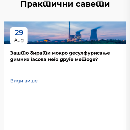
Практични савети
29
Aug
Зашто бирати мокро десулфурисање
димних гасова него друге методе?
Види више