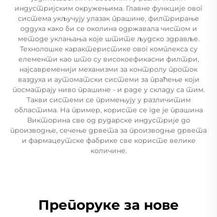
индустријским окружењима. Главне функције овог
система укључују улазак прашине, филтрирање
оддуха како би се околина одржавала чистом и
методе уклањања које штите људско здравље.
Технолошке карактеристике овог комплекса су
елементи као што су високоефикасни филтри,
најсавременији механизми за контролу проток
ваздуха и аутоматски системи за праћење који
посматрају ниво прашине - и раде у складу са тим.
Такви системи се примењују у различитим
областима. На пример, користе се где је прашина
Викторина све од рударске индустрије до
производње, сечење дрвета за производње дрвета
и фармацеутске фабрике све користе велике
количине.
Препоруке за нове