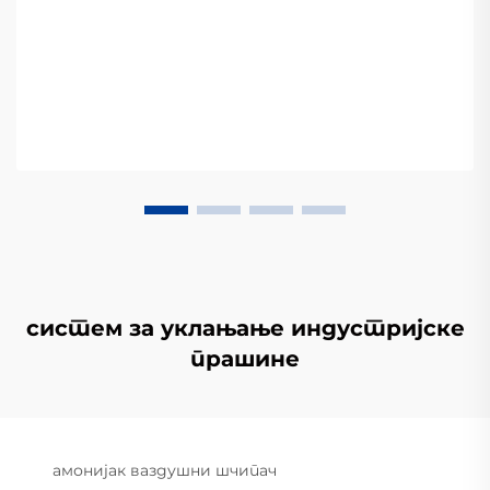
систем за уклањање индустријске
прашине
амонијак ваздушни шчипач