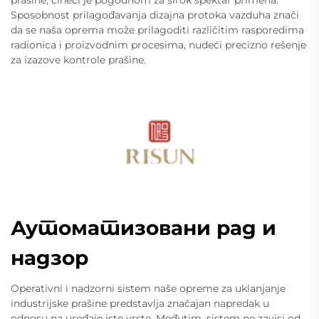
Sposobnost prilagođavanja dizajna protoka vazduha znači
da se naša oprema može prilagoditi različitim rasporedima
radionica i proizvodnim procesima, nudeći precizno rešenje
za izazove kontrole prašine.
Аутоматизовани рад и
надзор
Operativni i nadzorni sistem naše opreme za uklanjanje
industrijske prašine predstavlja značajan napredak u
odnosu na uređaje iste vrste. Međutim, sistem ne zavisi od