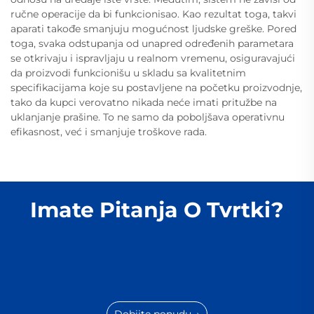
ručne operacije da bi funkcionisao. Kao rezultat toga, takvi
aparati takođe smanjuju mogućnost ljudske greške. Pored
toga, svaka odstupanja od unapred određenih parametara
se otkrivaju i ispravljaju u realnom vremenu, osiguravajući
da proizvodi funkcionišu u skladu sa kvalitetnim
specifikacijama koje su postavljene na početku proizvodnje,
tako da kupci verovatno nikada neće imati pritužbe na
uklanjanje prašine. To ne samo da poboljšava operativnu
efikasnost, već i smanjuje troškove rada.
Imate Pitanja O Tvrtki?
Dobijte ponudu →