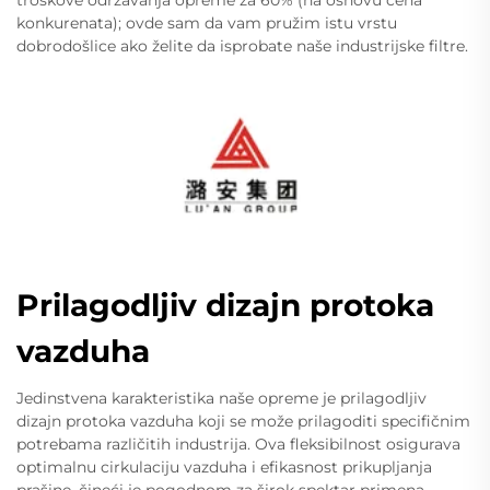
troškove održavanja opreme za 60% (na osnovu cena
konkurenata); ovde sam da vam pružim istu vrstu
dobrodošlice ako želite da isprobate naše industrijske filtre.
Prilagodljiv dizajn protoka
vazduha
Jedinstvena karakteristika naše opreme je prilagodljiv
dizajn protoka vazduha koji se može prilagoditi specifičnim
potrebama različitih industrija. Ova fleksibilnost osigurava
optimalnu cirkulaciju vazduha i efikasnost prikupljanja
prašine, čineći je pogodnom za širok spektar primena.