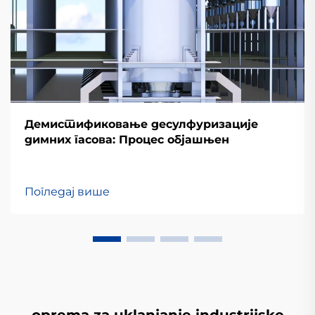
Демистификовање десулфуризације
димних гасова: Процес објашњен
Погледај више