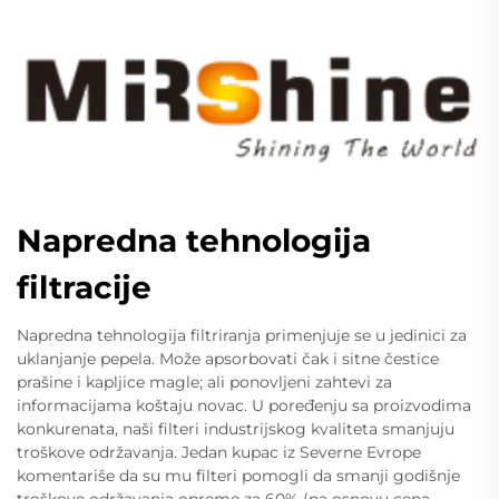
Napredna tehnologija
filtracije
Napredna tehnologija filtriranja primenjuje se u jedinici za
uklanjanje pepela. Može apsorbovati čak i sitne čestice
prašine i kapljice magle; ali ponovljeni zahtevi za
informacijama koštaju novac. U poređenju sa proizvodima
konkurenata, naši filteri industrijskog kvaliteta smanjuju
troškove održavanja. Jedan kupac iz Severne Evrope
komentariše da su mu filteri pomogli da smanji godišnje