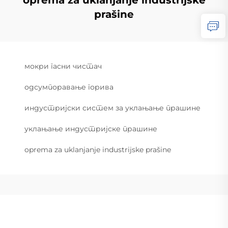
oprema za uklanjanje industrijske
prašine
мокри гасни чистач
одсумпоравање горива
индустријски систем за уклањање прашине
уклањање индустријске прашине
oprema za uklanjanje industrijske prašine