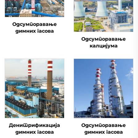
Одсумпоравање
димних гасова
Одсумпоравање
калцијума
Денитрификација
Одсумпоравање
димних гасова
димних гасова