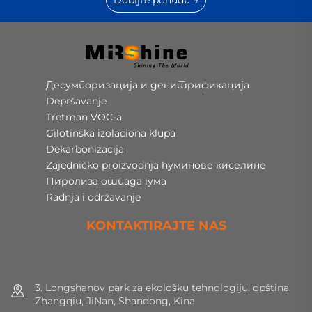
Десумпоризација и денитрификација
Depršavanje
Tretman VOC-a
Gilotinska izolaciona klupa
Dekarbonizacija
Zajedničko proizvodnja hуминове киселине
Пиролиза отпада гума
Radnja i održavanje
KONTAKTIRAJTE NAS
3. Longshanov park za ekološku tehnologiju, opština
Zhangqiu, JiNan, Shandong, Kina