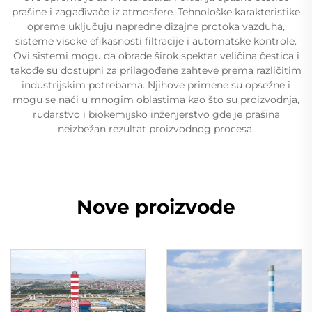
prašine i zagađivače iz atmosfere. Tehnološke karakteristike
opreme uključuju napredne dizajne protoka vazduha,
sisteme visoke efikasnosti filtracije i automatske kontrole.
Ovi sistemi mogu da obrade širok spektar veličina čestica i
takođe su dostupni za prilagođene zahteve prema različitim
industrijskim potrebama. Njihove primene su opsežne i
mogu se naći u mnogim oblastima kao što su proizvodnja,
rudarstvo i biokemijsko inženjerstvo gde je prašina
neizbežan rezultat proizvodnog procesa.
Nove proizvode