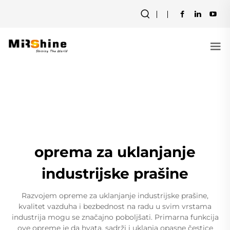
oprema za uklanjanje
industrijske prašine
Razvojem opreme za uklanjanje industrijske prašine,
kvalitet vazduha i bezbednost na radu u svim vrstama
industrija mogu se značajno poboljšati. Primarna funkcija
ove opreme je da hvata, sadrži i uklanja opasne čestice