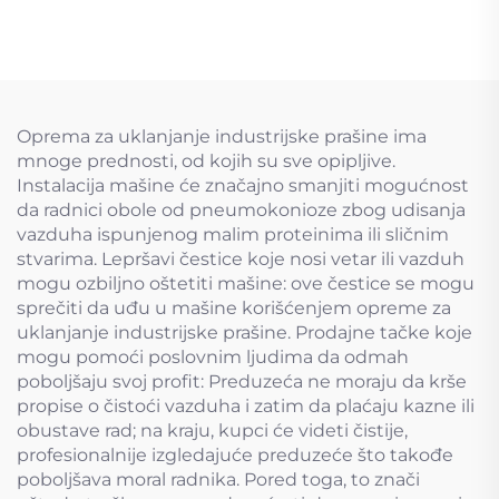
Oprema za uklanjanje industrijske prašine ima
mnoge prednosti, od kojih su sve opipljive.
Instalacija mašine će značajno smanjiti mogućnost
da radnici obole od pneumokonioze zbog udisanja
vazduha ispunjenog malim proteinima ili sličnim
stvarima. Lepršavi čestice koje nosi vetar ili vazduh
mogu ozbiljno oštetiti mašine: ove čestice se mogu
sprečiti da uđu u mašine korišćenjem opreme za
uklanjanje industrijske prašine. Prodajne tačke koje
mogu pomoći poslovnim ljudima da odmah
poboljšaju svoj profit: Preduzeća ne moraju da krše
propise o čistoći vazduha i zatim da plaćaju kazne ili
obustave rad; na kraju, kupci će videti čistije,
profesionalnije izgledajuće preduzeće što takođe
poboljšava moral radnika. Pored toga, to znači