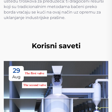
uštedu troškova za preduzeća: ti dragoceni resursi
koji su tradicionalnim metodama bačeni preko
borda vraćaju se kući na ovaj način uz opremu za
uklanjanje industrijske prašine.
Korisni saveti
29
Aug