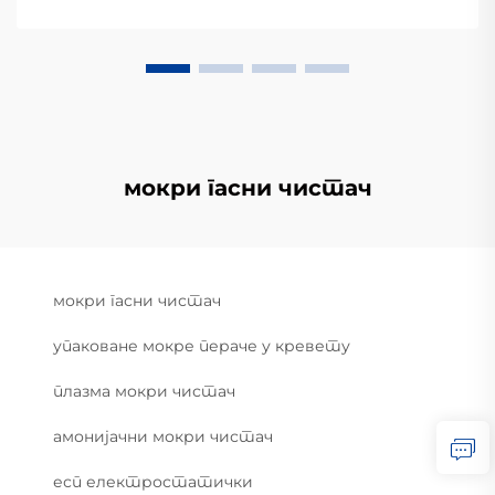
мокри гасни чистач
мокри гасни чистач
упаковане мокре пераче у кревету
плазма мокри чистач
амонијачни мокри чистач
есп електростатички