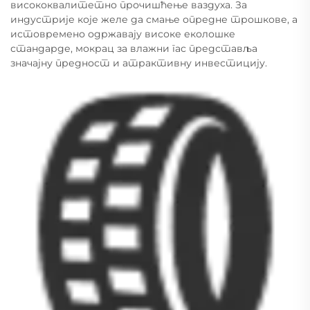
висококвалитетно прочишћење ваздуха. За
индустрије које желе да смање опредне трошкове, а
истовремено одржавају високе еколошке
стандарде, мокрац за влажни гас представља
значајну предност и атрактивну инвестицију.