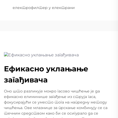
електрофилтер у електрани
Ефикасно уклањање
загађивача
Оно што разликује мокро гасово чишћење је да
ефикасно елиминише загађење из струја гаса,
фокусирајући се уместо тога на напредну методу
чишћења. Ове млазнице за прскање комбинују се са
течним средством како би се осигурало да се