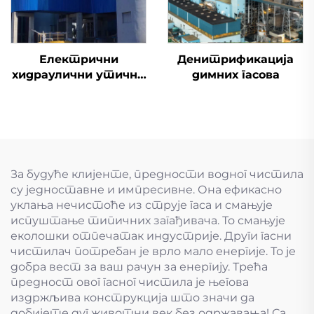
Електрични
Денитрификација
хидраулични утични
димних гасова
вентил
За будуће клијенте, предности водног чистила
су једноставне и импресивне. Она ефикасно
уклања нечистоће из струје гаса и смањује
испуштање типичних загађивача. То смањује
еколошки отпечатак индустрије. Други гасни
чистилач потребан је врло мало енергије. То је
добра вест за ваш рачун за енергију. Трећа
предност овог гасног чистила је његова
издржљива конструкција што значи да
добијете дуг животни век без одржавања! Са