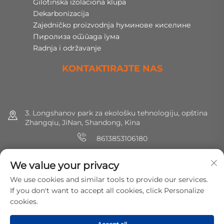
Gilotinska izolaciona klupa
Dekarbonizacija
Zajedničko proizvodnja hуминове киселине
Пиролиза отпада гума
Radnja i održavanje
KONTAKTIRAJTE NAS
3. Longshanov park za ekološku tehnologiju, opština
Zhangqiu, JiNan, Shandong, Kina
8613853106180
+86 (0) 531 8891 0288
We value your privacy
[email protected]
We use cookies and similar tools to provide our services.
If you don't want to accept all cookies, click Personalize
cookies.
Copyright © 2025 MirShine Environmental Protection
Technology Co., Ltd. Sva prava zadržana.
Политика