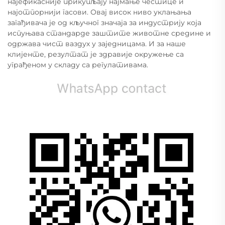
најефикасније прикупљају најмање честице и
најотпорнији гасови. Овај висок ниво уклањања
загађивача је од кључног значаја за индустрију која
испуњава стандарде заштите животне средине и
одржава чист ваздух у заједницама. И за наше
клијенте, резултат је здравије окружење са
уграђеном у складу са регулативама.