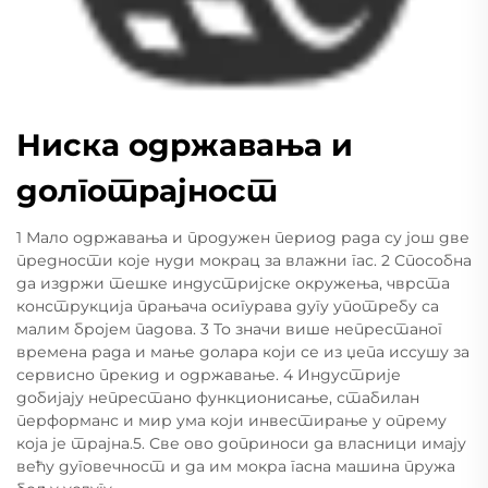
Ниска одржавања и
долготрајност
1 Мало одржавања и продужен период рада су још две
предности које нуди мокрац за влажни гас. 2 Способна
да издржи тешке индустријске окружења, чврста
конструкција прањача осигурава дугу употребу са
малим бројем падова. 3 То значи више непрестаног
времена рада и мање долара који се из џепа иссушу за
сервисно прекид и одржавање. 4 Индустрије
добијају непрестано функционисање, стабилан
перформанс и мир ума који инвестирање у опрему
која је трајна.5. Све ово доприноси да власници имају
већу дуговечност и да им мокра гасна машина пружа