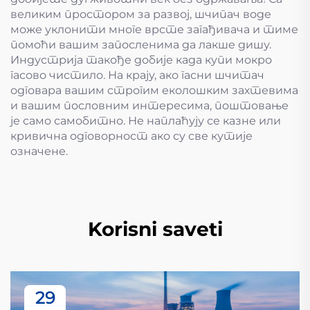
великим простором за развој, шчипач воде
може уклонити многе врсте загађивача и тиме
помоћи вашим запосленима да лакше дишу.
Индустрија такође добије када купи мокро
гасово чистило. На крају, ако гасни шчитач
одговара вашим строгим еколошким захтевима
и вашим пословним интересима, поштовање
је само самобитно. Не наплаћују се казне или
кривична одговорност ако су све кутије
означене.
Korisni saveti
29