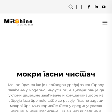
мокри гасни чистач
Мокри прач за гас је неопходан уређај за контролу
загађења у модерној индустрији. Дизајниран је да
уклони штетне загађиваче и контаминаторе из
струја гаса пре него што се расеју. Главни задаци
мокрог прањача користе течну средину: улазак
честица; неутралисање штетних киселина и