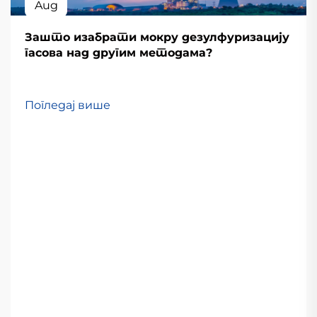
Aug
Зашто изабрати мокру дезулфуризацију
гасова над другим методама?
Погледај више