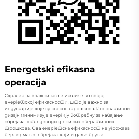
Energetski efikasna
operacija
Скрапер за влажни гас се истиче по својој
енергетској ефикасности, што је важно за
индустрије које су свесне трошкова. Инновативни
дизајн минимизује енергију потребну за напајање
спрејача, што доводи до нижих оперативних
трошкова. Ова енергетска ефикасност не угрожава
перформансе спрејача, који и даље пружа