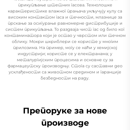
прикупљање штетних гасова. Технолошке
карактеристике влажног прањача укључују кулу са
високим контактом гаса и течности, млазнице за
прскање за осигурање равномерне дистрибуције и
систем прикупљања. То раздваја чист гас од било ког
контаминатора који је остао у чврстом или течном
облику. Мокри шкриблери се користе у многим
прилозима. На пример, могу се наћи у хемијској
индустрији; користе се у електранама; у
металургијским процесима и основне су за
фармацеутску производњу. Стога су саставни део
усклађености са животном средином и гаранције
безбедности на раду.
Препоруке за нове
производе