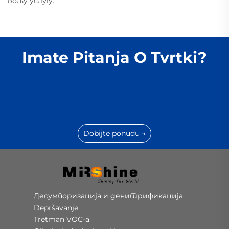
бољу услугу.
Imate Pitanja O Tvrtki?
Dobijte ponudu →
Десумпоризација и денитрификација
Depršavanje
Tretman VOC-a