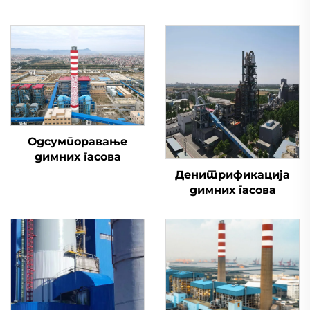
Одсумпоравање
димних гасова
Денитрификација
димних гасова