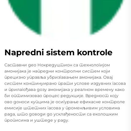
Napredni sistem kontrole
Саставни део Нокредуцтион са технологијом
амонијака је напредни контролни систем који
прецизно управља убризгавањем амонијака. Овај
систем континуирано прати услове издувних гасова
и прилагођава дозу амонијака у реалном времену како
би оптимизовао процес редукције. Вредност коју
ово доноси купцима је осигурање ефикасне контроле
емисије штетних гасова у променљивим условима
рада, што доводи до усклађености са еколошким
прописима и уштеде у раду.