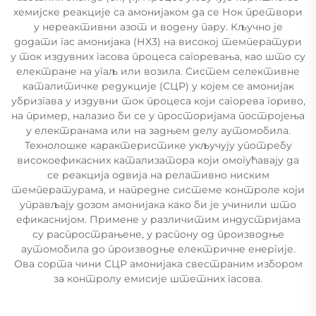
хемијске реакције са амонијаком да се Нок претвори
у нереактивни азот и водену пару. Кључно је
додати гас амонијака (НХ3) на високој температури
у ток издувних гасова процеса сагоревања, као што су
електране на угаљ или возила. Систем селективне
каталитичке редукције (СЦР) у којем се амонијак
убризгава у издувни ток процеса који сагорева гориво,
на пример, налазио би се у просторијама постројења
у електранама или на задњем делу аутомобила.
Технолошке карактеристике укључују употребу
високоефикасних катализатора који омогућавају да
се реакција одвија на релативно ниским
температурама, и напредне системе контроле који
управљају дозом амонијака како би је учинили што
ефикаснијом. Примене у различитим индустријама
су распрострањене, у распону од производње
аутомобила до производње електричне енергије.
Ова сорта чини СЦР амонијака свестраним избором
за контролу емисије штетних гасова.