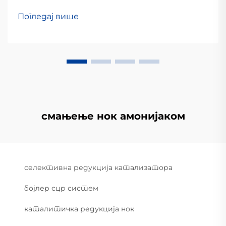
Погледај више
смањење нок амонијаком
селективна редукција катализатора
бојлер сцр систем
каталитичка редукција нок