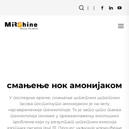
смањење нок амонијаком
У последње време, смањење штетних штетних
гасова постигнуто амонијаком је на челу
најсавременије технологије. То је зато што таква
технологија помаже у превазилажењу еколошких
проблема који су резултат штетних емисија
азотних оксида (ен) [1]. Процес укључује коришћење