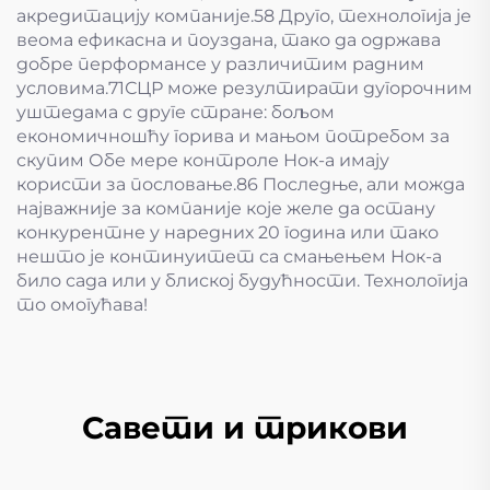
акредитацију компаније.58 Друго, технологија је
веома ефикасна и поуздана, тако да одржава
добре перформансе у различитим радним
условима.71СЦР може резултирати дугорочним
уштедама с друге стране: бољом
економичношћу горива и мањом потребом за
скупим Обе мере контроле Нок-а имају
користи за пословање.86 Последње, али можда
најважније за компаније које желе да остану
конкурентне у наредних 20 година или тако
нешто је континуитет са смањењем Нок-а
било сада или у блиској будућности. Технологија
то омогућава!
Савети и трикови