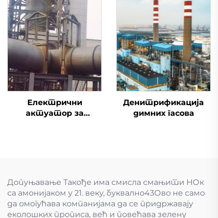
Електрични
Денитрификација
актуатор за
димних гасова
одсумпоравање
димоводни вентил
Допуњавање Такође има смисла смањити НОк
са амонијаком у 21. веку, буквално43Ово не само
да омогућава компанијама да се придржавају
еколошких прописа, већ и повећава зелену