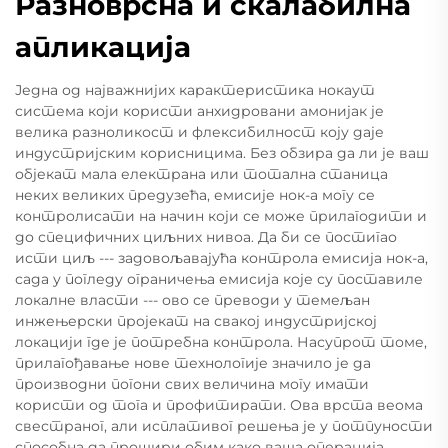
Разноврсна и скалабилна
апликација
Једна од најважнијих карактеристика нокаут
система који користи анхидровани амонијак је
велика разноликост и флексибилност коју даје
индустријским корисницима. Без обзира да ли је ваш
објекат мала електрана или тотална станица
неких великих предузећа, емисије нок-а могу се
контролисати на начин који се може прилагодити и
до специфичних циљних нивоа. Да би се постигао
исти циљ --- задовољавајућа контрола емисија нок-а,
сада у погледу ограничења емисија које су поставиле
локалне власти --- ово се преводи у темељан
инжењерски пројекат на свакој индустријској
локацији где је потребна контрола. Насупрот томе,
прилагођавање нове технологије значило је да
производни погони свих величина могу имати
користи од тога и профитирати. Ова врста веома
свестраног, али исплативог решења је у потпуности
способна да прошири обим како ваша операција