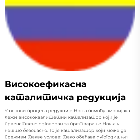
Високоефикасна
каталитичка редукција
У основи процеса редукције Нок-а помоћу амонијака
лежи висококвалитетни катализатор који је
првенствено одговоран за претварање Нок-а у
нешто безопасно. То је катализатор који може да
преживи такве услове: тако обећава дугогодишњи