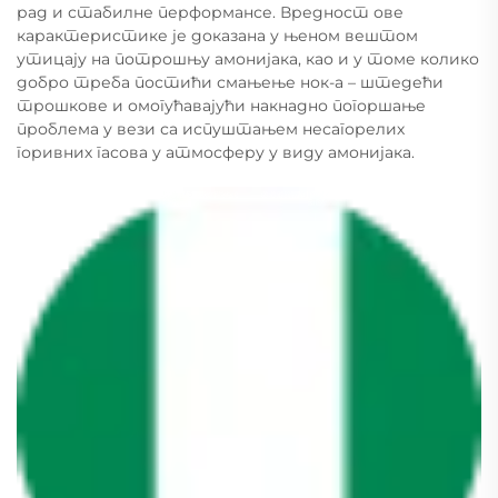
рад и стабилне перформансе. Вредност ове
карактеристике је доказана у њеном вештом
утицају на потрошњу амонијака, као и у томе колико
добро треба постићи смањење нок-а – штедећи
трошкове и омогућавајући накнадно погоршање
проблема у вези са испуштањем несагорелих
горивних гасова у атмосферу у виду амонијака.