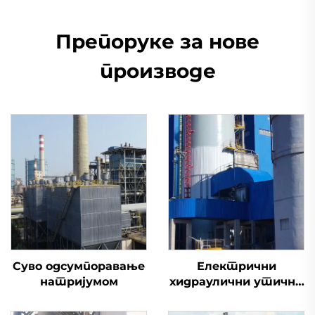
Препоруке за нове
производе
Суво одсумпоравање
Електрични
натријумом
хидраулични утични
вентил