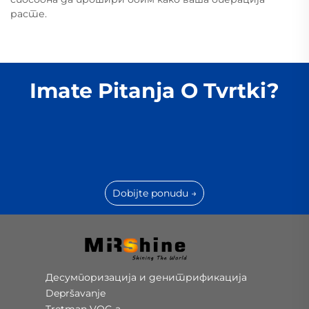
расте.
Imate Pitanja O Tvrtki?
Dobijte ponudu →
Десумпоризација и денитрификација
Depršavanje