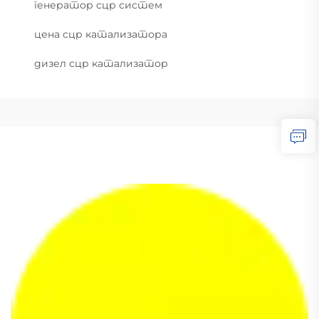
генератор сцр систем
цена сцр катализатора
дизел сцр катализатор