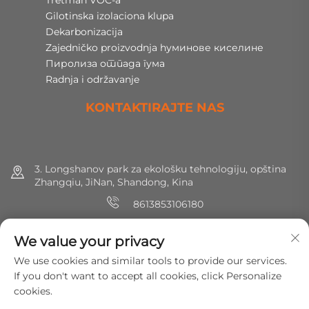
Tretman VOC-a
Gilotinska izolaciona klupa
Dekarbonizacija
Zajedničko proizvodnja hуминове киселине
Пиролиза отпада гума
Radnja i održavanje
KONTAKTIRAJTE NAS
3. Longshanov park za ekološku tehnologiju, opština
Zhangqiu, JiNan, Shandong, Kina
8613853106180
+86 (0) 531 8891 0288
We value your privacy
[email protected]
We use cookies and similar tools to provide our services.
If you don't want to accept all cookies, click Personalize
cookies.
Copyright © 2025 MirShine Environmental Protection