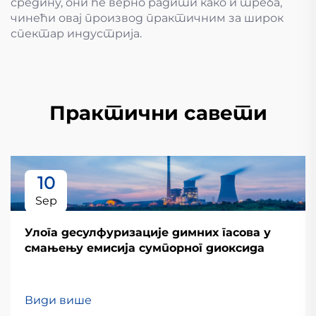
средину, они ће верно радити како и треба,
чинећи овај производ практичним за широк
спектар индустрија.
Практични савети
10
Sep
Улога десулфуризације димних гасова у
смањењу емисија сумпорног диоксида
Види више