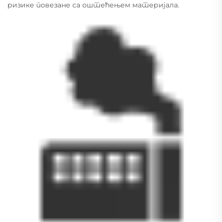
ризике повезане са оштећењем материјала.