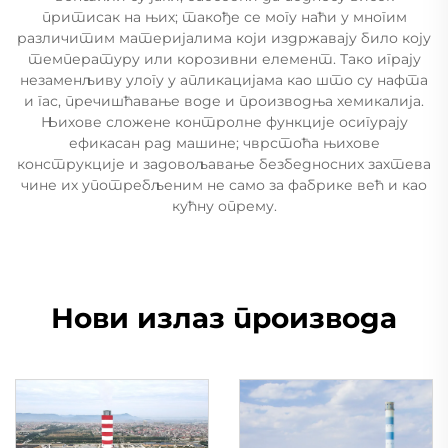
притисак на њих; такође се могу наћи у многим
различитим материјалима који издржавају било коју
температуру или корозивни елемент. Тако играју
незаменљиву улогу у апликацијама као што су нафта
и гас, пречишћавање воде и производња хемикалија.
Њихове сложене контролне функције осигурају
ефикасан рад машине; чврстоћа њихове
конструкције и задовољавање безбедносних захтева
чине их употребљеним не само за фабрике већ и као
кућну опрему.
Нови излаз производа