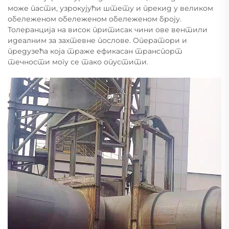
може пасти, узрокујући штету и прекид у великом
обележеном обележеном обележеном броју.
Толеранција на висок притисак чини ове вентили
идеалним за захтевне послове. Оператори и
предузећа која траже ефикасан транспорт
течности могу се тако опустити.