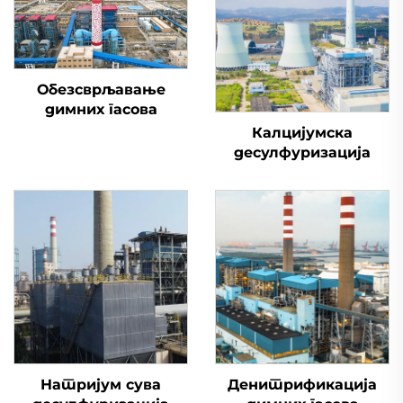
Обезсврљавање
димних гасова
Калцијумска
десулфуризација
Натријум сува
Денитрификација