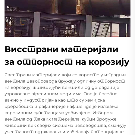
Висстрани материјали
за отпорност на корозију
Свестрани материјали који се користе у изградњи
вентила цевопровода пружају одличну отпорност
на корозију, штитијући вентили од деградације
узроковане агресивним медијима. Ово је посебно
важно у индустријама као што су хемијска
преработка и рафинерије нафте, где је излагање
корозивним супстанцама уобичајено. Избором
вентила од таквих материјала, купци продуже
животни век својих система цевоводства, смањују
учесталост одржавања и избегавају потенцијалне