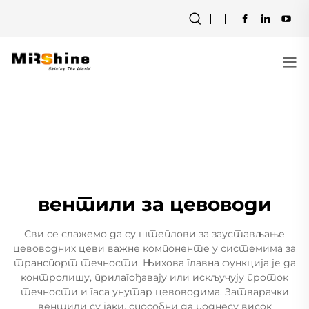
вентили за цевоводи
Сви се слажемо да су штеплови за заустављање
цевоводних цеви важне компоненте у системима за
транспорт течности. Њихова главна функција је да
контролишу, прилагођавају или искључују проток
течности и гаса унутар цевоводима. Затварачки
вентили су јаки, способни да поднесу висок