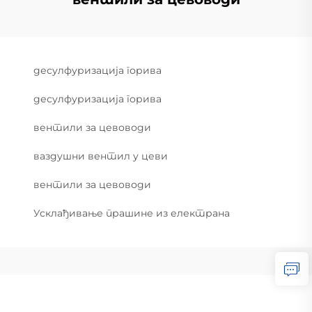
десулфуризација горива
десулфуризација горива
вентили за цевоводи
ваздушни вентил у цеви
вентили за цевоводи
Усклађивање прашине из електрана