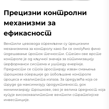
Прецизни контролни
механизми за
ефикасност
Вентили цевовода опремљени су прецизним
механизмима за контролу како би се омогућио фино
подешавање проток течности. Степен ове врсте
контроле је од кључног значаја за оптимизацију
перформанси система и уштеду енергије.
Предности се стога простирају изван смањења
трошкова операције до побољшане контроле
процеса и квалитета излаза. За предузећа која се
труде да максимизују продуктивност, док
минимизирају трошкове, ово је велика предност која
купује висококвалитетне вентили стратегијске
инвестиције.