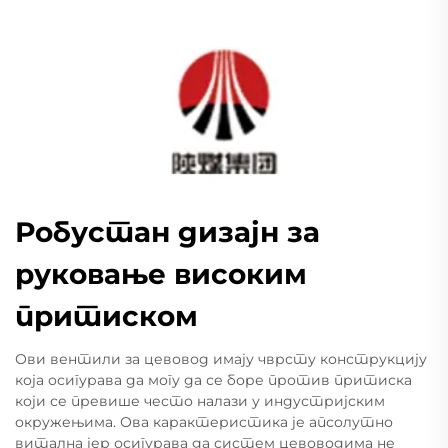
Робустан дизајн за
руковање високим
притиском
Ови вентили за цевовод имају чврсту конструкцију
која осигурава да могу да се боре против притиска
који се превише често налази у индустријским
окружењима. Ова карактеристика је апсолутно
витална јер осигурава да систем цевоводима не