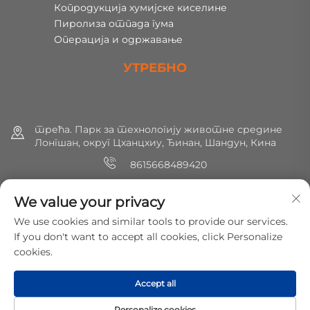
Копродукција хумијске киселине
Пиролиза отпада гума
Операција и одржавање
УТРЕБНО
трећа. Парк за технологију животне средине
Лонгшан, округ Цханцхиу, Ђинан, Шандун, Кина
8615668489420
+86 (0) 531 8891 0288
We value your privacy
[email protected]
We use cookies and similar tools to provide our services.
If you don't want to accept all cookies, click Personalize
cookies.
Copyright © 2025 МирШин Еколошка заштита Технологија
Цо., Лтд. Сва права су резервисана.
Политике
Accept all
приватности
Personalize cookies