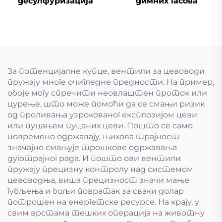
десулфуризација
димних гасова
За потенцијалне купце, вентили за цевоводи
пружају многе очигледне предности. На пример,
обоје могу спречити неовлаштен проток или
цурење, што може помоћи да се смањи ризик
од проливања узрокованог експлозијом цеви
или пуцањем пуцаних цеви. Пошто се само
повремено одржавају, њихова трајност
значајно смањује трошкове одржавања
дуготрајног рада. И пошто ови вентили
пружају прецизну контролу над системом
цевоводња, виша прецизност значи мање
губљења и бољи повратак за сваки долар
потрошен на енергетске ресурсе. На крају, у
свим врстама тешких операција на животну