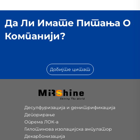
Да Ли Имате Питања О
Компанији?
Добијте цитат
Десулфуризација и денитрификација
Депорирање
Опрема ЛОК-а
Гилотинова изолацијска ампулатор
Декарбонизација