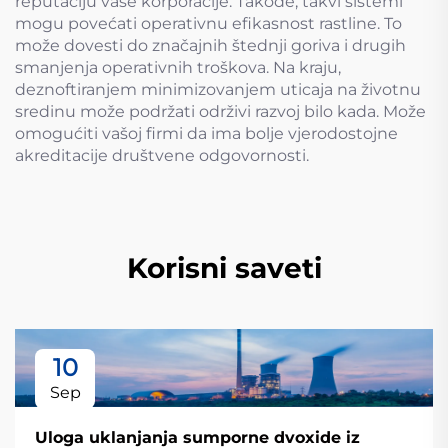
reputaciju vaše korporacije. Takođe, takvi sistemi
mogu povećati operativnu efikasnost rastline. To
može dovesti do značajnih štednji goriva i drugih
smanjenja operativnih troškova. Na kraju,
deznoftiranjem minimizovanjem uticaja na životnu
sredinu može podržati održivi razvoj bilo kada. Može
omogućiti vašoj firmi da ima bolje vjerodostojne
akreditacije društvene odgovornosti.
Korisni saveti
10
Sep
Uloga uklanjanja sumporne dvoxide iz