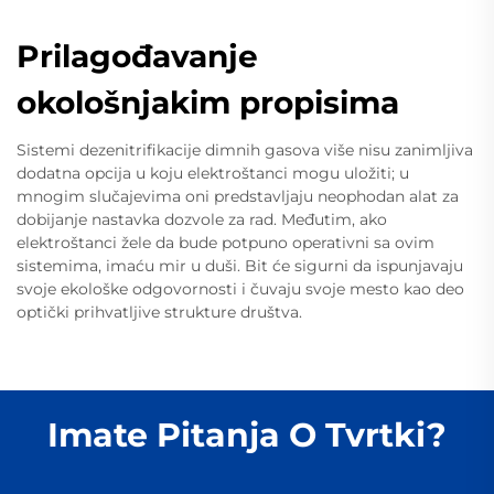
Prilagođavanje
okološnjakim propisima
Sistemi dezenitrifikacije dimnih gasova više nisu zanimljiva
dodatna opcija u koju elektroštanci mogu uložiti; u
mnogim slučajevima oni predstavljaju neophodan alat za
dobijanje nastavka dozvole za rad. Međutim, ako
elektroštanci žele da bude potpuno operativni sa ovim
sistemima, imaću mir u duši. Bit će sigurni da ispunjavaju
svoje ekološke odgovornosti i čuvaju svoje mesto kao deo
optički prihvatljive strukture društva.
Imate Pitanja O Tvrtki?