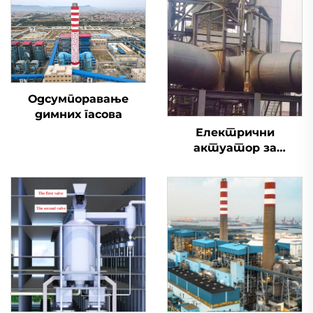
Одсумпоравање
димних гасова
Електрични
актуатор за
одсумпоравање
димоводни вентил