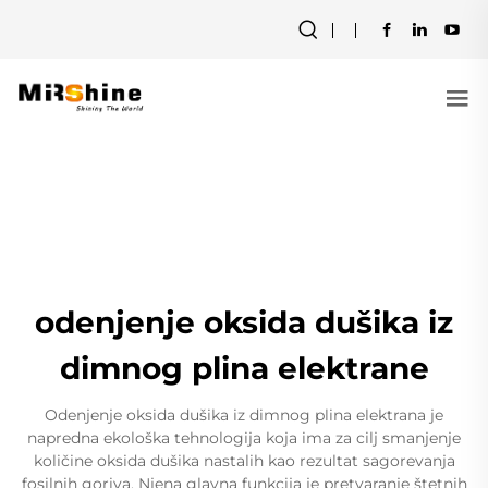
odenjenje oksida dušika iz
dimnog plina elektrane
Odenjenje oksida dušika iz dimnog plina elektrana je
napredna ekološka tehnologija koja ima za cilj smanjenje
količine oksida dušika nastalih kao rezultat sagorevanja
fosilnih goriva. Njena glavna funkcija je pretvaranje štetnih