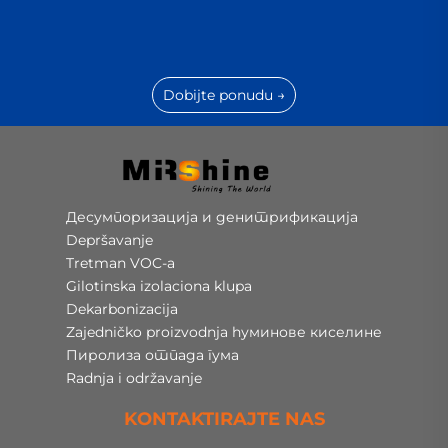
Dobijte ponudu →
Десумпоризација и денитрификација
Depršavanje
Tretman VOC-a
Gilotinska izolaciona klupa
Dekarbonizacija
Zajedničko proizvodnja hуминове киселине
Пиролиза отпада гума
Radnja i održavanje
KONTAKTIRAJTE NAS