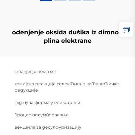
odenjenje oksida dušika iz dimnog
plina elektrane
smanjenje nox-a scr
хемијска реакција селективне каталитичке
редукције
фгд пуна форма у електрани
процес одсумпоравања
вентила за десулфуризацију