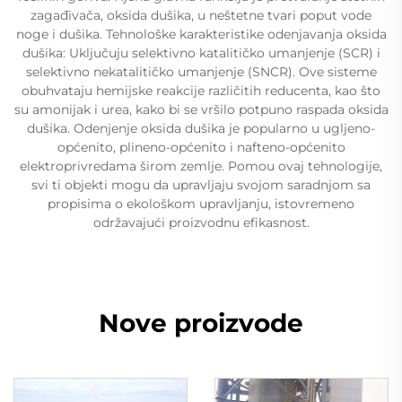
zagađivača, oksida dušika, u neštetne tvari poput vode
noge i dušika. Tehnološke karakteristike odenjavanja oksida
dušika: Uključuju selektivno katalitičko umanjenje (SCR) i
selektivno nekatalitičko umanjenje (SNCR). Ove sisteme
obuhvataju hemijske reakcije različitih reducenta, kao što
su amonijak i urea, kako bi se vršilo potpuno raspada oksida
dušika. Odenjenje oksida dušika je popularno u ugljeno-
općenito, plineno-općenito i nafteno-općenito
elektroprivredama širom zemlje. Pomou ovaj tehnologije,
svi ti objekti mogu da upravljaju svojom saradnjom sa
propisima o ekološkom upravljanju, istovremeno
održavajući proizvodnu efikasnost.
Nove proizvode