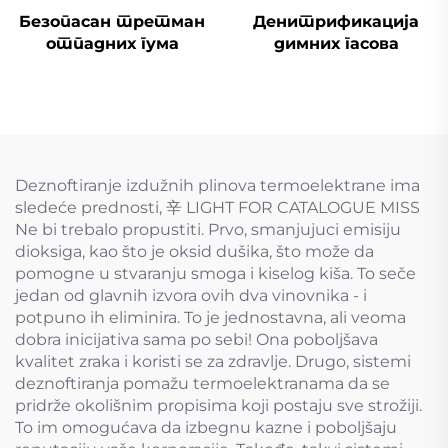
Безопасан третман
Денитрификација
отпадних гума
димних гасова
Deznoftiranje izdužnih plinova termoelektrane ima
sledeće prednosti, 辛 LIGHT FOR CATALOGUE MISS
Ne bi trebalo propustiti. Prvo, smanjujuci emisiju
dioksiда, kao što je oksid dušika, što može da
pomogne u stvaranju smogа i kiselog kiša. To seče
jedan od glavnih izvora ovih dva vinovnika - i
potpuno ih eliminira. To je jednostavna, ali veoma
dobra inicijativa sama po sebi! Ona poboljšava
kvalitet zraka i koristi se za zdravlje. Drugo, sistemi
deznoftiranja pomažu termoelektranama da se
pridrže okolišnim propisima koji postaju sve strožiji.
To im omogućava da izbegnu kazne i poboljšaju