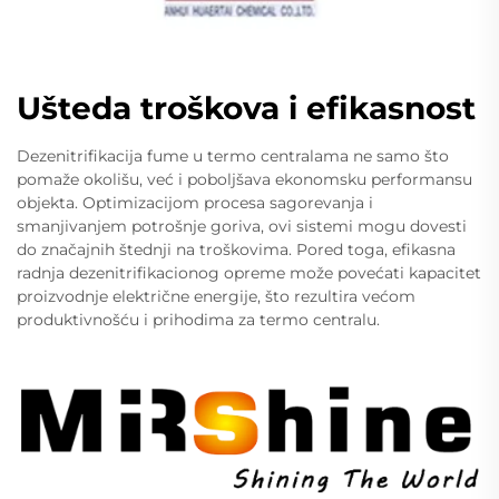
Ušteda troškova i efikasnost
Dezenitrifikacija fume u termo centralama ne samo što
pomaže okolišu, već i poboljšava ekonomsku performansu
objekta. Optimizacijom procesa sagorevanja i
smanjivanjem potrošnje goriva, ovi sistemi mogu dovesti
do značajnih štednji na troškovima. Pored toga, efikasna
radnja dezenitrifikacionog opreme može povećati kapacitet
proizvodnje električne energije, što rezultira većom
produktivnošću i prihodima za termo centralu.