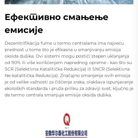
Ефективно смањење
емисије
Dezenitrifikacija fume u termo centralama ima najveću
prednost u tome što je efikasna u smanjivanju emisija
oksida dušika. Ovi sistemi mogu postići stepen uklanjanja
od 90% ili više korišćenjem naprednog opreme - kao što su
SCR (Selektivna Katalitička Redukcija) ili SNCR (Selektivna
Ne-katalitička Redukcija). Značajno smanjenje ovih emisija
je od velike važnosti za čišćenje zraka, olakšava ispunjavanje
ekoloških standarda i pruža priliku za zdraviji svet; ključno je
da termo centrala smanjuje emisije oksida dušika.