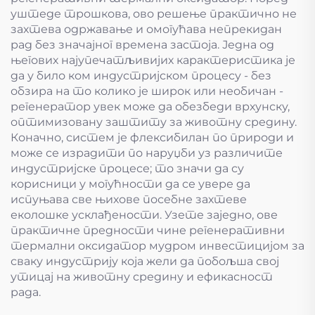
уштеде трошкова, ово решење практично не
захтева одржавање и омогућава непрекидан
рад без значајног времена застоја. Једна од
његових најупечатљивијих карактеристика је
да у било ком индустријском процесу - без
обзира на то колико је широк или необичан -
регенератор увек може да обезбеди врхунску,
оптимизовану заштиту за животну средину.
Коначно, систем је флексибилан по природи и
може се израдити по наруџби уз различите
индустријске процесе; то значи да су
корисници у могућности да се увере да
испуњава све њихове посебне захтеве
еколошке усклађености. Узете заједно, ове
практичне предности чине регенеративни
термални оксидатор мудром инвестицијом за
сваку индустрију која жели да побољша свој
утицај на животну средину и ефикасност
рада.