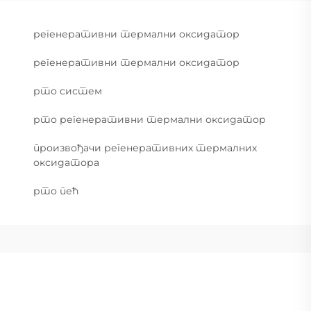
регенеративни термални оксидатор
регенеративни термални оксидатор
рто систем
рто регенеративни термални оксидатор
произвођачи регенеративних термалних
оксидатора
рто пећ