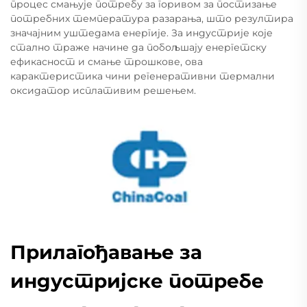
процес смањује потребу за горивом за постизање
потребних температура разарања, што резултира
значајним уштедама енергије. За индустрије које
стално траже начине да побољшају енергетску
ефикасност и смање трошкове, ова
карактеристика чини регенеративни термални
оксидатор исплативим решењем.
Прилагођавање за
индустријске потребе