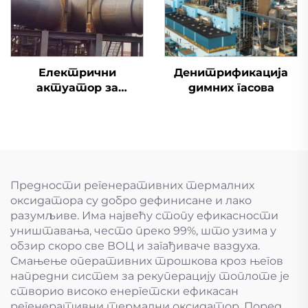
Електрични
Денитрификација
актуатор за
димних гасова
одсумпоравање
димоводни вентил
Предности регенеративних термалних
оксидатора су добро дефинисане и лако
разумљиве. Има највећу стопу ефикасности
уништавања, често преко 99%, што узима у
обзир скоро све ВОЦ и загађиваче ваздуха.
Смањење оперативних трошкова кроз његов
напредни систем за рекуперацију топлоте је
створио високо енергетски ефикасан
регенеративни термални оксидатор. Поред