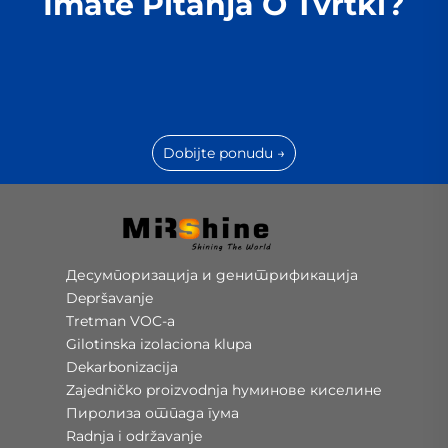
Imate Pitanja O Tvrtki?
Dobijte ponudu →
Десумпоризација и денитрификација
Depršavanje
Tretman VOC-a
Gilotinska izolaciona klupa
Dekarbonizacija
Zajedničko proizvodnja hуминове киселине
Пиролиза отпада гума
Radnja i održavanje