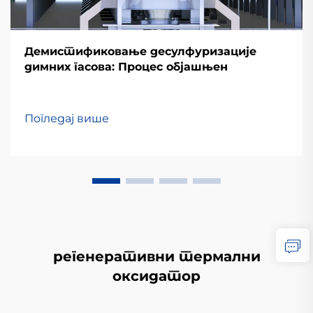
Демистификовање десулфуризације
димних гасова: Процес објашњен
Погледај више
регенеративни термални
оксидатор