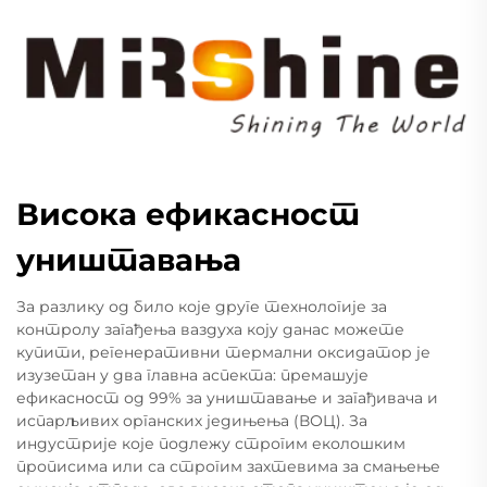
Висока ефикасност
уништавања
За разлику од било које друге технологије за
контролу загађења ваздуха коју данас можете
купити, регенеративни термални оксидатор је
изузетан у два главна аспекта: премашује
ефикасност од 99% за уништавање и загађивача и
испарљивих органских једињења (ВОЦ). За
индустрије које подлежу строгим еколошким
прописима или са строгим захтевима за смањење