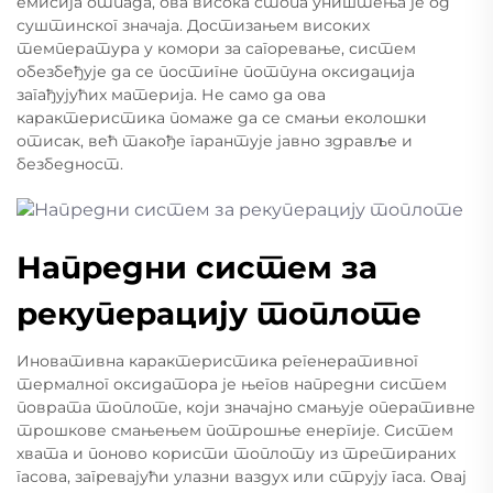
емисија отпада, ова висока стопа уништења је од
суштинског значаја. Достизањем високих
температура у комори за сагоревање, систем
обезбеђује да се постигне потпуна оксидација
загађујућих материја. Не само да ова
карактеристика помаже да се смањи еколошки
отисак, већ такође гарантује јавно здравље и
безбедност.
Напредни систем за
рекуперацију топлоте
Иновативна карактеристика регенеративног
термалног оксидатора је његов напредни систем
поврата топлоте, који значајно смањује оперативне
трошкове смањењем потрошње енергије. Систем
хвата и поново користи топлоту из третираних
гасова, загревајући улазни ваздух или струју гаса. Овај