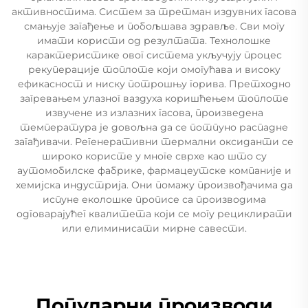
активностима. Систем за третман издувних гасова
смањује загађење и побољшава здравље. Сви могу
имати користи од резултата. Технолошке
карактеристике овог система укључују процес
рекуперације топлоте који омогућава и високу
ефикасност и ниску потрошњу горива. Претходно
загревањем улазног ваздуха коришћењем топлоте
извучене из излазних гасова, произведена
температура је довољна да се потпуно распадне
загађивачи. Регенеративни термални оксиданти се
широко користе у многе сврхе као што су
аутомобилске фабрике, фармацеутске компаније и
хемијска индустрија. Они помажу произвођачима да
испуне еколошке прописе са производима
одговарајућег квалитета који се могу рециклирати
или елиминисати мирне савести.
Популарни производи