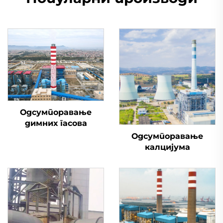
Одсумпоравање
димних гасова
Одсумпоравање
калцијума