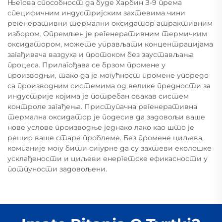
Његова способност да буде Харбин З-9 према
специфичним индустријским захтевима чини
регенеративни термални оксидатор атрактивним
избором. Опремљен је регенеративним термичким
оксидатором, можете управљати концентрацијама
загађивача ваздуха и протоком без заустављања
процеса. Прилагођава се брзом промене у
производњи, тако да је могућност промене упоредо
са производним системима од велике предности за
индустрије којима је потребан овакав систем
контроле загађења. Приступачна регенеративна
термална оксидатор је подесив да задовољи ваше
нове услове производње једнако лако као што је
решио ваше старе проблеме. Без промене циљева,
компаније могу бити сигурне да су захтеви еколошке
усклађености и циљеви енергетске ефикасности у
потпуности задовољени.