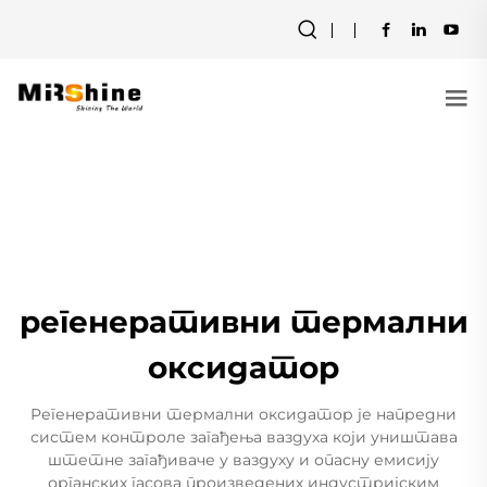
регенеративни термални
оксидатор
Регенеративни термални оксидатор је напредни
систем контроле загађења ваздуха који уништава
штетне загађиваче у ваздуху и опасну емисију
органских гасова произведених индустријским