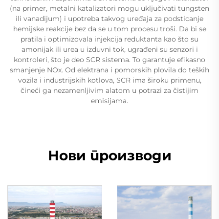
(na primer, metalni katalizatori mogu uključivati tungsten
ili vanadijum) i upotreba takvog uređaja za podsticanje
hemijske reakcije bez da se u tom procesu troši. Da bi se
pratila i optimizovala injekcija reduktanta kao što su
amonijak ili urea u izduvni tok, ugrađeni su senzori i
kontroleri, što je deo SCR sistema. To garantuje efikasno
smanjenje NOx. Od elektrana i pomorskih plovila do teških
vozila i industrijskih kotlova, SCR ima široku primenu,
čineći ga nezamenljivim alatom u potrazi za čistijim
emisijama.
Нови производи