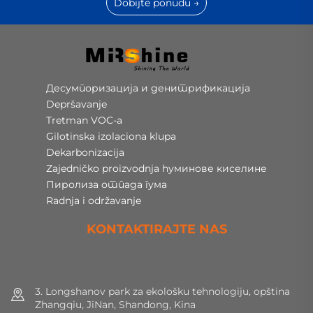
Dobijte ponudu →
Десумпоризација и денитрификација
Depršavanje
Tretman VOC-a
Gilotinska izolaciona klupa
Dekarbonizacija
Zajedničko proizvodnja hуминове киселине
Пиролиза отпада гума
Radnja i održavanje
KONTAKTIRAJTE NAS
3. Longshanov park za ekološku tehnologiju, opština
Zhangqiu, JiNan, Shandong, Kina