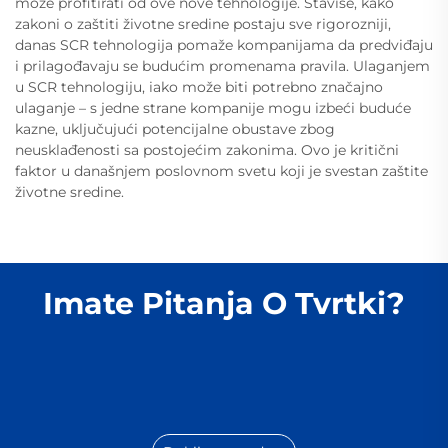
može profitirati od ove nove tehnologije. Štaviše, kako
zakoni o zaštiti životne sredine postaju sve rigorozniji,
danas SCR tehnologija pomaže kompanijama da predviđaju
i prilagođavaju se budućim promenama pravila. Ulaganjem
u SCR tehnologiju, iako može biti potrebno značajno
ulaganje – s jedne strane kompanije mogu izbeći buduće
kazne, uključujući potencijalne obustave zbog
neusklađenosti sa postojećim zakonima. Ovo je kritični
faktor u današnjem poslovnom svetu koji je svestan zaštite
životne sredine.
Imate Pitanja O Tvrtki?