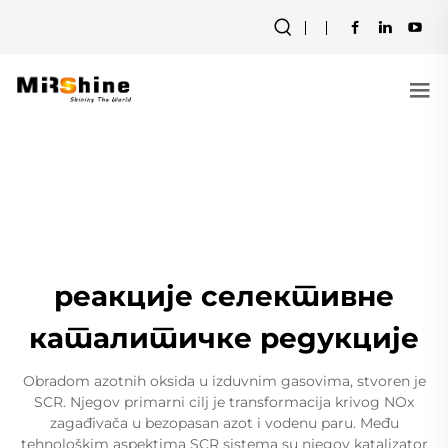
реакције селективне
каталитичке редукције
Obradom azotnih oksida u izduvnim gasovima, stvoren je
SCR. Njegov primarni cilj je transformacija krivog NOx
zagađivača u bezopasan azot i vodenu paru. Među
tehnološkim aspektima SCR sistema su njegov katalizator