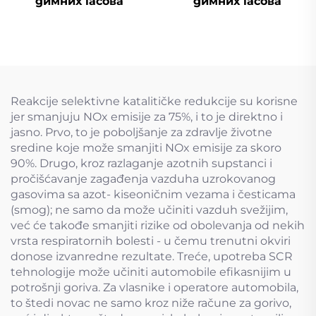
димних гасова
димних гасова
Reakcije selektivne katalitičke redukcije su korisne
jer smanjuju NOx emisije za 75%, i to je direktno i
jasno. Prvo, to je poboljšanje za zdravlje životne
sredine koje može smanjiti NOx emisije za skoro
90%. Drugo, kroz razlaganje azotnih supstanci i
pročišćavanje zagađenja vazduha uzrokovanog
gasovima sa azot- kiseoničnim vezama i česticama
(smog); ne samo da može učiniti vazduh svežijim,
već će takođe smanjiti rizike od obolevanja od nekih
vrsta respiratornih bolesti - u čemu trenutni okviri
donose izvanredne rezultate. Treće, upotreba SCR
tehnologije može učiniti automobile efikasnijim u
potrošnji goriva. Za vlasnike i operatore automobila,
to štedi novac ne samo kroz niže račune za gorivo,