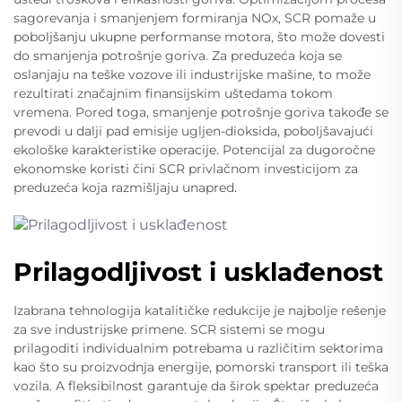
sagorevanja i smanjenjem formiranja NOx, SCR pomaže u
poboljšanju ukupne performanse motora, što može dovesti
do smanjenja potrošnje goriva. Za preduzeća koja se
oslanjaju na teške vozove ili industrijske mašine, to može
rezultirati značajnim finansijskim uštedama tokom
vremena. Pored toga, smanjenje potrošnje goriva takođe se
prevodi u dalji pad emisije ugljen-dioksida, poboljšavajući
ekološke karakteristike operacije. Potencijal za dugoročne
ekonomske koristi čini SCR privlačnom investicijom za
preduzeća koja razmišljaju unapred.
Prilagodljivost i usklađenost
Izabrana tehnologija katalitičke redukcije je najbolje rešenje
za sve industrijske primene. SCR sistemi se mogu
prilagoditi individualnim potrebama u različitim sektorima
kao što su proizvodnja energije, pomorski transport ili teška
vozila. A fleksibilnost garantuje da širok spektar preduzeća