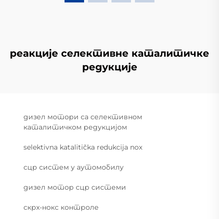
реакције селективне каталитичке
редукције
дизел мотори са селективном
каталитичком редукцијом
selektivna katalitička redukcija nox
сцр систем у аутомобилу
дизел мотор сцр системи
скрх-нокс контроле