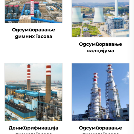
Одсумпоравање
димних гасова
Одсумпоравање
калцијума
Денитрификација
Одсумпоравање