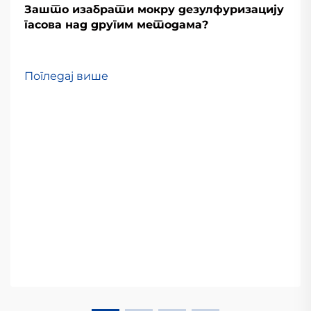
Зашто изабрати мокру дезулфуризацију
гасова над другим методама?
Погледај више