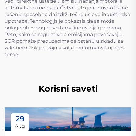
već i direktne uštede u smislu habanja motora ili
automatskih menjača. Četvrto, to je robusno trajno
rešenje sposobno da izdrži teške uslove industrijske
upotrebe. Tehnologija je pokazala da se može
prilagoditi mnogim vrstama industrija i primena.
Peto, kako se regulative o emisijama povećavaju,
SCR pomaže preduzećima da ostanu u skladu sa
zakonom dok pružaju visoke performanse uprkos
tome.
Korisni saveti
29
Aug