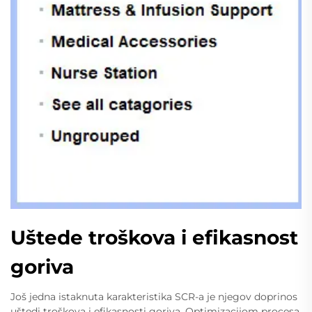
Uštede troškova i efikasnost
goriva
Još jedna istaknuta karakteristika SCR-a je njegov doprinos
uštedi troškova i efikasnosti goriva. Optimizacijom procesa