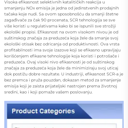
Visoka efikasnost selektivnih katalitičkih reakcija u
smanjenju NOx emisija je jedna od jedinstvenih prodajnih
tačaka koje nudi. Sa ovom sposobnošću da smanji štetne
zagađivače za čak 90 procenata, SCR tehnologija se sve
više koristi u regulativama kako bi se ispunili sve strožiji
ekološki propisi. Efikasnost na ovom visokom nivou je od
suštinskog značaja za preduzeća koja žele da smanje svoj
ekološki otisak bez odricanja od produktivnosti. Ova vrsta
profitabilnosti ima svoje izazove koji se efikasno upravljaju
korišćenjem efikasne tehnologije koja koristi i potrošače i
preduzeća. Ovaj visoki nivo efikasnosti je od suštinskog
značaja za preduzeća koja žele da minimiziraju svoj uticaj
dok postižu dobre rezultate. U industriji, efikasnost SCR-a je
bez premca i pruža pouzdan, dokazan metod za smanjenje
emisija koji je zaista prijateljski nastrojen prema životnoj
sredini, kao i koji pomaže vašem poslovanju.