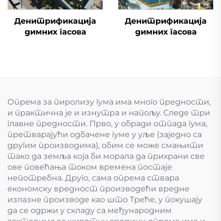
Денитрификација
Денитрификација
димних гасова
димних гасова
Опрема за пиролизу гума има много предности,
и практична је и изнутра и напољу. Следе три
главне предности. Прво, у обради отпада гума,
претварајући одбачене гуме у уље (заједно са
другим производима), обим се може смањити
тако да земља која би морала да прихрани све
ове повећања током времена постаје
непотребна. Друго, сама опрема ствара
економску вредност производећи вредне
излазне производе као што Треће, у покушају
да се одржи у складу са међународним