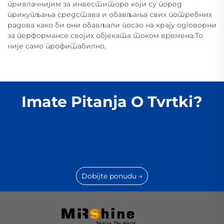
привлачнијим за инвеститоре који су поред
прикупљања средстава и обављања свих потребних
радова како би они обављали посао на крају одговорни
за перформансе својих објеката током времена.То
није само профитабилно,
Imate Pitanja O Tvrtki?
Dobijte ponudu →