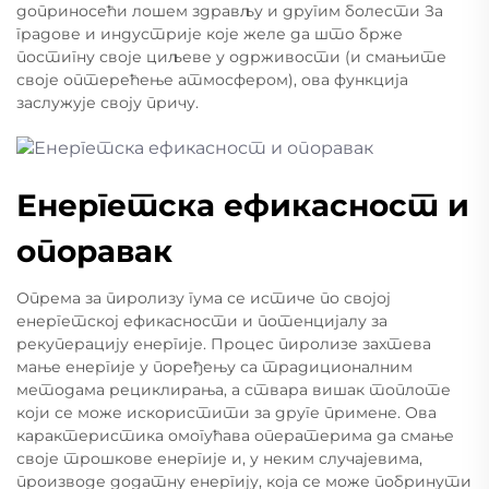
доприносећи лошем здрављу и другим болести За
градове и индустрије које желе да што брже
постигну своје циљеве у одрживости (и смањите
своје оптерећење атмосфером), ова функција
заслужује своју причу.
Енергетска ефикасност и
опоравак
Опрема за пиролизу гума се истиче по својој
енергетској ефикасности и потенцијалу за
рекуперацију енергије. Процес пиролизе захтева
мање енергије у поређењу са традиционалним
методама рециклирања, а ствара вишак топлоте
који се може искористити за друге примене. Ова
карактеристика омогућава оператерима да смање
своје трошкове енергије и, у неким случајевима,
производе додатну енергију, која се може побринути