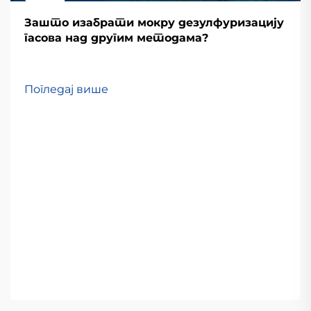
Зашто изабрати мокру дезулфуризацију
гасова над другим методама?
Погледај више