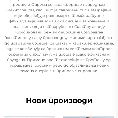
рецикли Опрема се карактерише напредном
технологијом, као што је савршени систем грејања
који обезбеђује равномерне температурне
флуктуације. Автоматски систем за храњење и
ислажење који остварује константну акцију.
Комбиновани режим депостинг поздравља
посетиоце у нашу производњу, минимизира загађење
до повратне посете. Са таквим карактеристикама,
када се комбинују са прецизним системом контроле,
опрема за пиролизу гума постаје тако ефикасна и
поуздана. Примене ове технологије се протежу од
управљања градским депо до објављивања нових
замена енергије и припреме сировина.
Нови производи