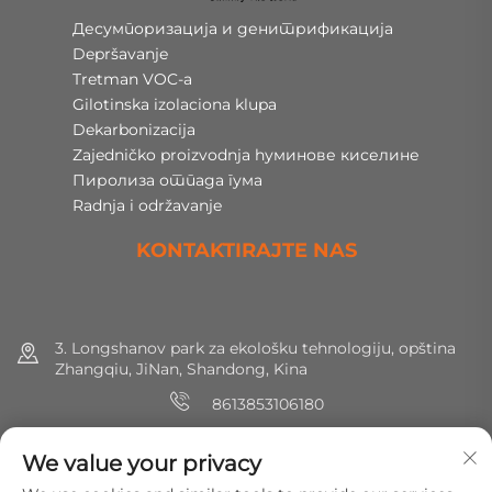
Десумпоризација и денитрификација
Depršavanje
Tretman VOC-a
Gilotinska izolaciona klupa
Dekarbonizacija
Zajedničko proizvodnja hуминове киселине
Пиролиза отпада гума
Radnja i održavanje
KONTAKTIRAJTE NAS
3. Longshanov park za ekološku tehnologiju, opština
Zhangqiu, JiNan, Shandong, Kina
8613853106180
+86 (0) 531 8891 0288
We value your privacy
[email protected]