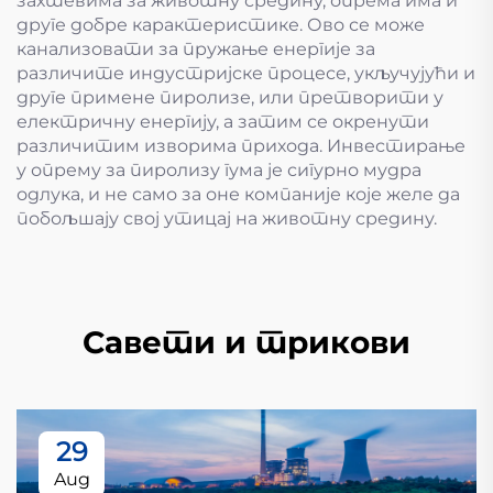
захтевима за животну средину, опрема има и
друге добре карактеристике. Ово се може
канализовати за пружање енергије за
различите индустријске процесе, укључујући и
друге примене пиролизе, или претворити у
електричну енергију, а затим се окренути
различитим изворима прихода. Инвестирање
у опрему за пиролизу гума је сигурно мудра
одлука, и не само за оне компаније које желе да
побољшају свој утицај на животну средину.
Савети и трикови
29
Aug