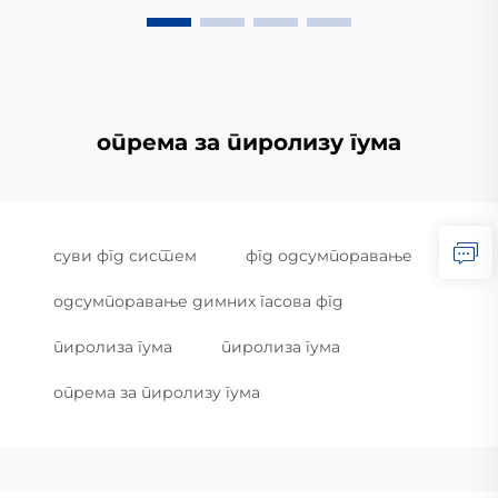
опрема за пиролизу гума
суви фгд систем
фгд одсумпоравање
одсумпоравање димних гасова фгд
пиролиза гума
пиролиза гума
опрема за пиролизу гума