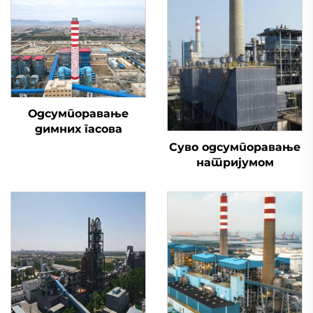
Одсумпоравање
димних гасова
Суво одсумпоравање
натријумом