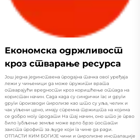
Економска одржливост
кроз стварање ресурса
Још једна јединствена продајна тачка овог уређаја
лежи у чињеници да може пружити врата
отварајући вредности кроз коришћење отпада на
користан начин. Сада када су синдички гас и други
други производи пиролизе као што су уља, челик и
чак угљени црно, имају спремна тржишта на којима
се добро могу продати На тај начин, оно што је прво
било губљење земље може врло брзо постати
заиста профит за људе који га чине да ради.
ОТПАСТИ КИМ БОГИЈЕ чини и пиролизне инсталације