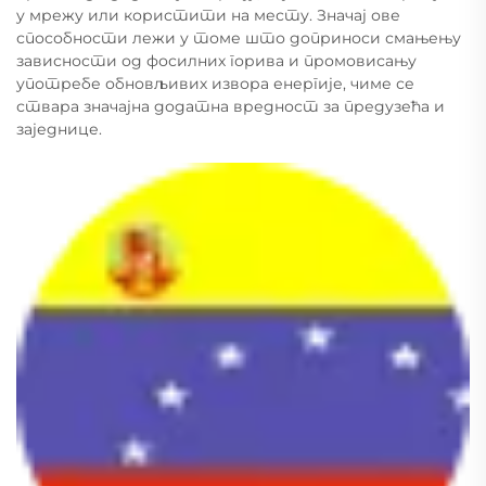
у мрежу или користити на месту. Значај ове
способности лежи у томе што доприноси смањењу
зависности од фосилних горива и промовисању
употребе обновљивих извора енергије, чиме се
ствара значајна додатна вредност за предузећа и
заједнице.