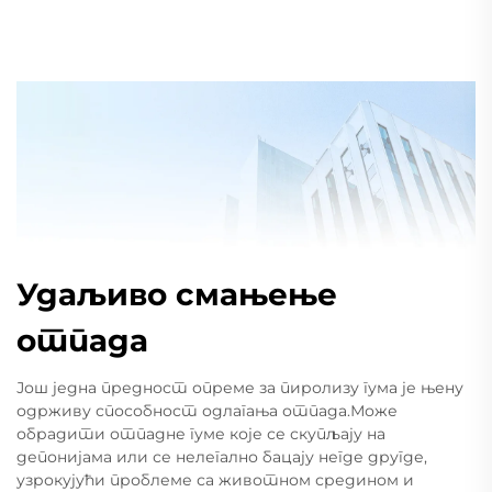
Удаљиво смањење
отпада
Још једна предност опреме за пиролизу гума је њену
одрживу способност одлагања отпада.Може
обрадити отпадне гуме које се скупљају на
депонијама или се нелегално бацају негде другде,
узрокујући проблеме са животном средином и