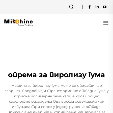
опрема за пиролизу гума
Машина за пиролизу гума може се описати као
савршен предлог који трансформише отпадне гуме у
корисне полимерне хемикалије кроз процес
топлотне распадања Ова врста освежавача чак
испуњава три сврхе у једној: рушење отпада,
прикупљање енергије и коришћење материјала за