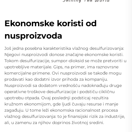
Ekonomske koristi od
nusproizvoda
Još jedna posebna karakteristika vlažnog desulfurizovanja:
Njegovi nusproizvodi donose značajne ekonomske koristi.
Tokom desulfurizacije, sumpor-dioksid se može pretvoriti u
upotrebljive materijale. Gips, na primer, ima raznovrsne
komercijalne primene. Ovi nusproizvodi se takođe mogu
prodavati kao dodatni izvor prihoda za kompaniju.
Nusproizvodi sa dodatom vrednošću nadoknađuju druge
operativne troškove desulfurizacije i podstiču cikličnu
upotrebu otpada. Ovaj poslednji podsticaj rezultira
kružnom ekonomijom, gde ljudi čuvaju resurse i manje
zagađuju. U tome leži ekonomska racionalnost procesa
vlažnog desulfurizovanja: to je finansijski rizik za industrije,
ali, u zamenu za njihov doprinos životnoj sredini.