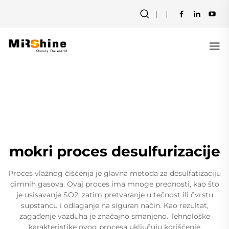
mokri proces desulfurizacije
Proces vlažnog čišćenja je glavna metoda za desulfatizaciju
dimnih gasova. Ovaj proces ima mnoge prednosti, kao što
je usisavanje SO2, zatim pretvaranje u tečnost ili čvrstu
supstancu i odlaganje na siguran način. Kao rezultat,
zagađenje vazduha je značajno smanjeno. Tehnološke
karakteristike ovog procesa uključuju korišćenje