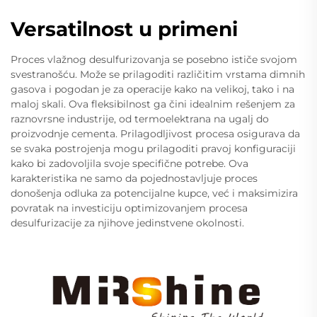
Versatilnost u primeni
Proces vlažnog desulfurizovanja se posebno ističe svojom
svestranošću. Može se prilagoditi različitim vrstama dimnih
gasova i pogodan je za operacije kako na velikoj, tako i na
maloj skali. Ova fleksibilnost ga čini idealnim rešenjem za
raznovrsne industrije, od termoelektrana na ugalj do
proizvodnje cementa. Prilagodljivost procesa osigurava da
se svaka postrojenja mogu prilagoditi pravoj konfiguraciji
kako bi zadovoljila svoje specifične potrebe. Ova
karakteristika ne samo da pojednostavljuje proces
donošenja odluka za potencijalne kupce, već i maksimizira
povratak na investiciju optimizovanjem procesa
desulfurizacije za njihove jedinstvene okolnosti.