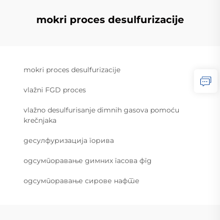
mokri proces desulfurizacije
mokri proces desulfurizacije
vlažni FGD proces
vlažno desulfurisanje dimnih gasova pomoću
krečnjaka
десулфуризација горива
одсумпоравање димних гасова фгд
одсумпоравање сирове нафте