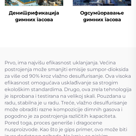
Денитрификација
Одсумпоравање
димних гасова
димних гасова
Prvo, ima najvišu efikasnost uklanjanja. Većina
postrojenja može smanjiti emisije sumpor-dioksida
za više od 90% kroz vlažno desulfurisanje. Ova visoka
efikasnost omogućava usklađivanje sa strogim
ekološkim standardima. Drugo, ova zrela tehnologija
je isprobana i testirana na velikoj skali. Pouzdana u
radu, stabilna je u radu. Treće, vlažno desulfurisanje
može obraditi razne kompozicije dimnih gasova i
pogodno je za postrojenja različitih kapaciteta.
Pored toga, proces generiše i dragocene
nusproizvode. Kao što je gips primer, ovo može biti