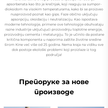
apsorbenata kao što je krečnjak, koji reaguju sa sumpor-
dioksidom na visokim temperaturama, kako bi se proizveo
nusproizvod poznat kao gips. Faze obično uključuju
apsorpciju, oksidaciju i neutralizaciju. Kao ispostava
moderne tehnologije, primene ove tehnologije obuhvataju
razne industrije uključujući proizvodnju toplotne energije,
proizvodnju cementa i metalurgiju. To je učinilo da postane
kritična komponenta u naporima zaštite životne sredine
širom Kine već više od 25 godina. Nema kraja na vidiku sve
dok postoje ekološki problemi koji proizlaze iz tog
područja!
Препоруке за нове
производе