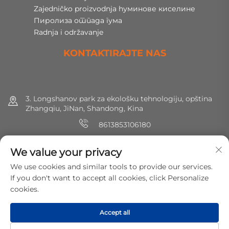
Zajedničko proizvodnja hуминове киселине
Пиролиза отпада гума
Radnja i održavanje
KONTAKTIRAJTE NAS
3. Longshanov park za ekološku tehnologiju, opština
Zhangqiu, JiNan, Shandong, Kina
8613853106180
+86 (0) 531 8891 0288
We value your privacy
[email protected]
We use cookies and similar tools to provide our services.
If you don't want to accept all cookies, click Personalize
cookies.
Copyright © 2025 MirShine Environmental Protection
Technology Co., Ltd. Sva prava zadržana.
Политика
Accept all
приватности