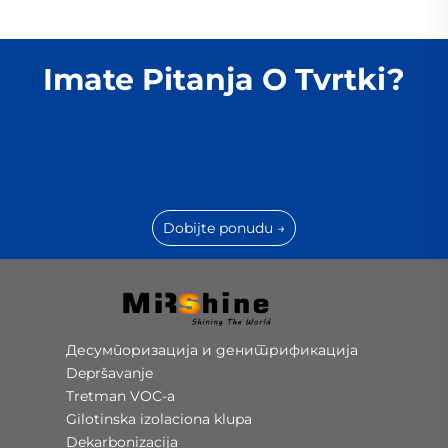
Imate Pitanja O Tvrtki?
Dobijte ponudu →
Десумпоризација и денитрификација
Depršavanje
Tretman VOC-a
Gilotinska izolaciona klupa
Dekarbonizacija