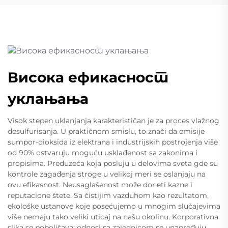
Висока ефикасност
уклањања
Visok stepen uklanjanja karakterističan je za proces vlažnog
desulfurisanja. U praktičnom smislu, to znači da emisije
sumpor-dioksida iz elektrana i industrijskih postrojenja više
od 90% ostvaruju moguću usklađenost sa zakonima i
propisima. Preduzeća koja posluju u delovima sveta gde su
kontrole zagađenja stroge u velikoj meri se oslanjaju na
ovu efikasnost. Neusaglašenost može doneti kazne i
reputacione štete. Sa čistijim vazduhom kao rezultatom,
ekološke ustanove koje posećujemo u mnogim slučajevima
više nemaju tako veliki uticaj na našu okolinu. Korporativna
slika se poboljšava; odnosi sa zajednicom se unapređuju.