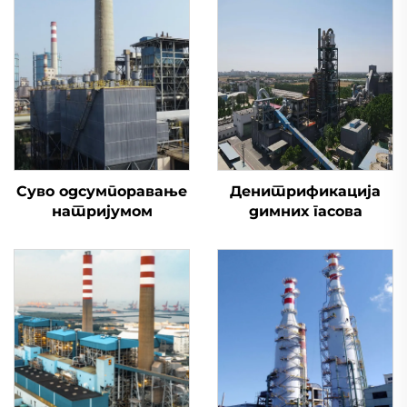
Суво одсумпоравање
Денитрификација
натријумом
димних гасова