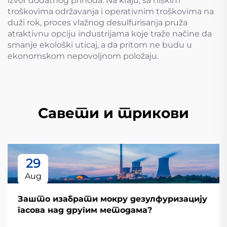
izvor dodatnog prihoda. Na kraju, sa niskim
troškovima održavanja i operativnim troškovima na
duži rok, proces vlažnog desulfurisanja pruža
atraktivnu opciju industrijama koje traže načine da
smanje ekološki uticaj, a da pritom ne budu u
ekonomskom nepovoljnom položaju.
Савети и трикови
29
Aug
Зашто изабрати мокру дезулфуризацију
гасова над другим методама?