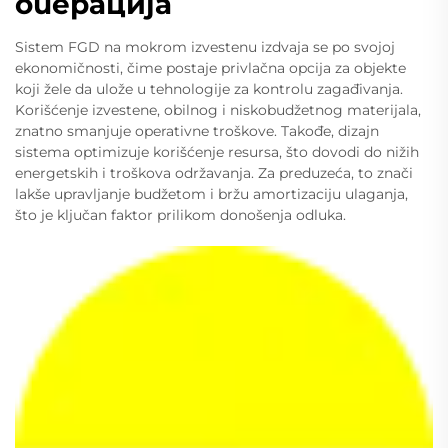
операција
Sistem FGD na mokrom izvestenu izdvaja se po svojoj
ekonomičnosti, čime postaje privlačna opcija za objekte
koji žele da ulože u tehnologije za kontrolu zagađivanja.
Korišćenje izvestene, obilnog i niskobudžetnog materijala,
znatno smanjuje operativne troškove. Takođe, dizajn
sistema optimizuje korišćenje resursa, što dovodi do nižih
energetskih i troškova održavanja. Za preduzeća, to znači
lakše upravljanje budžetom i bržu amortizaciju ulaganja,
što je ključan faktor prilikom donošenja odluka.