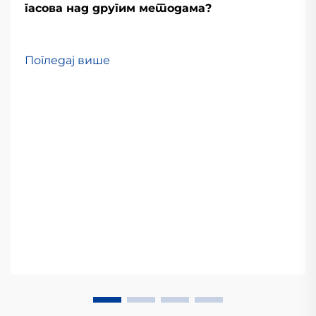
гасова над другим методама?
Погледај више