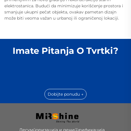
elektrostanica. Budući da minimizuje korišćenje prostora i
smanjuje ukupni pečat objekta, ovakav pametan dizajn
može biti veoma važan u urbanoj ili ograničenoj lokaciji.
Imate Pitanja O Tvrtki?
Dobijte ponudu →
Десумпоризација и денитрификација