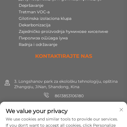
Depršavanje
Tretman VOC-a
Gilotinska izolaciona klupa
Dekarbonizacija
Zajedničko proizvodnja hуминове киселине
Пиролиза отпада гума
Radnja i održavanje
KONTAKTIRAJTE NAS
3. Longshanov park za ekološku tehnologiju, opština
Zhangqiu, JiNan, Shandong, Kina
8613853106180
+86 (0) 531 8891 0288
We value your privacy
[email protected]
We use cookies and similar tools to provide our services.
If you don't want to accept all cookies, click Personalize