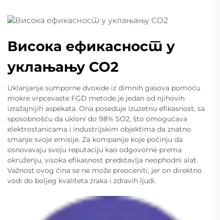
Висока ефикасност у
уклањању СО2
Uklanjanje sumporne dvoxide iz dimnih gasova pomoću
mokre vrpcevaste FGD metode je jedan od njihovih
izražajnijih aspekata. Ona poseduje izuzetnu efikasnost, sa
sposobnošću da ukloni do 98% SO2, što omogućava
elektrostanicama i industrijskim objektima da znatno
smanje svoje emisije. Za kompanije koje počinju da
osnovavaju svoju reputaciju kao odgovorne prema
okruženju, visoka efikasnost predstavlja neophodni alat.
Važnost ovog čina se ne može preoceniti, jer on direktno
vodi do boljeg kvaliteta zraka i zdravih ljudi.