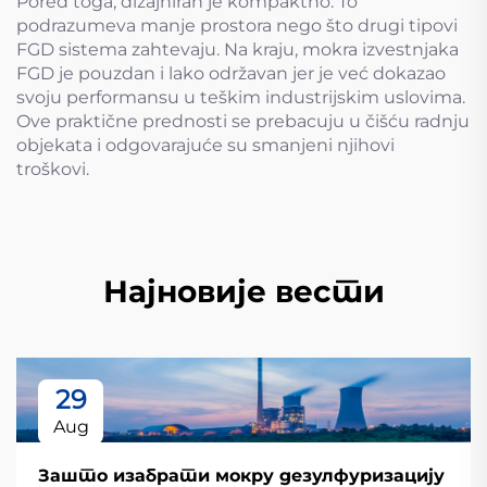
Pored toga, dizajniran je kompaktno. To
podrazumeva manje prostora nego što drugi tipovi
FGD sistema zahtevaju. Na kraju, mokra izvestnjaka
FGD je pouzdan i lako održavan jer je već dokazao
svoju performansu u teškim industrijskim uslovima.
Ove praktične prednosti se prebacuju u čišću radnju
objekata i odgovarajuće su smanjeni njihovi
troškovi.
Најновије вести
29
Aug
Зашто изабрати мокру дезулфуризацију