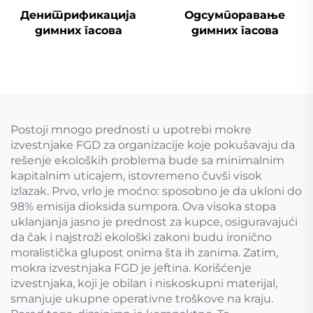
Денитрификација
Одсумпоравање
димних гасова
димних гасова
Postoji mnogo prednosti u upotrebi mokre
izvestnjake FGD za organizacije koje pokušavaju da
rešenje ekoloških problema bude sa minimalnim
kapitalnim uticajem, istovremeno čuvši visok
izlazak. Prvo, vrlo je moćno: sposobno je da ukloni do
98% emisija dioksida sumpora. Ova visoka stopa
uklanjanja jasno je prednost za kupce, osiguravajući
da čak i najstroži ekološki zakoni budu ironično
moralistička glupost onima šta ih zanima. Zatim,
mokra izvestnjaka FGD je jeftina. Korišćenje
izvestnjaka, koji je obilan i niskoskupni materijal,
smanjuje ukupne operativne troškove na kraju.