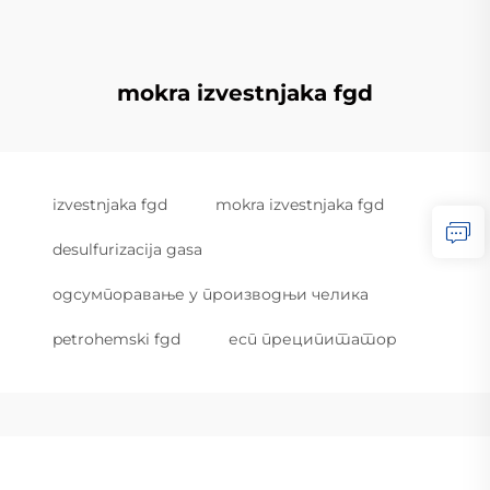
mokra izvestnjaka fgd
izvestnjaka fgd
mokra izvestnjaka fgd
desulfurizacija gasa
одсумпоравање у производњи челика
petrohemski fgd
есп преципитатор