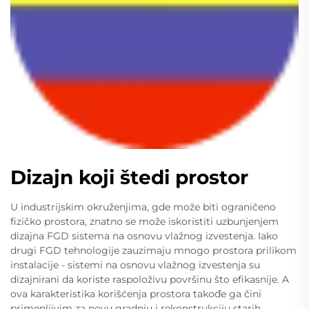
Dizajn koji štedi prostor
U industrijskim okruženjima, gde može biti ograničeno
fizičko prostora, znatno se može iskoristiti uzbunjenjem
dizajna FGD sistema na osnovu vlažnog izvestenja. Iako
drugi FGD tehnologije zauzimaju mnogo prostora prilikom
instalacije - sistemi na osnovu vlažnog izvestenja su
dizajnirani da koriste raspoloživu površinu što efikasnije. A
ova karakteristika korišćenja prostora takođe ga čini
primenljivim za novu gradnju i rekonstrukciju starih