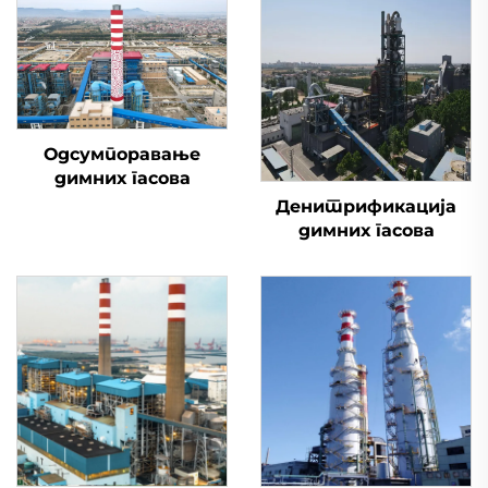
Одсумпоравање
димних гасова
Денитрификација
димних гасова