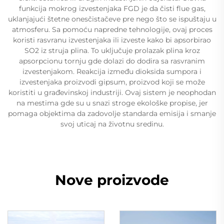
funkcija mokrog izvestenjaka FGD je da čisti flue gas,
uklanjajući štetne onesčistačeve pre nego što se ispuštaju u
atmosferu. Sa pomoću napredne tehnologije, ovaj proces
koristi rasvranu izvestenjaka ili izveste kako bi apsorbirao
SO2 iz struja plina. To uključuje prolazak plina kroz
apsorpcionu tornju gde dolazi do dodira sa rasvranim
izvestenjakom. Reakcija između dioksida sumpora i
izvestenjaka proizvodi gipsum, proizvod koji se može
koristiti u građevinskoj industriji. Ovaj sistem je neophodan
na mestima gde su u snazi stroge ekološke propise, jer
pomaga objektima da zadovolje standarda emisija i smanje
svoj uticaj na životnu sredinu.
Nove proizvode