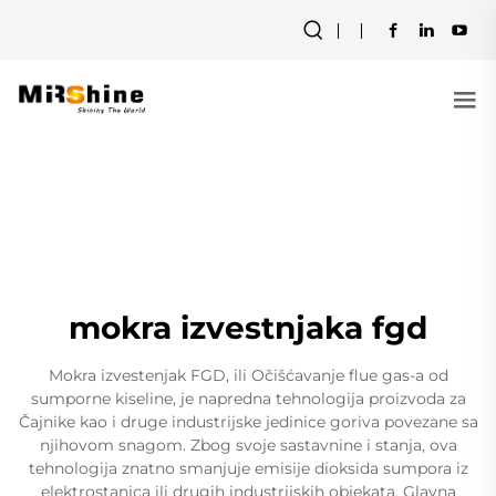
mokra izvestnjaka fgd
Mokra izvestenjak FGD, ili Očišćavanje flue gas-a od
sumporne kiseline, je napredna tehnologija proizvoda za
Čajnike kao i druge industrijske jedinice goriva povezane sa
njihovom snagom. Zbog svoje sastavnine i stanja, ova
tehnologija znatno smanjuje emisije dioksida sumpora iz
elektrostanica ili drugih industrijskih objekata. Glavna