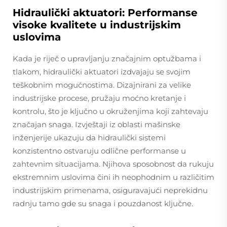
Hidraulički aktuatori: Performanse
visoke kvalitete u industrijskim
uslovima
Kada je riječ o upravljanju značajnim optužbama i
tlakom, hidraulički aktuatori izdvajaju se svojim
teškobnim mogućnostima. Dizajnirani za velike
industrijske procese, pružaju moćno kretanje i
kontrolu, što je ključno u okruženjima koji zahtevaju
značajan snaga. Izvještaji iz oblasti mašinske
inženjerije ukazuju da hidraulički sistemi
konzistentno ostvaruju odlične performanse u
zahtevnim situacijama. Njihova sposobnost da rukuju
ekstremnim uslovima čini ih neophodnim u različitim
industrijskim primenama, osiguravajući neprekidnu
radnju tamo gde su snaga i pouzdanost ključne.