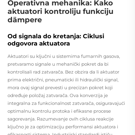
Operativna mehanika: Kako
aktuatori kontroliju funkciju
dämpere
Od signala do kretanja: Ciklusi
odgovora aktuatora
Aktuatori su ključni u sistemima fumarnih gasova,
pretvaramo signale u mehanički pokret da bi
kontrolisali rad zatvarača. Bez obzira da li aktuator
prima električni, pneumaticki ili hidraulički signal,
mora ovaj signal prevesti u precizan pokret koji
određuje položaj zatvarača. Ova konverzija je
integralna za funkcionalnost zatvarača, osiguravajući
optimalnu kontrolu protoka i efikasne procese
sagorevanja. Razumevanje ovih ciklusa reakcije
ključno je za optimizaciju performansi aktuatora i
efikasnosti sistema. Industrijski standardi ističu