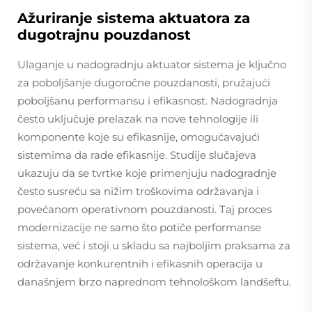
Ažuriranje sistema aktuatora za
dugotrajnu pouzdanost
Ulaganje u nadogradnju aktuator sistema je ključno
za poboljšanje dugoročne pouzdanosti, pružajući
poboljšanu performansu i efikasnost. Nadogradnja
često uključuje prelazak na nove tehnologije ili
komponente koje su efikasnije, omogućavajući
sistemima da rade efikasnije. Studije slučajeva
ukazuju da se tvrtke koje primenjuju nadogradnje
često susreću sa nižim troškovima održavanja i
povećanom operativnom pouzdanosti. Taj proces
modernizacije ne samo što potiče performanse
sistema, već i stoji u skladu sa najboljim praksama za
održavanje konkurentnih i efikasnih operacija u
današnjem brzo naprednom tehnološkom landšeftu.