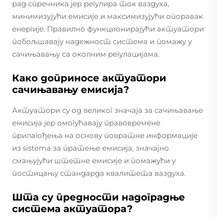
рад спречника јер регулира ток ваздуха,
минимизујући емисије и максимизујући опоравак
енергије. Правилно функционирајући актуатори
побољшавају надежност система и помажу у
сачињавању са околним регулацијама.
Како доприносе актуатори
сачињавању емисија?
Актуатори су од великог значаја за сачињавање
емисија јер омогућавају правовремене
прилагођења на основу повратне информације
из sistema за пратење емисија, значајно
смањујући штетне емисије и помажући у
постицању стандарда квалитета ваздуха.
Шта су предности надоградње
система актуатора?