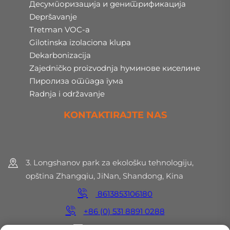
Десумпоризација и денитрификација
Depršavanje
Tretman VOC-a
Gilotinska izolaciona klupa
Dekarbonizacija
Zajedničko proizvodnja hуминове киселине
Пиролиза отпада гума
Radnja i održavanje
KONTAKTIRAJTE NAS
3. Longshanov park za ekološku tehnologiju,
opština Zhangqiu, JiNan, Shandong, Kina
8613853106180
+86 (0) 531 8891 0288
[email protected]