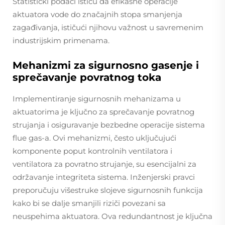
Statistički podaci ističu da efikasne operacije
aktuatora vode do značajnih stopa smanjenja
zagađivanja, ističući njihovu važnost u savremenim
industrijskim primenama.
Mehanizmi za sigurnosno gasenje i
sprečavanje povratnog toka
Implementiranje sigurnosnih mehanizama u
aktuatorima je ključno za sprečavanje povratnog
strujanja i osiguravanje bezbedne operacije sistema
flue gas-a. Ovi mehanizmi, često uključujući
komponente poput kontrolnih ventilatora i
ventilatora za povratno strujanje, su esencijalni za
održavanje integriteta sistema. Inženjerski pravci
preporučuju višestruke slojeve sigurnosnih funkcija
kako bi se dalje smanjili riziči povezani sa
neuspehima aktuatora. Ova redundantnost je ključna