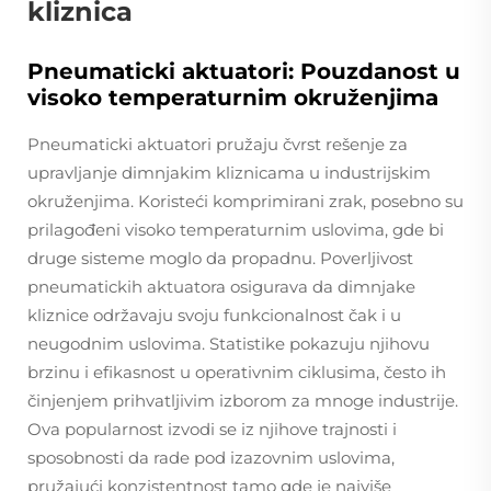
kliznica
Pneumaticki aktuatori: Pouzdanost u
visoko temperaturnim okruženjima
Pneumaticki aktuatori pružaju čvrst rešenje za
upravljanje dimnjakim kliznicama u industrijskim
okruženjima. Koristeći komprimirani zrak, posebno su
prilagođeni visoko temperaturnim uslovima, gde bi
druge sisteme moglo da propadnu. Poverljivost
pneumatickih aktuatora osigurava da dimnjake
kliznice održavaju svoju funkcionalnost čak i u
neugodnim uslovima. Statistike pokazuju njihovu
brzinu i efikasnost u operativnim ciklusima, često ih
činjenjem prihvatljivim izborom za mnoge industrije.
Ova popularnost izvodi se iz njihove trajnosti i
sposobnosti da rade pod izazovnim uslovima,
pružajući konzistentnost tamo gde je najviše