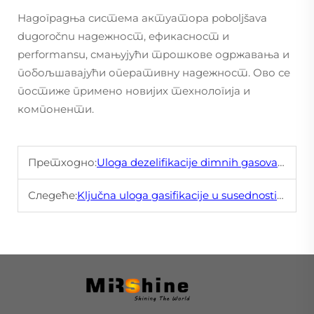
Надоградња система актуатора poboljšava
dugoročnu надежност, ефикасност и
performansu, смањујући трошкове одржавања и
побољшавајући оперативну надежност. Ово се
постиже примено новијих технологија и
компоненти.
Претходно:
Uloga dezelifikacije dimnih gasova u energetskoj tranziciji
Следеће:
Ključna uloga gasifikacije u susednosti i kontroli