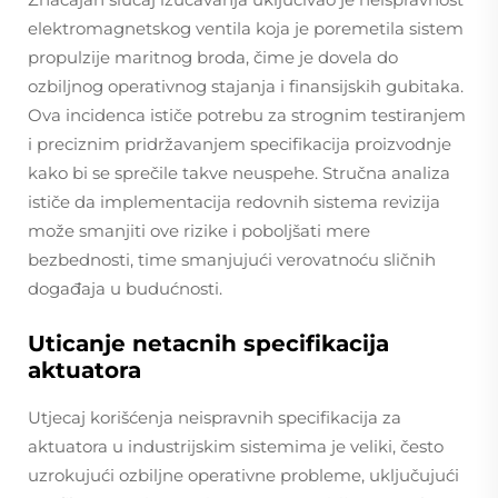
elektromagnetskog ventila koja je poremetila sistem
propulzije maritnog broda, čime je dovela do
ozbiljnog operativnog stajanja i finansijskih gubitaka.
Ova incidenca ističe potrebu za strognim testiranjem
i preciznim pridržavanjem specifikacija proizvodnje
kako bi se sprečile takve neuspehe. Stručna analiza
ističe da implementacija redovnih sistema revizija
može smanjiti ove rizike i poboljšati mere
bezbednosti, time smanjujući verovatnoću sličnih
događaja u budućnosti.
Uticanje netacnih specifikacija
aktuatora
Utjecaj korišćenja neispravnih specifikacija za
aktuatora u industrijskim sistemima je veliki, često
uzrokujući ozbiljne operativne probleme, uključujući