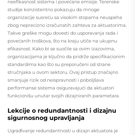
neefikasnost sistema i povećane emisije. Terenske
studije konzistentno pokazuju da mnoge
organizacije susreću sa visokim stopama neuspeha
zbog neprecizno izračunatih zahteva za aktuatorima.
Takve greške mogu dovesti do usporavanja rada i
povećanih troškova, što na kraju utiče na ukupnu
efikasnost. Kako bi se suočile sa ovim izazovima,
organizacijama je ključno da pridrže specifikacionim
standardima kao što su preporučeni od strane
stručnjaka u ovom sektoru. Ovaj pristup značajno
smanjuje rizik od neispravnosti i poboljšava
performanse sistema osiguravajući da aktuatori
funkcionišu unutar svojih dizajniranih parametara.
Lekcije o redundantnosti i dizajnu
sigurnosnog upravljanja
Ugrađivanje redundantnosti u dizajn aktuatora je