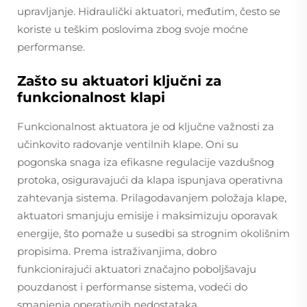
upravljanje. Hidraulički aktuatori, međutim, često se
koriste u teškim poslovima zbog svoje moćne
performanse.
Zašto su aktuatori ključni za
funkcionalnost klapi
Funkcionalnost aktuatora je od ključne važnosti za
učinkovito radovanje ventilnih klape. Oni su
pogonska snaga iza efikasne regulacije vazdušnog
protoka, osiguravajući da klapa ispunjava operativna
zahtevanja sistema. Prilagodavanjem položaja klape,
aktuatori smanjuju emisije i maksimizuju oporavak
energije, što pomaže u susedbi sa strognim okolišnim
propisima. Prema istraživanjima, dobro
funkcionirajući aktuatori značajno poboljšavaju
pouzdanost i performanse sistema, vodeći do
smanjenja operativnih nedostataka.