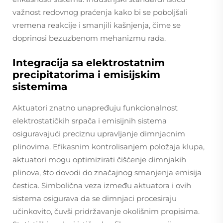
važnost redovnog praćenja kako bi se poboljšali
vremena reakcije i smanjili kašnjenja, čime se
doprinosi bezuzbenom mehanizmu rada.
Integracija sa elektrostatnim
precipitatorima i emisijskim
sistemima
Aktuatori znatno unapređuju funkcionalnost
elektrostatičkih srpača i emisijnih sistema
osiguravajući preciznu upravljanje dimnjacnim
plinovima. Efikasnim kontrolisanjem položaja klupa,
aktuatori mogu optimizirati čišćenje dimnjakih
plinova, što dovodi do značajnog smanjenja emisija
čestica. Simbolična veza između aktuatora i ovih
sistema osigurava da se dimnjaci procesiraju
učinkovito, čuvši pridržavanje okolišnim propisima.