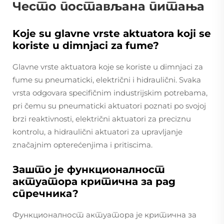
Често постављана питања
Koje su glavne vrste aktuatora koji se
koriste u dimnjaci za fume?
Glavne vrste aktuatora koje se koriste u dimnjaci za
fume su pneumaticki, električni i hidraulični. Svaka
vrsta odgovara specifičnim industrijskim potrebama,
pri čemu su pneumaticki aktuatori poznati po svojoj
brzi reaktivnosti, električni aktuatori za preciznu
kontrolu, a hidraulični aktuatori za upravljanje
značajnim opterećenjima i pritiscima.
Зашто је функционалност
актуатора критична за рад
спречника?
Функционалност актуатора је критична за