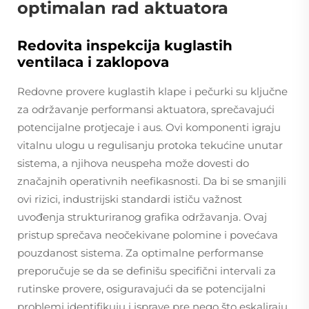
optimalan rad aktuatora
Redovita inspekcija kuglastih
ventilaca i zaklopova
Redovne provere kuglastih klape i pečurki su ključne
za održavanje performansi aktuatora, sprečavajući
potencijalne protjecaje i aus. Ovi komponenti igraju
vitalnu ulogu u regulisanju protoka tekućine unutar
sistema, a njihova neuspeha može dovesti do
značajnih operativnih neefikasnosti. Da bi se smanjili
ovi rizici, industrijski standardi ističu važnost
uvođenja strukturiranog grafika održavanja. Ovaj
pristup sprečava neočekivane polomine i povećava
pouzdanost sistema. Za optimalne performanse
preporučuje se da se definišu specifični intervali za
rutinske provere, osiguravajući da se potencijalni
problemi identifikuju i isprave pre nego što eskaliraju.