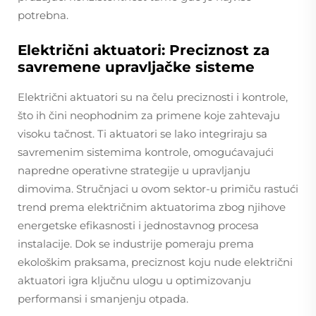
potrebna.
Električni aktuatori: Preciznost za
savremene upravljačke sisteme
Električni aktuatori su na čelu preciznosti i kontrole,
što ih čini neophodnim za primene koje zahtevaju
visoku tačnost. Ti aktuatori se lako integriraju sa
savremenim sistemima kontrole, omogućavajući
napredne operativne strategije u upravljanju
dimovima. Stručnjaci u ovom sektor-u primiču rastući
trend prema električnim aktuatorima zbog njihove
energetske efikasnosti i jednostavnog procesa
instalacije. Dok se industrije pomeraju prema
ekološkim praksama, preciznost koju nude električni
aktuatori igra ključnu ulogu u optimizovanju
performansi i smanjenju otpada.