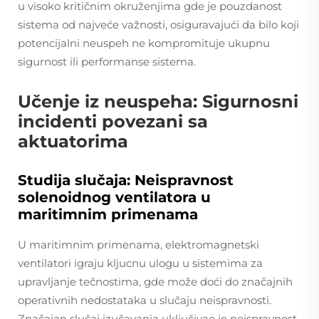
u visoko kritičnim okruženjima gde je pouzdanost
sistema od najveće važnosti, osiguravajući da bilo koji
potencijalni neuspeh ne kompromituje ukupnu
sigurnost ili performanse sistema.
Učenje iz neuspeha: Sigurnosni
incidenti povezani sa
aktuatorima
Studija slučaja: Neispravnost
solenoidnog ventilatora u
maritimnim primenama
U maritimnim primenama, elektromagnetski
ventilatori igraju kljucnu ulogu u sistemima za
upravljanje tečnostima, gde može doći do značajnih
operativnih nedostataka u slučaju neispravnosti.
Značajan slučaj izučavanja uključivao je neispravnost