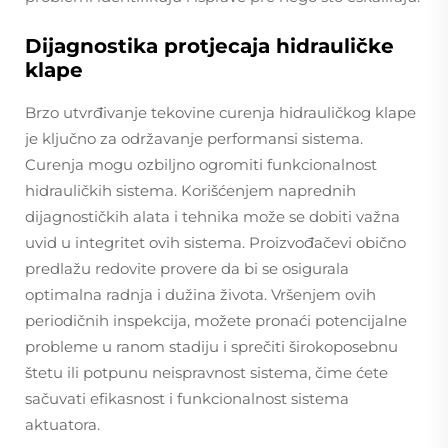
Dijagnostika protjecaja hidrauličke
klape
Brzo utvrđivanje tekovine curenja hidrauličkog klape
je ključno za održavanje performansi sistema.
Curenja mogu ozbiljno ogromiti funkcionalnost
hidrauličkih sistema. Korišćenjem naprednih
dijagnostičkih alata i tehnika može se dobiti važna
uvid u integritet ovih sistema. Proizvođačevi obično
predlažu redovite provere da bi se osigurala
optimalna radnja i dužina života. Vršenjem ovih
periodičnih inspekcija, možete pronaći potencijalne
probleme u ranom stadiju i sprečiti širokoposebnu
štetu ili potpunu neispravnost sistema, čime ćete
sačuvati efikasnost i funkcionalnost sistema
aktuatora.