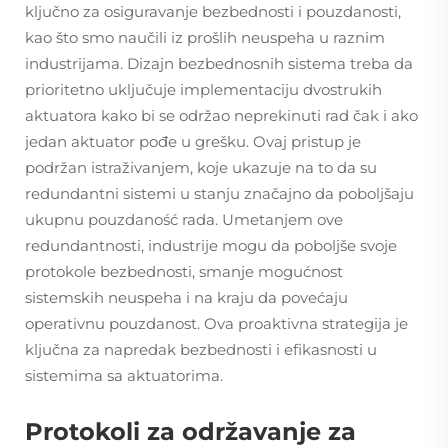
ključno za osiguravanje bezbednosti i pouzdanosti,
kao što smo naučili iz prošlih neuspeha u raznim
industrijama. Dizajn bezbednosnih sistema treba da
prioritetno uključuje implementaciju dvostrukih
aktuatora kako bi se održao neprekinuti rad čak i ako
jedan aktuator pođe u grešku. Ovaj pristup je
podržan istraživanjem, koje ukazuje na to da su
redundantni sistemi u stanju značajno da poboljšaju
ukupnu pouzdaność rada. Umetanjem ove
redundantnosti, industrije mogu da poboljše svoje
protokole bezbednosti, smanje mogućnost
sistemskih neuspeha i na kraju da povećaju
operativnu pouzdanost. Ova proaktivna strategija je
ključna za napredak bezbednosti i efikasnosti u
sistemima sa aktuatorima.
Protokoli za održavanje za