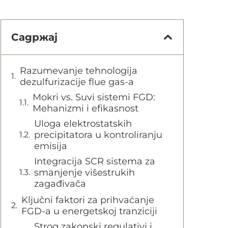
Садржај
Razumevanje tehnologija
dezulfurizacije flue gas-a
Mokri vs. Suvi sistemi FGD:
Mehanizmi i efikasnost
Uloga elektrostatskih
precipitatora u kontroliranju
emisija
Integracija SCR sistema za
smanjenje višestrukih
zagađivača
Ključni faktori za prihvaćanje
FGD-a u energetskoj tranziciji
Strog zakonski regulativi i