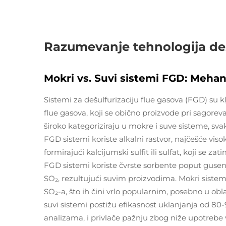
Razumevanje tehnologija dezu
Mokri vs. Suvi sistemi FGD: Mehan
Sistemi za dešulfurizaciju flue gasova (FGD) su kl
flue gasova, koji se obično proizvode pri sagoreva
široko kategoriziraju u mokre i suve sisteme, s
FGD sistemi koriste alkalni rastvor, najčešće vis
formirajući kalcijumski sulfit ili sulfat, koji se za
FGD sistemi koriste čvrste sorbente poput gusen
SO₂, rezultujući suvim proizvodima. Mokri sistemi
SO₂-a, što ih čini vrlo popularnim, posebno u ob
suvi sistemi postižu efikasnost uklanjanja od 80-
analizama, i privlače pažnju zbog niže upotrebe