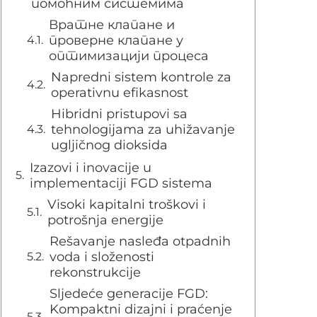
помоћним системима
Вратне клапане и
проверне клапане у
оптимизацији процеса
Napredni sistem kontrole za
operativnu efikasnost
Hibridni pristupovi sa
tehnologijama za uhižavanje
ugljičnog dioksida
Izazovi i inovacije u
implementaciji FGD sistema
Visoki kapitalni troškovi i
potrošnja energije
Rešavanje nasleđa otpadnih
voda i složenosti
rekonstrukcije
Sljedeće generacije FGD:
Kompaktni dizajni i praćenje