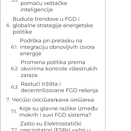
pomoću veštačke
inteligencije
Buduće trendove u FGD i
globalne strategije energetske
politike
Podrška pri prelasku na
integraciju obnovljivih izvora
energije
Promena politika prema
okvirima kontrole višestrukih
zaraza
Rastući tržišta i
decentrilizovane FGD rešenja
Често постављана питања
Koje su glavne razlike između
mokrih i suvi FGD sistema?
Zašto su Elektrostatički
precipitatori (ESPs) važni u