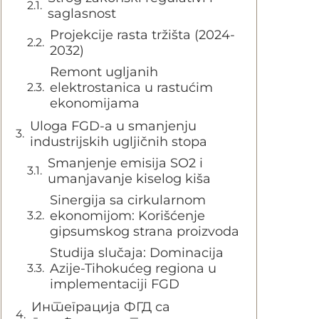
saglasnost
Projekcije rasta tržišta (2024-
2032)
Remont ugljanih
elektrostanica u rastućim
ekonomijama
Uloga FGD-a u smanjenju
industrijskih ugljičnih stopa
Smanjenje emisija SO2 i
umanjavanje kiselog kiša
Sinergija sa cirkularnom
ekonomijom: Korišćenje
gipsumskog strana proizvoda
Studija slučaja: Dominacija
Azije-Tihokućeg regiona u
implementaciji FGD
Интеграција ФГД са