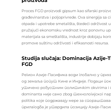
proizvoda
Proces FGD proizvodi gipsum kao sifarski proizv
građevinarstva i poljoprivrede. Ova sinergija 
otpada i upotrebe smetališta, štedeći održivost u 
pružajući ekonomsku vrednost kroz ponovnu upo
materijala sa smeštališta, industrije dobijaju kori
promove suštinu održivosti i efikasnosti resursa.
Studija slučaja: Dominacija Azije
FGD
Регион Азије-Пасифика води глобално у при
од земаља попут Кине и Индије. Подаци пока
утичено робустним политичkim okvirima i
dominantа није само zbog технологијског na
politika које подржавају мере за спорашт
прилагодба је утврдила позицију Азије-Пас