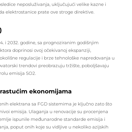
sledice neposluživanja, uključujući velike kazne i
a elektrostanice prate ove stroge direktive.
)
. i 2032. godine, sa prognoziranim godišnjim
tora doprinosi ovoj očekivanoj ekspanziji,
 okolišne regulacije i brze tehnološke napredovanja u
vatorski trendovi preobrazuju tržište, poboljšavaju
rolu emisija SO2.
u rastućim ekonomijama
enih elektrana sa FGD sistemima je ključno zato što
i nivoi emisija. Ulaganja u renovacije su procenjena
 zemlje ispunile međunarodne standarde emisija i
nja, poput onih koje su vidljive u nekoliko azijskih