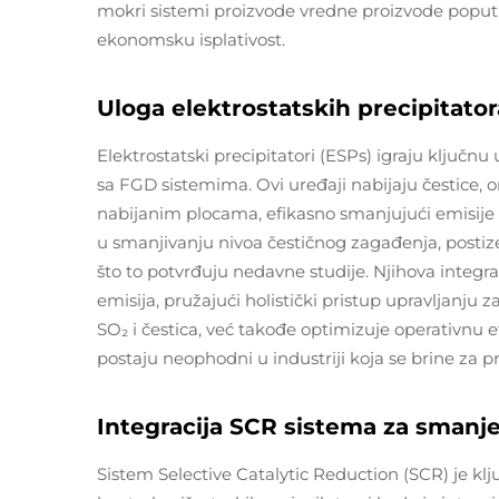
mokri sistemi proizvode vredne proizvode poput 
ekonomsku isplativost.
Uloga elektrostatskih precipitator
Elektrostatski precipitatori (ESPs) igraju ključnu 
sa FGD sistemima. Ovi uređaji nabijaju čestice, 
nabijanim plocama, efikasno smanjujući emisije i
u smanjivanju nivoa čestičnog zagađenja, posti
što to potvrđuju nedavne studije. Njihova integ
emisija, pružajući holistički pristup upravljanj
SO₂ i čestica, već takođe optimizuje operativnu 
postaju neophodni u industriji koja se brine za p
Integracija SCR sistema za smanje
Sistem Selective Catalytic Reduction (SCR) je kl