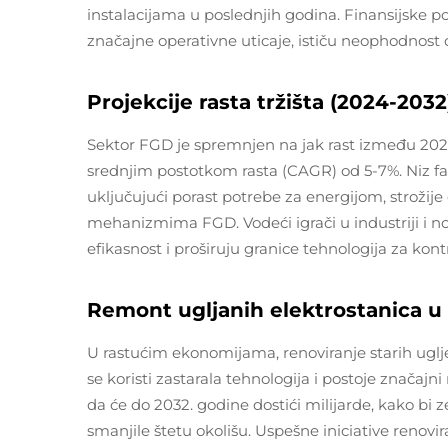
instalacijama u poslednjih godina. Finansijske po
značajne operativne uticaje, ističu neophodnost d
Projekcije rasta tržišta (2024-2032
Sektor FGD je spremnjen na jak rast između 2024
srednjim postotkom rasta (CAGR) od 5-7%. Niz fak
uključujući porast potrebe za energijom, strožije
mehanizmima FGD. Vodeći igrači u industriji i no
efikasnost i proširuju granice tehnologija za kont
Remont ugljanih elektrostanica 
U rastućim ekonomijama, renoviranje starih uglj
se koristi zastarala tehnologija i postoje značajn
da će do 2032. godine dostići milijarde, kako bi
smanjile štetu okolišu. Uspešne iniciativе renovira