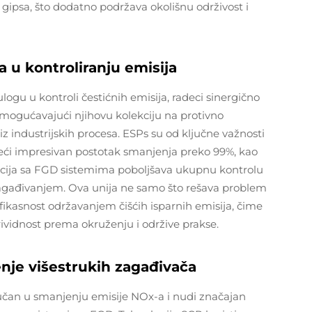
gipsa, što dodatno podržava okolišnu održivost i
a u kontroliranju emisija
ulogu u kontroli čestićnih emisija, radeci sinergično
omogućavajući njihovu kolekciju na protivno
z industrijskih procesa. ESPs su od ključne važnosti
zeći impresivan postotak smanjenja preko 99%, kao
racija sa FGD sistemima poboljšava ukupnu kontrolu
u zagađivanjem. Ova unija ne samo što rešava problem
efikasnost održavanjem čišćih isparnih emisija, čime
rividnost prema okruženju i održive prakse.
nje višestrukih zagađivača
jučan u smanjenju emisije NOx-a i nudi značajan