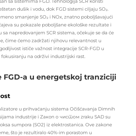
risan sa sistemima FGD. Tehnologija SCR koristi
eštetan dušik i vodu, dok FGD sistemi ciljaju SO₂.
emeno smanjenje SO₂ i NOx, znatno poboljšavajući
učajeva su pokazale poboljšane ekološke rezultate i
adu sa napredovanjem SCR sistema, očekuje se da će
ije, čime ćemo zadržati njihovu relevantnost u
odljivost ističe važnost integracije SCR-FGD u
kusiranju na održivi industrijski rast.
e FGD-a u energetskoj tranziciji
nost
talizatore u prihvaćanju sistema Očišćavanja Dimnih
sijama industrije i Zакon о чистом zraku SAD su
dioksa sumpora (SO2) iz elektrostanica. Ove zakone
e, što je rezultiralo 40%-im porastom u