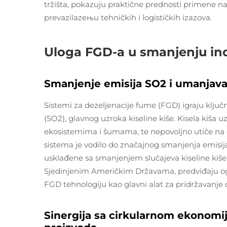
tržišta, pokazuju praktične prednosti primene n
prevazilazeњu tehničkih i logističkih izazova.
Uloga FGD-a u smanjenju indu
Smanjenje emisija SO2 i umanjavan
Sistemi za dezeljenacije fume (FGD) igraju klju
(SO2), glavnog uzroka kiseline kiše. Kisela kiša 
ekosistemima i šumama, te nepovoljno utiče na čo
sistema je vodilo do značajnog smanjenja emisij
usklađene sa smanjenjem slučajeva kiseline kiše. 
Sjedinjenim Američkim Državama, predviđaju ogr
FGD tehnologiju kao glavni alat za pridržavanje o
Sinergija sa cirkularnom ekonomi