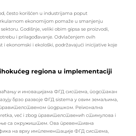
od, često korišćen u industrijama poput
sa cirkularnom ekonomijom pomaže u smanjenju
sektoru. Godišnje, veliki obim gipsa se proizvodi,
trebu i prilagođavanje. Odvlačenjem ovih
st i ekonomski i ekološki, podržavajući inicijative koje
-Tihokućeg regiona u implementaciji
хваћању и иновацијама ФГД система, подстакан
зују брзо развоје ФГД sistema у овим земаљима,
 правителственом подршком. Регионална
pretka, već i zbog правителствениh стимулова i
авање са окружиштем. Ова превентивна
ифика на врху имплементације ФГД система,