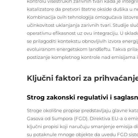
kontrolu višestrukih zarivnih tvari kada je integ
katalizatore da pretvori štetne okside dušika u n
Kombinacija ovih tehnologija omogućava istovr
učinkovitost uklanjanja zarivnih tvari. Studije sl
operativnu efikasnost uz ovu integraciju. U skl
se prilagoditi kontekstu obnovljivih izvora energ
evoluiranom energetskom landšeftu. Takva prilag
postizanje kompletnog kontrole nad emisijama i fo
Ključni faktori za prihvaćanj
Strog zakonski regulativi i saglas
Stroge okolišne propise predstavljaju glavne ka
Gasova od Sumpora (FGD). Direktiva EU-a o emi
ključni propisi koji naručuju smanjenje emisija 
su potaknule mnoge objekte da uvedu FGD sistem