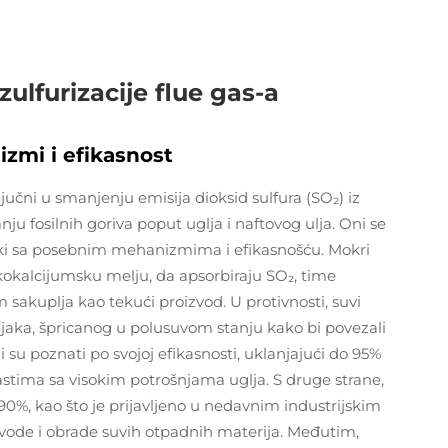
lfurizacije flue gas-a
izmi i efikasnost
jučni u smanjenju emisija dioksid sulfura (SO₂) iz
nju fosilnih goriva poput uglja i naftovog ulja. Oni se
vaki sa posebnim mehanizmima i efikasnošću. Mokri
okokalcijumsku melju, da apsorbiraju SO₂, time
tim sakuplja kao tekući proizvod. U protivnosti, suvi
jaka, špricanog u polusuvom stanju kako bi povezali
 su poznati po svojoj efikasnosti, uklanjajući do 95%
lastima sa visokim potrošnjama uglja. S druge strane,
90%, kao što je prijavljeno u nedavnim industrijskim
 vode i obrade suvih otpadnih materija. Međutim,