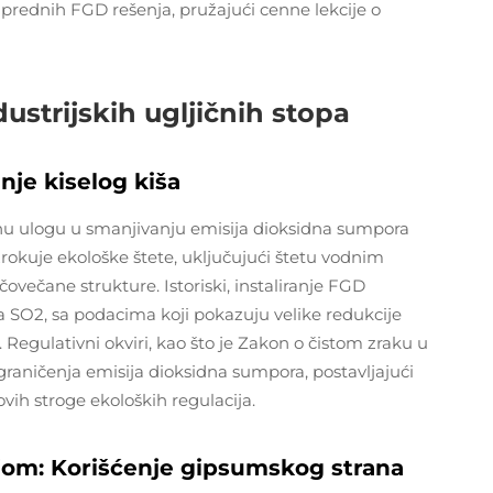
aprednih FGD rešenja, pružajući cenne lekcije o
strijskih ugljičnih stopa
je kiselog kiša
čnu ulogu u smanjivanju emisija dioksidna sumpora
uzrokuje ekološke štete, uključujući štetu vodnim
večane strukture. Istoriski, instaliranje FGD
a SO2, sa podacima koji pokazuju velike redukcije
Regulativni okviri, kao što je Zakon o čistom zraku u
aničenja emisija dioksidna sumpora, postavljajući
vih stroge ekoloških regulacija.
jom: Korišćenje gipsumskog strana