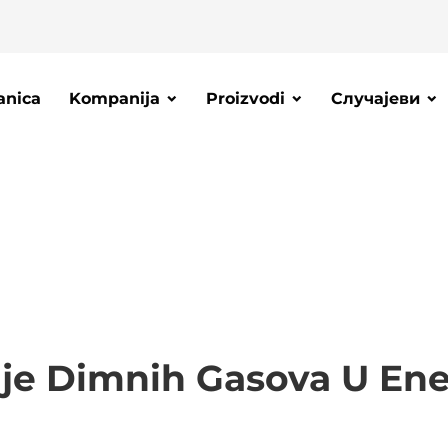
anica
Kompanija
Proizvodi
Случајеви
ije Dimnih Gasova U Ener