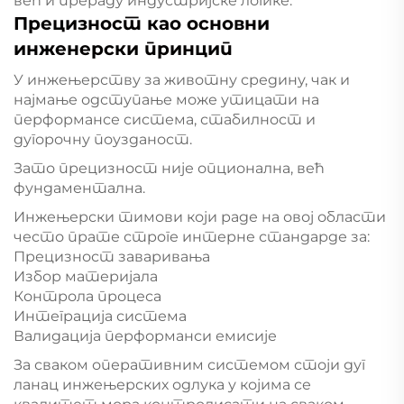
већ и прераду индустријске логике.
Прецизност као основни
инженерски принцип
У инжењерству за животну средину, чак и
најмање одступање може утицати на
перформансе система, стабилност и
дугорочну поузданост.
Зато прецизност није опционална, већ
фундаментална.
Инжењерски тимови који раде на овој области
често прате строге интерне стандарде за:
Прецизност заваривања
Избор материјала
Контрола процеса
Интеграција система
Валидација перформанси емисије
За сваком оперативним системом стоји дуг
ланац инжењерских одлука у којима се