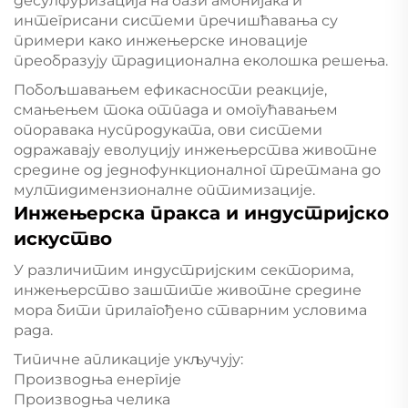
десулфуризација на бази амонијака и
интегрисани системи пречишћавања су
примери како инжењерске иновације
преобразују традиционална еколошка решења.
Побољшавањем ефикасности реакције,
смањењем тока отпада и омогућавањем
опоравака нуспродуката, ови системи
одражавају еволуцију инжењерства животне
средине од једнофункционалног третмана до
мултидимензионалне оптимизације.
Инжењерска пракса и индустријско
искуство
У различитим индустријским секторима,
инжењерство заштите животне средине
мора бити прилагођено стварним условима
рада.
Типичне апликације укључују:
Производња енергије
Производња челика