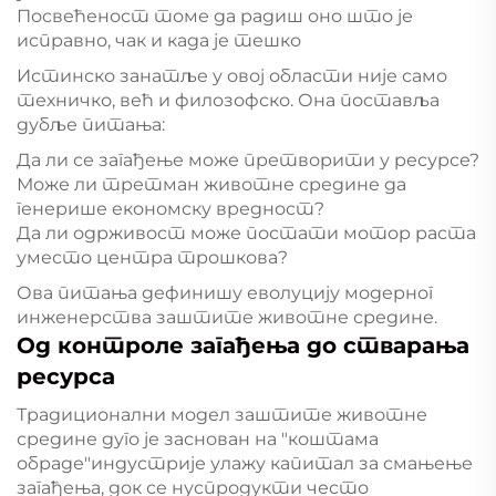
Посвећеност томе да радиш оно што је
исправно, чак и када је тешко
Истинско занатље у овој области није само
техничко, већ и филозофско. Она поставља
дубље питања:
Да ли се загађење може претворити у ресурсе?
Може ли третман животне средине да
генерише економску вредност?
Да ли одрживост може постати мотор раста
уместо центра трошкова?
Ова питања дефинишу еволуцију модерног
инженерства заштите животне средине.
Од контроле загађења до стварања
ресурса
Традиционални модел заштите животне
средине дуго је заснован на "коштама
обраде"индустрије улажу капитал за смањење
загађења, док се нуспродукти често