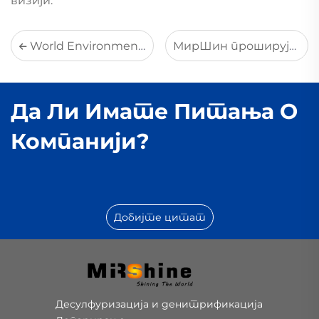
визији.
World Environment Day | Protecting Our Planet, Every Day: MirShine’s Commitment to Green Development
МирШин проширује пиролизне решења за индустријске отпадне гуме како би подржао развој циркуларне економије
Да Ли Имате Питања О
Компанији?
Добијте цитат
Десулфуризација и денитрификација