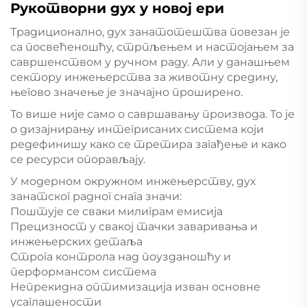
Рукотворни дух у новој ери
Традиционално, дух занатотештва повезан је
са посвећеношћу, стрпљењем и настојањем за
савршенством у ручном раду. Али у данашњем
сектору инжењерства за животну средину,
његово значење је значајно проширено.
То више није само о савршавању производа. То је
о дизајнирању интегрисаних система који
редефинишу како се третира загађење и како
се ресурси опорављају.
У модерном окружном инжењерству, дух
занатског радног снага значи:
Поштује се сваки милиграм емисија
Прецизност у свакој тачки заваривања и
инжењерских детаља
Строга контрола над поузданошћу и
перформансом система
Непрекидна оптимизација изван основне
усаглашености