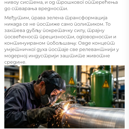
нивоу система, и од трошковог оптерећења
до стварања вредности.
Међутим, права зелена трансформација
никада се не постиже само политиком. То
захтева дубљу покретачку силу, трајну
посвећеност прецизности, одговорности и
континуираном побољшању. Овде концепт
умјетничког духа постаје све релевантнији у
модерној индустрији заштите животне
средине.