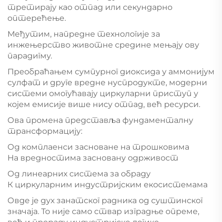
третирају као отпад или секундарно
оптерећење.
Међутим, напредне технологије за
инжењерство животне средине мењају ову
парадигму.
Преобраћањем сумпурног диоксида у аммонијум
сулфат и друге вредне нуспродукте, модерни
системи омогућавају циркуларни приступ у
којем емисије више нису отпад, већ ресурси.
Ова промена представља фундаменталну
трансформацију:
Од комплаенси засноване на трошковима
На вредностима засновану одрживост
Од линеарних система за обраду
К циркуларним индустријским екосистемама
Овде је дух занатског радника од суштинског
значаја. То није само ствар изградње опреме,