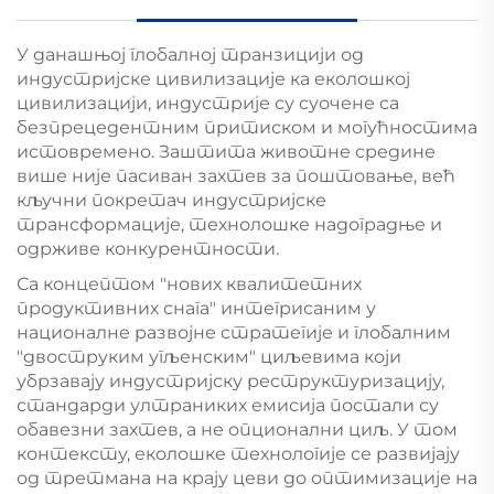
У данашњој глобалној транзицији од
индустријске цивилизације ка еколошкој
цивилизацији, индустрије су суочене са
безпрецедентним притиском и могућностима
истовремено. Заштита животне средине
више није пасиван захтев за поштовање, већ
кључни покретач индустријске
трансформације, технолошке надоградње и
одрживе конкурентности.
Са концептом "нових квалитетних
продуктивних снага" интегрисаним у
националне развојне стратегије и глобалним
"двоструким угљенским" циљевима који
убрзавају индустријску реструктуризацију,
стандарди ултраниких емисија постали су
обавезни захтев, а не опционални циљ. У том
контексту, еколошке технологије се развијају
од третмана на крају цеви до оптимизације на