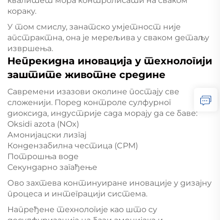
квалитет мора контролисати на сваком
кораку.
У том смислу, занатско умјетност није
апстрактна, она је мерељива у сваком детаљу
извршења.
Непрекидна иновација у технологији
заштите животне средине
Савремени изазови околине постају све
сложенији. Поред контроле сулфурног
диоксида, индустрије сада морају да се баве:
Oksidi azota (NOx)
Амонијацски лизгај
Кондензабилна честица (CPM)
Потрошња воде
Секундарно загађење
Ово захтева континуиране иновације у дизајну
процеса и интеграцији система.
Напређене технологије као што су