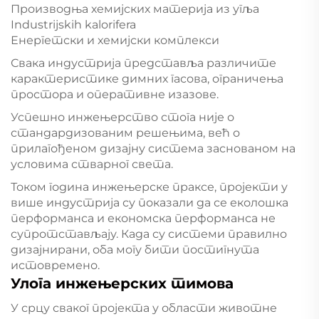
Производња хемијских материја из угља
Industrijskih kalorifera
Енергетски и хемијски комплекси
Свака индустрија представља различите
карактеристике димних гасова, ограничења
простора и оперативне изазове.
Успешно инжењерство стога није о
стандардизованим решењима, већ о
прилагођеном дизајну система заснованом на
условима стварног света.
Током година инжењерске праксе, пројекти у
више индустрија су показали да се еколошка
перформанса и економска перформанса не
супротстављају. Када су системи правилно
дизајнирани, оба могу бити постигнута
истовремено.
Улога инжењерских тимова
У срцу сваког пројекта у области животне