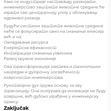
Како се индустрије настављају развијати,
инжењерство заштите животне средине ће
играти све централнију улогу у обликувању
одрживог развоја.
Будући системи заштите животне средине
неће се фокусирати само на смањење емисија
већ и на:
Овладавање ресурса
Енергетска ефикасност
Интеграција смањења угљеника
Развој кружне економије
Ова трансформација захтева и технолошки
напредак и дугорочну посвећеност
изврсности инжењерства.
Рукотворни дух пружа основу за ову
транзицију. Она осигурава да иновације не буду
површне, већ дубоко уграђене у инжењерску
праксу.
Zaključak