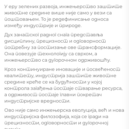
У еру зелених развоја, инжењерство заштите
животне средине више није само у вези са
поштовањем. То је редефинисање односа
између индустрије и природе.
Дух занатског радног снага представља
дисциплину, прецизност и одговорност
потребну за постизање ове трансформације.
Она повезује технологију са сврхом, а
инжењерство са дугорочном одрживошћу.
Кроз континуиране иновације и посвећеност
квалитету, индустрија заштите животне
средине креће се ка будућности у којој
контрола загађења постаје стварање ресурса,
а одрживост постаје главни покретач
индустријске вредности.
Ово није само инжењерска еволуција, већ и нова
индустријска филозофија, која се гради на
прецизности, одговорности и дугорочној