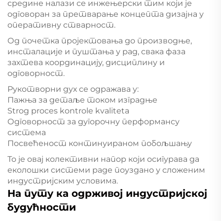
средине налази се инжењерски тим који је
одговоран за претварање концепта дизајна у
оперативну стварност.
Од почетка пројектовања до производње,
инсталације и пуштања у рад, свака фаза
захтева координацију, дисциплину и
одговорност.
Рукотворни дух се одражава у:
Пажња за детаље током изградње
Strog proces kontrole kvaliteta
Одговорност за дугорочну перформансу
система
Посвећеност континуираном побољшању
То је овај колективни напор који осигурава да
еколошки системи раде поуздано у сложеним
индустријским условима.
На путу ка одрживој индустријској
будућности