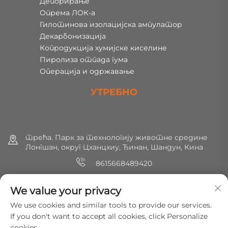
Депорирање
Опрема ЛОК-а
Гилотинова изолацијска ампулатор
Декарбонизација
Копродукција хумијске киселине
Пиролиза отпада гума
Операција и одржавање
УТРЕБНО
трећа. Парк за технологију животне средине
Лонгшан, округ Цханцхиу, Ђинан, Шандун, Кина
8615668489420
+86 (0) 531 8891 0288
We value your privacy
[email protected]
We use cookies and similar tools to provide our services.
If you don't want to accept all cookies, click Personalize
cookies.