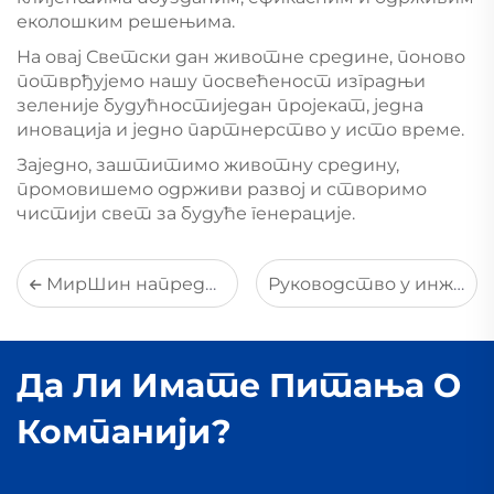
еколошким решењима.
На овај Светски дан животне средине, поново
потврђујемо нашу посвећеност изградњи
зеленије будућностиједан пројекат, једна
иновација и једно партнерство у исто време.
Заједно, заштитимо животну средину,
промовишемо одрживи развој и створимо
чистији свет за будуће генерације.
МирШин напредује у технологији десулфуризације на бази амонијака за индустријске апликације са ултраниским емисијама
Руководство у инжењерству животне средине: Вођење висококвалитетног зелених развоја
Да Ли Имате Питања О
Компанији?