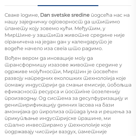
Сваке године,
Dan svetske sredine
подсећа нас на
нашу заједничку одговорност да штитимо
планету коју зовемо кући. Међутим, у
МирШине-у заштита животне средине није
ограничена на један дан у календаруто је
водеће начело иза свега што радимо.
Вођен вером да иновације могу да
трансформишу изазове животне средине у
одрживе могућности, МирШин је посвећен
развоју напредних еколошких технологија које
помажу индустрији да смањи емисије, побољша
ефикасност ресурса и постигне позеленију
производњу. Од система за десулфуризацију и
денитирификацију димних гасова на бази
амонијака до пиролиза отпада гума и решења за
прикупљање индустријске прашине, ми
стално инвестирамо у технологије које
подржавају чистији ваздух, паметније