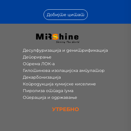
Добијте цитат
Десулфуризација и денитрификација
Депорирање
Опрема ЛОК-а
Гилотинова изолацијска ампулатор
Декарбонизација
Копродукција хумијске киселине
Пиролиза отпада гума
Операција и одржавање
УТРЕБНО