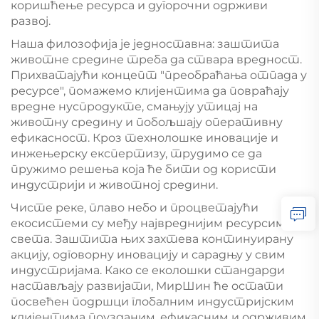
коришћење ресурса и дугорочни одрживи
развој.
Наша филозофија је једноставна: заштита
животне средине треба да ствара вредност.
Прихватајући концепт "преобраћања отпада у
ресурсе", помажемо клијентима да повраћају
вредне нуспродукте, смањују утицај на
животну средину и побољшају оперативну
ефикасност. Кроз технолошке иновације и
инжењерску експертизу, трудимо се да
пружимо решења која ће бити од користи
индустрији и животној средини.
Чисте реке, плаво небо и процветајући
екосистеми су међу највреднијим ресурсима
света. Заштита њих захтева континуирану
акцију, одговорну иновацију и сарадњу у свим
индустријама. Како се еколошки стандарди
настављају развијати, МирШин ће остати
посвећен подршци глобалним индустријским
клијентима поузданим, ефикасним и одрживим