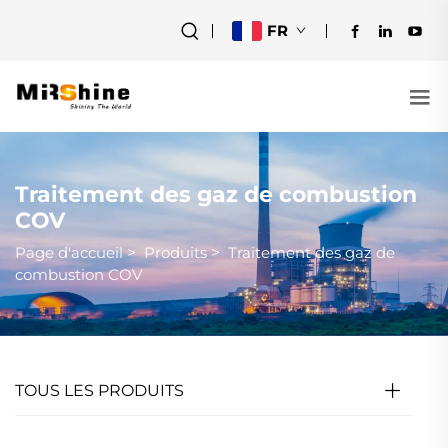
FR
Traitement des gaz de combustion
COV
Page d'accueil
>
Produits
>
Traitement des gaz de
combustion COV
TOUS LES PRODUITS