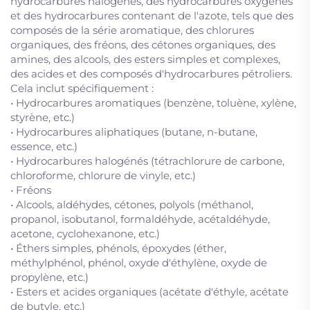
hydrocarbures halogénés, des hydrocarbures oxygénés
et des hydrocarbures contenant de l'azote, tels que des
composés de la série aromatique, des chlorures
organiques, des fréons, des cétones organiques, des
amines, des alcools, des esters simples et complexes,
des acides et des composés d'hydrocarbures pétroliers.
Cela inclut spécifiquement :
• Hydrocarbures aromatiques (benzène, toluène, xylène,
styrène, etc.)
• Hydrocarbures aliphatiques (butane, n-butane,
essence, etc.)
• Hydrocarbures halogénés (tétrachlorure de carbone,
chloroforme, chlorure de vinyle, etc.)
• Fréons
• Alcools, aldéhydes, cétones, polyols (méthanol,
propanol, isobutanol, formaldéhyde, acétaldéhyde,
acetone, cyclohexanone, etc.)
• Éthers simples, phénols, époxydes (éther,
méthylphénol, phénol, oxyde d'éthylène, oxyde de
propylène, etc.)
• Esters et acides organiques (acétate d'éthyle, acétate
de butyle, etc.)