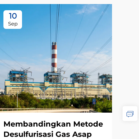
10
1
Sep
Oc
Membandingkan Metode
Me
Desulfurisasi Gas Asap
De