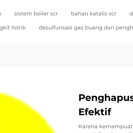
h
sistem boiler scr
bahan katalis scr
d
kit listrik
desulfurisasi gas buang dan peng
Penghapus
Efektif
Karena kemampuann