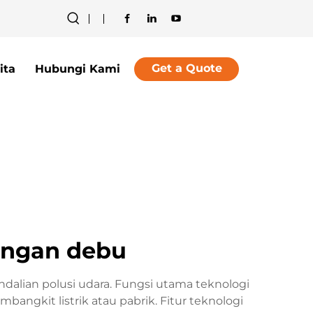
Get a Quote
ita
Hubungi Kami
langan debu
dalian polusi udara. Fungsi utama teknologi
angkit listrik atau pabrik. Fitur teknologi