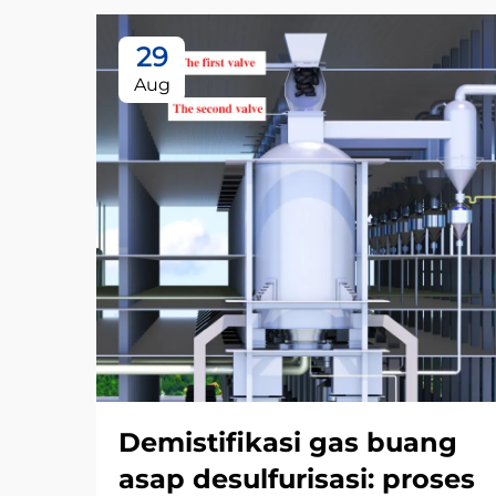
29
Aug
Demistifikasi gas buang
asap desulfurisasi: proses