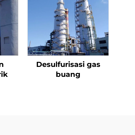
n
Desulfurisasi gas
rik
buang