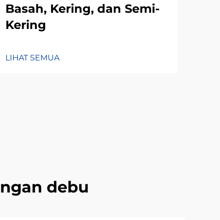
Basah, Kering, dan Semi-
Ba
Kering
Ke
LIHAT SEMUA
LIH
langan debu