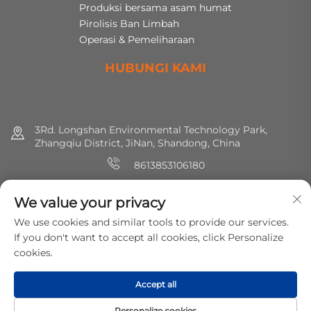
Produksi bersama asam humat
Pirolisis Ban Limbah
Operasi & Pemeliharaan
HUBUNGI KAMI
3Rd. Longshan Environmental Technology Park,
Zhangqiu District, JiNan, Shandong, China
8613853106180
+86 (0) 531 8891 0288
We value your privacy
[email protected]
We use cookies and similar tools to provide our services.
If you don't want to accept all cookies, click Personalize
cookies.
Hak cipta © 2025 MirShine Environmental Protection
Technology Co., Ltd. Hak-hak semua dilindungi.
Kebijakan
Accept all
Privasi
Personalize cookies