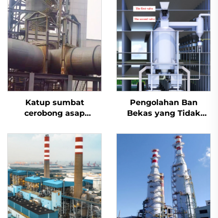
Katup sumbat
Pengolahan Ban
cerobong asap
Bekas yang Tidak
desulfurisasi aktuator
Berbahaya
listrik