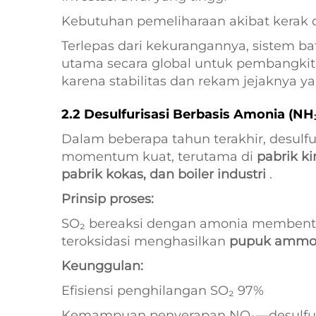
Kebutuhan pemeliharaan akibat kerak d
Terlepas dari kekurangannya, sistem b
utama secara global untuk pembangkit 
karena stabilitas dan rekam jejaknya ya
2.2 Desulfurisasi Berbasis Amonia (N
Dalam beberapa tahun terakhir, desulf
momentum kuat, terutama di
pabrik ki
pabrik kokas, dan boiler industri
.
Prinsip proses:
SO₂ bereaksi dengan amonia membentuk
teroksidasi menghasilkan
pupuk ammon
Keunggulan:
Efisiensi penghilangan SO₂ 97%
Kemampuan penyerapan NO₂—desulfurisas