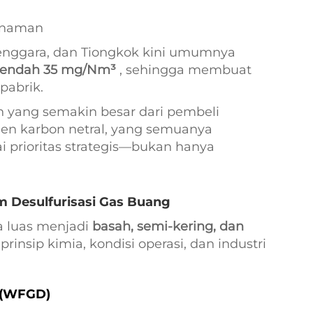
tanaman
 Tenggara, dan Tiongkok kini umumnya
rendah 35 mg/Nm³
, sehingga membuat
pabrik.
n yang semakin besar dari pembeli
men karbon netral, yang semuanya
 prioritas strategis—bukan hanya
am Desulfurisasi Gas Buang
a luas menjadi
basah, semi-kering, dan
rinsip kimia, kondisi operasi, dan industri
m (WFGD)