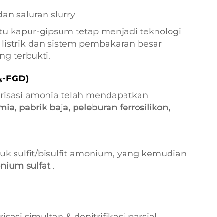
an saluran slurry
atu kapur-gipsum tetap menjadi teknologi
listrik dan sistem pembakaran besar
ng terbukti.
H₃-FGD)
urisasi amonia telah mendapatkan
mia, pabrik baja, peleburan ferrosilikon,
 sulfit/bisulfit amonium, yang kemudian
ium sulfat
.
i simultan & denitrifikasi parsial