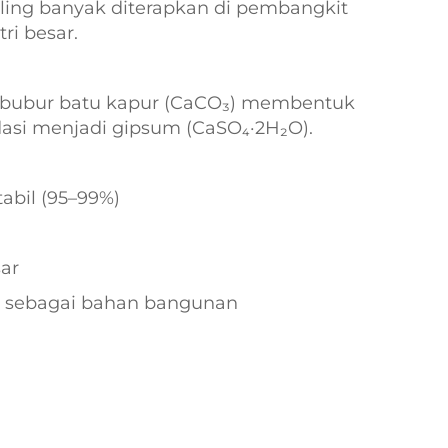
aling banyak diterapkan di pembangkit
tri besar.
 bubur batu kapur (CaCO₃) membentuk
idasi menjadi gipsum (CaSO₄·2H₂O).
tabil (95–99%)
ar
l sebagai bahan bangunan