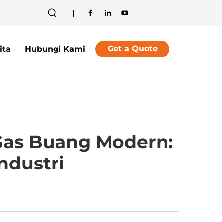
Get a Quote
ita
Hubungi Kami
Gas Buang Modern:
ndustri