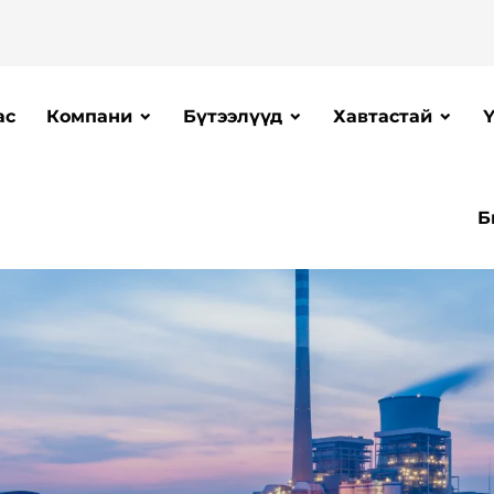
ас
Компани
Бүтээлүүд
Хавтастай
Ү
Б