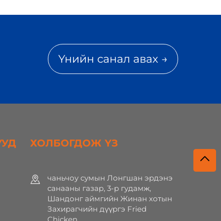
Үнийн санал авах →
УУД
ХОЛБОГДОЖ ҮЗ
чаньчоу сумын Лонгшан эрдэнэ
санааны газар, 3-р гудамж,
Шандонг аймгийн Жинан хотын
Захирагчийн дүүргэ Fried
Chicken