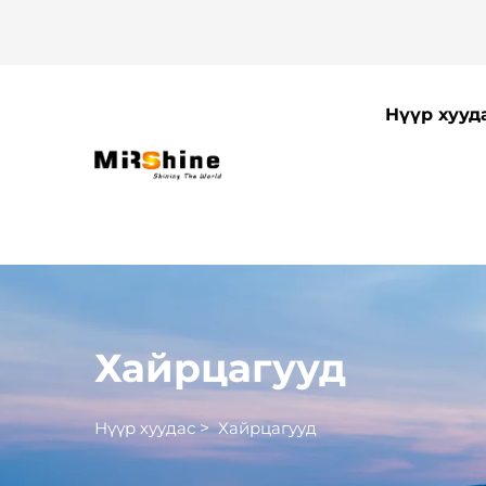
Нүүр хууд
Хайрцагууд
Нүүр хуудас
>
Хайрцагууд