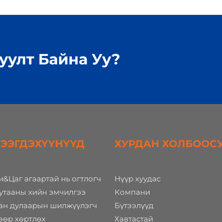
уулт Байна Уу?
ТЭЭГДЭХҮҮНҮҮД
ХУРДАН ХОЛБООС
и&Цаг агаартай нь огтлогч
Нүүр хуудас
утааны хийн эмчилгээ
Компани
ан дулаарын шилжүүлэгч
Бүтээлүүд
өр хөртлөх
Хавтастай