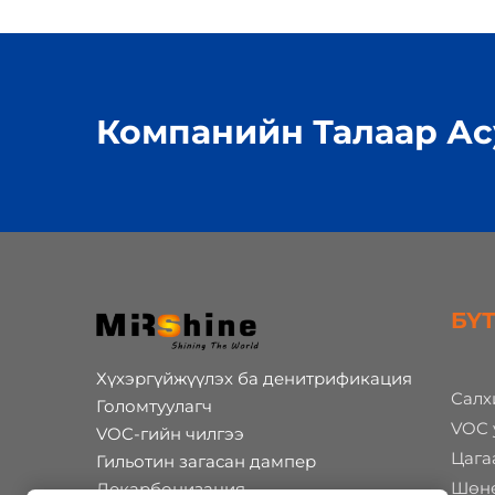
Компанийн Талаар Ас
БҮ
Хүхэргүйжүүлэх ба денитрификация
Салх
Голомтуулагч
VOC 
VOC-гийн чилгээ
Цага
Гильотин загасан дампер
Шөнө
Декарбонизация