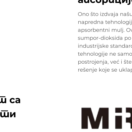
Ono što izdvaja našu
napredna tehnologija
apsorbentni mulj. Ov
sumpor-dioksida po
industrijske standar
tehnologije ne sam
postrojenja, već i št
rešenje koje se ukla
т са
ити