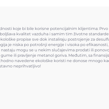
nosti koje bi bile korisne potencijalnim klijentima: Prvo
oljšava kvalitet vazduha i samim tim životne standarde
 ekološke propise sve dok instaliraju postrojenje za desu
ija je niska po potrošnji energije i visoka po efikasnost
ji nastaju mogu se u nekim slučajevima prodati ili ponovo
ume ili pravljenje metanol goriva. Međutim, sa finansijs
ethodno navedene ekološke koristi ne donose mnogo kada
ostavno neprihvatljivo!