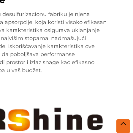
 desulfurizacionu fabriku je njena
 apsorpcije, koja koristi visoko efikasan
a karakteristika osigurava uklanjanje
 najvišim stopama, nadmašujući
de. Iskorišćavanje karakteristika ove
o da poboljšava performanse
edi prostor i izlaz snage kao efikasno
pa u vaš budžet.