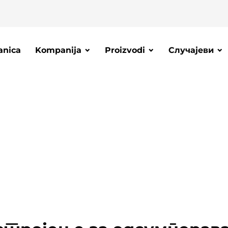
anica
Kompanija
Proizvodi
Случајеви