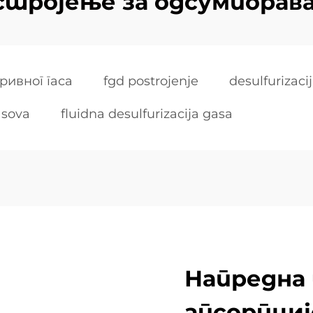
стројење за одсумпорав
ривног гаса
fgd postrojenje
desulfurizacij
asova
fluidna desulfurizacija gasa
Напредна 
апсорпциј