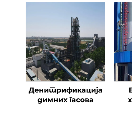
Денитрификација
димних гасова
ут