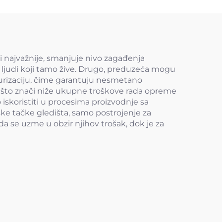
 i najvažnije, smanjuje nivo zagađenja
 ljudi koji tamo žive. Drugo, preduzeća mogu
lfurizaciju, čime garantuju nesmetano
i, što znači niže ukupne troškove rada opreme
 iskoristiti u procesima proizvodnje sa
ke tačke gledišta, samo postrojenje za
 se uzme u obzir njihov trošak, dok je za