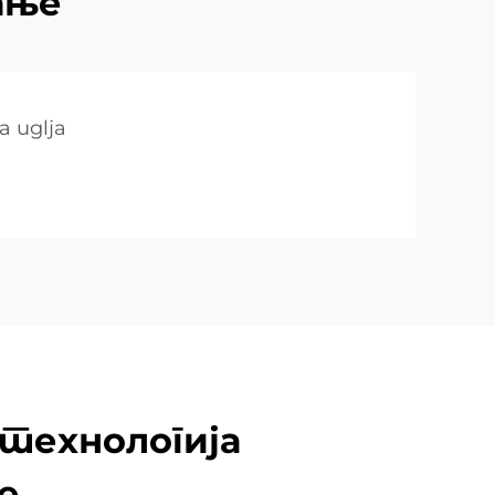
ање
a uglja
технологија
е