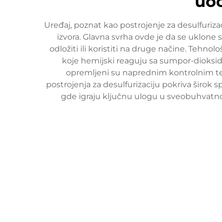
по
Uređaj, poznat kao postrojenje za desulfuriza
izvora. Glavna svrha ovde je da se uklone 
odložiti ili koristiti na druge načine. Tehn
koje hemijski reaguju sa sumpor-dioksid
opremljeni su naprednim kontrolnim te
postrojenja za desulfurizaciju pokriva širok 
gde igraju ključnu ulogu u sveobuhvatnom