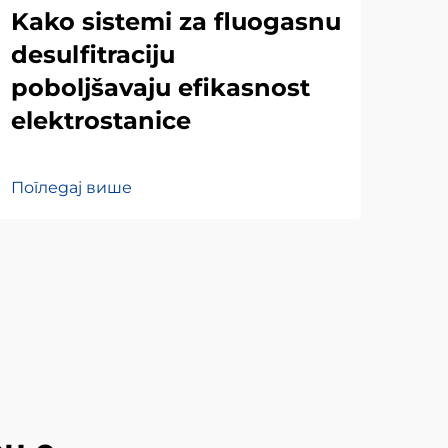
Kako sistemi za fluogasnu
Уп
desulfitraciju
су
poboljšavaju efikasnost
де
elektrostanice
ди
Погледај више
Пог