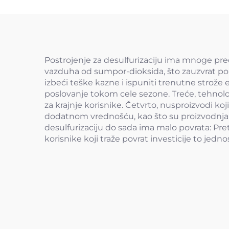
Postrojenje za desulfurizaciju ima mnoge pred
vazduha od sumpor-dioksida, što zauzvrat pob
izbeći teške kazne i ispuniti trenutne strože
poslovanje tokom cele sezone. Treće, tehnolog
za krajnje korisnike. Četvrto, nusproizvodi ko
dodatnom vrednošću, kao što su proizvodnja g
desulfurizaciju do sada ima malo povrata: Pr
korisnike koji traže povrat investicije to jedn