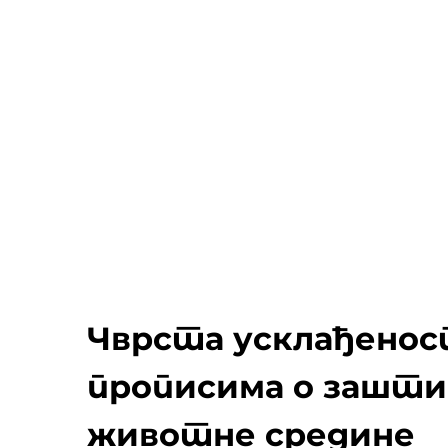
Чврста усклађенос
прописима о зашт
животне средине