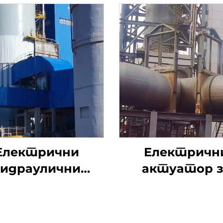
Електрични
Електричн
хидраулични
актуатор з
ични вентил
одсумпорав
димоводни ве