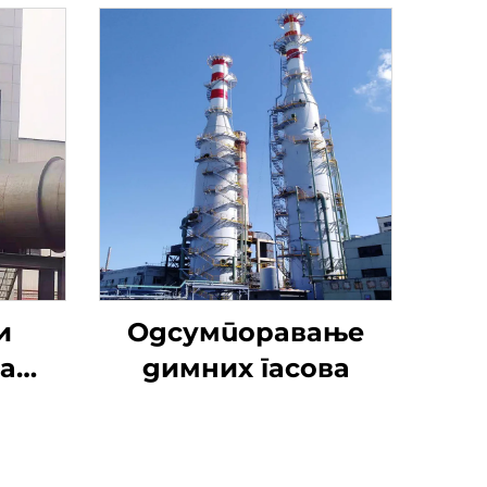
и
Одсумпоравање
а
димних гасова
ање
нтил