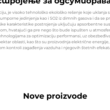
стројење за одсумпорав
ciju, je visoko tehnološko ekološko rešenje koje uklanja
sumporne jedinjenja kao i SO2 iz dimnih gasova i da se p
ološke karakteristike postrojenja uključuju apsorbentne s
om, hvatajući ga pre nego što bude ispušten u atmosferu
hnologijama za optimizaciju performansi, uz obezbeđiva
spektar oblasti, kao što su proizvodnja električne energij
 kontroli zagađenja vazduha i njegovih štetnih efekata n
Nove proizvode