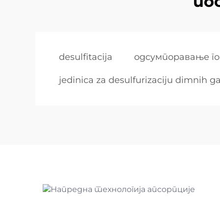
по
desulfitacija
одсумпоравање го
jedinica za desulfurizaciju dimnih g