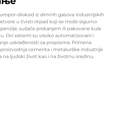
ање
 sumpor-dioksid iz dimnih gasova industrijskih
retvore u čvrsti otpad koji se može sigurno
uspenzije, sušače prskanjem ili pakovane kule
. Ovi sistemi su visoko automatizovani i
nje usklađenosti sa propisima. Primena
e, proizvodnja cementa i metalurške industrije
a ljudski život kao i na životnu sredinu.