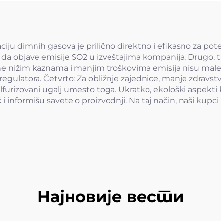
ciju dimnih gasova je prilično direktno i efikasno za po
 da objave emisije SO2 u izveštajima kompanija. Drugo, t
nižim kaznama i manjim troškovima emisija nisu male, e
egulatora. Četvrto: Za obližnje zajednice, manje zdravstv
urizovani ugalj umesto toga. Ukratko, ekološki aspekti ka
nformišu savete o proizvodnji. Na taj način, naši kupci do
Најновије вести