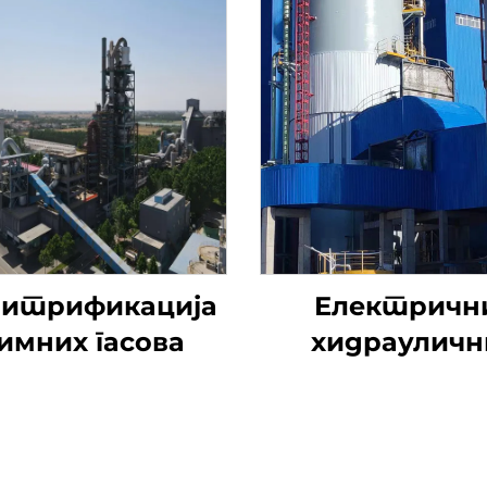
итрификација
Електричн
имних гасова
хидрауличн
утични вен