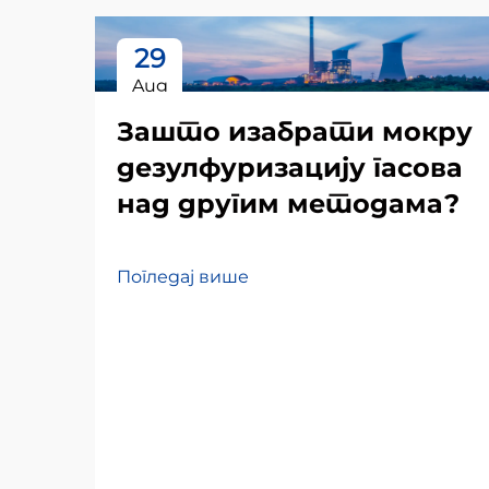
29
Aug
Зашто изабрати мокру
дезулфуризацију гасова
над другим методама?
Погледај више