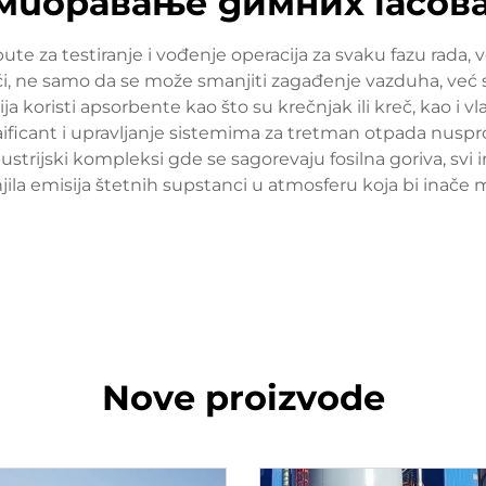
мпоравање димних гасов
 za testiranje i vođenje operacija za svaku fazu rada, ve
, ne samo da se može smanjiti zagađenje vazduha, već s
ija koristi apsorbente kao što su krečnjak ili kreč, kao i v
aificant i upravljanje sistemima za tretman otpada nuspr
 industrijski kompleksi gde se sagorevaju fosilna goriva, s
jila emisija štetnih supstanci u atmosferu koja bi inače 
Nove proizvode