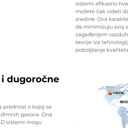
sistemi efikasno hva
možete čak videti da
sredine. Ova karakter
da minimizuju svoj e
zagađenjem vazduha
teorije iza tehnolog
poboljšanje kvalitet
 i dugoročne
 prednost o kojoj se
ji dimnih gasova. Ona
FGD sistemi mogu