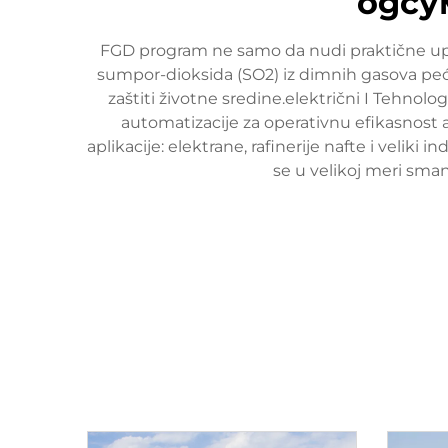
одсу
FGD program ne samo da nudi praktične upute
sumpor-dioksida (SO2) iz dimnih gasova peći
zaštiti životne sredine.električni I Tehnolog
automatizacije za operativnu efikasnost 
aplikacije: elektrane, rafinerije nafte i veliki
se u velikoj meri sman