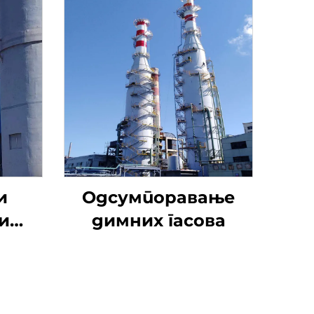
и
Одсумпоравање
и
димних гасова
тил