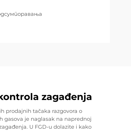
 одсумпоравања
kontrola zagađenja
ih prodajnih tačaka razgovora o
nih gasova je naglasak na naprednoj
 zagađenja. U FGD-u dolazite i kako