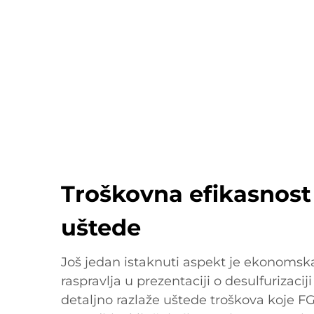
Troškovna efikasnost
uštede
Još jedan istaknuti aspekt je ekonomska
raspravlja u prezentaciji o desulfurizaci
detaljno razlaže uštede troškova koje 