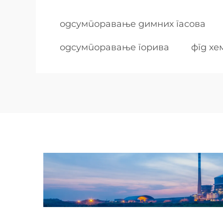
одсумпоравање димних гасова
одсумпоравање горива
фгд хе