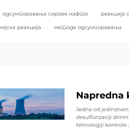
одсумпоравање сирове нафте
реакција
мијска реакција
методе одсумпоравања
Napredna 
Jedna od jedinstven
desulfurizaciji dim
tehnologiji kontrole