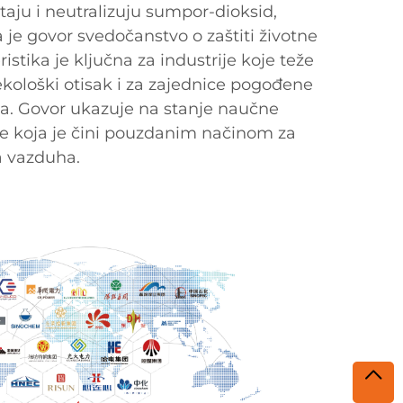
taju i neutralizuju sumpor-dioksid,
 je govor svedočanstvo o zaštiti životne
istika je ključna za industrije koje teže
kološki otisak i za zajednice pogođene
. Govor ukazuje na stanje naučne
ije koja je čini pouzdanim načinom za
a vazduha.