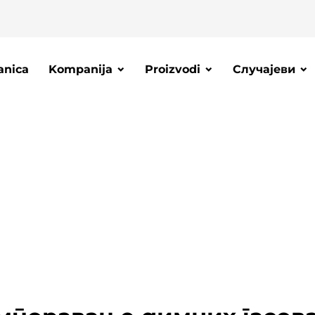
anica
Kompanija
Proizvodi
Случајеви