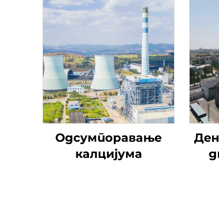
Одсумпоравање
Ден
калцијума
д