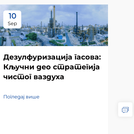
10
1
Sep
Se
Дезулфуризација гасова:
Кључни део стратегија
чистог ваздуха
Погледај више
Ka
des