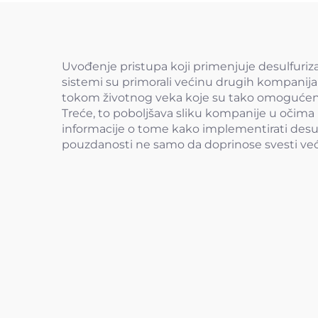
Uvođenje pristupa koji primenjuje desulfuriza
sistemi su primorali većinu drugih kompanija
tokom životnog veka koje su tako omogućene 
Treće, to poboljšava sliku kompanije u očima r
informacije o tome kako implementirati desulf
pouzdanosti ne samo da doprinose svesti već i i