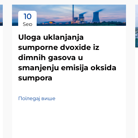
10
Sep
Uloga uklanjanja
sumporne dvoxide iz
dimnih gasova u
smanjenju emisija oksida
sumpora
Погледај више