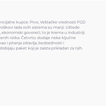
tencijalne kupce. Prvo, Veštačke vrednosti FGD
roškovi rada ovih sistema su manji. Uštede
konomski govoreći, to je krema u industriji.
enih rizika. Četvrto, dodaje neke ključne
o i pitanja zdravlja, bezbednosti i
bijaju paket koji je zaista prikladan za njih.