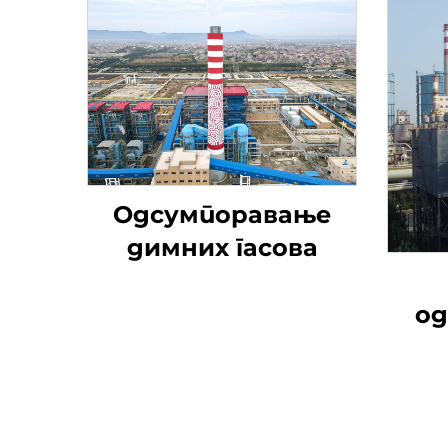
Одсумпоравање
димних гасова
од