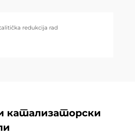
talitička redukcija rad
и катализаторски
ли