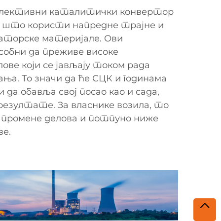
селективни каталитички конвертор
е што користи напредне трајне и
аторске материјале. Ови
собни да преживе високе
ве који се јављају током рада
ања. То значи да ће СЦК и годинама
да обавља свој посао као и сада,
резултате. За власнике возила, то
 промене делова и потпуно ниже
ве.