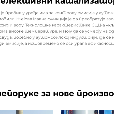
селективни катализато
 пробив у уређајима за контролу емисија у аут
обили. Његова главна функција је да преобразује азо
оксид и воду. Технолошке карактеристике СЦЦ-а ук
еома високе температуре, и могу да се усмерју на 
вуда, посебно у аутомобилској индустрији, где се
и емисије, а истовремено се осигурала ефикаснос
епоруке за нове произв