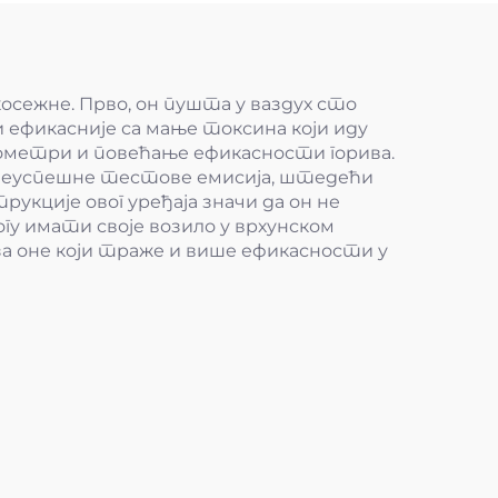
осежне. Прво, он пушта у ваздух сто
ефикасније са мање токсина који иду
лометри и повећање ефикасности горива.
 неуспешне тестове емисија, штедећи
укције овог уређаја значи да он не
огу имати своје возило у врхунском
а оне који траже и више ефикасности у