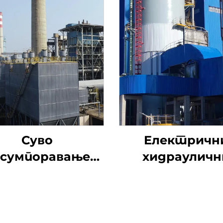
Суво
Електричн
сумпоравање
хидрауличн
натријумом
утични вен