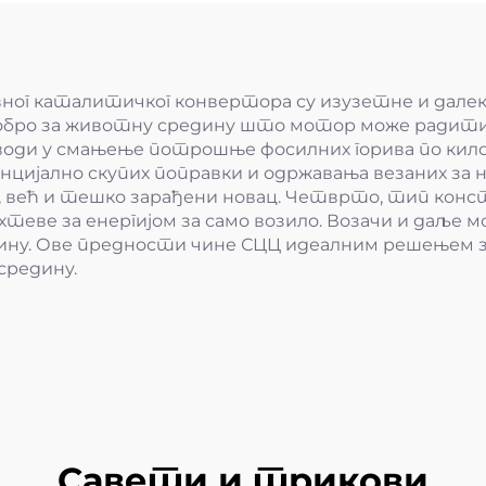
ног каталитичког конвертора су изузетне и далек
добро за животну средину што мотор може радити 
реводи у смањење потрошње фосилних горива по ки
нцијално скупих поправки и одржавања везаних за
н, већ и тешко зарађени новац. Четврто, тип констр
теве за енергијом за само возило. Возачи и даље м
зину. Ове предности чине СЦЦ идеалним решењем з
средину.
Савети и трикови