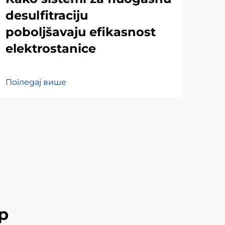
desulfitraciju
су
poboljšavaju efikasnost
де
elektrostanice
ди
Погледај више
Пог
р