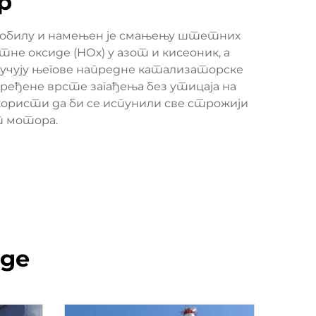
р
омобилу и намењен је смањењу штетних
тне оксиде (НОх) у азот и кисеоник, а
ључују његове напредне катализаторске
одређене врсте загађења без утицаја на
 користи да би се испунили све строжији
т мотора.
оде