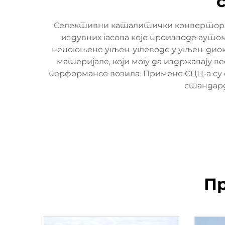
Селективни каталитички конвертор је
издувних гасова које производе аутом
непогоњене угљен-углеводе у угљен-ди
материјале, који могу да издржавају в
перформансе возила. Примене СЦЦ-а су с
стандард
Пр