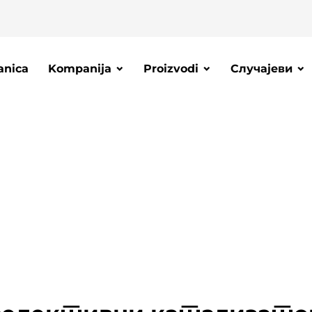
anica
Kompanija
Proizvodi
Случајеви