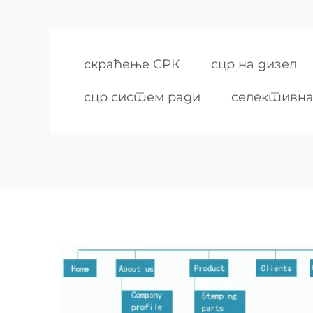
скраћење СРК
сцр на дизел
сцр систем ради
селективна