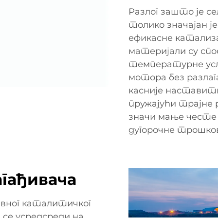
Разлог зашто је 
толико значајан ј
ефикасне катализ
материјали су спо
температурне усло
мотора без разлаг
касније наставити 
пружајући трајне 
значи мање честе
дугорочне трошко
гађивача
вног каталитичког
 се усредсреди на