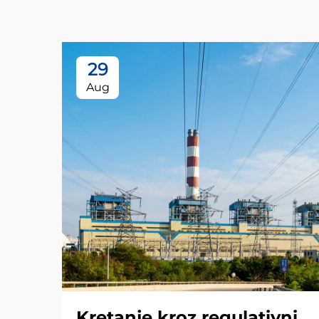
29
Aug
Kretanje kroz regulativni