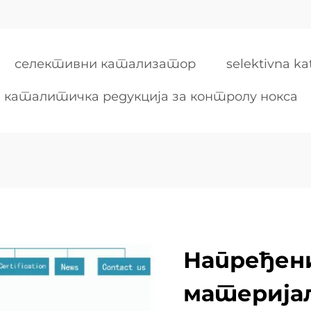
селективни катализатор
selektivna ka
 каталитичка редукција за контролу нокса
Напређен
материја