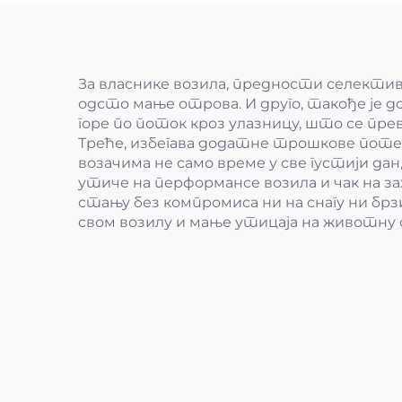
За власнике возила, предности селектив
одсто мање отрова. И друго, такође је 
горе по поток кроз улазницу, што се п
Треће, избегава додатне трошкове поте
возачима не само време у све густији да
утиче на перформансе возила и чак на зах
стању без компромиса ни на снагу ни бр
свом возилу и мање утицаја на животну 