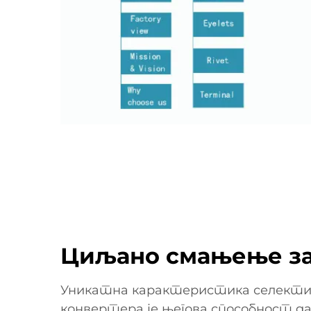
Циљано смањење за
Уникатна карактеристика селекти
конвертера је његова способност да