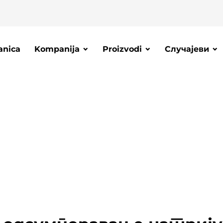
anica
Kompanija
Proizvodi
Случајеви