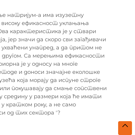
ње натријум-а има изузетну
високу ефикасност уклањања
Ова карактеристика је у ствари
, јер значи да скоро сви загађивачи
 ухваћени унапред, а да притом не
е другом. Са мерењима ефикасности
риорна је у односу на многе
тоде и доноси значајне еколошке
зећа која морају да испуне строге
или покушавају да смање сопствени
 средину у размери која ће имати
 кратком року, а не само
и од тих сектора '?