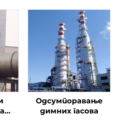
и
Одсумпоравање
а
димних гасова
ање
нтил