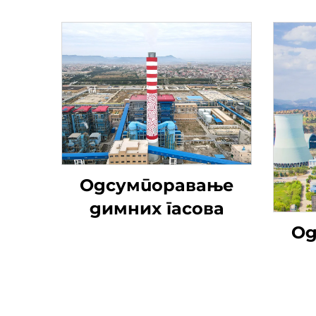
Одсумпоравање
димних гасова
Од