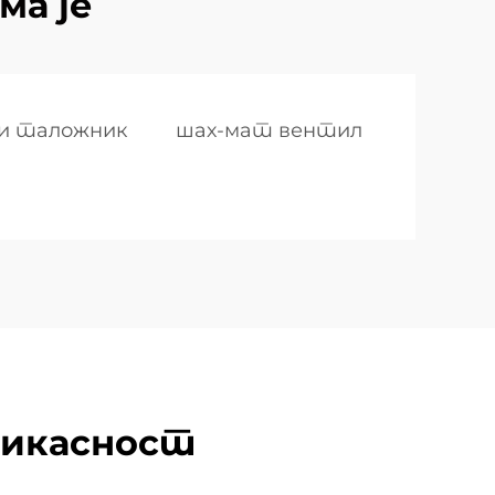
ма је
и таложник
шах-мат вентил
фикасност