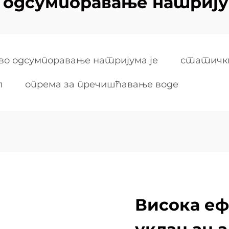
 одсумпоравање натрију
во одсумпоравање натријума је
статичк
л
опрема за пречишћавање воде
Висока е