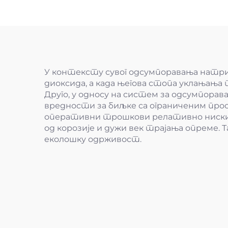
У контексту сувог одсумпоравања натрију
диоксида, а када његова стопа уклањања п
Друго, у односу на систем за одсумпорав
вредности за биљке са ограниченим прос
оперативни трошкови релативно ниски. 
од корозије и дужи век трајања опреме. 
еколошку одрживост.