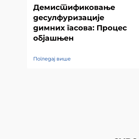
Демистификовање
десулфуризације
димних гасова: Процес
објашњен
Погледај више