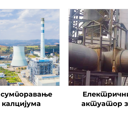
сумпоравање
Електричн
калцијума
актуатор з
одсумпорав
димоводни ве