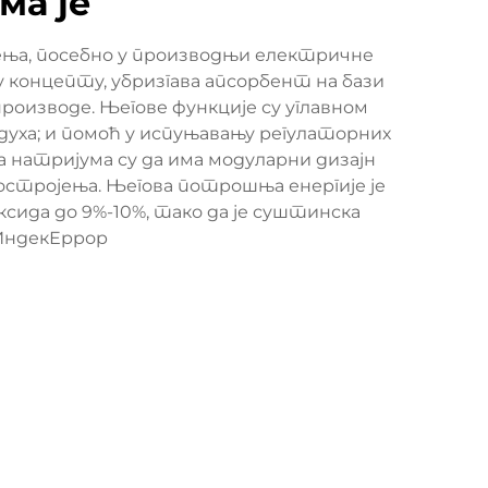
ма је
ења, посебно у производњи електричне
 концепту, убризгава апсорбент на бази
производе. Његове функције су углавном
уха; и помоћ у испуњавању регулаторних
 натријума су да има модуларни дизајн
остројења. Његова потрошња енергије је
сида до 9%-10%, тако да је суштинска
ИндекЕррор