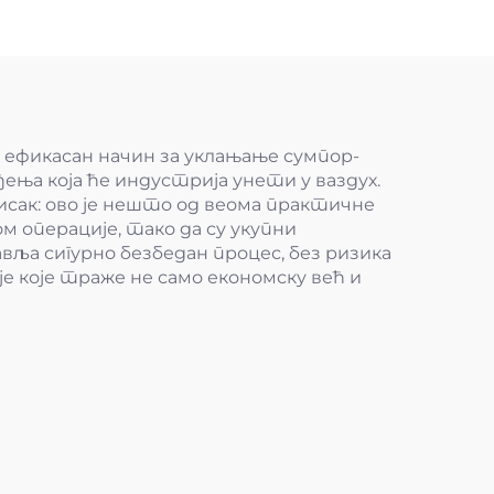
е ефикасан начин за уклањање сумпор-
ђења која ће индустрија унети у ваздух.
исак: ово је нешто од веома практичне
 операције, тако да су укупни
а сигурно безбедан процес, без ризика
је које траже не само економску већ и