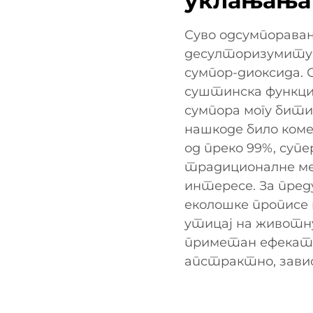
уклањања
Суво одсумпорава
десулторизумиту 
сумпор-диоксида. 
суштинска функција
сумпора могу бити
нашкоде било ком
од преко 99%, супе
традиционалне ме
интересе. За преду
еколошке прописе 
утицај на животну
приметан ефекат у
апстрактно, завис