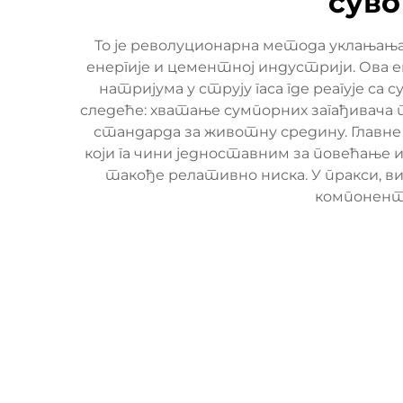
суво
То је револуционарна метода уклањањ
енергије и цементној индустрији. Ова 
натријума у струју гаса где реагује с
следеће: хватање сумпорних загађивача
стандарда за животну средину. Главне
који га чини једноставним за повећање
такође релативно ниска. У пракси, в
компонент