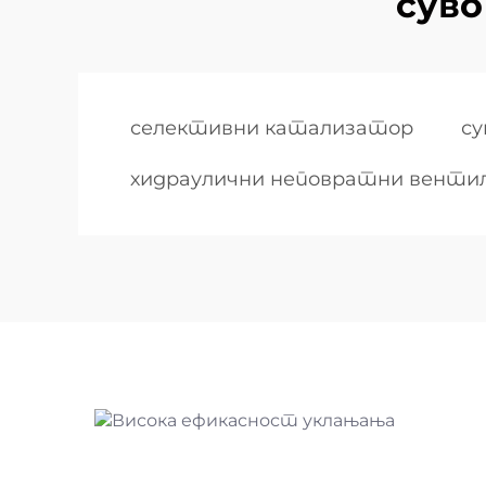
суво
селективни катализатор
су
хидраулични неповратни венти