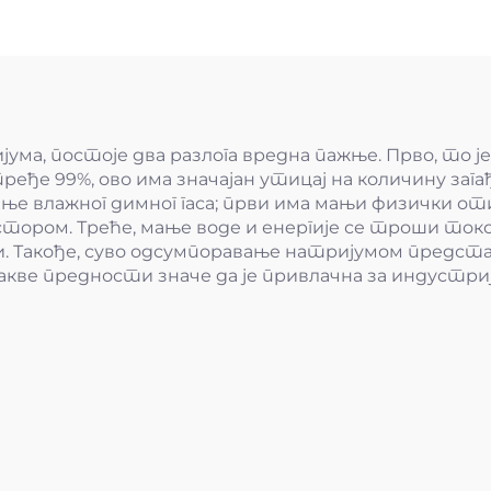
ма, постоје два разлога вредна пажње. Прво, то ј
ређе 99%, ово има значајан утицај на количину зага
ање влажног димног гаса; први има мањи физички от
тором. Треће, мање воде и енергије се троши током
Такође, суво одсумпоравање натријумом представљ
Такве предности значе да је привлачна за индустри