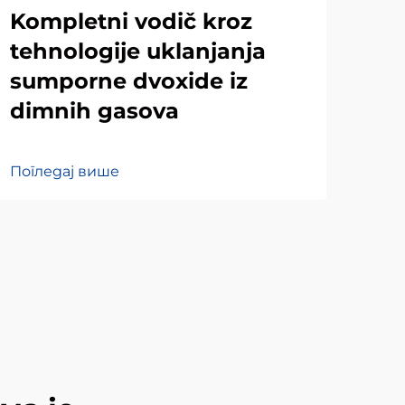
Kompletni vodič kroz
Bu
tehnologije uklanjanja
su
sumporne dvoxide iz
di
dimnih gasova
tr
Погледај више
Пог