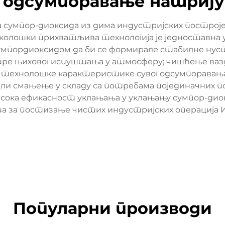
 одсумпоравање натрију
а сумпор-диоксида из дима индустријских построј
еколошки прихватљива технологија је једноставна у
а сумпордиоксидом да би се формирале стабилне нус
 пре њиховог испуштања у атмосферу; чишћење вазд
 технолошке карактеристике сувог одсумпоравања
 или смањење у складу са потребама појединачних п
исока ефикасност уклањања у уклањању сумпор-диок
а за постизање чистих индустријских операција 
Популарни производи