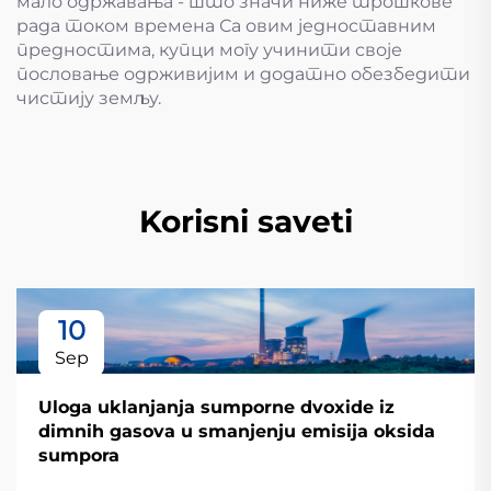
мало одржавања - што значи ниже трошкове
рада током времена Са овим једноставним
предностима, купци могу учинити своје
пословање одрживијим и додатно обезбедити
чистију земљу.
Korisni saveti
10
Sep
Uloga uklanjanja sumporne dvoxide iz
dimnih gasova u smanjenju emisija oksida
sumpora