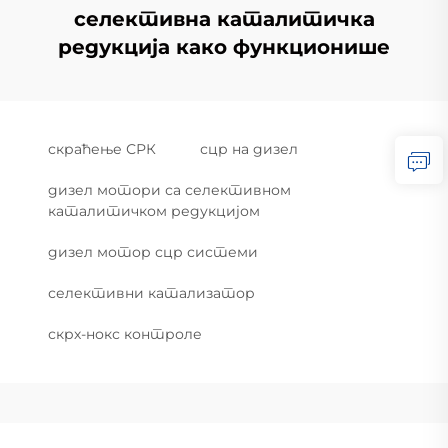
селективна каталитичка
редукција како функционише
скраћење СРК
сцр на дизел
дизел мотори са селективном
каталитичком редукцијом
дизел мотор сцр системи
селективни катализатор
скрх-нокс контроле