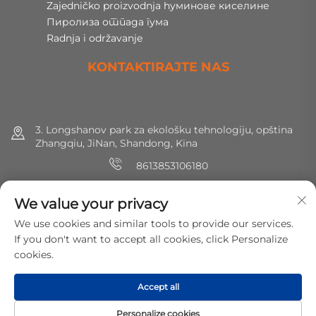
Zajedničko proizvodnja hуминове киселине
Пиролиза отпада гума
Radnja i održavanje
KONTAKTIRAJTE NAS
3. Longshanov park za ekološku tehnologiju, opština
Zhangqiu, JiNan, Shandong, Kina
8613853106180
+86 (0) 531 8891 0288
We value your privacy
[email protected]
We use cookies and similar tools to provide our services.
If you don't want to accept all cookies, click Personalize
cookies.
Copyright © 2025 MirShine Environmental Protection
Technology Co., Ltd. Sva prava zadržana.
Политика
Accept all
приватности
Personalize cookies