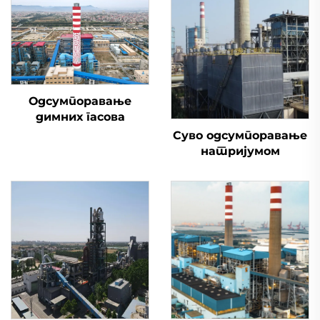
Одсумпоравање
димних гасова
Суво одсумпоравање
натријумом