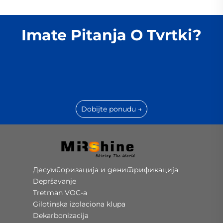
Imate Pitanja O Tvrtki?
Dobijte ponudu →
Десумпоризација и денитрификација
Depršavanje
Tretman VOC-a
Gilotinska izolaciona klupa
Dekarbonizacija