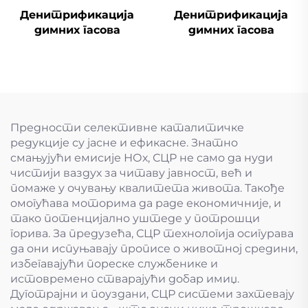
Денитрификација
Денитрификација
димних гасова
димних гасова
Предности селективне каталитичке
редукције су јасне и ефикасне. Знатно
смањујући емисије НОх, СЦР не само да нуди
чистији ваздух за читаву јавност, већ и
помаже у очувању квалитета живота. Такође
омогућава моторима да раде економичније, и
тако потенцијално уштеде у потрошци
горива. За предузећа, СЦР технологија осигурава
да они испуњавају прописе о животној средини,
избегавајући пореске службенике и
истовремено стварајући добар имиџ.
Дуготрајни и поуздани, СЦР системи захтевају