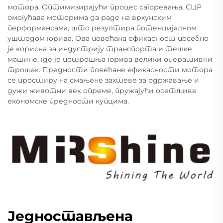
мотора. Оптимизирајући процес сагоревања, СЦР
омогућава моторима да раде на врхунским
перформансама, што резултира потенцијалном
уштедом горива. Ова повећана ефикасност посебно
је корисна за индустрију транспорта и тешке
машине, где је потрошња горива велики оперативни
трошак. Предности повећане ефикасности мотора
се простиру на смањене захтеве за одржавање и
дужи животни век опреме, пружајући осетљиве
економске предности купцима.
Једностављена