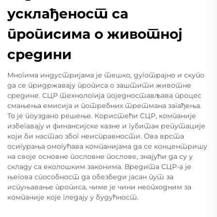
усклађеност са
прописима о животној
средини
Многима индустријама је тешко, дуготрајно и скупо
да се придржавају прописа о заштити животне
средине. СЦР технологија поједностављава процес
смањења емисија и потребних третмана загађења.
То је поуздано решење. Користећи СЦР, компаније
избегавају и финансијске казне и губитак репутације
који би настао због неисправности. Ова врста
осигурања омогућава компанијама да се концентришу
на своје основне пословне послове, знајући да су у
складу са еколошким законима. Вредита СЦР-а је
његова способност да обезбеди јасан пут за
испуњавање прописа, чиме је чини неопходним за
компаније које гледају у будућност.