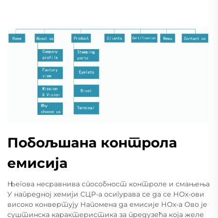
Побољшана контрола
емисија
Његова несравнива способност контроле и смањења
У напредној хемији СЦР-а осигурава се да се НОх-ови
високо конвертују Напомена да емисије НОх-а Ово је
суштинска карактеристика за предузећа која желе