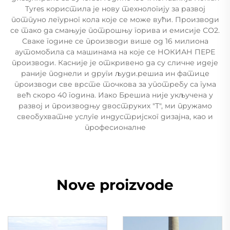
Tyres користила је нову технологију за развој
потпуно легурног кола које се може вући. Производи
се тако да смањује потрошњу горива и емисије СО2.
Сваке године се производи више од 16 милиона
аутомобила са машинама на које се НОКИАН ПЕРЕ
производи. Касније је откривено да су сличне идеје
раније поднели и други људи.решиа ин фатице
производи све врсте точкова за употребу са гума
већ скоро 40 година. Иако Брешиа није укључена у
развој и производњу двоструких "Т", ми пружамо
свеобухватне услуге индустријског дизајна, као и
професионалне
Nove proizvode