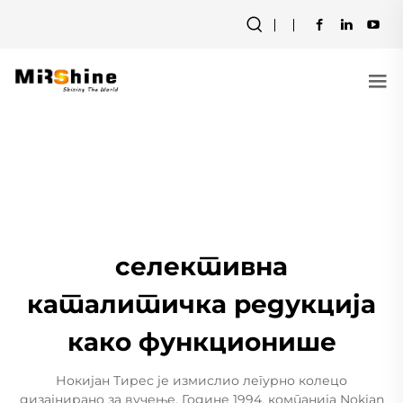
селективна
каталитичка редукција
како функционише
Нокијан Тирес је измислио легурно колецо
дизајнирано за вучење. Године 1994. компанија Nokian