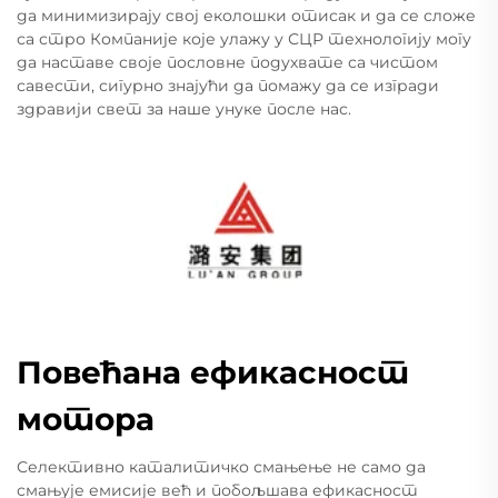
да минимизирају свој еколошки отисак и да се сложе
са стро Компаније које улажу у СЦР технологију могу
да наставе своје пословне подухвате са чистом
савести, сигурно знајући да помажу да се изгради
здравији свет за наше унуке после нас.
Повећана ефикасност
мотора
Селективно каталитичко смањење не само да
смањује емисије већ и побољшава ефикасност