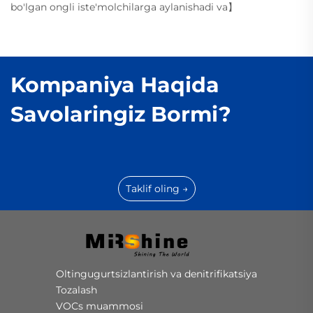
bo'lgan ongli iste'molchilarga aylanishadi va】
Kompaniya Haqida
Savolaringiz Bormi?
Taklif oling →
Oltingugurtsizlantirish va denitrifikatsiya
Tozalash
VOCs muammosi