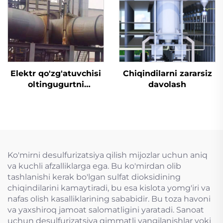
Elektr qo'zg'atuvchisi
Chiqindilarni zararsiz
oltingugurtni
davolash
yo'qotish uchun
mo'ljallangan tiqin
valfi
Ko'mirni desulfurizatsiya qilish mijozlar uchun aniq
va kuchli afzalliklarga ega. Bu ko'mirdan olib
tashlanishi kerak bo'lgan sulfat dioksidining
chiqindilarini kamaytiradi, bu esa kislota yomg'iri va
nafas olish kasalliklarining sababidir. Bu toza havoni
va yaxshiroq jamoat salomatligini yaratadi. Sanoat
uchun desulfurizatsiya qimmatli yangilanishlar yoki