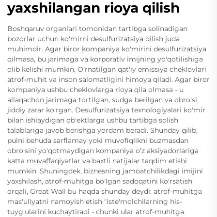
yaxshilangan rioya qilish
Boshqaruv organlari tomonidan tartibga solinadigan
bozorlar uchun ko'mirni desulfurizatsiya qilish juda
muhimdir. Agar biror kompaniya ko'mirini desulfurizatsiya
qilmasa, bu jarimaga va korporativ imijning yo'qotilishiga
olib kelishi mumkin. O'rnatilgan qat'iy emissiya cheklovlari
atrof-muhit va inson salomatligini himoya qiladi. Agar biror
kompaniya ushbu cheklovlarga rioya qila olmasa - u
allaqachon jarimaga tortilgan, sudga berilgan va obro'si
jiddiy zarar ko'rgan. Desulfurizatsiya texnologiyalari ko'mir
bilan ishlaydigan ob'ektlarga ushbu tartibga solish
talablariga javob berishga yordam beradi. Shunday qilib,
pulni behuda sarflamay yoki muvofiqlikni buzmasdan
obro'sini yo'qotmaydigan kompaniya o'z aksiyadorlariga
katta muvaffaqiyatlar va baxtli natijalar taqdim etishi
mumkin. Shuningdek, biznesning jamoatchilikdagi imijini
yaxshilash, atrof-muhitga bo'lgan sadoqatini ko'rsatish
orqali, Great Wall bu haqda shunday deydi: atrof-muhitga
mas'uliyatni namoyish etish "iste'molchilarning his-
tuyg'ularini kuchaytiradi - chunki ular atrof-muhitga