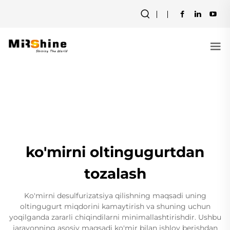
ko'mirni oltingugurtdan
tozalash
Ko'mirni desulfurizatsiya qilishning maqsadi uning
oltingugurt miqdorini kamaytirish va shuning uchun
yoqilganda zararli chiqindilarni minimallashtirishdir. Ushbu
jarayonning asosiy maqsadi ko'mir bilan ishlov berishdan