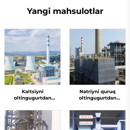
Yangi mahsulotlar
Kaltsiyni
Natriyni quruq
oltingugurtdan
oltingugurtdan
tozalash
tozalash