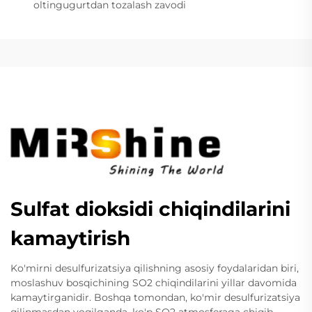
oltingugurtdan tozalash zavodi
Sulfat dioksidi chiqindilarini
kamaytirish
Ko'mirni desulfurizatsiya qilishning asosiy foydalaridan biri,
moslashuv bosqichining SO2 chiqindilarini yillar davomida
kamaytirganidir. Boshqa tomondan, ko'mir desulfurizatsiya