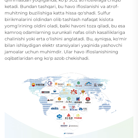
qilinmasdan yoqilganda, ko'p SO2 atmosferaga chiqib
ketadi. Bundan tashqari, bu havo ifloslanishi va atrof-
muhitning buzilishiga katta hissa qo'shadi. Sulfur
birikmalarini oldindan olib tashlash nafaqat kislota
yomg'irining oldini oladi, balki havoni toza qiladi, bu esa
kamroq odamlarning surunkali nafas olish kasalliklariga
chalinishi yoki erta o'lishini anglatadi. Bu, ayniqsa, ko'mir
bilan ishlaydigan elektr stansiyalari yaqinida yashovchi
jamoalar uchun muhimdir. Ular havo ifloslanishining
oqibatlaridan eng ko'p azob chekishadi.