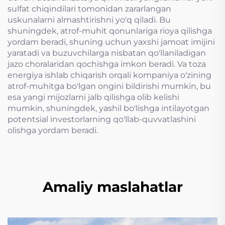
sulfat chiqindilari tomonidan zararlangan
uskunalarni almashtirishni yo'q qiladi. Bu
shuningdek, atrof-muhit qonunlariga rioya qilishga
yordam beradi, shuning uchun yaxshi jamoat imijini
yaratadi va buzuvchilarga nisbatan qo'llaniladigan
jazo choralaridan qochishga imkon beradi. Va toza
energiya ishlab chiqarish orqali kompaniya o'zining
atrof-muhitga bo'lgan ongini bildirishi mumkin, bu
esa yangi mijozlarni jalb qilishga olib kelishi
mumkin, shuningdek, yashil bo'lishga intilayotgan
potentsial investorlarning qo'llab-quvvatlashini
olishga yordam beradi.
Amaliy maslahatlar