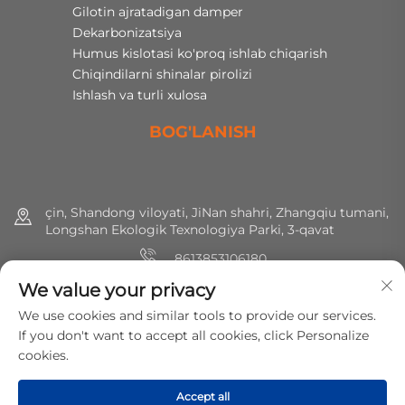
Gilotin ajratadigan damper
Dekarbonizatsiya
Humus kislotasi ko'proq ishlab chiqarish
Chiqindilarni shinalar pirolizi
Ishlash va turli xulosa
BOG'LANISH
çin, Shandong viloyati, JiNan shahri, Zhangqiu tumani,
Longshan Ekologik Texnologiya Parki, 3-qavat
8613853106180
We value your privacy
+86 (0) 531 8891 0288
We use cookies and similar tools to provide our services.
[email protected]
If you don't want to accept all cookies, click Personalize
cookies.
Huquqlar hammasi saqlangan © 2025 MirShine Environmental
Accept all
Protection Technology Co., Ltd.
Maxfiylik siyosati