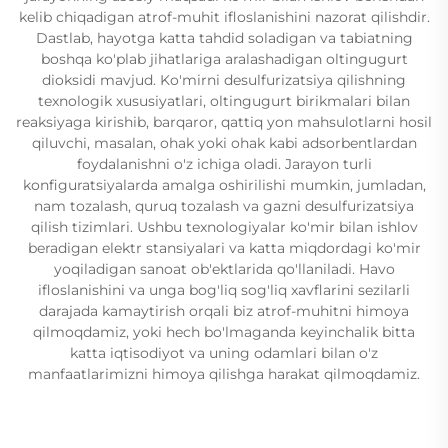
kelib chiqadigan atrof-muhit ifloslanishini nazorat qilishdir.
Dastlab, hayotga katta tahdid soladigan va tabiatning
boshqa ko'plab jihatlariga aralashadigan oltingugurt
dioksidi mavjud. Ko'mirni desulfurizatsiya qilishning
texnologik xususiyatlari, oltingugurt birikmalari bilan
reaksiyaga kirishib, barqaror, qattiq yon mahsulotlarni hosil
qiluvchi, masalan, ohak yoki ohak kabi adsorbentlardan
foydalanishni o'z ichiga oladi. Jarayon turli
konfiguratsiyalarda amalga oshirilishi mumkin, jumladan,
nam tozalash, quruq tozalash va gazni desulfurizatsiya
qilish tizimlari. Ushbu texnologiyalar ko'mir bilan ishlov
beradigan elektr stansiyalari va katta miqdordagi ko'mir
yoqiladigan sanoat ob'ektlarida qo'llaniladi. Havo
ifloslanishini va unga bog'liq sog'liq xavflarini sezilarli
darajada kamaytirish orqali biz atrof-muhitni himoya
qilmoqdamiz, yoki hech bo'lmaganda keyinchalik bitta
katta iqtisodiyot va uning odamlari bilan o'z
manfaatlarimizni himoya qilishga harakat qilmoqdamiz.