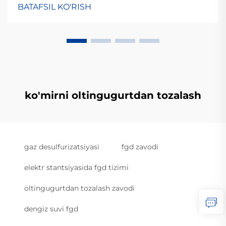
BATAFSIL KO'RISH
ko'mirni oltingugurtdan tozalash
gaz desulfurizatsiyasi
fgd zavodi
elektr stantsiyasida fgd tizimi
oltingugurtdan tozalash zavodi
dengiz suvi fgd