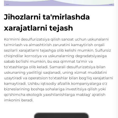
Jihozlarni ta'mirlashda
xarajatlarni tejash
Ko'mirni desulfurizatsiya qilish sanoat uchun uskunalarni
ta'mirlash va almashtirish zaruratini kamaytirish orqali
sezilarli xarajatlarni tejashga olib kelishi mumkin. Sulfursiz
chiqindilar korroziya va uskunalarning degradatsiyasiga
sabab bo'lishi mumkin, bu esa qimmat ta'mir va
to'xtashlarga olib keladi. Samarali desulfurizatsiya bilan
uskunaning yaxlitligi saqlanadi, uning xizmat muddatini
uzaytiradi va operatsion to'xtashlar bilan bog'liq xarajatlarni
kamaytiradi. Ushbu iqtisodiy afzallik kompaniyalarga o'z
bizneslarining boshqa sohalariga investitsiya qilish yoki
qo'shimcha ekologik yaxshilanishlarga mablag' ajratish
imkonini beradi.