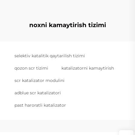
noxni kamaytirish tizimi
selektiv katalitik qaytarilish tizimi
qozon scr tizimi
katalizatorni kamaytirish
scr katalizator modulini
adblue scr katalizatori
past haroratli katalizator