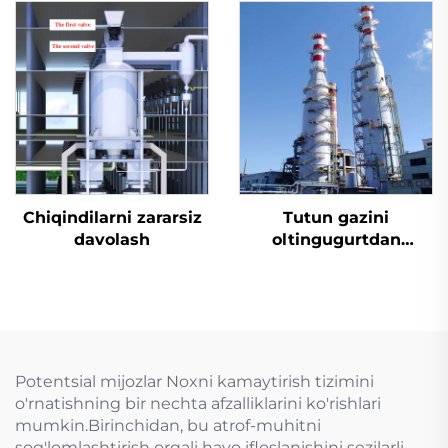
mo'ljallangan tiqin
valfi
Chiqindilarni zararsiz
Tutun gazini
davolash
oltingugurtdan
tozalash
Potentsial mijozlar Noxni kamaytirish tizimini
o'rnatishning bir nechta afzalliklarini ko'rishlari
mumkin.Birinchidan, bu atrof-muhitni
sog'lomlashtirish orqali havo ifloslanishini sezilarli