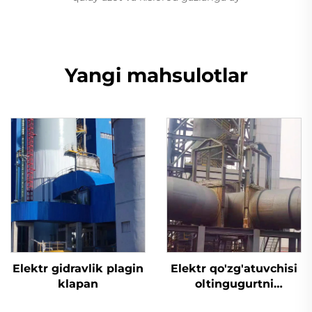
Yangi mahsulotlar
Elektr gidravlik plagin
Elektr qo'zg'atuvchisi
klapan
oltingugurtni
yo'qotish uchun