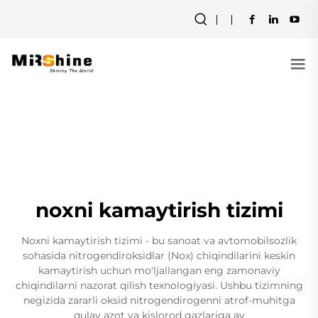
noxni kamaytirish tizimi
Noxni kamaytirish tizimi - bu sanoat va avtomobilsozlik
sohasida nitrogendiroksidlar (Nox) chiqindilarini keskin
kamaytirish uchun mo'ljallangan eng zamonaviy
chiqindilarni nazorat qilish texnologiyasi. Ushbu tizimning
negizida zararli oksid nitrogendirogenni atrof-muhitga
qulay azot va kislorod gazlariga ay