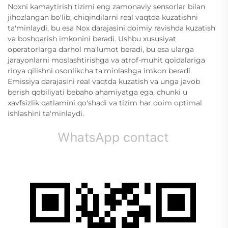
Noxni kamaytirish tizimi eng zamonaviy sensorlar bilan
jihozlangan bo'lib, chiqindilarni real vaqtda kuzatishni
ta'minlaydi, bu esa Nox darajasini doimiy ravishda kuzatish
va boshqarish imkonini beradi. Ushbu xususiyat
operatorlarga darhol ma'lumot beradi, bu esa ularga
jarayonlarni moslashtirishga va atrof-muhit qoidalariga
rioya qilishni osonlikcha ta'minlashga imkon beradi.
Emissiya darajasini real vaqtda kuzatish va unga javob
berish qobiliyati bebaho ahamiyatga ega, chunki u
xavfsizlik qatlamini qo'shadi va tizim har doim optimal
ishlashini ta'minlaydi.