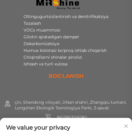
Oltingugurtsizlantirish va denitrifikatsiya
Tozalash
VOCs muammosi
Gilotin ajratadigan damper
Dekarbonizatsiya
Humus kislotasi ko'proq ishlab chiqarish
Chiqindilarni shinalar pirolizi
Ishlash va turli xulosa
BOG'LANISH
çin, Shandong viloyati, JiNan shahri, Zhangqiu tumani,
Longshan Ekologik Texnologiya Parki, 3-qavat
8613853106180
We value your privacy
+86 (0) 531 8891 0288