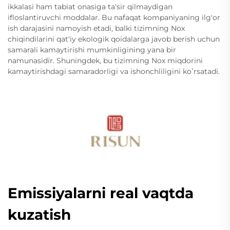
ikkalasi ham tabiat onasiga ta'sir qilmaydigan
ifloslantiruvchi moddalar. Bu nafaqat kompaniyaning ilg'or
ish darajasini namoyish etadi, balki tizimning Nox
chiqindilarini qat'iy ekologik qoidalarga javob berish uchun
samarali kamaytirishi mumkinligining yana bir
namunasidir. Shuningdek, bu tizimning Nox miqdorini
kamaytirishdagi samaradorligi va ishonchliligini koʻrsatadi.
Emissiyalarni real vaqtda
kuzatish