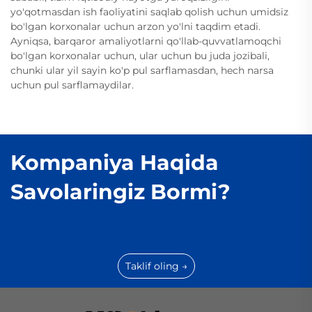
yo'qotmasdan ish faoliyatini saqlab qolish uchun umidsiz
bo'lgan korxonalar uchun arzon yo'lni taqdim etadi.
Ayniqsa, barqaror amaliyotlarni qo'llab-quvvatlamoqchi
bo'lgan korxonalar uchun, ular uchun bu juda jozibali,
chunki ular yil sayin ko'p pul sarflamasdan, hech narsa
uchun pul sarflamaydilar.
Kompaniya Haqida
Savolaringiz Bormi?
Taklif oling →