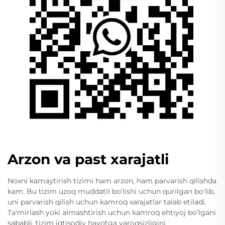
Arzon va past xarajatli
Noxni kamaytirish tizimi ham arzon, ham parvarish qilishda
kam. Bu tizim uzoq muddatli bo'lishi uchun qurilgan bo'lib,
uni parvarish qilish uchun kamroq xarajatlar talab etiladi.
Ta'mirlash yoki almashtirish uchun kamroq ehtiyoj bo'lgani
sababli, tizim iqtisodiy hayotga yaroqsizligini