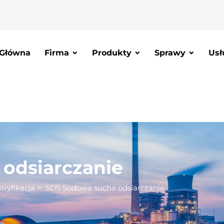
 Główna
Firma
Produkty
Sprawy
Usł
odsiarczanie
tryfikacja
>
SDS Sodowa sucha odsiarczanie