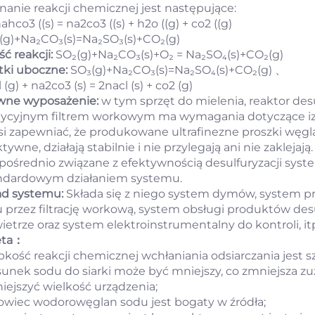
nanie reakcji chemicznej jest następujące:
nahco3 ((s) = na2co3 ((s) + h2o ((g) + co2 ((g)
(g)+Na₂CO₃(s)=Na₂SO₃(s)+CO₂(g)
ść reakcji:
SO₂(g)+Na₂CO₃(s)+O₂ = Na₂SO₄(s)+CO₂(g)
tki uboczne:
SO₃(g)+Na₂CO₃(s)=Na₂SO₄(s)+CO₂(g) 、
 (g) + na2co3 (s) = 2nacl (s) + co2 (g)
wne wyposażenie:
w tym sprzęt do mielenia, reaktor des
dycyjnym filtrem workowym ma wymagania dotyczące izol
i zapewniać, że produkowane ultrafinezne proszki węg
tywne, działają stabilnie i nie przylegają ani nie zaklejaj
pośrednio związane z efektywnością desulfuryzacji syst
ndardowym działaniem systemu.
ad systemu:
Składa się z niego system dymów, system pr
u przez filtrację workową, system obsługi produktów de
ietrze oraz system elektroinstrumentalny do kontroli, it
eta：
bkość reakcji chemicznej wchłaniania odsiarczania jest s
sunek sodu do siarki może być mniejszy, co zmniejsza zuży
iejszyć wielkość urządzenia;
owiec wodorowęglan sodu jest bogaty w źródła;