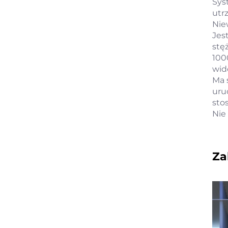
Sys
utr
Nie
Jes
stę
100
wid
Ma 
uru
sto
Nie
Za