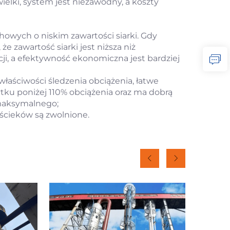
ielki, system jest niezawodny, a koszty
owych o niskim zawartości siarki. Gdy
 zawartość siarki jest niższa niż
i, a efektywność ekonomiczna jest bardziej
łaściwości śledzenia obciążenia, łatwe
ku poniżej 110% obciążenia oraz ma dobrą
 maksymalnego;
 ścieków są zwolnione.