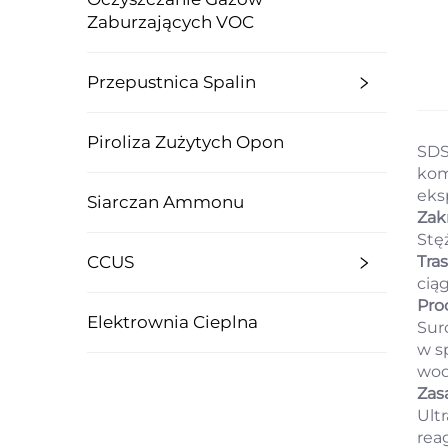
Zaburzających VOC
Przepustnica Spalin
Piroliza Zużytych Opon
SDS
kom
eksp
Siarczan Ammonu
Zak
Stę
CCUS
Tra
cią
Pro
Elektrownia Cieplna
Sur
w s
wod
Zasa
Ult
rea