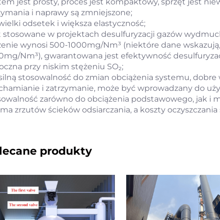
tem jest prosty, proces jest kompaktowy, sprzęt jest niew
zymania i naprawy są zmniejszone;
wielki odsetek i większa elastyczność;
t stosowane w projektach desulfuryzacji gazów wydmuch
żenie wynosi 500-1000mg/Nm³ (niektóre dane wskazują, że
0mg/Nm³), gwarantowana jest efektywność desulfuryzacj
oczna przy niskim stężeniu SO₂;
silną stosowalność do zmian obciążenia systemu, dobre w
chamianie i zatrzymanie, może być wprowadzany do użyt
sowalność zarówno do obciążenia podstawowego, jak i
 ma zrzutów ścieków odsiarczania, a koszty oczyszczania
lecane produkty