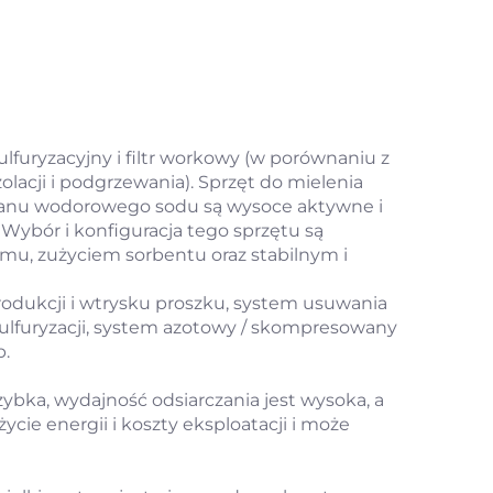
ulfuryzacyjny i filtr workowy (w porównaniu z
acji i podgrzewania). Sprzęt do mielenia
lanu wodorowego sodu są wysoce aktywne i
ą. Wybór i konfiguracja tego sprzętu są
emu, zużyciem sorbentu oraz stabilnym i
odukcji i wtrysku proszku, system usuwania
sulfuryzacji, system azotowy / skompresowany
p.
zybka, wydajność odsiarczania jest wysoka, a
cie energii i koszty eksploatacji i może