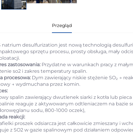
Przegląd
 natrium desulfurization jest nową technologią desulfur
paktowego sprzętu procesu, prosty obsługa, mały odcisk,
loatacji.
res zastosowania:
Przydatne w warunkach pracy z mały
żenie so2 i zakres temperatury spalin.
sa procesowa:
Dym zawierający niskie stężenie SO₂ → reakt
gowy → wydmuchana przez komin.
ces:
owy spalin zawierający dwutlenek siarki z kotła lub pieca
palinie reaguje z aktywowanym odtleniaczem na bazie so
orowęglanu sodu, 800-1000 oczek),
da reakcji:
rafielki proszek odsiarcza jest całkowicie zmieszany i w
guje z SO2 w gazie spalinowym pod działaniem odpowie