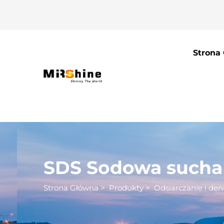
Strona
SDS Sodowa sucha 
Strona Główna
>
Produkty
>
Odsiarczanie i deni