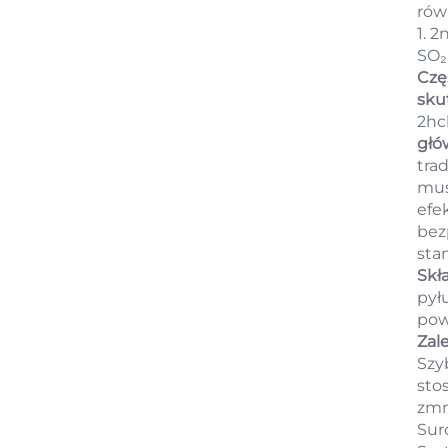
rów
1. 2
SO₂
Czę
sku
2hcl
głó
tra
mus
efek
bez
sta
Skł
pył
pow
Zal
Szy
sto
zmn
Sur