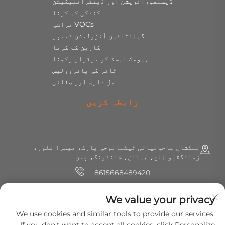
ڈیسلفورائزیشن اور ڈینٹرائفیکیشن
گندگی کم کرنا
VOCs تراشی
گیلنٹائین آئزولیشن ڈیمپر
کاربن کم کرنا
ہیومک ایسڈ کو برقرار رکھنا
ٹائر کی پائروولیس
عمل داری اور صفائی
رابطہ کریں
لنگشان ماحولیاتی ٹیکنالوجی پارک، تیسرا فلور،
زھانگقیو ضلع، جینان، شانڈونگ، چین
8615668489420
+86 (0) 531 8891 0288
We value your privacy
[email protected]
We use cookies and similar tools to provide our services.