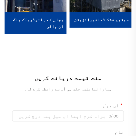
سوڈیم خشک ڈسلفورائزیشن
بجلی کے ہائیڈرولک پلگ
ان والو
مفت قیمت دریافت کریں
ہمارا نمائندہ جلد ہی آپ سے رابطہ کرے گا۔
ای میل
0/100
نام