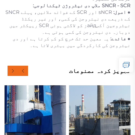
SNCR - SCR ملاپ دی نیٹروژن ٹیکنالوجی:
●
اصول:
sNCR اور SCR کے فوائد ملائیں، پہلے SNCR
کے ذریعے دی نیتروجن کی کمی، اور غیر ریکٹڈ
نیٹروجین آکسайдز کو لاگتی ہوئی SCR رییکٹر میں
دوبارہ دی نیتروجن کی کمی ہوتی ہے۔
●
فائدے:
یہ معین حد تک خرچ کو کم کرتا ہے اور دی
نیتروجن کی کارکردگی میں بہتری لاتا ہے۔
تجویز کردہ مصنوعات