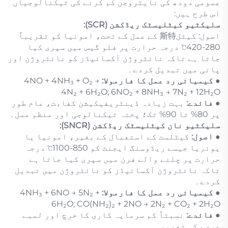
عمومی دودھ کی نایٹروجن کم کرنے کی ٹیکنالوجیاں
اس طرح ہیں:
سلیکٹیو کیٹلیسٹک ریڈکشن (SCR):
اصول: کیٹل斯特 کے عمل کے تحت، امونیا کو تقریباً
280-420℃ درجہ حرارت پر فلو گیس میں سپری کیا
جاتا ہے تاکہ نائٹروژن آکسائیڈز کو نائٹروژن اور
پانی میں تبدیل کردے۔
●
کیمیائی رد عمل کا فارمولا:
4NO + 4NH₃ + O₂ →
4N₂ + 6H₂O; 6NO₂ + 8NH₃ → 7N₂ + 12H₂O
●
فائدے:
بہت زیادہ ڈینٹریفیکیشن کفاءت، عام طور
پر 80% تا 90% تک؛ پختہ ٹیکنالوجی اور منظم عمل۔
سلیکٹیو نان کیٹلیسٹک ریڈکشن (SNCR):
●
اصول:
کیٹلست کے استعمال کے بغیر، امونیا یا
یوئریا جیسے ریڈوسنگ ایجنٹ کو 850-1100℃ درجہ
حرارت پر چلنے والے فرن میں سپری کیا جاتا ہے
تاکہ نائٹروژن آکسائیڈز کو نائٹروژن میں تبدیل
کردے۔
●
کیمیائی رد عمل کا فارمولا:
4NH₃ + 6NO → 5N₂ +
6H₂O; CO(NH₂)₂ + 2NO → 2N₂ + CO₂ + 2H₂O
●
فائدے:
نسبتاً کم سرمایہ کاری کا خرچ اور لمبے
عرصے کی تعمیر۔