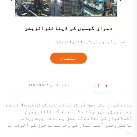
دھواں گیسوں کی ڈینائٹرائزیشن
دھواں گیسوں کی ڈینائٹرائزیشن
استفسار
جائزہ
متعلقہ پrouducts
دودھ کی نایٹروجن کم کرنے کے لئے کوئل کے جلا نے کے
بعد بویژر میں جلا نے کے دودھ کے نائٹروجین
آکسائیڈز کو ہٹانے کا عمل ہے تاکہ بہت زیادہ
نائٹروجین آکسائیڈز کی وجہ سے ماحول کو آلودہ نہ
ہو