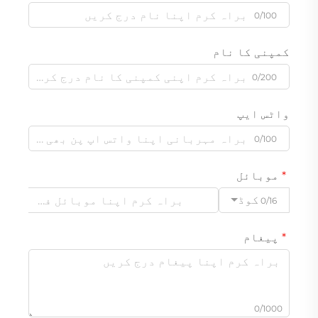
0/100
کمپنی کا نام
0/200
واٹس ایپ
0/100
موبائل
کوڈ
0/16
پیغام
0/1000