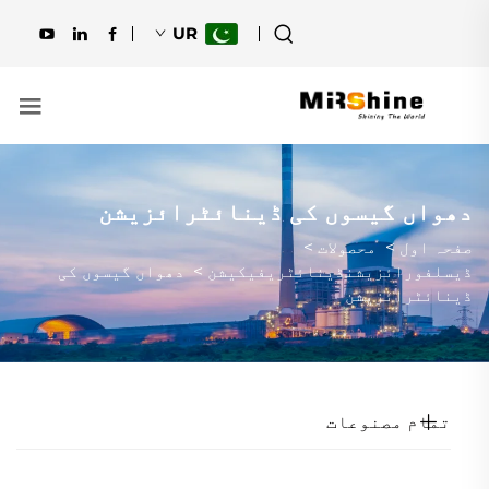
UR
دھواں گیسوں کی ڈینائٹرائزیشن
صفحہ اول
>
محصولات
>
ڈیسلفورائزیشنڈینائٹریفیکیشن
>
دھواں گیسوں کی
ڈینائٹرائزیشن
تمام مصنوعات