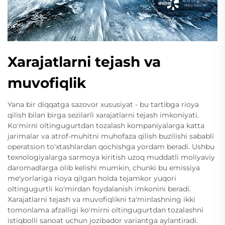
Xarajatlarni tejash va
muvofiqlik
Yana bir diqqatga sazovor xususiyat - bu tartibga rioya
qilish bilan birga sezilarli xarajatlarni tejash imkoniyati.
Ko'mirni oltingugurtdan tozalash kompaniyalarga katta
jarimalar va atrof-muhitni muhofaza qilish buzilishi sababli
operatsion to'xtashlardan qochishga yordam beradi. Ushbu
texnologiyalarga sarmoya kiritish uzoq muddatli moliyaviy
daromadlarga olib kelishi mumkin, chunki bu emissiya
me'yorlariga rioya qilgan holda tejamkor yuqori
oltingugurtli ko'mirdan foydalanish imkonini beradi.
Xarajatlarni tejash va muvofiqlikni ta'minlashning ikki
tomonlama afzalligi ko'mirni oltingugurtdan tozalashni
istiqbolli sanoat uchun jozibador variantga aylantiradi.