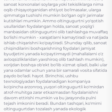
sanoat korxonalari soylarga yoki tekisliklarga nima
oqib chiqayotganidan ehtiyot bo'lmasalar, ularga
qimmatga tushishi mumkin bo'lgan og'ir jarimalar
kutishlari mumkin. Ammo oltingugurtni yo'qotish
usullaridan foydalangan holda, sanoat yoqilg'i
manbasidan oltingugurtni olib tashlashga muvaffaq
bo'lishi mumkin - xarajatlarni kamaytiradi va natijada
ishlab chiqarishni ko'paytiradi. Shunday qilib, sanoat
chiqindilarini boshqarishning foydalari jamiyat
byudjetini yanada ko'paytirmaydi (mahallalarni o'z
axloqsizliklaridan yaxshiroq olib tashlash mumkin),
xorijdan boshqa ob'ekt bo'lib xizmat qiladi, balki ular
yana odamlar uchun yana bir samarali vosita sifatida
paydo bo'ladi. hayot. Birinchisi, ushbu
texnologiyadan foydalanadigan kompaniya
ko'pincha arzonroq, yuqori oltingugurtli ko'mirdan
atrof-muhitga zarar etkazmasdan foydalanishni
davom ettirishi mumkin va bu jarayonda pulni
tejash imkonini beradi. Bundan tashqari, ko'mirni
oltingugurtdan tozalash yanada ekologik