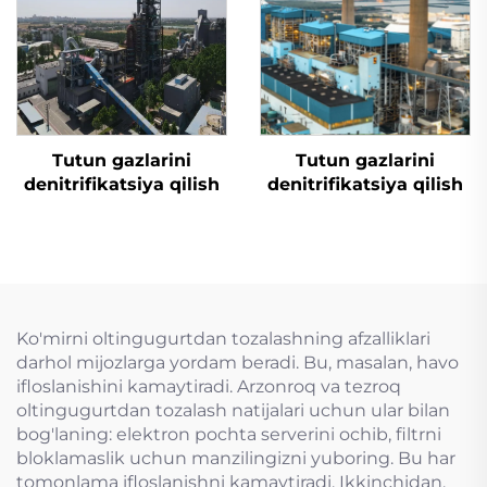
Tutun gazlarini
Tutun gazlarini
denitrifikatsiya qilish
denitrifikatsiya qilish
Ko'mirni oltingugurtdan tozalashning afzalliklari
darhol mijozlarga yordam beradi. Bu, masalan, havo
ifloslanishini kamaytiradi. Arzonroq va tezroq
oltingugurtdan tozalash natijalari uchun ular bilan
bog'laning: elektron pochta serverini ochib, filtrni
bloklamaslik uchun manzilingizni yuboring. Bu har
tomonlama ifloslanishni kamaytiradi. Ikkinchidan,