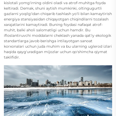
kislotali yomg'irning oldini oladi va atrof-muhitga foyda
keltiradi. Demak, shuni aytish mumkinki, oltingugurtli
gazlarni yoqilg'idan chiqarib tashlash yo'li bilan kamaytirish
energiya stansiyasidan chiqayotgan chiqindilarni tozalash
xarajatlarini kamaytiradi. Buning foydasi nafaqat atrof-
muhit, balki aholi salomatligi uchun hamdir. Bu
ifloslantiruvchi moddalarni cheklash yanada qat'iy ekologik
standartlarga javob berishga intilayotgan sanoat
korxonalari uchun juda muhim va bu ularning uglerod izlari
haqida qayg'uradigan mijozlar uchun qo'shimcha qiymat
taklifidir.