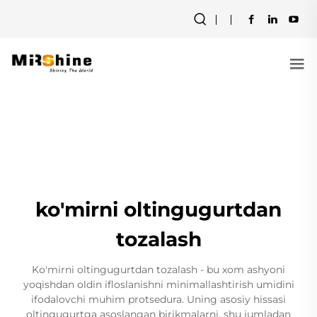
ko'mirni oltingugurtdan
tozalash
Ko'mirni oltingugurtdan tozalash - bu xom ashyoni
yoqishdan oldin ifloslanishni minimallashtirish umidini
ifodalovchi muhim protsedura. Uning asosiy hissasi
oltingugurtga asoslangan birikmalarni, shu jumladan