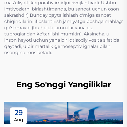
mas'uliyatli korporativ imidjni rivojlantiradi. Ushbu
imtiyozlarni birlashtirganda, bu sanoat uchun oson
sakrashdir) Bunday qayta ishlash o'rniga sanoat
chiqindilarini ifloslantirish jamiyatga boshqa mablag'
qo'shmaydi (bu holda jamoalar yana o'z
tuproqlaridan ko'tarilishi mumkin). Aksincha, u
inson hayoti uchun yana bir iqtisodiy vosita sifatida
qaytadi, u bir martalik gemoseptiv ignalar bilan
osongina mos keladi.
Eng So'nggi Yangiliklar
29
Aug