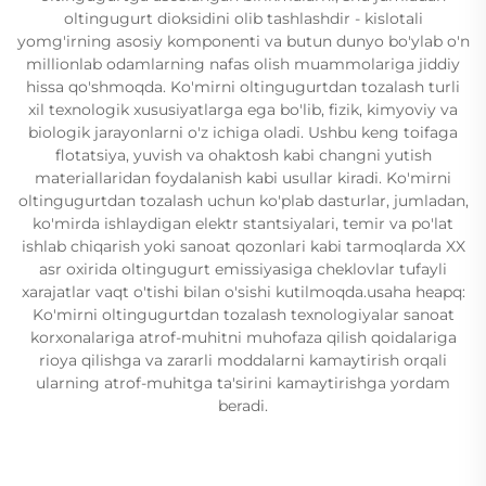
oltingugurt dioksidini olib tashlashdir - kislotali
yomg'irning asosiy komponenti va butun dunyo bo'ylab o'n
millionlab odamlarning nafas olish muammolariga jiddiy
hissa qo'shmoqda. Ko'mirni oltingugurtdan tozalash turli
xil texnologik xususiyatlarga ega bo'lib, fizik, kimyoviy va
biologik jarayonlarni o'z ichiga oladi. Ushbu keng toifaga
flotatsiya, yuvish va ohaktosh kabi changni yutish
materiallaridan foydalanish kabi usullar kiradi. Ko'mirni
oltingugurtdan tozalash uchun ko'plab dasturlar, jumladan,
ko'mirda ishlaydigan elektr stantsiyalari, temir va po'lat
ishlab chiqarish yoki sanoat qozonlari kabi tarmoqlarda XX
asr oxirida oltingugurt emissiyasiga cheklovlar tufayli
xarajatlar vaqt o'tishi bilan o'sishi kutilmoqda.usaha heapq:
Ko'mirni oltingugurtdan tozalash texnologiyalar sanoat
korxonalariga atrof-muhitni muhofaza qilish qoidalariga
rioya qilishga va zararli moddalarni kamaytirish orqali
ularning atrof-muhitga ta'sirini kamaytirishga yordam
beradi.