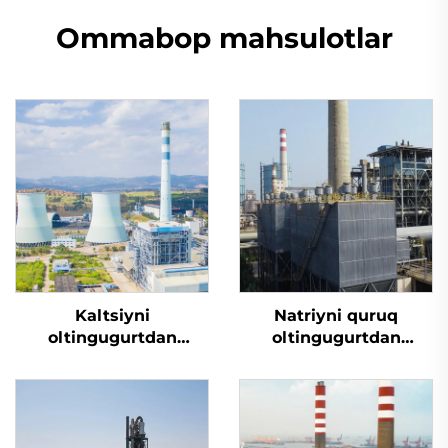
Ommabop mahsulotlar
Kaltsiyni
Natriyni quruq
oltingugurtdan
oltingugurtdan
tozalash
tozalash