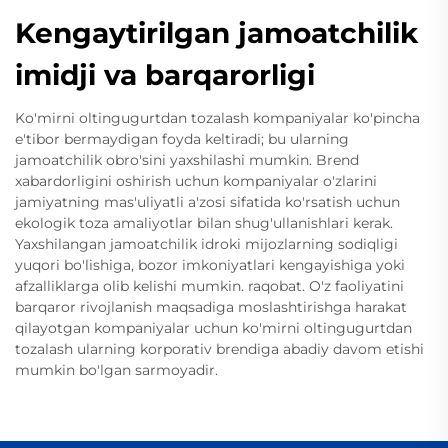
Kengaytirilgan jamoatchilik
imidji va barqarorligi
Ko'mirni oltingugurtdan tozalash kompaniyalar ko'pincha
e'tibor bermaydigan foyda keltiradi; bu ularning
jamoatchilik obro'sini yaxshilashi mumkin. Brend
xabardorligini oshirish uchun kompaniyalar o'zlarini
jamiyatning mas'uliyatli a'zosi sifatida ko'rsatish uchun
ekologik toza amaliyotlar bilan shug'ullanishlari kerak.
Yaxshilangan jamoatchilik idroki mijozlarning sodiqligi
yuqori bo'lishiga, bozor imkoniyatlari kengayishiga yoki
afzalliklarga olib kelishi mumkin. raqobat. O'z faoliyatini
barqaror rivojlanish maqsadiga moslashtirishga harakat
qilayotgan kompaniyalar uchun ko'mirni oltingugurtdan
tozalash ularning korporativ brendiga abadiy davom etishi
mumkin bo'lgan sarmoyadir.