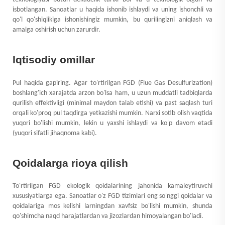
isbotlangan. Sanoatlar u haqida ishonib ishlaydi va uning ishonchli va
qo'l qo'shiqlikiga ishonishingiz mumkin, bu qurilingizni aniqlash va
amalga oshirish uchun zarurdir.
Iqtisodiy omillar
Pul haqida gapiring. Agar to'rtirilgan FGD (Flue Gas Desulfurization)
boshlang'ich xarajatda arzon bo'lsa ham, u uzun muddatli tadbiqlarda
qurilish effektivligi (minimal maydon talab etishi) va past saqlash turi
orqali ko'proq pul taqdirga yetkazishi mumkin. Narxi sotib olish vaqtida
yuqori bo'lishi mumkin, lekin u yaxshi ishlaydi va ko'p davom etadi
(yuqori sifatli jihaqnoma kabi).
Qoidalarga rioya qilish
To'rtirilgan FGD ekologik qoidalarining jahonida kamaleytiruvchi
xususiyatlarga ega. Sanoatlar o'z FGD tizimlari eng so'nggi qoidalar va
qoidalariga mos kelishi larningdan xavfsiz bo'lishi mumkin, shunda
qo'shimcha naqd harajatlardan va jizozlardan himoyalangan bo'ladi.