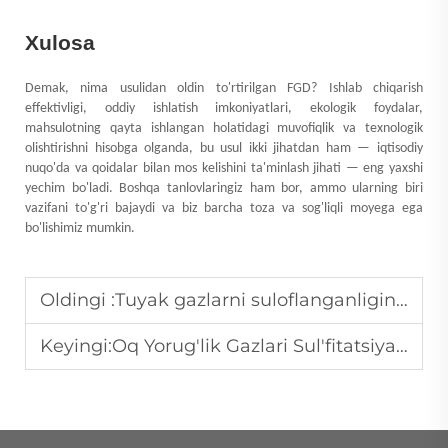
Xulosa
Demak, nima usulidan oldin to'rtirilgan FGD? Ishlab chiqarish
effektivligi, oddiy ishlatish imkoniyatlari, ekologik foydalar,
mahsulotning qayta ishlangan holatidagi muvofiqlik va texnologik
olishtirishni hisobga olganda, bu usul ikki jihatdan ham — iqtisodiy
nuqo'da va qoidalar bilan mos kelishini ta'minlash jihati — eng yaxshi
yechim bo'ladi. Boshqa tanlovlaringiz ham bor, ammo ularning biri
vazifani to'g'ri bajaydi va biz barcha toza va sog'liqli moyega ega
bo'lishimiz mumkin.
Oldingi :
Tuyak gazlarni suloflanganligini yod qilish: Protsess tushuntirilgan
Keyingi:
Oq Yorug'lik Gazlari Sul'fitatsiyasiga Investitsiya Qilishning Iqtisodiy Foydalar