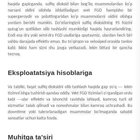
haqida gapirganda, sulfiq dioksid bilan bog'liq muammolardan ko'p
narsani oldini olishda ishlatiladigan wet FGD hampisho bir
supergeroydir va poluttingaridan ko'p muammolarni oldini olishga
yordam berishi mumkin. Do'stlaringizni sulfiq dioksidning 95 foizini
qutug'un qutilidan olib tashlashi mumkinligi haqida hayratlandiring.
Endi esa dry yoki semi-dry FGD usullariga qaytaymiz, ulardan hech biri
ushbu darajada effektiv emas. Bu to'qirqon va velosiped orasida tanlov
kabi; ikkisi ham sizni shu joyga yetkazadi, lekin bittasi bir qancha
tezroq.
Eksploatatsiya hisoblariga
—
Va tabiiki, faqat sulfiq dioksidni olib tashlash haqida gap yo'q
lekin
tizimni ishga tushirish qanday oddiy. Wet FGD tizimlari o'rganilgan ordu
—
kabi
ular effektiv va ishonchli ravishda ishlaydi, kamroq turli xil
xizmatlar talab qilinadi va nonoshmalar bilan kamroq uchrashadi. Bu
downtime yoki takrorlanadigan muammolar bo'lmaganda sababli
sanoatlar uchun katta foyda.
Muhitga ta'siri