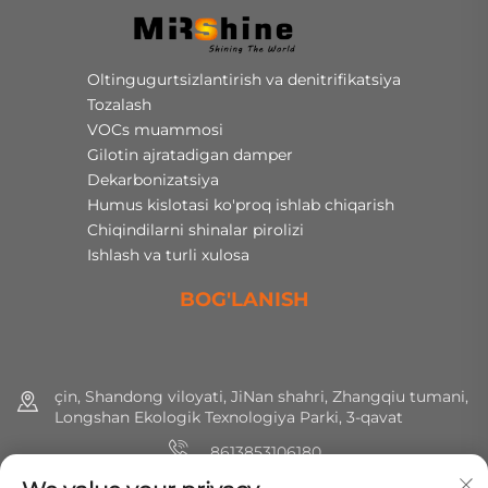
Oltingugurtsizlantirish va denitrifikatsiya
Tozalash
VOCs muammosi
Gilotin ajratadigan damper
Dekarbonizatsiya
Humus kislotasi ko'proq ishlab chiqarish
Chiqindilarni shinalar pirolizi
Ishlash va turli xulosa
BOG'LANISH
çin, Shandong viloyati, JiNan shahri, Zhangqiu tumani,
Longshan Ekologik Texnologiya Parki, 3-qavat
8613853106180