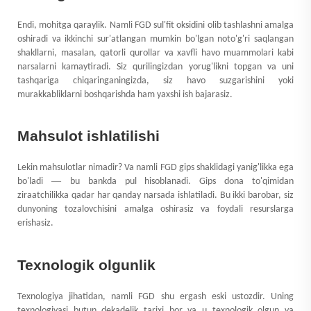
Endi, mohitga qaraylik. Namli FGD sul'fit oksidini olib tashlashni amalga
oshiradi va ikkinchi sur'atlangan mumkin bo'lgan noto'g'ri saqlangan
shakllarni, masalan, qatorli qurollar va xavfli havo muammolari kabi
narsalarni kamaytiradi. Siz qurilingizdan yorug'likni topgan va uni
tashqariga chiqaringaningizda, siz havo suzgarishini yoki
murakkabliklarni boshqarishda ham yaxshi ish bajarasiz.
Mahsulot ishlatilishi
Lekin mahsulotlar nimadir? Va namli FGD gips shaklidagi yanig'likka ega
—
bo'ladi
bu bankda pul hisoblanadi. Gips dona to'qimidan
ziraatchilikka qadar har qanday narsada ishlatiladi. Bu ikki barobar, siz
dunyoning tozalovchisini amalga oshirasiz va foydali resurslarga
erishasiz.
Texnologik olgunlik
Texnologiya jihatidan, namli FGD shu ergash eski ustozdir. Uning
texnologiyasi butun dekadelik tarixi bor va u texnologik olgun va