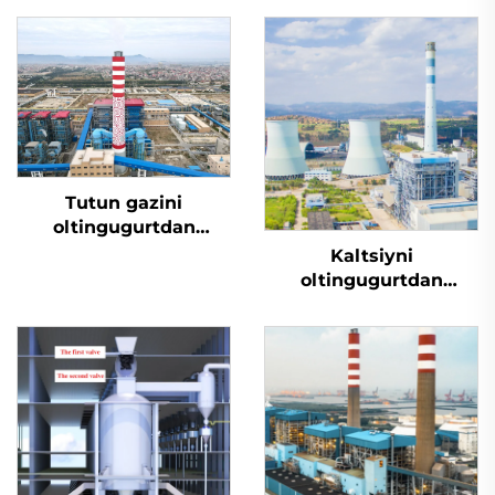
Tutun gazini
oltingugurtdan
tozalash
Kaltsiyni
oltingugurtdan
tozalash