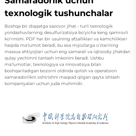
Samaradorlik uchun
texnologik tushunchalar
Boshqa bir diqqatga sazovor jihat - turli texnologik
yondashuvlarning desulfurizatsiya bo'yicha keng qamrovli
ko'rinishi. PDF har bir usulning afzalliklari va kamchiliklari
haqida ma'lumot beradi, bu esa mijozlarga o'zlarining
maxsus ehtiyojlari uchun eng samarali va iqtisodiy jihatdan
qulay yechimni tanlash imkonini beradi. Ushbu
ma'lumotlar, texnologiya va innovatsiya bilan
boshqariladigan bozorni oldinda qolish va operatsion
samaradorlikni oshirishni maqsad qilgan qayta ishlash
kompaniyalari uchun juda muhimdir.