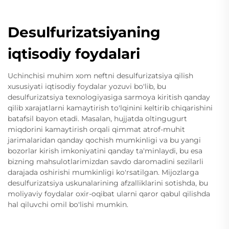
Desulfurizatsiyaning
iqtisodiy foydalari
Uchinchisi muhim xom neftni desulfurizatsiya qilish
xususiyati iqtisodiy foydalar yozuvi bo'lib, bu
desulfurizatsiya texnologiyasiga sarmoya kiritish qanday
qilib xarajatlarni kamaytirish to'lqinini keltirib chiqarishini
batafsil bayon etadi. Masalan, hujjatda oltingugurt
miqdorini kamaytirish orqali qimmat atrof-muhit
jarimalaridan qanday qochish mumkinligi va bu yangi
bozorlar kirish imkoniyatini qanday ta'minlaydi, bu esa
bizning mahsulotlarimizdan savdo daromadini sezilarli
darajada oshirishi mumkinligi ko'rsatilgan. Mijozlarga
desulfurizatsiya uskunalarining afzalliklarini sotishda, bu
moliyaviy foydalar oxir-oqibat ularni qaror qabul qilishda
hal qiluvchi omil bo'lishi mumkin.