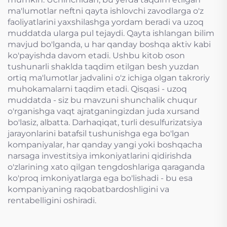
ma'lumotlar neftni qayta ishlovchi zavodlarga o'z
faoliyatlarini yaxshilashga yordam beradi va uzoq
muddatda ularga pul tejaydi. Qayta ishlangan bilim
mavjud bo'lganda, u har qanday boshqa aktiv kabi
ko'payishda davom etadi. Ushbu kitob oson
tushunarli shaklda taqdim etilgan besh yuzdan
ortiq ma'lumotlar jadvalini o'z ichiga olgan takroriy
muhokamalarni taqdim etadi. Qisqasi - uzoq
muddatda - siz bu mavzuni shunchalik chuqur
o'rganishga vaqt ajratganingizdan juda xursand
bo'lasiz, albatta. Darhaqiqat, turli desulfurizatsiya
jarayonlarini batafsil tushunishga ega bo'lgan
kompaniyalar, har qanday yangi yoki boshqacha
narsaga investitsiya imkoniyatlarini qidirishda
o'zlarining xato qilgan tengdoshlariga qaraganda
ko'proq imkoniyatlarga ega bo'lishadi - bu esa
kompaniyaning raqobatbardoshligini va
rentabelligini oshiradi.