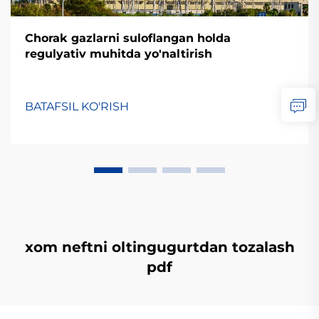
Chorak gazlarni suloflangan holda
regulyativ muhitda yo'naltirish
BATAFSIL KO'RISH
xom neftni oltingugurtdan tozalash
pdf