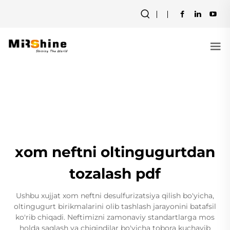
xom neftni oltingugurtdan
tozalash pdf
Ushbu xujjat xom neftni desulfurizatsiya qilish bo'yicha,
oltingugurt birikmalarini olib tashlash jarayonini batafsil
ko'rib chiqadi. Neftimizni zamonaviy standartlarga mos
holda saqlash va chiqindilar bo'yicha tobora kuchayib