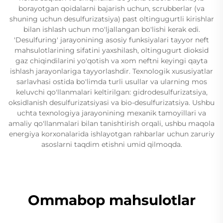
borayotgan qoidalarni bajarish uchun, scrubberlar (va
shuning uchun desulfurizatsiya) past oltingugurtli kirishlar
bilan ishlash uchun mo'ljallangan bo'lishi kerak edi.
'Desulfuring' jarayonining asosiy funksiyalari tayyor neft
mahsulotlarining sifatini yaxshilash, oltingugurt dioksid
gaz chiqindilarini yo'qotish va xom neftni keyingi qayta
ishlash jarayonlariga tayyorlashdir. Texnologik xususiyatlar
sarlavhasi ostida bo'limda turli usullar va ularning mos
keluvchi qo'llanmalari keltirilgan: gidrodesulfurizatsiya,
oksidlanish desulfurizatsiyasi va bio-desulfurizatsiya. Ushbu
uchta texnologiya jarayonining mexanik tamoyillari va
amaliy qo'llanmalari bilan tanishtirish orqali, ushbu maqola
energiya korxonalarida ishlayotgan rahbarlar uchun zaruriy
asoslarni taqdim etishni umid qilmoqda.
Ommabop mahsulotlar