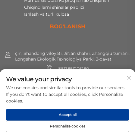
Humus kislotasi ko'proq ishlab chiqarish
Chiqindilarni shinalar pirolizi
Ishlash va turli xulosa
BOG'LANISH
çin, Shandong viloyati, JiNan shahri, Zhangqiu tumani,
Longshan Ekologik Texnologiya Parki, 3-qavat
8613853106180
We value your privacy
+86 (0) 531 8891 0288
We use cookies and similar tools to provide our services.
[email protected]
If you don't want to accept all cookies, click Personalize
cookies.
Huquqlar hammasi saqlangan © 2025 MirShine Environmental
Accept all
Protection Technology Co., Ltd.
Maxfiylik siyosati
Personalize cookies