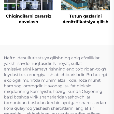
Chiqindilarni zararsiz
Tutun gazlarini
davolash
denitrifikatsiya qilish
Neftni desulfurizatsiya qilishning aniq afzalliklari
yaxshi savdo nuqtasidir. Nihoyat, sulfat
emissiyalarini kamaytirishning eng to'g'ridan-to'g'ri
foydasi toza energiya ishlab chiqarishdir. Bu hozirgi
ekologik muhitda muhim afzallikdir. Toza muhit
ham sog'lomroqdir. Havodagi sulfat dioksidi
miqdorining kamayishi, hozirgi kunda Osiyoning
ba'zi boshqa yirik shaharlarida yashovchilar
tomonidan boshdan kechirilayotgan sharoitlardan
ko'ra qulayroq yashash sharoitlarini anglatishi
mumkin. Uchinchidan, bu yerda taqdim etilgan