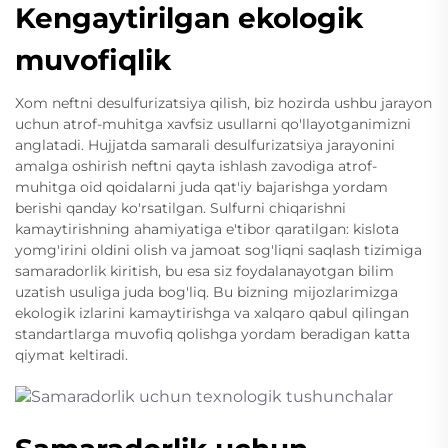
Kengaytirilgan ekologik
muvofiqlik
Xom neftni desulfurizatsiya qilish, biz hozirda ushbu jarayon
uchun atrof-muhitga xavfsiz usullarni qo'llayotganimizni
anglatadi. Hujjatda samarali desulfurizatsiya jarayonini
amalga oshirish neftni qayta ishlash zavodiga atrof-
muhitga oid qoidalarni juda qat'iy bajarishga yordam
berishi qanday ko'rsatilgan. Sulfurni chiqarishni
kamaytirishning ahamiyatiga e'tibor qaratilgan: kislota
yomg'irini oldini olish va jamoat sog'liqni saqlash tizimiga
samaradorlik kiritish, bu esa siz foydalanayotgan bilim
uzatish usuliga juda bog'liq. Bu bizning mijozlarimizga
ekologik izlarini kamaytirishga va xalqaro qabul qilingan
standartlarga muvofiq qolishga yordam beradigan katta
qiymat keltiradi.