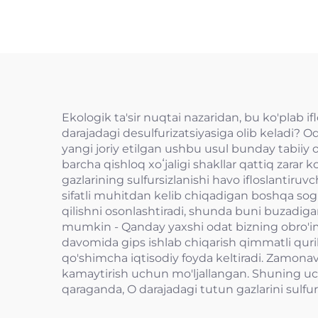
Ekologik ta'sir nuqtai nazaridan, bu ko'plab 
darajadagi desulfurizatsiyasiga olib keladi? O
yangi joriy etilgan ushbu usul bunday tabiiy o
barcha qishloq xoʻjaligi shakllar qattiq zarar k
gazlarining sulfursizlanishi havo ifloslanti
sifatli muhitdan kelib chiqadigan boshqa so
qilishni osonlashtiradi, shunda buni buzadiga
mumkin - Qanday yaxshi odat bizning obro'imizg
davomida gips ishlab chiqarish qimmatli quril
qo'shimcha iqtisodiy foyda keltiradi. Zamonavi
kamaytirish uchun mo'ljallangan. Shuning uch
qaraganda, O darajadagi tutun gazlarini sulfur