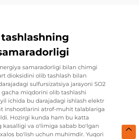
b tashlashning
samaradorligi
energiya samaradorligi bilan chimgi
t dioksidini olib tashlash bilan
rajadagi sulfursizatsiya jarayoni SO2
 gacha miqdorini olib tashlashi
il ichida bu darajadagi ishlash elektr
t inshootlarini atrof-muhit talablariga
eldi. Hozirgi kunda ham bu katta
g kasalligi va o'limiga sabab bo'lgan
 xalos bo'lish uchun muhimdir. Yuqori