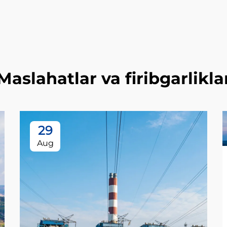
Maslahatlar va firibgarlikla
29
Aug