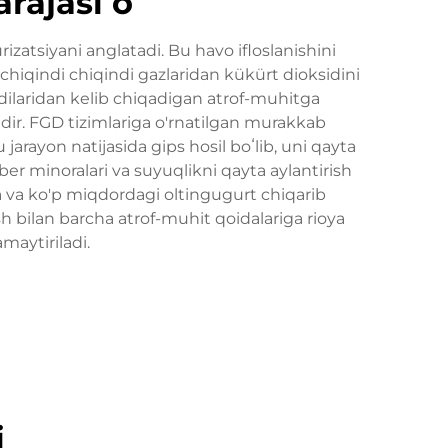
arajasi o
izatsiyani anglatadi. Bu havo ifloslanishini
g chiqindi chiqindi gazlaridan kükürt dioksidini
ndilaridan kelib chiqadigan atrof-muhitga
abidir. FGD tizimlariga o'rnatilgan murakkab
u jarayon natijasida gips hosil boʻlib, uni qayta
r minoralari va suyuqlikni qayta aylantirish
da va ko'p miqdordagi oltingugurt chiqarib
h bilan barcha atrof-muhit qoidalariga rioya
maytiriladi.
i