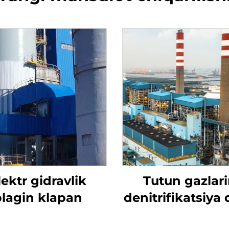
lektr gidravlik
Tutun gazlari
plagin klapan
denitrifikatsiya 