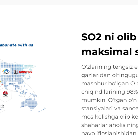
SO2 ni oli
maksimal 
O'zlarining tengsiz 
gazlaridan oltingugur
mashhur bo'lgan O da
chiqindilarining 98%
mumkin. O'tgan o'n y
stansiyalari va sanoa
mos kelishga olib k
shaharlar aholisinin
havo ifloslanishidan