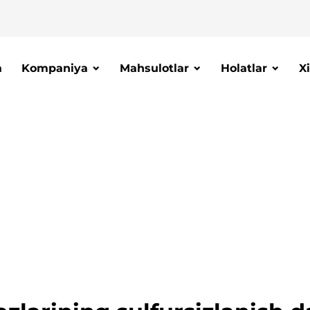
a
Kompaniya
Mahsulotlar
Holatlar
X