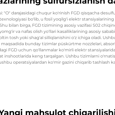
zlarining sulfursizlanish d
si: "O" darajasidagi chuqur ko'rinish FGD qisqacha desulfur
nologiyasi bo'lib, u fosil yoqilg'i elektr stansiyalarinin
 Shu bilan birga, FGD tizimining asosiy vazifasi S02 chiqi
 yomg'ir va nafas olish yo'llari kasalliklarining asosiy sab
ltin tosh yoki shag'al silliqlanishini o'z ichiga oladi. Ushb
 maqsadida bunday tizimlar püskürtme nozzlelari, absorbe
sidagi FGD uchun qo'llanmalar ko'mirli elektr stansiyalari
inshootlarida keng tarqalgan. Ushbu tizimlarni o'rnatis
 ushbu operatsiyalardan ko'mir gazini chiqarib tashlash ka
Yangi mahsulot chiqarilish