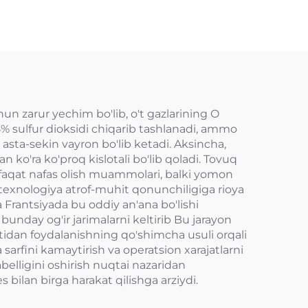
un zarur yechim bo'lib, o't gazlarining O
98% sulfur dioksidi chiqarib tashlanadi, ammo
 asta-sekin vayron bo'lib ketadi. Aksincha,
an ko'ra ko'proq kislotali bo'lib qoladi. Tovuq
afaqat nafas olish muammolari, balki yomon
texnologiya atrof-muhit qonunchiligiga rioya
 Frantsiyada bu oddiy an'ana bo'lishi
bunday og'ir jarimalarni keltirib Bu jarayon
tidan foydalanishning qo'shimcha usuli orqali
sarfini kamaytirish va operatsion xarajatlarni
elligini oshirish nuqtai nazaridan
 bilan birga harakat qilishga arziydi.