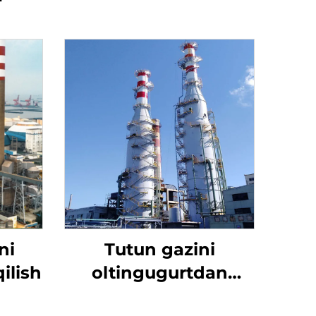
ni
Tutun gazini
qilish
oltingugurtdan
tozalash