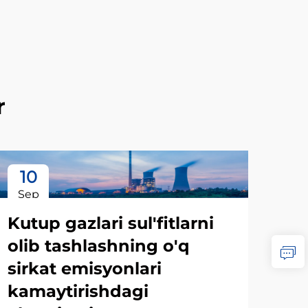
r
10
1
Sep
Oc
Kutup gazlari sul'fitlarni
olib tashlashning o'q
sirkat emisyonlari
kamaytirishdagi