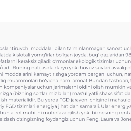
ifloslantiruvchi moddalar bilan ta'minlanmagan sanoat uch
datda kislotali yomg'irlar bo'lgan joyda, bug' gazlaridan 
fatlarni keraksiz qiladi: o'rmonlar ekologik tizimlar uchun
oʻradi. Buning natijasida daryo yoki hovuz suvlari avvalgid
ruvchi moddalarini kamaytirishga yordam bergani uchun, n
g'liq muammolari bo'yicha ham jamoat Bundan tashqari, 
n kompaniyalar uchun jarimalarni oldini olish mumkin va
a (bizning so'zlarimiz bilan) mas'uliyatli shaxs sifatida 
ish materialidir. Bu yerda FGD jarayoni chiqindi mahsulo
y FGD tizimlari energiya jihatidan samarali. Ular energiya 
un atrof muhitni muhofaza qilish yoki biznesning rentab
sizlash o'zingizning foydangiz uchun Feng, Laura va Jones