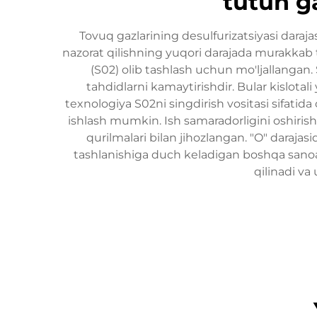
tutun ga
Tovuq gazlarining desulfurizatsiyasi daraja
nazorat qilishning yuqori darajada murakkab tex
(S02) olib tashlash uchun mo'ljallangan.
tahdidlarni kamaytirishdir. Bular kislotali
texnologiya S02ni singdirish vositasi sifatida o
ishlash mumkin. Ish samaradorligini oshirish
qurilmalari bilan jihozlangan. "O" daraja
tashlanishiga duch keladigan boshqa sanoat 
qilinadi va