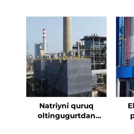
Natriyni quruq
E
oltingugurtdan
tozalash