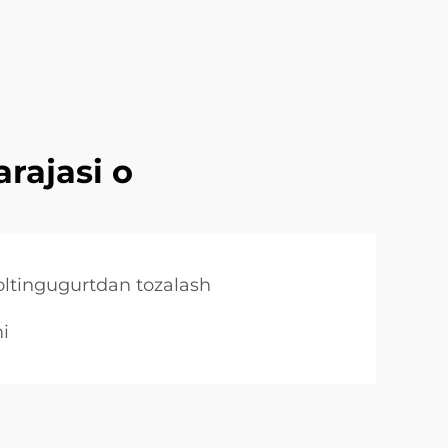
arajasi o
oltingugurtdan tozalash
i