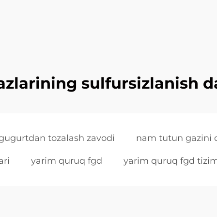
zlarining sulfursizlanish d
ngugurtdan tozalash zavodi
nam tutun gazini 
ari
yarim quruq fgd
yarim quruq fgd tizim