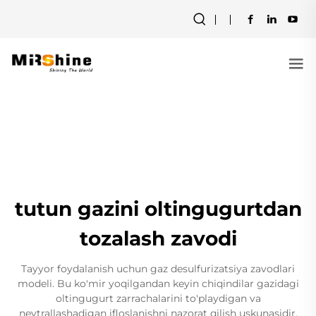
tutun gazini oltingugurtdan
tozalash zavodi
Tayyor foydalanish uchun gaz desulfurizatsiya zavodlari
modeli. Bu ko'mir yoqilgandan keyin chiqindilar gazidagi
oltingugurt zarrachalarini to'playdigan va
neytrallashadigan ifloslanishni nazorat qilish uskunasidir,