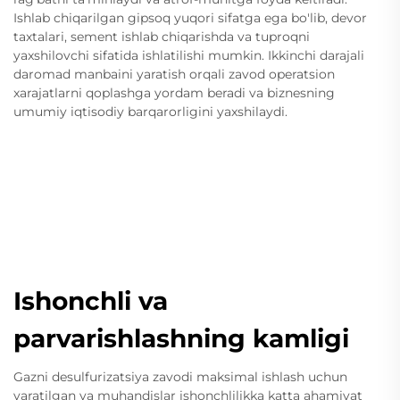
Ishlab chiqarilgan gipsoq yuqori sifatga ega bo'lib, devor
taxtalari, sement ishlab chiqarishda va tuproqni
yaxshilovchi sifatida ishlatilishi mumkin. Ikkinchi darajali
daromad manbaini yaratish orqali zavod operatsion
xarajatlarni qoplashga yordam beradi va biznesning
umumiy iqtisodiy barqarorligini yaxshilaydi.
Ishonchli va
parvarishlashning kamligi
Gazni desulfurizatsiya zavodi maksimal ishlash uchun
yaratilgan va muhandislar ishonchlilikka katta ahamiyat