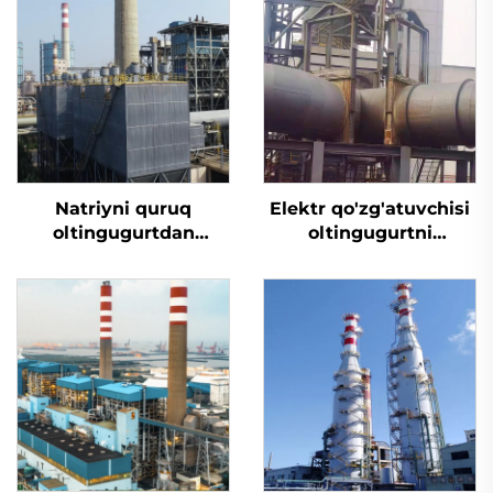
Natriyni quruq
Elektr qo'zg'atuvchisi
oltingugurtdan
oltingugurtni
tozalash
yo'qotish uchun
mo'ljallangan tiqin
valfi