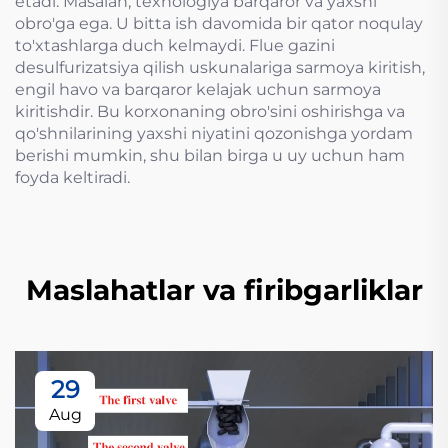
etadi. Masalan, texnologiya barqaror va yaxshi
obro'ga ega. U bitta ish davomida bir qator noqulay
to'xtashlarga duch kelmaydi. Flue gazini
desulfurizatsiya qilish uskunalariga sarmoya kiritish,
engil havo va barqaror kelajak uchun sarmoya
kiritishdir. Bu korxonaning obro'sini oshirishga va
qo'shnilarining yaxshi niyatini qozonishga yordam
berishi mumkin, shu bilan birga u uy uchun ham
foyda keltiradi.
Maslahatlar va firibgarliklar
29
Aug