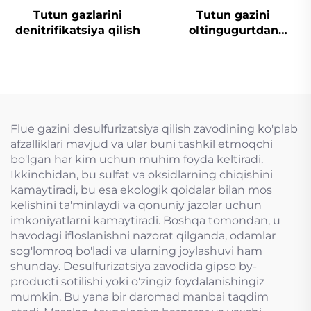
Tutun gazlarini
Tutun gazini
denitrifikatsiya qilish
oltingugurtdan
tozalash
Flue gazini desulfurizatsiya qilish zavodining ko'plab
afzalliklari mavjud va ular buni tashkil etmoqchi
bo'lgan har kim uchun muhim foyda keltiradi.
Ikkinchidan, bu sulfat va oksidlarning chiqishini
kamaytiradi, bu esa ekologik qoidalar bilan mos
kelishini ta'minlaydi va qonuniy jazolar uchun
imkoniyatlarni kamaytiradi. Boshqa tomondan, u
havodagi ifloslanishni nazorat qilganda, odamlar
sog'lomroq bo'ladi va ularning joylashuvi ham
shunday. Desulfurizatsiya zavodida gipso by-
producti sotilishi yoki o'zingiz foydalanishingiz
mumkin. Bu yana bir daromad manbai taqdim