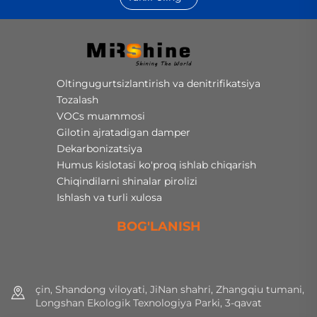
Oltingugurtsizlantirish va denitrifikatsiya
Tozalash
VOCs muammosi
Gilotin ajratadigan damper
Dekarbonizatsiya
Humus kislotasi ko'proq ishlab chiqarish
Chiqindilarni shinalar pirolizi
Ishlash va turli xulosa
BOG'LANISH
çin, Shandong viloyati, JiNan shahri, Zhangqiu tumani,
Longshan Ekologik Texnologiya Parki, 3-qavat