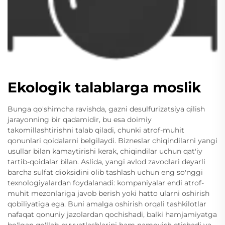
Ekologik talablarga moslik
Bunga qo'shimcha ravishda, gazni desulfurizatsiya qilish
jarayonning bir qadamidir, bu esa doimiy
takomillashtirishni talab qiladi, chunki atrof-muhit
qonunlari qoidalarni belgilaydi. Bizneslar chiqindilarni yangi
usullar bilan kamaytirishi kerak, chiqindilar uchun qat'iy
tartib-qoidalar bilan. Aslida, yangi avlod zavodlari deyarli
barcha sulfat dioksidini olib tashlash uchun eng so'nggi
texnologiyalardan foydalanadi: kompaniyalar endi atrof-
muhit mezonlariga javob berish yoki hatto ularni oshirish
qobiliyatiga ega. Buni amalga oshirish orqali tashkilotlar
nafaqat qonuniy jazolardan qochishadi, balki hamjamiyatga