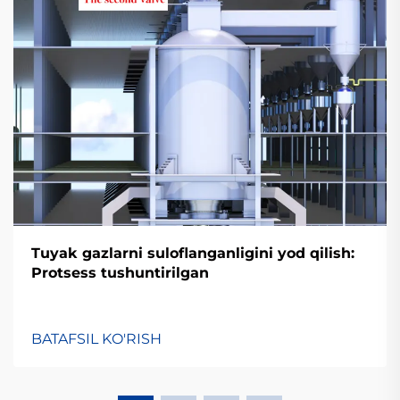
Tuyak gazlarni suloflanganligini yod qilish:
Protsess tushuntirilgan
BATAFSIL KO'RISH