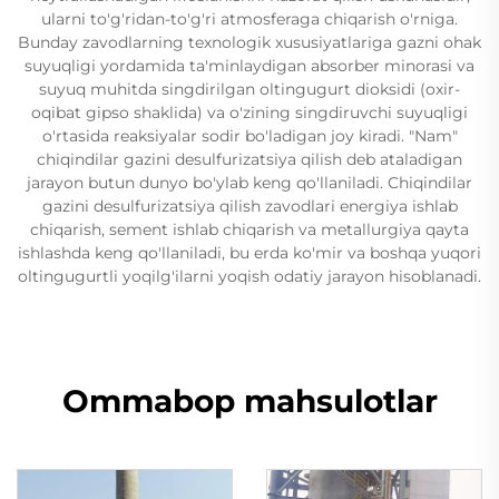
ularni to'g'ridan-to'g'ri atmosferaga chiqarish o'rniga.
Bunday zavodlarning texnologik xususiyatlariga gazni ohak
suyuqligi yordamida ta'minlaydigan absorber minorasi va
suyuq muhitda singdirilgan oltingugurt dioksidi (oxir-
oqibat gipso shaklida) va o'zining singdiruvchi suyuqligi
o'rtasida reaksiyalar sodir bo'ladigan joy kiradi. "Nam"
chiqindilar gazini desulfurizatsiya qilish deb ataladigan
jarayon butun dunyo bo'ylab keng qo'llaniladi. Chiqindilar
gazini desulfurizatsiya qilish zavodlari energiya ishlab
chiqarish, sement ishlab chiqarish va metallurgiya qayta
ishlashda keng qo'llaniladi, bu erda ko'mir va boshqa yuqori
oltingugurtli yoqilg'ilarni yoqish odatiy jarayon hisoblanadi.
Ommabop mahsulotlar