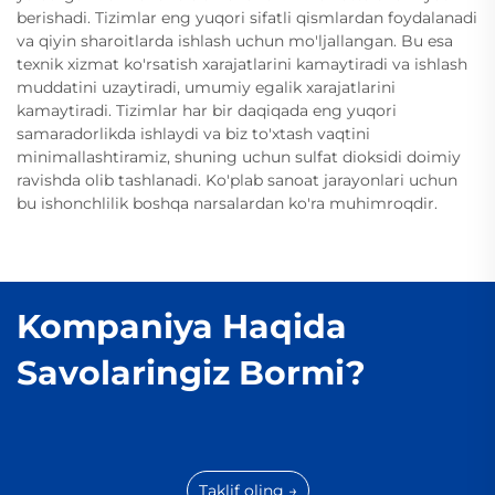
berishadi. Tizimlar eng yuqori sifatli qismlardan foydalanadi
va qiyin sharoitlarda ishlash uchun mo'ljallangan. Bu esa
texnik xizmat ko'rsatish xarajatlarini kamaytiradi va ishlash
muddatini uzaytiradi, umumiy egalik xarajatlarini
kamaytiradi. Tizimlar har bir daqiqada eng yuqori
samaradorlikda ishlaydi va biz to'xtash vaqtini
minimallashtiramiz, shuning uchun sulfat dioksidi doimiy
ravishda olib tashlanadi. Ko'plab sanoat jarayonlari uchun
bu ishonchlilik boshqa narsalardan ko'ra muhimroqdir.
Kompaniya Haqida
Savolaringiz Bormi?
Taklif oling →