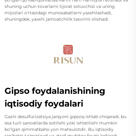
bo'lgan qo'llab-quvvatlashlarini ham namoyish etishadi va
shuning uchun tovarlarni tijorat sotuvchisi va uning
mijozlari o'rtasidagi munosabatlarni yaxshilashadi,
shuningdek, yaxshi jamoatchilik tasvirini olishadi.
Gipso foydalanishining
iqtisodiy foydalari
Gazni desulfurizatsiya jarayoni gipsoq ishlab chiqaradi, bu
esa turli sanoatlarda sotilishi yoki ishlatilishi mumkin
bo'lgan qimmatbaho yon mahsulotdir. Bu iqtisodiy
rag'batni ta'minlaydi va atrof-muhitga foyda keltiradi.