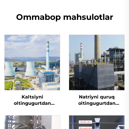
Ommabop mahsulotlar
Kaltsiyni
Natriyni quruq
oltingugurtdan
oltingugurtdan
tozalash
tozalash