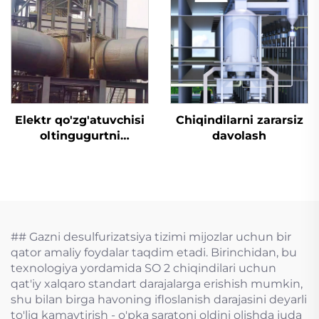
Elektr qo'zg'atuvchisi
Chiqindilarni zararsiz
oltingugurtni
davolash
yo'qotish uchun
mo'ljallangan tiqin
valfi
## Gazni desulfurizatsiya tizimi mijozlar uchun bir
qator amaliy foydalar taqdim etadi. Birinchidan, bu
texnologiya yordamida SO 2 chiqindilari uchun
qat'iy xalqaro standart darajalarga erishish mumkin,
shu bilan birga havoning ifloslanish darajasini deyarli
to'liq kamaytirish - o'pka saratoni oldini olishda juda