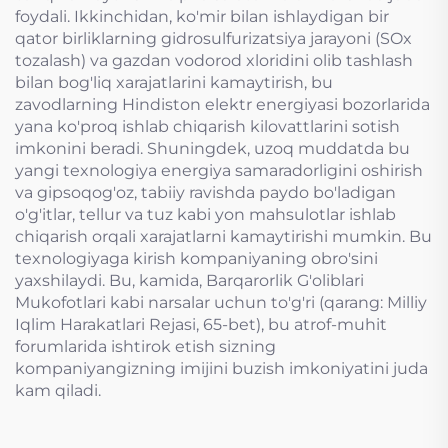
foydali. Ikkinchidan, ko'mir bilan ishlaydigan bir
qator birliklarning gidrosulfurizatsiya jarayoni (SOx
tozalash) va gazdan vodorod xloridini olib tashlash
bilan bog'liq xarajatlarini kamaytirish, bu
zavodlarning Hindiston elektr energiyasi bozorlarida
yana ko'proq ishlab chiqarish kilovattlarini sotish
imkonini beradi. Shuningdek, uzoq muddatda bu
yangi texnologiya energiya samaradorligini oshirish
va gipsoqog'oz, tabiiy ravishda paydo bo'ladigan
o'g'itlar, tellur va tuz kabi yon mahsulotlar ishlab
chiqarish orqali xarajatlarni kamaytirishi mumkin. Bu
texnologiyaga kirish kompaniyaning obro'sini
yaxshilaydi. Bu, kamida, Barqarorlik G'oliblari
Mukofotlari kabi narsalar uchun to'g'ri (qarang: Milliy
Iqlim Harakatlari Rejasi, 65-bet), bu atrof-muhit
forumlarida ishtirok etish sizning
kompaniyangizning imijini buzish imkoniyatini juda
kam qiladi.