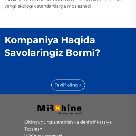
yangi ekologik standartlarga moslashadi.
Kompaniya Haqida
Savolaringiz Bormi?
Taklif oling →
Oltingugurtsizlantirish va denitrifikatsiya
Tozalash