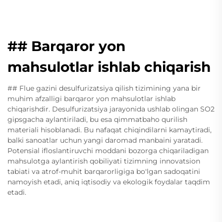
## Barqaror yon
mahsulotlar ishlab chiqarish
## Flue gazini desulfurizatsiya qilish tizimining yana bir
muhim afzalligi barqaror yon mahsulotlar ishlab
chiqarishdir. Desulfurizatsiya jarayonida ushlab olingan SO2
gipsgacha aylantiriladi, bu esa qimmatbaho qurilish
materiali hisoblanadi. Bu nafaqat chiqindilarni kamaytiradi,
balki sanoatlar uchun yangi daromad manbaini yaratadi.
Potensial ifloslantiruvchi moddani bozorga chiqariladigan
mahsulotga aylantirish qobiliyati tizimning innovatsion
tabiati va atrof-muhit barqarorligiga bo'lgan sadoqatini
namoyish etadi, aniq iqtisodiy va ekologik foydalar taqdim
etadi.