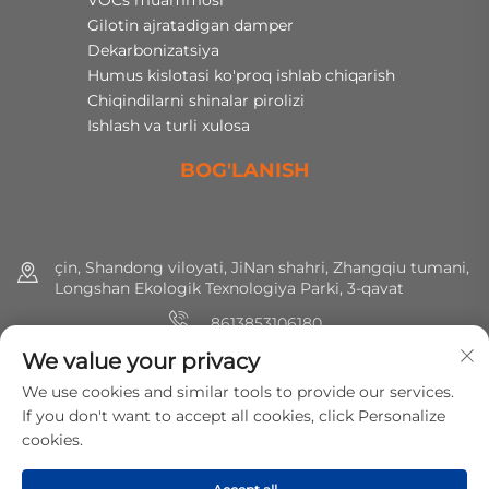
VOCs muammosi
Gilotin ajratadigan damper
Dekarbonizatsiya
Humus kislotasi ko'proq ishlab chiqarish
Chiqindilarni shinalar pirolizi
Ishlash va turli xulosa
BOG'LANISH
çin, Shandong viloyati, JiNan shahri, Zhangqiu tumani,
Longshan Ekologik Texnologiya Parki, 3-qavat
8613853106180
We value your privacy
+86 (0) 531 8891 0288
We use cookies and similar tools to provide our services.
[email protected]
If you don't want to accept all cookies, click Personalize
cookies.
Huquqlar hammasi saqlangan © 2025 MirShine Environmental