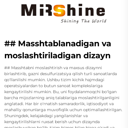
## Masshtablanadigan va
moslashtiriladigan dizayn
## Masshtabni moslashtirish va maxsus dizaynni
birlashtirib, gazni desulfurizatsiya qilish turli sanoatlarda
qo'llanilishi mumkin. Ushbu tizim kichik hajmdagi
operatsiyalardan to butun sanoat komplekslariga
kengaytirilishi mumkin. Bu, uni foydalanmoqchi bo'lgan
barcha mijozlarning aniq talablariga moslashtirilganligini
anglatadi. Har bir o'rnatish samaradorlik, iqtisodiyot va
mahalliy qonunlarga muvofiqlik uchun optimallashtirilgan.
Shuningdek, kelajakdagi yangilanishlar va
kengaytirilishlarni ruxsat berish uchun dizaynda
moslashuvchan bo'lib, tizim biznes bilan birga o'sadi va