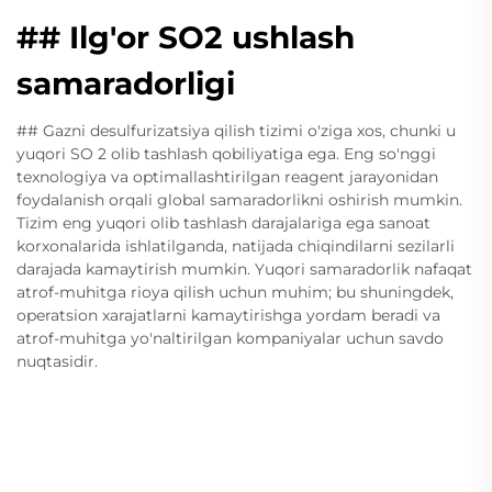
## Ilg'or SO2 ushlash
samaradorligi
## Gazni desulfurizatsiya qilish tizimi o'ziga xos, chunki u
yuqori SO 2 olib tashlash qobiliyatiga ega. Eng so'nggi
texnologiya va optimallashtirilgan reagent jarayonidan
foydalanish orqali global samaradorlikni oshirish mumkin.
Tizim eng yuqori olib tashlash darajalariga ega sanoat
korxonalarida ishlatilganda, natijada chiqindilarni sezilarli
darajada kamaytirish mumkin. Yuqori samaradorlik nafaqat
atrof-muhitga rioya qilish uchun muhim; bu shuningdek,
operatsion xarajatlarni kamaytirishga yordam beradi va
atrof-muhitga yo'naltirilgan kompaniyalar uchun savdo
nuqtasidir.