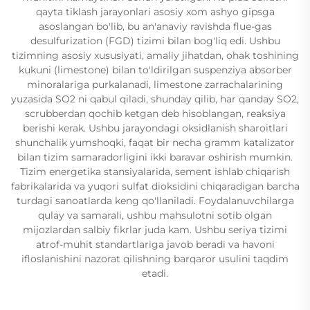
qayta tiklash jarayonlari asosiy xom ashyo gipsga
asoslangan bo'lib, bu an'anaviy ravishda flue-gas
desulfurization (FGD) tizimi bilan bog'liq edi. Ushbu
tizimning asosiy xususiyati, amaliy jihatdan, ohak toshining
kukuni (limestone) bilan to'ldirilgan suspenziya absorber
minoralariga purkalanadi, limestone zarrachalarining
yuzasida SO2 ni qabul qiladi, shunday qilib, har qanday SO2,
scrubberdan qochib ketgan deb hisoblangan, reaksiya
berishi kerak. Ushbu jarayondagi oksidlanish sharoitlari
shunchalik yumshoqki, faqat bir necha gramm katalizator
bilan tizim samaradorligini ikki baravar oshirish mumkin.
Tizim energetika stansiyalarida, sement ishlab chiqarish
fabrikalarida va yuqori sulfat dioksidini chiqaradigan barcha
turdagi sanoatlarda keng qo'llaniladi. Foydalanuvchilarga
qulay va samarali, ushbu mahsulotni sotib olgan
mijozlardan salbiy fikrlar juda kam. Ushbu seriya tizimi
atrof-muhit standartlariga javob beradi va havoni
ifloslanishini nazorat qilishning barqaror usulini taqdim
etadi.