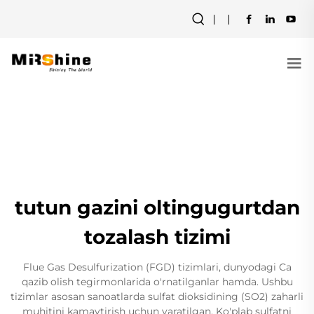
tutun gazini oltingugurtdan
tozalash tizimi
Flue Gas Desulfurization (FGD) tizimlari, dunyodagi Ca
qazib olish tegirmonlarida o'rnatilganlar hamda. Ushbu
tizimlar asosan sanoatlarda sulfat dioksidining (SO2) zaharli
muhitini kamaytirish uchun yaratilgan. Ko'plab sulfatni