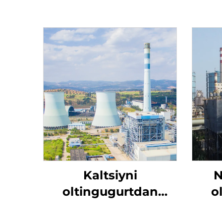
Kaltsiyni
N
oltingugurtdan
o
tozalash