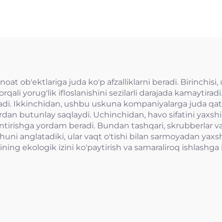
oat ob'ektlariga juda ko'p afzalliklarni beradi. Birinchisi
qali yorug'lik ifloslanishini sezilarli darajada kamaytiradi.
ladi. Ikkinchidan, ushbu uskuna kompaniyalarga juda qat
lardan butunlay saqlaydi. Uchinchidan, havo sifatini yaxshi
tirishga yordam beradi. Bundan tashqari, skrubberlar va 
shuni anglatadiki, ular vaqt o'tishi bilan sarmoyadan yaxs
 o'zining ekologik izini ko'paytirish va samaraliroq ishlas