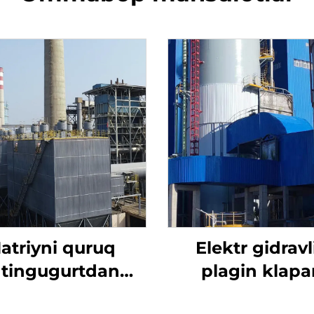
atriyni quruq
Elektr gidravl
ltingugurtdan
plagin klapa
tozalash