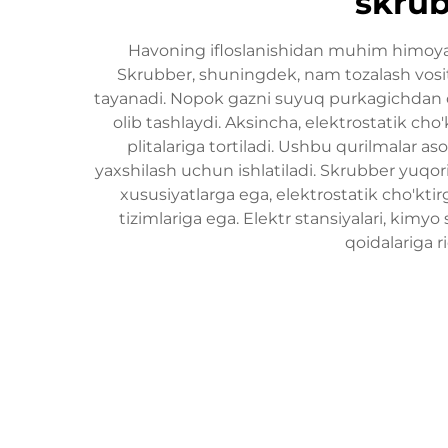
skrub
Havoning ifloslanishidan muhim himoya qi
Skrubber, shuningdek, nam tozalash vosita
tayanadi. Nopok gazni suyuq purkagichdan o'tk
olib tashlaydi. Aksincha, elektrostatik cho'
plitalariga tortiladi. Ushbu qurilmalar as
yaxshilash uchun ishlatiladi. Skrubber yuqori
xususiyatlarga ega, elektrostatik cho'ktir
tizimlariga ega. Elektr stansiyalari, kim
qoidalariga r