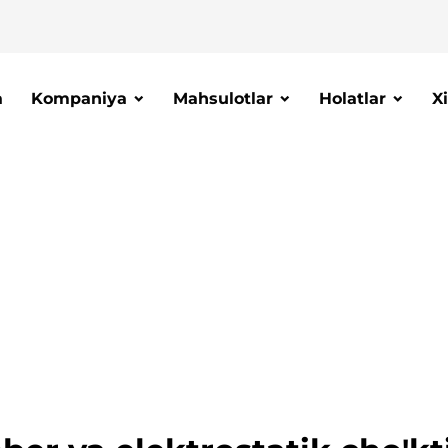
a
Kompaniya
Mahsulotlar
Holatlar
X