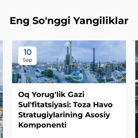
Eng So'nggi Yangiliklar
10
Sep
Oq Yorug'lik Gazi
Sul'fitatsiyasi: Toza Havo
Stratugiylarining Asosiy
Komponenti