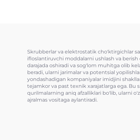
Skrubberlar va elektrostatik cho'ktirgichlar san
ifloslantiruvchi moddalarni ushlash va berish or
darajada oshiradi va sog'lom muhitga olib ke
beradi, ularni jarimalar va potentsial yopilish
yondashadigan kompaniyalar imidjini shakllan
tejamkor va past texnik xarajatlarga ega. Bu 
qurilmalarning aniq afzalliklari bo'lib, ularni
ajralmas vositaga aylantiradi.