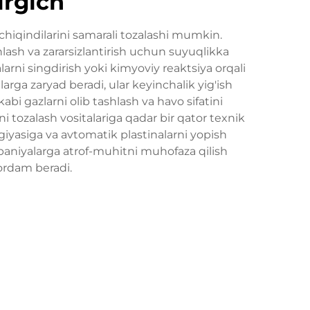
irgich
chiqindilarini samarali tozalashi mumkin.
lash va zararsizlantirish uchun suyuqlikka
arni singdirish yoki kimyoviy reaktsiya orqali
larga zaryad beradi, ular keyinchalik yig'ish
abi gazlarni olib tashlash va havo sifatini
i tozalash vositalariga qadar bir qator texnik
ogiyasiga va avtomatik plastinalarni yopish
mpaniyalarga atrof-muhitni muhofaza qilish
yordam beradi.