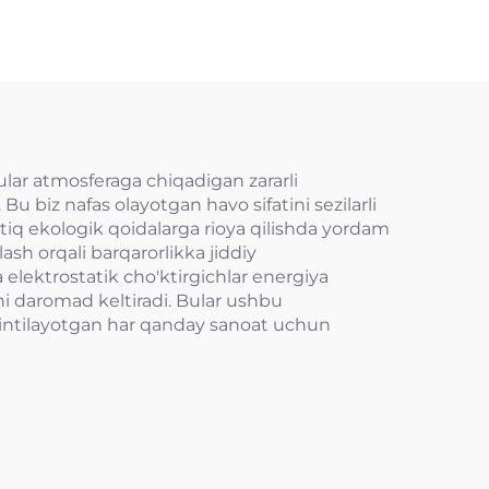
, ular atmosferaga chiqadigan zararli
 Bu biz nafas olayotgan havo sifatini sezilarli
tiq ekologik qoidalarga rioya qilishda yordam
lash orqali barqarorlikka jiddiy
elektrostatik cho'ktirgichlar energiya
hi daromad keltiradi. Bular ushbu
hga intilayotgan har qanday sanoat uchun