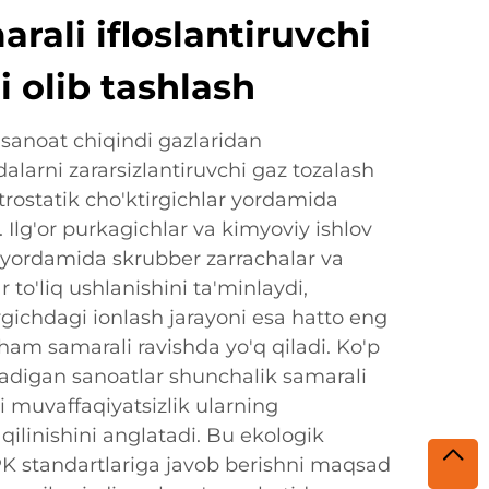
rali ifloslantiruvchi
 olib tashlash
 sanoat chiqindi gazlaridan
dalarni zararsizlantiruvchi gaz tozalash
rostatik cho'ktirgichlar yordamida
q. Ilg'or purkagichlar va kimyoviy ishlov
r yordamida skrubber zarrachalar va
 to'liq ushlanishini ta'minlaydi,
irgichdagi ionlash jarayoni esa hatto eng
 ham samarali ravishda yo'q qiladi. Ko'p
ladigan sanoatlar shunchalik samarali
ki muvaffaqiyatsizlik ularning
qilinishini anglatadi. Bu ekologik
PK standartlariga javob berishni maqsad