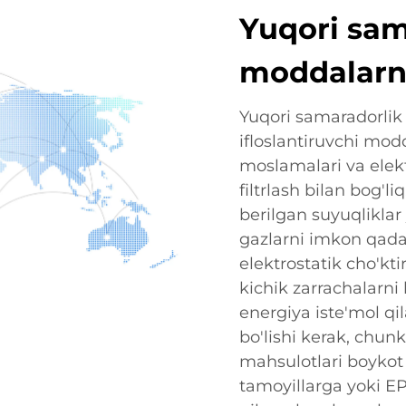
Yuqori sama
moddalarni
Yuqori samaradorlik
ifloslantiruvchi mod
moslamalari va elekt
filtrlash bilan bog'li
berilgan suyuqlikla
gazlarni imkon qadar
elektrostatik cho'kt
kichik zarrachalarni
energiya iste'mol qi
bo'lishi kerak, chun
mahsulotlari boykot 
tamoyillarga yoki E