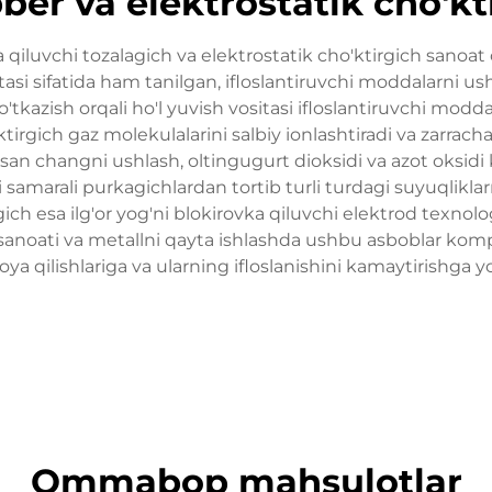
ber va elektrostatik cho'kt
luvchi tozalagich va elektrostatik cho'ktirgich sanoat 
si sifatida ham tanilgan, ifloslantiruvchi moddalarni ush
azish orqali ho'l yuvish vositasi ifloslantiruvchi moddal
ktirgich gaz molekulalarini salbiy ionlashtiradi va zarracha
osan changni ushlash, oltingugurt dioksidi va azot oksidi k
 samarali purkagichlardan tortib turli turdagi suyuqliklarn
gich esa ilg'or yog'ni blokirovka qiluvchi elektrod texnol
yo sanoati va metallni qayta ishlashda ushbu asboblar ko
ioya qilishlariga va ularning ifloslanishini kamaytirishga 
Ommabop mahsulotlar