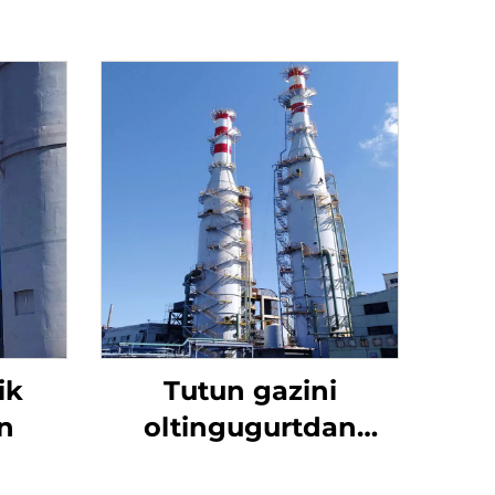
ik
Tutun gazini
n
oltingugurtdan
tozalash