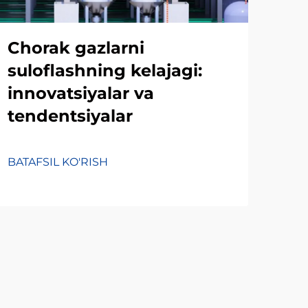
Chorak gazlarni
Ch
suloflashning kelajagi:
des
innovatsiyalar va
is
tendentsiyalar
ama
ma
BATAFSIL KO'RISH
BATA