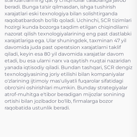
standartlarining qat'iy chiqindilar talablariga javob
beradi. Bunga ta'sir qilmasdan, ishga tushirish
xarajatlari eski texnologiya bilan solishtirganda
raqobatbardosh bo'lib qoladi. Uchinchi, SCR tizimlari
hozirgi kunda bozorga taqdim etilgan chiqindilarni
nazorat qilish texnologiyalarining eng past dastlabki
xarajatlariga ega. Ular shuningdek, taxminan 47 yil
davomida juda past operatsion xarajatlarni taklif
qiladi, keyin esa 80 yil davomida xarajatlar davom
etadi, bu esa ularni narx va qaytish nuqtai nazaridan
yanada iqtisodiy qiladi. Bundan tashqari, SCR dengiz
texnologiyasining joriy etilishi bilan kompaniyalar
o'zlarining ijtimoiy mas'uliyatli fuqarolar sifatidagi
obro'sini oshirishlari mumkin. Bunday strategiyalar
atrof-muhitga e'tibor beradigan mijozlar sonining
ortishi bilan jozibador bo'lib, firmalarga bozor
raqobatida ustunlik beradi.