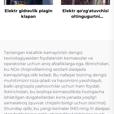
Elektr gidravlik plagin
Elektr qo'zg'atuvchisi
klapan
oltingugurtni
yo'qotish uchun
mo'ljallangan tiqin
valfi
Tanlangan katalitik kamaytirish dengiz
texnologiyasidan foydalanish kemasozlar va
operatorlar uchun aniq afzalliklarga ega. Birinchidan,
bu NOx chiqindilarining sezilarli darajada
kamayishiga olib keladi. Bu nafaqat bizning dengiz
muhitimizni toza qiladi va havomizni yaxshilaydi,
balki qirg'oqda yashovchilar uchun ham foydali.
Ikkinchidan, bu boshqa kemasozlikda hozirgacha
ishlatilgan dvigatellardan ko'ra yanada yoqilg'i
samaraliroq (quvvat chiqishi birligi uchun iste'mol).
Shunday qilib, bu yangi kemalar IMO ning III darajasi