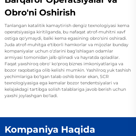
Obro'ni Oshirish
Tanlangan katalitik kamaytirish dengiz texnologiyasi kema
operatsiyasiga kiritilganda, bu nafaqat atrof-muhitni xavf
ostiga qo'ymaydi, balki kema egasining obro'sini oshiradi.
Juda atrof-muhitga e'tiborli hamkorlar va mijozlar bunday
kompaniyalar uchun o'zlarini bag'ishlagan odamlar
armiyasi tomonidan jalb qilinadi va hayratda qoladilar.
Faqat yaxshiroq obro' ko'proq biznes imkoniyatlariga va
bozor raqobatiga olib kelishi mumkin. Yashilroq yuk tashish
yechimlariga bo'lgan talab oshib borar ekan, SCR
texnologiyasiga ega kemalar bozor tendentsiyalari va
kelajakdagi tartibga solish talablariga javob berish uchun
yaxshi joylashgan bo'ladi.
Kompaniya Haqida