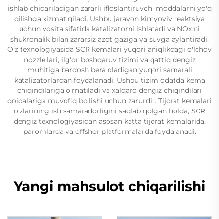
ishlab chiqariladigan zararli ifloslantiruvchi moddalarni yo'q
qilishga xizmat qiladi. Ushbu jarayon kimyoviy reaktsiya
uchun vosita sifatida katalizatorni ishlatadi va NOx ni
shukronalik bilan zararsiz azot gaziga va suvga aylantiradi.
O'z texnologiyasida SCR kemalari yuqori aniqlikdagi o'lchov
nozzle'lari, ilg'or boshqaruv tizimi va qattiq dengiz
muhitiga bardosh bera oladigan yuqori samarali
katalizatorlardan foydalanadi. Ushbu tizim odatda kema
chiqindilariga o'rnatiladi va xalqaro dengiz chiqindilari
qoidalariga muvofiq bo'lishi uchun zarurdir. Tijorat kemalari
o'zlarining ish samaradorligini saqlab qolgan holda, SCR
dengiz texnologiyasidan asosan katta tijorat kemalarida,
paromlarda va offshor platformalarda foydalanadi.
Yangi mahsulot chiqarilishi