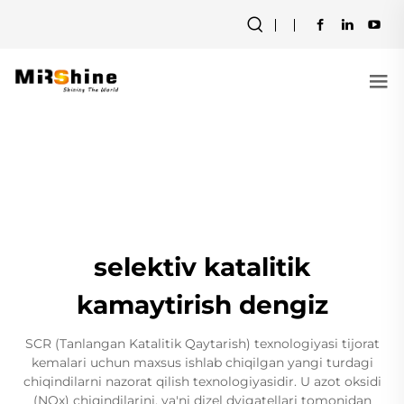
selektiv katalitik
kamaytirish dengiz
SCR (Tanlangan Katalitik Qaytarish) texnologiyasi tijorat
kemalari uchun maxsus ishlab chiqilgan yangi turdagi
chiqindilarni nazorat qilish texnologiyasidir. U azot oksidi
(NOx) chiqindilarini, ya'ni dizel dvigatellari tomonidan