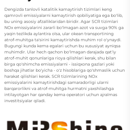
Dengizda tanlovli katalitik kamaytirish tizimlari keng
qamrovli emissiyalarni kamaytirish qobiliyatiga ega bo'lib,
bu uning asosiy afzalliklaridan biridir. Agar SCR tizimlari
NOx emissiyalarini zararli bo'lmagan azot va suvga 90% ga
yaqin tezlikda aylantira olsa, ular okean transportining
atrof-muhitga ta'sirini kamaytirishda muhim rol o'ynaydi.
Bugungi kunda kema egalari uchun bu xususiyat ayniqsa
muhimdir. Ular hech qachon bo'lmagan darajada qat'iy
atrof-muhit qonunlariga rioya qilishlari kerak, shu bilan
birga qo'shimcha emissiyalarni - issiqxona gazlari yoki
boshqa jihatlar bo'yicha - o'z hisoblariga qo'shmaslik uchun
harakat qilishlari kerak. SCR tizimlarining NOx
emissiyalarini kamaytirishdagi samaradorligi ularni
barqarorlikni va atrof-muhitga hurmatni yaxshilashga
intilayotgan har qanday kema operatori uchun ajralmas
investitsiyalar qiladi.