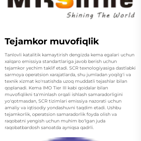
Tejamkor muvofiqlik
Tanlovli katalitik kamaytirish dengizda kema egalari uchun
xalqaro emissiya standartlariga javob berish uchun
tejamkor yechim taklif etadi. SCR texnologiyasiga dastlabki
sarmoya operatsion xarajatlarda, shu jumladan yoqilg'i va
texnik xizmat ko'rsatishda uzoq muddatli tejashlar bilan
qoplanadi. Kema IMO Tier III kabi qoidalar bilan
muvofiqlikni ta'minlash orqali ishlash samaradorligini
yo'qotmasdan, SCR tizimlari emissiya nazorati uchun
amaliy va iqtisodiy yondashuvni taqdim etadi. Ushbu
tejamkorlik, operatsion samaradorlik foyda olish va
raqobatni yengish uchun muhim bo'lgan juda
raqobatbardosh sanoatda ayniqsa qadrli.