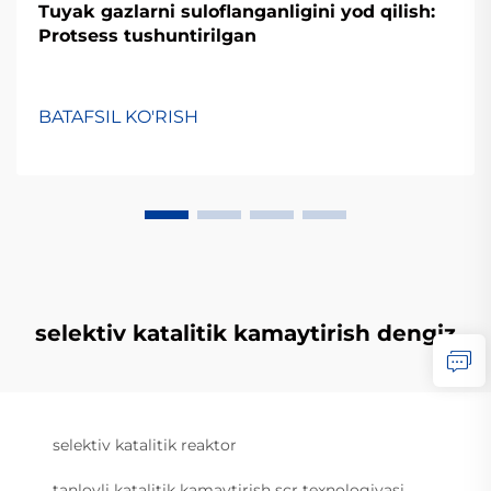
Tuyak gazlarni suloflanganligini yod qilish:
Protsess tushuntirilgan
BATAFSIL KO'RISH
selektiv katalitik kamaytirish dengiz
selektiv katalitik reaktor
tanlovli katalitik kamaytirish scr texnologiyasi