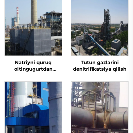
Natriyni quruq
Tutun gazlarini
oltingugurtdan
denitrifikatsiya qilish
tozalash