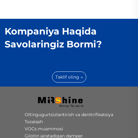
Kompaniya Haqida
Savolaringiz Bormi?
Taklif oling →
Oltingugurtsizlantirish va denitrifikatsiya
Tozalash
VOCs muammosi
Gilotin ajratadigan damper