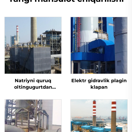
Natriyni quruq
Elektr gidravlik plagin
oltingugurtdan
klapan
tozalash