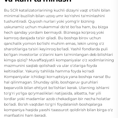
Bu SCR katalizatorlarining kuchli dizayni vaqt o'tishi bilan
minimal buzilish bilan uzoq umr ko'rishni ta'minlashini
tushuntiradi. Quyosh nurlari yoki yomg'ir bizning
uskunamiz uchun mukammal do'st bo'lsa ham, bu bizga
hech qanday yordam bermaydi. Biznesga ko'proq yoki
kamroq darajada ta'sir qiladi. Bu boshqa birov uchun
qanchalik yomon bo'lishi muhim emas, lekin uning o'z
sharoitlariga ta'siri keyinroq bo'ladi. Yashil fondlarda puli
bo'lgan investorlar o'zlarini kam ta'minlangan deb bilishlari
kimga qiziq? Muvaffaqiyatli kompaniyalar o'z xodimlarining
mazmunini saqlab qolishadi va ular o'zlariga foyda
keltiradilar. Yakuniy tahlilda hamma foyda ko'radi
Kompaniyalar ichidagi korruptsiya yana boshqa narsa! Bu
hal qilinmagan. Shunday qilib, boshqaruv guruhlari
beparvolik bilan ehtiyot bo'lishlari kerak. Ularning ishlarni
to'g'ri yo'lga qo'ymasliklari natijasida, albatta, har yili
lordlar yoki madamlar azob chekadigan bir necha holatlar
bo'ladi. Bo'sh vaqtdan to'g'ri foydalanish boshqalarga
kompaniya haqida yaxshi taassurot qoldirish bilan birga o'z
manfaatini ham beradi.