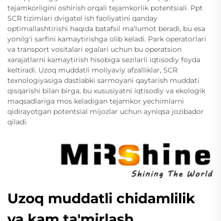
tejamkorligini oshirish orqali tejamkorlik potentsiali. Ppt
SCR tizimlari dvigatel ish faoliyatini qanday
optimallashtirishi haqida batafsil ma'lumot beradi, bu esa
yonilg'i sarfini kamaytirishga olib keladi. Park operatorlari
va transport vositalari egalari uchun bu operatsion
xarajatlarni kamaytirish hisobiga sezilarli iqtisodiy foyda
keltiradi. Uzoq muddatli moliyaviy afzalliklar, SCR
texnologiyasiga dastlabki sarmoyani qaytarish muddati
qisqarishi bilan birga, bu xususiyatni iqtisodiy va ekologik
maqsadlariga mos keladigan tejamkor yechimlarni
qidirayotgan potentsial mijozlar uchun ayniqsa jozibador
qiladi.
Uzoq muddatli chidamlilik
va kam ta'mirlash