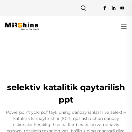
selektiv katalitik qaytarilish
ppt
Powerpoint yoki pdf fayli uning qanday ishlashi va selektiv
katalitik kamaytirishni (SCR) qo'llash uchun qanday
uskunalar kerakligi haqida fikr beradi, bu zamonaviy
egzozni tozalash texnologiyasi bo'lib, uning maqsadi dizel