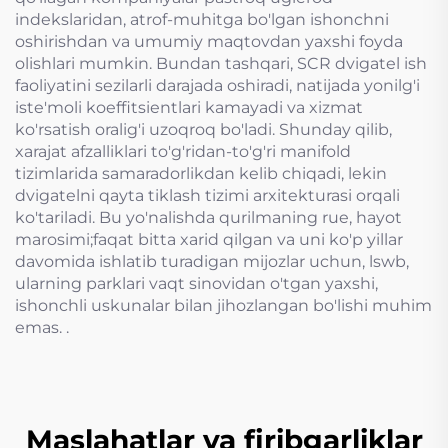
indekslaridan, atrof-muhitga bo'lgan ishonchni
oshirishdan va umumiy maqtovdan yaxshi foyda
olishlari mumkin. Bundan tashqari, SCR dvigatel ish
faoliyatini sezilarli darajada oshiradi, natijada yonilg'i
iste'moli koeffitsientlari kamayadi va xizmat
ko'rsatish oralig'i uzoqroq bo'ladi. Shunday qilib,
xarajat afzalliklari to'g'ridan-to'g'ri manifold
tizimlarida samaradorlikdan kelib chiqadi, lekin
dvigatelni qayta tiklash tizimi arxitekturasi orqali
ko'tariladi. Bu yo'nalishda qurilmaning rue, hayot
marosimi;faqat bitta xarid qilgan va uni ko'p yillar
davomida ishlatib turadigan mijozlar uchun, lswb,
ularning parklari vaqt sinovidan o'tgan yaxshi,
ishonchli uskunalar bilan jihozlangan bo'lishi muhim
emas. .
Maslahatlar va firibgarliklar