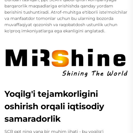
barqarorlik maqsadlariga erishishda qanday yordam
berishini tushuntiradi. Atrof-muhitga e'tiborli iste'molchilar
va manfaatdor tomonlar uchun bu ularning bozorda
muvaffaqiyat qozonish va raqobatdosh ustunlik uchun
ko'proq imkoniyatlarga ega ekanligini anglatadi.
Yoqilg'i tejamkorligini
oshirish orqali iqtisodiy
samaradorlik
SCR ppt ning yana bir muhim jihati - bu yoqilg'i