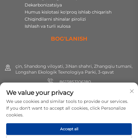
Dekarbonizatsiya
Humus kislotasi ko'proq ishlab chiqarish
Chiqindilarni shinalar pirolizi
Ishlash va turli xulosa
BOG'LANISH
çin, Shandong viloyati, JiNan shahri, Zhangqiu tumani,
Longshan Ekologik Texnologiya Parki, 3-qavat
8613853106180
We value your privacy
+86 (0) 531 8891 0288
We use cookies and similar tools to provide our services.
[email protected]
If you don't want to accept all cookies, click Personalize
cookies.
Huquqlar hammasi saqlangan © 2025 MirShine Environmental
Accept all
Protection Technology Co., Ltd.
Maxfiylik siyosati