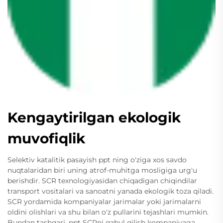
Kengaytirilgan ekologik
muvofiqlik
Selektiv katalitik pasayish ppt ning o'ziga xos savdo
nuqtalaridan biri uning atrof-muhitga mosligiga urg'u
berishdir. SCR texnologiyasidan chiqadigan chiqindilar
transport vositalari va sanoatni yanada ekologik toza qiladi.
SCR yordamida kompaniyalar jarimalar yoki jarimalarni
oldini olishlari va shu bilan o'z pullarini tejashlari mumkin.
Bundan tashqari, ppt SCRni qabul qilish kompaniyaga