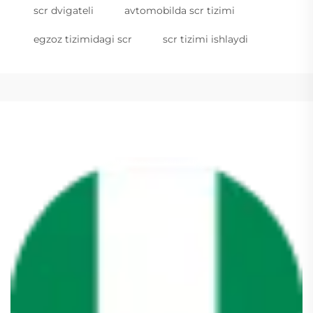
scr dvigateli
avtomobilda scr tizimi
egzoz tizimidagi scr
scr tizimi ishlaydi