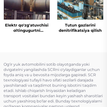
Elektr qo'zg'atuvchisi
Tutun gazlarini
oltingugurtni
denitrifikatsiya qilish
yo'qotish uchun
mo'ljallangan tiqin
valfi
Og'ir yuk avtomobilini sotib olayotganda yoki
dvigatelni yangilashda SCRni o'ylaydiganlar uchun
foyda aniq va u bevosita mijozlarga gapiradi. SCR
texnologiyasi tufayli havo sifati sezilarli darajada
yaxshilanadi va taqdimot buning isbotini taqdim
etadi. Ishlab chiqarish liniyasidan keladigan
transport vositalari bundan keyin yashash sharoitlari
uchun yaxshiroq bo'lar edi. Bunday texnologiyalarni
qo'llagan kompaniyalar pastroq uglerod