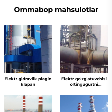
Ommabop mahsulotlar
Elektr gidravlik plagin
Elektr qo'zg'atuvchisi
klapan
oltingugurtni
yo'qotish uchun
mo'ljallangan tiqin
valfi