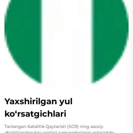
Yaxshirilgan yul
ko‘rsatgichlari
Tanlangan Katalitik Qaytarish (SCR) ning asosiy
afzalliklaridan biri yoqilg'i samaradorligini oshirishdir.