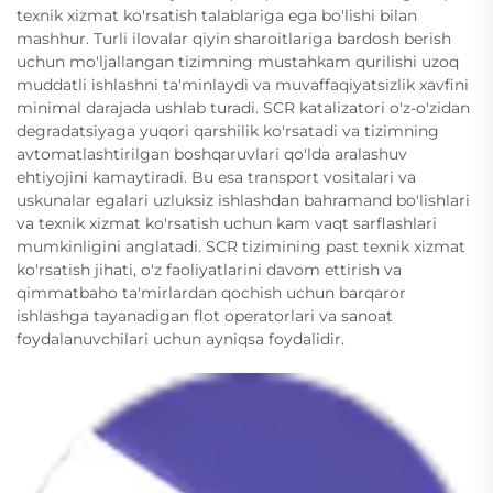
texnik xizmat ko'rsatish talablariga ega bo'lishi bilan
mashhur. Turli ilovalar qiyin sharoitlariga bardosh berish
uchun mo'ljallangan tizimning mustahkam qurilishi uzoq
muddatli ishlashni ta'minlaydi va muvaffaqiyatsizlik xavfini
minimal darajada ushlab turadi. SCR katalizatori o'z-o'zidan
degradatsiyaga yuqori qarshilik ko'rsatadi va tizimning
avtomatlashtirilgan boshqaruvlari qo'lda aralashuv
ehtiyojini kamaytiradi. Bu esa transport vositalari va
uskunalar egalari uzluksiz ishlashdan bahramand bo'lishlari
va texnik xizmat ko'rsatish uchun kam vaqt sarflashlari
mumkinligini anglatadi. SCR tizimining past texnik xizmat
ko'rsatish jihati, o'z faoliyatlarini davom ettirish va
qimmatbaho ta'mirlardan qochish uchun barqaror
ishlashga tayanadigan flot operatorlari va sanoat
foydalanuvchilari uchun ayniqsa foydalidir.