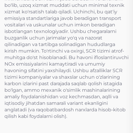
bo'lib, uzoq xizmat muddati uchun minimal texnik
xizmat ko'rsatish talab qiladi. Uchinchi, bu qat'iy
emissiya standartlariga javob beradigan transport
vositalari va uskunalar uchun imkon beradigan
isbotlangan texnologiyadir. Ushbu chegaralarni
buzganlik uchun jarimalar yo'q va nazorat
qilinadigan va tartibga solinadigan hududlarga
kirish mumkin. To'rtinchi va oxirgi, SCR tizimi atrof-
muhitga do'st hisoblanadi. Bu havoni ifloslantiruvchi
NOx emissiyalarini kamaytiradi va umumiy
havoning sifatini yaxshilaydi. Ushbu afzalliklar SCR
tizimi kompaniyalar va shaxslar uchun o'zlarining
karbon izlarini past darajada saqlab qolish istagida
bo'lgan, ammo mexanik o'simlik mashinalarining
amaliy foydalanishidan voz kechmasdan, aqlli va
iqtisodiy jihatdan samarali variant ekanligini
anglatadi (va raqobatbardosh narxlarda hisob-kitob
qilish kabi foydalarni olish).