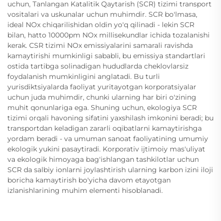
uchun, Tanlangan Katalitik Qaytarish (SCR) tizimi transport
vositalari va uskunalar uchun muhimdir. SCR bo'lmasa,
ideal NOx chiqarilishidan oldin yo'q qilinadi - lekin SCR
bilan, hatto 10000pm NOx millisekundlar ichida tozalanishi
kerak. CSR tizimi NOx emissiyalarini samarali ravishda
kamaytirishi mumkinligi sababli, bu emissiya standartlari
ostida tartibga solinadigan hududlarda cheklovlarsiz
foydalanish mumkinligini anglatadi. Bu turli
yurisdiktsiyalarda faoliyat yuritayotgan korporatsiyalar
uchun juda muhimdir, chunki ularning har biri o'zining
muhit qonunlariga ega. Shuning uchun, ekologiya SCR
tizimi orqali havoning sifatini yaxshilash imkonini beradi; bu
transportdan keladigan zararli oqibatlarni kamaytirishga
yordam beradi - va umuman sanoat faoliyatining umumiy
ekologik yukini pasaytiradi. Korporativ ijtimoiy mas'uliyat
va ekologik himoyaga bag'ishlangan tashkilotlar uchun
SCR da salbiy ionlarni joylashtirish ularning karbon izini iloji
boricha kamaytirish bo'yicha davom etayotgan
izlanishlarining muhim elementi hisoblanadi.