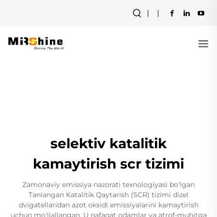
selektiv katalitik
kamaytirish scr tizimi
Zamonaviy emissiya nazorati texnologiyasi bo'lgan
Tanlangan Katalitik Qaytarish (SCR) tizimi dizel
dvigatellaridan azot oksidi emissiyalarini kamaytirish
uchun mo'ljallangan. U nafaqat odamlar va atrof-muhitga