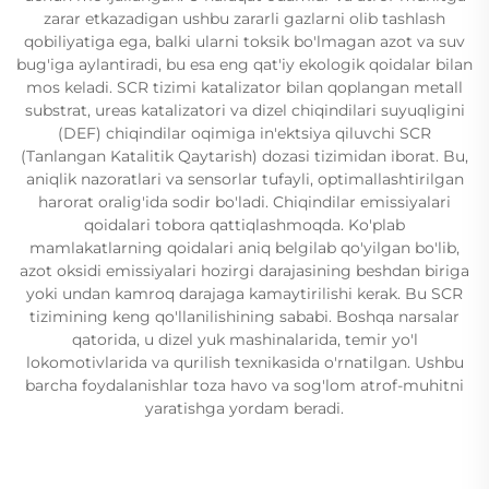
zarar etkazadigan ushbu zararli gazlarni olib tashlash
qobiliyatiga ega, balki ularni toksik bo'lmagan azot va suv
bug'iga aylantiradi, bu esa eng qat'iy ekologik qoidalar bilan
mos keladi. SCR tizimi katalizator bilan qoplangan metall
substrat, ureas katalizatori va dizel chiqindilari suyuqligini
(DEF) chiqindilar oqimiga in'ektsiya qiluvchi SCR
(Tanlangan Katalitik Qaytarish) dozasi tizimidan iborat. Bu,
aniqlik nazoratlari va sensorlar tufayli, optimallashtirilgan
harorat oralig'ida sodir bo'ladi. Chiqindilar emissiyalari
qoidalari tobora qattiqlashmoqda. Ko'plab
mamlakatlarning qoidalari aniq belgilab qo'yilgan bo'lib,
azot oksidi emissiyalari hozirgi darajasining beshdan biriga
yoki undan kamroq darajaga kamaytirilishi kerak. Bu SCR
tizimining keng qo'llanilishining sababi. Boshqa narsalar
qatorida, u dizel yuk mashinalarida, temir yo'l
lokomotivlarida va qurilish texnikasida o'rnatilgan. Ushbu
barcha foydalanishlar toza havo va sog'lom atrof-muhitni
yaratishga yordam beradi.