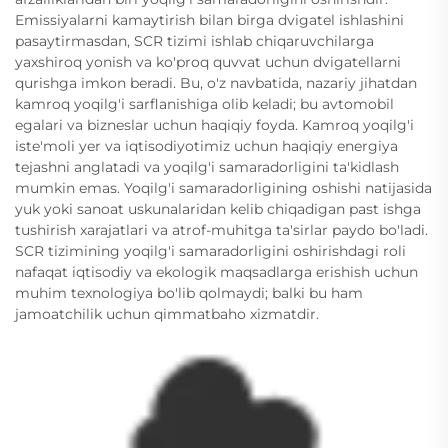
Emissiyalarni kamaytirish bilan birga dvigatel ishlashini
pasaytirmasdan, SCR tizimi ishlab chiqaruvchilarga
yaxshiroq yonish va ko'proq quvvat uchun dvigatellarni
qurishga imkon beradi. Bu, o'z navbatida, nazariy jihatdan
kamroq yoqilg'i sarflanishiga olib keladi; bu avtomobil
egalari va bizneslar uchun haqiqiy foyda. Kamroq yoqilg'i
iste'moli yer va iqtisodiyotimiz uchun haqiqiy energiya
tejashni anglatadi va yoqilg'i samaradorligini ta'kidlash
mumkin emas. Yoqilg'i samaradorligining oshishi natijasida
yuk yoki sanoat uskunalaridan kelib chiqadigan past ishga
tushirish xarajatlari va atrof-muhitga ta'sirlar paydo bo'ladi.
SCR tizimining yoqilg'i samaradorligini oshirishdagi roli
nafaqat iqtisodiy va ekologik maqsadlarga erishish uchun
muhim texnologiya bo'lib qolmaydi; balki bu ham
jamoatchilik uchun qimmatbaho xizmatdir.