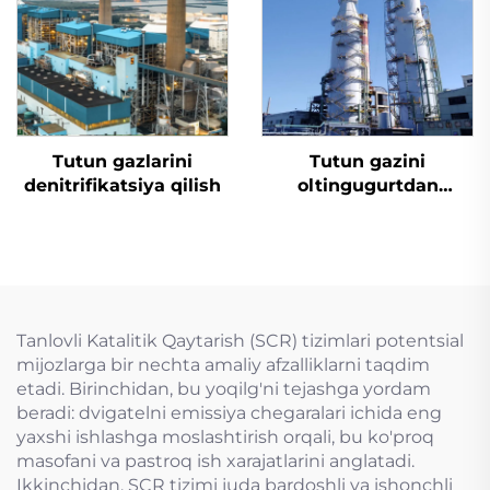
Tutun gazlarini
Tutun gazini
denitrifikatsiya qilish
oltingugurtdan
tozalash
Tanlovli Katalitik Qaytarish (SCR) tizimlari potentsial
mijozlarga bir nechta amaliy afzalliklarni taqdim
etadi. Birinchidan, bu yoqilg'ni tejashga yordam
beradi: dvigatelni emissiya chegaralari ichida eng
yaxshi ishlashga moslashtirish orqali, bu ko'proq
masofani va pastroq ish xarajatlarini anglatadi.
Ikkinchidan, SCR tizimi juda bardoshli va ishonchli