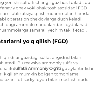
 yonishi sulfurli changli gaz hosil qiladi, bu
'anaviy ohak yoki ohak tosh asosidagi FGD
ndilarni utilizatsiya qilish muammolari hamda
 kabi operatsion cheklovlarga duch keladi.
ichidagi ammiak manbalaridan foydalanadi
muammolarga samarali yechim taklif etadi.
arlarni yo'q qilish (FGD)
qindilar gazidagi sulfat angidrid bilan
ishlatadi. Bu reaksiya ammoniy sulfit va
nchalik
sulfatli Ammoniy O'g'iti
ga aylantirilishi
zorlik qilish mumkin bo'lgan tomonlama
fazani iqtisodiy foyda bilan moslashtiradi.