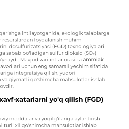
qarishga intilayotganida, ekologik talablarga
or resurslardan foydalanish muhim
ni desulfurizatsiyasi (FGD) texnologiyalari
higa sabab bo'ladigan sulfur dioksid (SO₂)
o'ynaydi. Mavjud variantlar orasida
ammiak
zavodlari uchun eng samarali yechim sifatida
ga integratsiya qilish, yuqori
h va qiymatli qo'shimcha mahsulotlar ishlab
ovdir.
avf-xatarlarni yo'q qilish (FGD)
iy moddalar va yoqilg'ilariga aylantirish
 turli xil qo'shimcha mahsulotlar ishlab