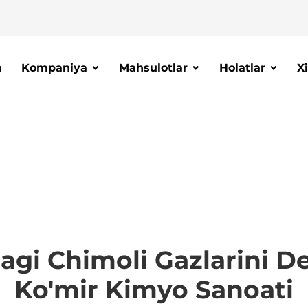
a
Kompaniya
Mahsulotlar
Holatlar
X
i Chimoli Gazlarini Des
Ko'mir Kimyo Sanoati