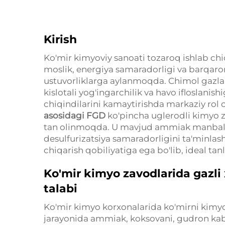
Kirish
Ko'mir kimyoviy sanoati tozaroq ishlab chi
moslik, energiya samaradorligi va barqar
ustuvorliklarga aylanmoqda. Chimol gazlari
kislotali yog'ingarchilik va havo ifloslanis
chiqindilarini kamaytirishda markaziy rol 
asosidagi FGD
ko'pincha uglerodli kimyo 
tan olinmoqda. U mavjud ammiak manbalari
desulfurizatsiya samaradorligini ta'minlas
chiqarish qobiliyatiga ega bo'lib, ideal tanl
Ko'mir kimyo zavodlarida gazli x
talabi
Ko'mir kimyo korxonalarida ko'mirni kimyov
jarayonida ammiak, koksovani, gudron kabi