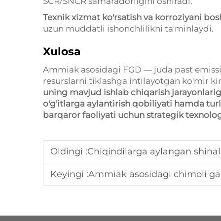
SCR/SNCR samaradorligini oshiradi.
Texnik xizmat ko'rsatish va korroziyani bo
uzun muddatli ishonchlilikni ta'minlaydi.
Xulosa
Ammiak asosidagi FGD — juda past emissiy
resurslarni tiklashga intilayotgan ko'mir 
uning mavjud ishlab chiqarish jarayonlarig
o'g'itlarga aylantirish qobiliyati hamda tur
barqaror faoliyati uchun strategik texnol
Oldingi :
Chiqindilarga aylangan shinalarning pirolizi: 
Keyingi :
Ammiak asosidagi chimoli gazlar