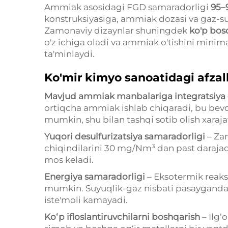
Ammiak asosidagi FGD samaradorligi
95–
konstruksiyasiga, ammiak dozasi va gaz-suy
Zamonaviy dizaynlar shuningdek
ko'p bosq
o'z ichiga oladi va ammiak o'tishini minima
ta'minlaydi.
Ko'mir kimyo sanoatidagi afzall
Mavjud ammiak manbalariga integratsiya
ortiqcha ammiak ishlab chiqaradi, bu bevosi
mumkin, shu bilan tashqi sotib olish xaraja
Yuqori desulfurizatsiya samaradorligi
– Za
chiqindilarini 30 mg/Nm³ dan past darajad
mos keladi.
Energiya samaradorligi
– Eksotermik reaksi
mumkin. Suyuqlik-gaz nisbati pasayganda 
iste'moli kamayadi.
Ko‘p ifloslantiruvchilarni boshqarish
– Ilg‘