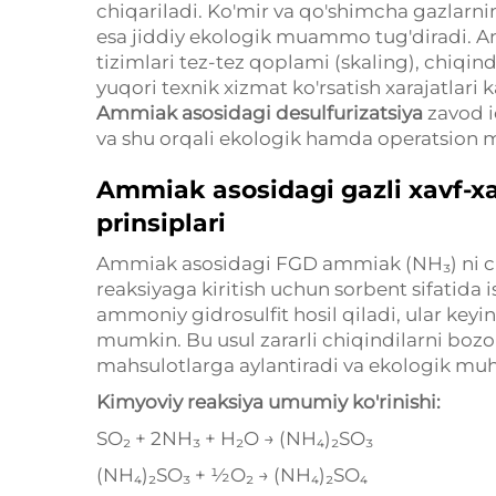
chiqariladi. Ko'mir va qo'shimcha gazlarning
esa jiddiy ekologik muammo tug'diradi. An
tizimlari tez-tez qoplami (skaling), chiqi
yuqori texnik xizmat ko'rsatish xarajatlari
Ammiak asosidagi desulfurizatsiya
zavod 
va shu orqali ekologik hamda operatsion 
Ammiak asosidagi gazli xavf-xat
prinsiplari
Ammiak asosidagi FGD ammiak (NH₃) ni chi
reaksiyaga kiritish uchun sorbent sifatida 
ammoniy gidrosulfit hosil qiladi, ular keyi
mumkin. Bu usul zararli chiqindilarni bo
mahsulotlarga aylantiradi va ekologik muho
Kimyoviy reaksiya umumiy ko'rinishi:
SO₂ + 2NH₃ + H₂O → (NH₄)₂SO₃
(NH₄)₂SO₃ + ½O₂ → (NH₄)₂SO₄