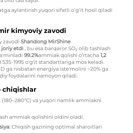
 olib tashlaydi.
ga aylantirish yuqori sifatli o‘g‘it hosil qiladi
mir kimyoviy zavodi
y zavodi
Shandong MirShine
joriy etdi
, bu esa barqaror SO₂ olib tashlash
ta'minladi
99.2%
ammiak qolishi o'rtacha
1,2
 535-1995 o'g'it standartlariga mos keladi.
GD ga nisbatan energiya iste'molini ~20% ga
diy foydalarini namoyon qiladi.
 chiqishlar
t (180–280°C) va yuqori namlik ammiakni
ash ammiak qolishini oldini oladi.
siya:
Chiqish gazining optimal sharoitlari