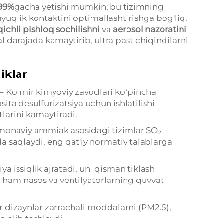
99%
gacha yetishi mumkin; bu tizimning
uqlik kontaktini optimallashtirishga bog'liq.
ichli pishloq sochilishni
va
aerosol nazoratini
l darajada kamaytirib, ultra past chiqindilarni
iklar
– Ko‘mir kimyoviy zavodlari ko‘pincha
ta desulfurizatsiya uchun ishlatilishi
tlarini kamaytiradi.
monaviy ammiak asosidagi tizimlar SO₂
a saqlaydi, eng qat'iy normativ talablarga
ya issiqlik ajratadi, uni qisman tiklash
ham nasos va ventilyatorlarning quvvat
or dizaynlar zarrachali moddalarni (PM2.5),