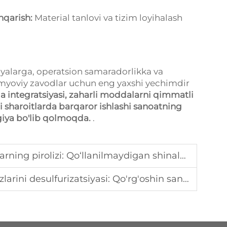
shqarish:
Material tanlovi va tizim loyihalash
alarga, operatsion samaradorlikka va
kimyoviy zavodlar uchun eng yaxshi yechimdir
a integratsiyasi, zaharli moddalarni qimmatli
li sharoitlarda barqaror ishlashi sanoatning
ogiya bo'lib qolmoqda.
.
Qo‘llanilmaydigan shinalarni qimmatli resurslarga aylantirish
ini desulfurizatsiyasi: Qo'rg'oshin sanoati