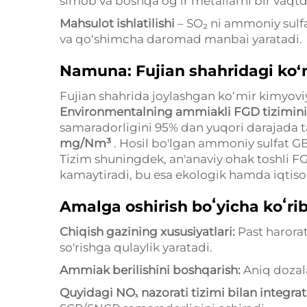
simob va boshqa og‘ir metallarni bir vaqtda
Mahsulot ishlatilishi
– SO₂ ni ammoniy sulfat
va qo‘shimcha daromad manbai yaratadi.
Namuna: Fujian shahridagi ko‘
Fujian shahrida joylashgan ko‘mir kimyovi
Environmentalning ammiakli FGD tizimini 
samaradorligini 95% dan yuqori darajada 
mg/Nm³
. Hosil bo'lgan ammoniy sulfat GB
Tizim shuningdek, an'anaviy ohak toshli F
kamaytiradi, bu esa ekologik hamda iqtiso
Amalga oshirish boʻyicha koʻrib
Chiqish gazining xususiyatlari:
Past harora
so'rishga qulaylik yaratadi.
Ammiak berilishini boshqarish:
Aniq dozal
Quyidagi NOₓ nazorati tizimi bilan integrat